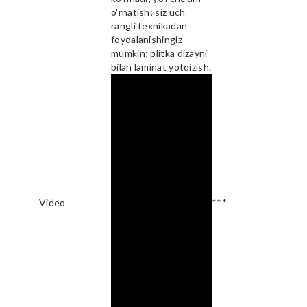
o'rnatish; siz uch
rangli texnikadan
foydalanishingiz
mumkin; plitka dizayni
bilan laminat yotqizish.
Video
***