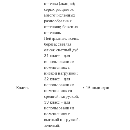
оттенка (акация);
серых расцветок
многочисленных
разнообразных
оттенков; бежевых
оттенков.
Нейтралные: ясень;
береза; светлая
ольха; светлый дуб.
31 класс – для
использования в
помещениях с
низкой нагрузкой;
32 класс – для
использования в
Классы
> 15 подвидов
помещениях со
средней нагрузкой;
33 класс – для
использования в
помещениях с
высокой нагрузкой.
зеленый;