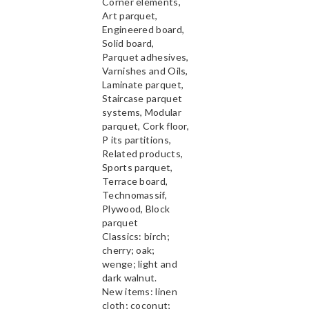
Corner elements,
Art parquet,
Engineered board,
Solid board,
Parquet adhesives,
Varnishes and Oils,
Laminate parquet,
Staircase parquet
systems, Modular
parquet, Cork floor,
P its partitions,
Related products,
Sports parquet,
Terrace board,
Technomassif,
Plywood, Block
parquet
Classics: birch;
cherry; oak;
wenge; light and
dark walnut.
New items: linen
cloth; coconut;