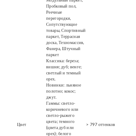
Пробковый пол,
Реечные
перегородки,
Сопутствующие
товары, Спортивный
паркет, Террасная
доска, Техномассив,
Фанера, Штучный
паркет
Классика: береза;
вишня; дуб; венге;
светлый и темный
орех.
Новинки: льняное
полотно; кокос;
джут.
Гаммы: светло-
коричневого или
светло-рыжего
цвета; темного
Цвет
> 797 оттенков
(цвета дуб или
орех); белого