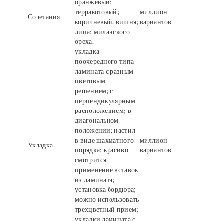
оранжевый;
терракотовый;
миллион
Сочетания
коричневый. вишня;
вариантов
липа; миланского
ореха.
укладка
поочередного типа
ламината с разным
цветовым
решением; с
перпендикулярным
расположением; в
диагональном
положении; настил
в виде шахматного
миллион
Укладка
порядка; красиво
вариантов
смотрится
применение вставок
из ламината;
установка бордюра;
можно использовать
трехцветный прием;
укладки ламината с