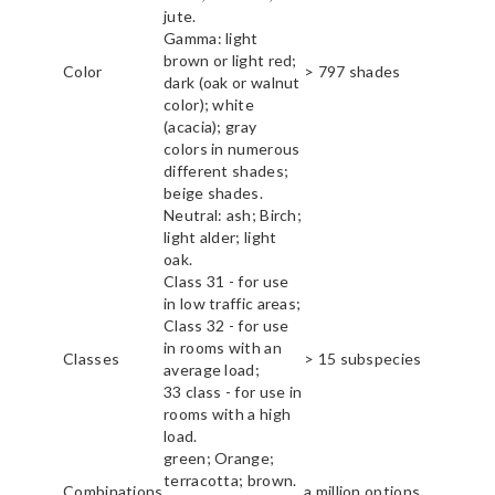
jute.
Gamma: light
brown or light red;
Color
> 797 shades
dark (oak or walnut
color); white
(acacia); gray
colors in numerous
different shades;
beige shades.
Neutral: ash; Birch;
light alder; light
oak.
Class 31 - for use
in low traffic areas;
Class 32 - for use
in rooms with an
Classes
> 15 subspecies
average load;
33 class - for use in
rooms with a high
load.
green; Orange;
terracotta; brown.
Combinations
a million options