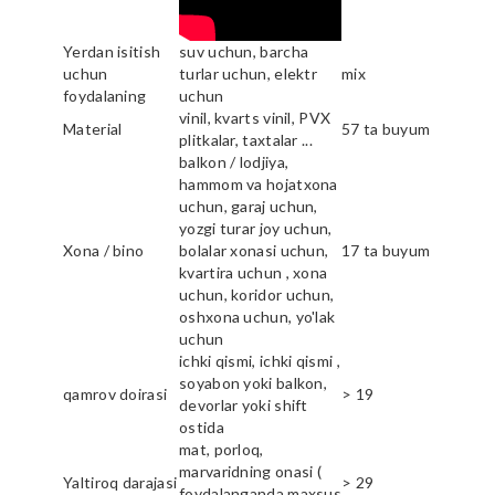
Yerdan isitish
suv uchun, barcha
uchun
turlar uchun, elektr
mix
foydalaning
uchun
vinil, kvarts vinil, PVX
Material
57 ta buyum
plitkalar, taxtalar ...
balkon / lodjiya,
hammom va hojatxona
uchun, garaj uchun,
yozgi turar joy uchun,
Xona / bino
bolalar xonasi uchun,
17 ta buyum
kvartira uchun , xona
uchun, koridor uchun,
oshxona uchun, yo'lak
uchun
ichki qismi, ichki qismi ,
soyabon yoki balkon,
qamrov doirasi
> 19
devorlar yoki shift
ostida
mat, porloq,
marvaridning onasi (
Yaltiroq darajasi
> 29
foydalanganda maxsus