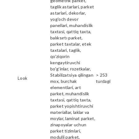
geometrik parket,
taglik astarlari, parket
astarlari, dekorlar,
yog'och devor
panellari, muhandislik
taxtasi, qattiq taxta,
balıksırtı parket,
parket taxtalar, etek
taxtalari, taglik,
qo'ziqorin
kengaytiruvchi
bo'g'inlar, rozetkalar,
Stabilizatsiya qilingan
> 253
Look
mox, burchak
turdagi
elementlari, art
parket, muhandislik
taxtasi, qattiq taxta,
parket yopishtiruvchi
materiallar, laklar va
moylar, laminat parket,
zinapoyalar uchun
parket tizimlari,
modulli parket,