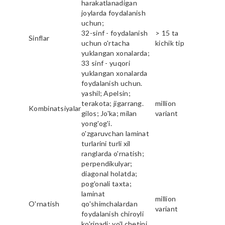
harakatlanadigan
joylarda foydalanish
uchun;
32-sinf - foydalanish
> 15 ta
Sinflar
uchun o'rtacha
kichik tip
yuklangan xonalarda;
33 sinf - yuqori
yuklangan xonalarda
foydalanish uchun.
yashil; Apelsin;
terakota; jigarrang.
million
Kombinatsiyalar
gilos; Jo'ka; milan
variant
yong'og'i.
o'zgaruvchan laminat
turlarini turli xil
ranglarda o'rnatish;
perpendikulyar;
diagonal holatda;
pog'onali taxta;
laminat
million
O'rnatish
qo'shimchalardan
variant
foydalanish chiroyli
ko'rinadi; yo'l chetini