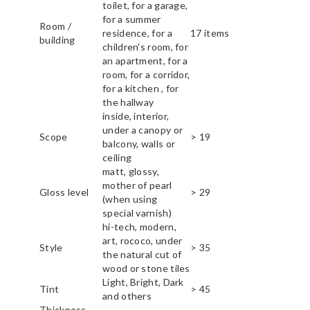
toilet, for a garage,
for a summer
Room /
residence, for a
17 items
building
children's room, for
an apartment, for a
room, for a corridor,
for a kitchen , for
the hallway
inside, interior,
under a canopy or
Scope
> 19
balcony, walls or
ceiling
matt, glossy,
mother of pearl
Gloss level
> 29
(when using
special varnish)
hi-tech, modern,
art, rococo, under
Style
> 35
the natural cut of
wood or stone tiles
Light, Bright, Dark
Tint
> 45
and others
Thickness,