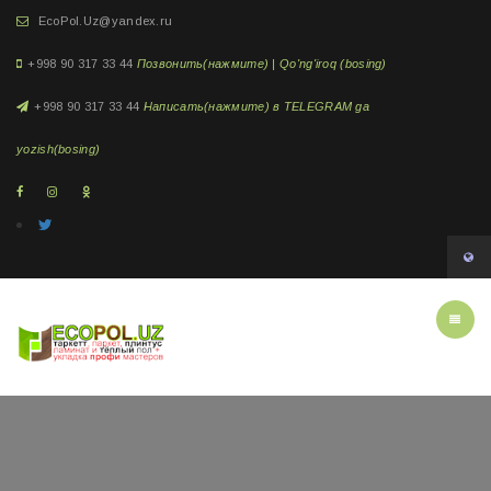
EcoPol.Uz@yandex.ru
+998 90 317 33 44
Позвонить(нажмите) | Qo'ng'iroq (bosing)
+998 90 317 33 44
Написать(нажмите) в TELEGRAM ga
yozish(bosing)