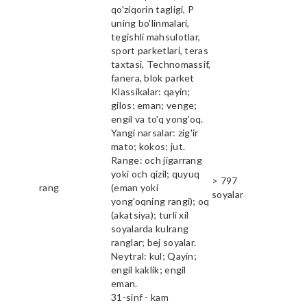
qo'ziqorin tagligi, P
uning bo'linmalari,
tegishli mahsulotlar,
sport parketlari, teras
taxtasi, Technomassif,
fanera, blok parket
Klassikalar: qayin;
gilos; eman; venge;
engil va to'q yong'oq.
Yangi narsalar: zig'ir
mato; kokos; jut.
Range: och jigarrang
yoki och qizil; quyuq
> 797
rang
(eman yoki
soyalar
yong'oqning rangi); oq
(akatsiya); turli xil
soyalarda kulrang
ranglar; bej soyalar.
Neytral: kul; Qayin;
engil kaklik; engil
eman.
31-sinf - kam