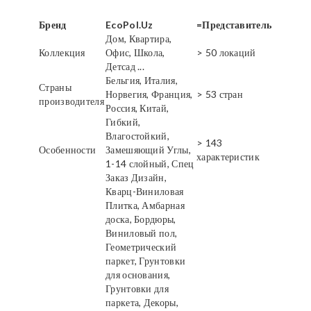
Бренд
EcoPol.Uz
=Представитель
Дом, Квартира,
Коллекция
Офис, Школа,
> 50 локаций
Детсад ...
Бельгия, Италия,
Страны
Норвегия, Франция,
> 53 стран
производителя
Россия, Китай,
Гибкий,
Влагостойкий,
> 143
Особенности
Замешяющий Углы,
характеристик
1-14 слойный, Спец
Заказ Дизайн,
Кварц-Виниловая
Плитка, Амбарная
доска, Бордюры,
Виниловый пол,
Геометрический
паркет, Грунтовки
для основания,
Грунтовки для
паркета, Декоры,