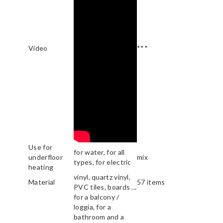
Video
***
Use for
for water, for all
underfloor
mix
types, for electric
heating
vinyl, quartz vinyl,
Material
57 items
PVC tiles, boards ...
for a balcony /
loggia, for a
bathroom and a