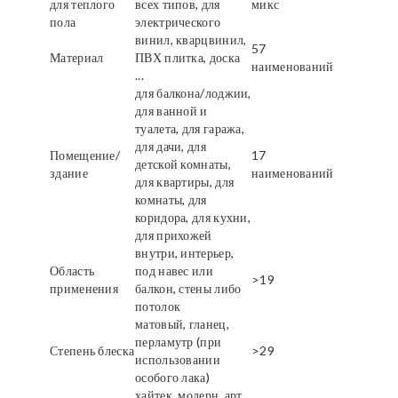
для теплого
всех типов, для
микс
пола
электрического
винил, кварцвинил,
57
Материал
ПВХ плитка, доска
наименований
...
для балкона/лоджии,
для ванной и
туалета, для гаража,
для дачи, для
Помещение/
17
детской комнаты,
здание
наименований
для квартиры, для
комнаты, для
коридора, для кухни,
для прихожей
внутри, интерьер,
Область
под навес или
>19
применения
балкон, стены либо
потолок
матовый, гланец,
перламутр (при
Степень блеска
>29
использовании
особого лака)
хайтек, модерн, арт,