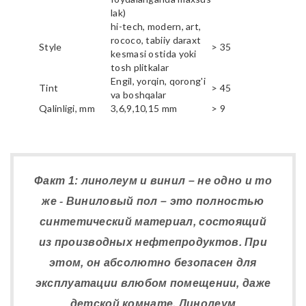
lak)
hi-tech, modern, art,
rococo, tabiiy daraxt
Style
> 35
kesmasi ostida yoki
tosh plitkalar
Engil, yorqin, qorong'i
Tint
> 45
va boshqalar
Qalinligi, mm
3,6,9,10,15 mm
> 9
Факт 1: линолеум и винил – не одно и то
же - Виниловый пол – это полностью
синтетический материал, состоящий
из производных нефтепродуктов. При
этом, он абсолютно безопасен для
эксплуатации влюбом помещении, даже
детской комнате. Линолеум