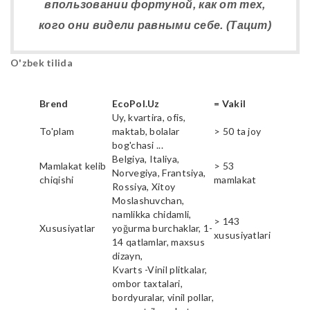
впользовании фортуной, как от тех,
кого они видели равными себе. (Тацит)
O'zbek tilida
Brend
EcoPol.Uz
= Vakil
Uy, kvartira, ofis,
To'plam
maktab, bolalar
> 50 ta joy
bog'chasi ...
Belgiya, Italiya,
Mamlakat kelib
> 53
Norvegiya, Frantsiya,
chiqishi
mamlakat
Rossiya, Xitoy
Moslashuvchan,
namlikka chidamli,
> 143
Xususiyatlar
yoğurma burchaklar, 1-
xususiyatlari
14 qatlamlar, maxsus
dizayn,
Kvarts -Vinil plitkalar,
ombor taxtalari,
bordyuralar, vinil pollar,