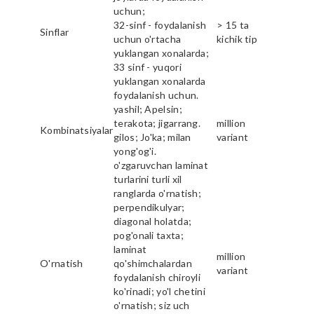
uchun;
32-sinf - foydalanish
> 15 ta
Sinflar
uchun o'rtacha
kichik tip
yuklangan xonalarda;
33 sinf - yuqori
yuklangan xonalarda
foydalanish uchun.
yashil; Apelsin;
terakota; jigarrang.
million
Kombinatsiyalar
gilos; Jo'ka; milan
variant
yong'og'i.
o'zgaruvchan laminat
turlarini turli xil
ranglarda o'rnatish;
perpendikulyar;
diagonal holatda;
pog'onali taxta;
laminat
million
O'rnatish
qo'shimchalardan
variant
foydalanish chiroyli
ko'rinadi; yo'l chetini
o'rnatish; siz uch