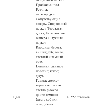
Пробковый пол,
Реечные
перегородки,
Сопутствующие
товары, Спортивный
паркет, Террасная
доска, Техномассив,
Фанера, Штучный
паркет
Классика: береза;
вишня; дуб; венге;
светлый и темный
орех.
Новинки: льняное
полотно; кокос;
джут.
Гаммы: светло-
коричневого или
светло-рыжего
цвета; темного
Цвет
> 797 оттенков
(цвета дуб или
орех); белого