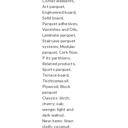
Corner elements,
Art parquet,
Engineered board,
Solid board,
Parquet adhesives,
Varnishes and Oils,
Laminate parquet,
Staircase parquet
systems, Modular
parquet, Cork floor,
P its partitions,
Related products,
Sports parquet,
Terrace board,
Technomassif,
Plywood, Block
parquet
Classics: birch;
cherry; oak;
wenge; light and
dark walnut.
New items: linen
cloth; coconut;