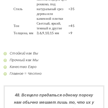
роккоко, под
Стиль
натуральный срез
>35
дерева или
каменной плитки
Светлый, яркий,
Тон
>45
темный и другие
Толщина, мм
3,6,9,10,15 мм
>9
Стойкий как Вы
Прочный как Мы
Качество Евро
Главное = Честно
48. Всецело предаться одному пороку
нам обычно мешает лишь то, что их у