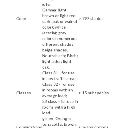
jute.
Gamma: light
brown or light red;
Color
> 797 shades
dark (oak or walnut
color); white
(acacia); gray
colors in numerous
different shades;
beige shades.
Neutral: ash; Birch;
light alder; light
oak.
Class 31 - for use
in low traffic areas;
Class 32 - for use
in rooms with an
Classes
> 15 subspecies
average load;
33 class - for use in
rooms with a high
load.
green; Orange;
terracotta; brown.
Combinations
a million options