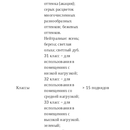
оттенка (акация);
серых расцветок
многочисленных
разнообразных
оттенков; бежевых
оттенков.
Нейтралные: ясень;
береза; светлая
ольха; светлый дуб.
31 класс – для
использования в
помещениях с
низкой нагрузкой;
32 класс – для
использования в
Классы
> 15 подвидов
помещениях со
средней нагрузкой;
33 класс – для
использования в
помещениях с
высокой нагрузкой.
зеленый;