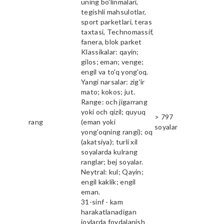
uning bo'linmalari,
tegishli mahsulotlar,
sport parketlari, teras
taxtasi, Technomassif,
fanera, blok parket
Klassikalar: qayin;
gilos; eman; venge;
engil va to'q yong'oq.
Yangi narsalar: zig'ir
mato; kokos; jut.
Range: och jigarrang
yoki och qizil; quyuq
> 797
rang
(eman yoki
soyalar
yong'oqning rangi); oq
(akatsiya); turli xil
soyalarda kulrang
ranglar; bej soyalar.
Neytral: kul; Qayin;
engil kaklik; engil
eman.
31-sinf - kam
harakatlanadigan
joylarda foydalanish