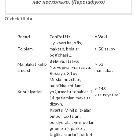
нас несколько. (Ларошфуко)
O'zbek tilida
Brend
EcoPol.Uz
= Vakil
Uy, kvartira, ofis,
To'plam
maktab, bolalar
> 50 ta joy
bog'chasi ...
Belgiya, Italiya,
Mamlakat kelib
> 53
Norvegiya, Frantsiya,
chiqishi
mamlakat
Rossiya, Xitoy
Moslashuvchan,
namlikka chidamli,
> 143
Xususiyatlar
yoğurma burchaklar, 1-
xususiyatlari
14 qatlamlar, maxsus
dizayn,
Kvarts -Vinil plitkalar,
ombor taxtalari,
bordyuralar, vinil pollar,
geometrik parket,
taglik astarlari, parket