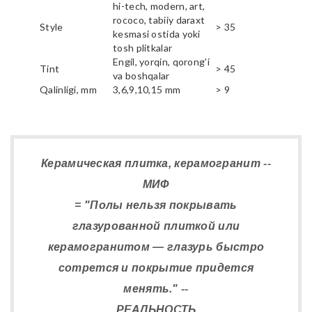
hi-tech, modern, art,
rococo, tabiiy daraxt
Style
> 35
kesmasi ostida yoki
tosh plitkalar
Engil, yorqin, qorong'i
Tint
> 45
va boshqalar
Qalinligi, mm
3,6,9,10,15 mm
> 9
Керамическая плитка, керамогранит --
МИФ
= "Полы нельзя покрывать
глазурованной плиткой или
керамогранитом — глазурь быстро
сотрется и покрытие придется
менять." --
РЕАЛЬНОСТЬ