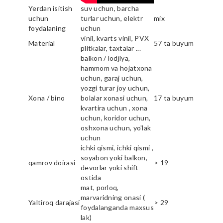
Yerdan isitish
suv uchun, barcha
uchun
turlar uchun, elektr
mix
foydalaning
uchun
vinil, kvarts vinil, PVX
Material
57 ta buyum
plitkalar, taxtalar ...
balkon / lodjiya,
hammom va hojatxona
uchun, garaj uchun,
yozgi turar joy uchun,
Xona / bino
bolalar xonasi uchun,
17 ta buyum
kvartira uchun , xona
uchun, koridor uchun,
oshxona uchun, yo'lak
uchun
ichki qismi, ichki qismi ,
soyabon yoki balkon,
qamrov doirasi
> 19
devorlar yoki shift
ostida
mat, porloq,
marvaridning onasi (
Yaltiroq darajasi
> 29
foydalanganda maxsus
lak)