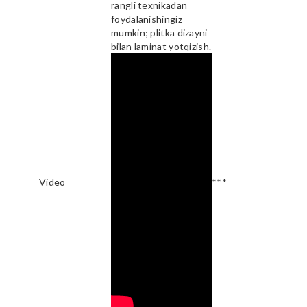
rangli texnikadan
foydalanishingiz
mumkin; plitka dizayni
bilan laminat yotqizish.
Video
***