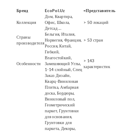
Бренд
EcoPol.Uz
=Представитель
Дом, Квартира,
Коллекция
Офис, Школа,
> 50 локаций
Детсад ...
Бельгия, Италия,
Страны
Норвегия, Франция,
> 53 стран
производителя
Россия, Китай,
Гибкий,
Влагостойкий,
> 143
Особенности
Замешяющий Углы,
характеристик
1-14 слойный, Спец
Заказ Дизайн,
Кварц-Виниловая
Плитка, Амбарная
доска, Бордюры,
Виниловый пол,
Геометрический
паркет, Грунтовки
для основания,
Грунтовки для
паркета, Декоры,