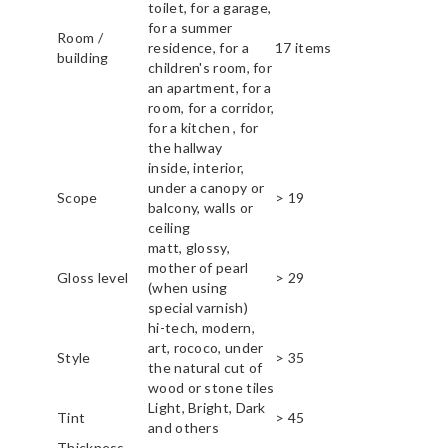
toilet, for a garage,
for a summer
Room /
residence, for a
17 items
building
children's room, for
an apartment, for a
room, for a corridor,
for a kitchen , for
the hallway
inside, interior,
under a canopy or
Scope
> 19
balcony, walls or
ceiling
matt, glossy,
mother of pearl
Gloss level
> 29
(when using
special varnish)
hi-tech, modern,
art, rococo, under
Style
> 35
the natural cut of
wood or stone tiles
Light, Bright, Dark
Tint
> 45
and others
Thickness,