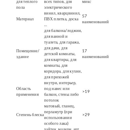
для теплого
всех типов, для
микс
пола
электрического
винил, кварцвинил,
57
Материал
ПВХ плитка, доска
наименований
...
для балкона/лоджии,
для ванной и
туалета, для гаража,
для дачи, для
Помещение/
17
детской комнаты,
здание
наименований
для квартиры, для
комнаты, для
коридора, для кухни,
для прихожей
внутри, интерьер,
Область
под навес или
>19
применения
балкон, стены либо
потолок
матовый, гланец,
перламутр (при
Степень блеска
>29
использовании
особого лака)
хайтек, модерн, арт,