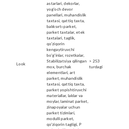
astarlari, dekorlar,
yog'och devor
panellari, muhandislik
taxtasi, qattiq taxta,
balıksırtı parket,
parket taxtalar, etek
taxtalari, taglik,
qo'ziqorin
kengaytiruvchi
bo'g'inlar, rozetkalar,
Stabilizatsiya qilingan
> 253
Look
mox, burchak
turdagi
elementlari, art
parket, muhandislik
taxtasi, qattiq taxta,
parket yopishtiruvchi
materiallar, laklar va
moylar, laminat parket,
zinapoyalar uchun
parket tizimlari,
modulli parket,
qo'ziqorin tagligi, P