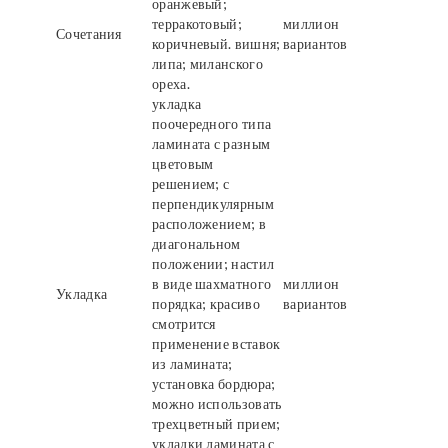
оранжевый;
терракотовый;
миллион
Сочетания
коричневый. вишня;
вариантов
липа; миланского
ореха.
укладка
поочередного типа
ламината с разным
цветовым
решением; с
перпендикулярным
расположением; в
диагональном
положении; настил
в виде шахматного
миллион
Укладка
порядка; красиво
вариантов
смотрится
применение вставок
из ламината;
установка бордюра;
можно использовать
трехцветный прием;
укладки ламината с