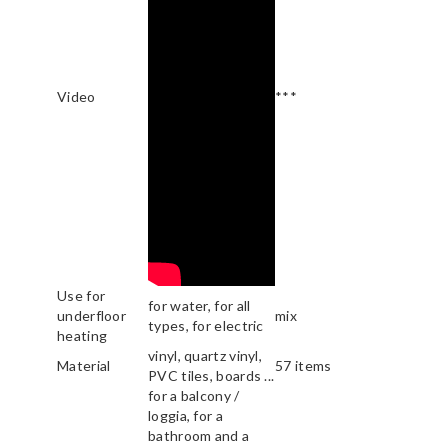
Video
***
Use for
for water, for all
underfloor
mix
types, for electric
heating
vinyl, quartz vinyl,
Material
57 items
PVC tiles, boards ...
for a balcony /
loggia, for a
bathroom and a