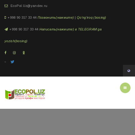
EcoPol.Uz@yandex.ru
+998 90 317 33 44
Позвонить(нажмите) | Qo'ng'iroq (bosing)
+998 90 317 33 44
Написать(нажмите) в TELEGRAM ga
yozish(bosing)