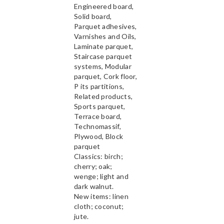
Engineered board,
Solid board,
Parquet adhesives,
Varnishes and Oils,
Laminate parquet,
Staircase parquet
systems, Modular
parquet, Cork floor,
P its partitions,
Related products,
Sports parquet,
Terrace board,
Technomassif,
Plywood, Block
parquet
Classics: birch;
cherry; oak;
wenge; light and
dark walnut.
New items: linen
cloth; coconut;
jute.