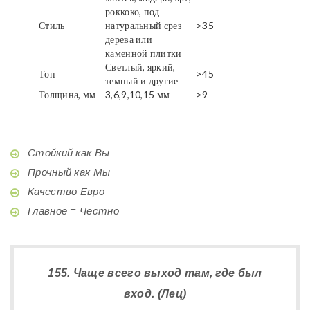
роккоко, под
Стиль
натуральный срез
>35
дерева или
каменной плитки
Светлый, яркий,
Тон
>45
темный и другие
Толщина, мм
3,6,9,10,15 мм
>9
Стойкий как Вы
Прочный как Мы
Качество Евро
Главное = Честно
155. Чаще всего выход там, где был
вход. (Лец)