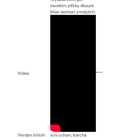
mumkin; plitka dizayni
bilan laminat yotqizish.
Video
***
Yerdan isitish
suv uchun, barcha