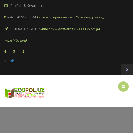
EcoPol.Uz@yandex.ru
+998 90 317 33 44
Позвонить(нажмите) | Qo'ng'iroq (bosing)
+998 90 317 33 44
Написать(нажмите) в TELEGRAM ga
yozish(bosing)