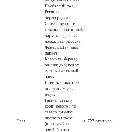
Пробковый пол,
Реечные
перегородки,
Сопутствующие
товары, Спортивный
паркет, Террасная
доска, Техномассив,
Фанера, Штучный
паркет
Классика: береза;
вишня; дуб; венге;
светлый и темный
орех.
Новинки: льняное
полотно; кокос;
джут.
Гаммы: светло-
коричневого или
светло-рыжего
цвета; темного
Цвет
> 797 оттенков
(цвета дуб или
орех); белого