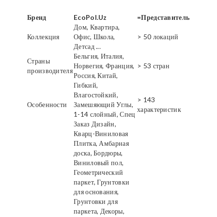
Бренд
EcoPol.Uz
=Представитель
Дом, Квартира,
Коллекция
Офис, Школа,
> 50 локаций
Детсад ...
Бельгия, Италия,
Страны
Норвегия, Франция,
> 53 стран
производителя
Россия, Китай,
Гибкий,
Влагостойкий,
> 143
Особенности
Замешяющий Углы,
характеристик
1-14 слойный, Спец
Заказ Дизайн,
Кварц-Виниловая
Плитка, Амбарная
доска, Бордюры,
Виниловый пол,
Геометрический
паркет, Грунтовки
для основания,
Грунтовки для
паркета, Декоры,