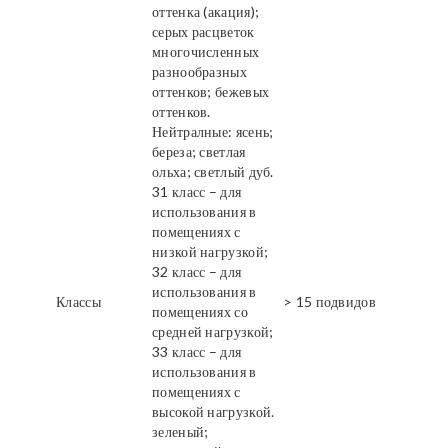
оттенка (акация);
серых расцветок
многочисленных
разнообразных
оттенков; бежевых
оттенков.
Нейтралные: ясень;
береза; светлая
ольха; светлый дуб.
31 класс – для
использования в
помещениях с
низкой нагрузкой;
32 класс – для
использования в
Классы
> 15 подвидов
помещениях со
средней нагрузкой;
33 класс – для
использования в
помещениях с
высокой нагрузкой.
зеленый;