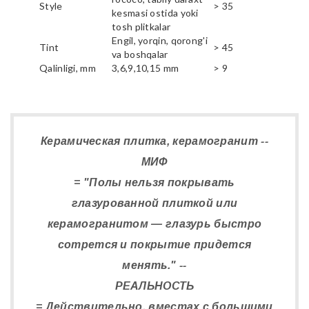
Style
> 35
kesmasi ostida yoki
tosh plitkalar
Engil, yorqin, qorong'i
Tint
> 45
va boshqalar
Qalinligi, mm
3,6,9,10,15 mm
> 9
Керамическая плитка, керамогранит --
МИФ
= "Полы нельзя покрывать
глазурованной плиткой или
керамогранитом — глазурь быстро
сотрется и покрытие придется
менять." --
РЕАЛЬНОСТЬ
= Действительно, вместах с большими