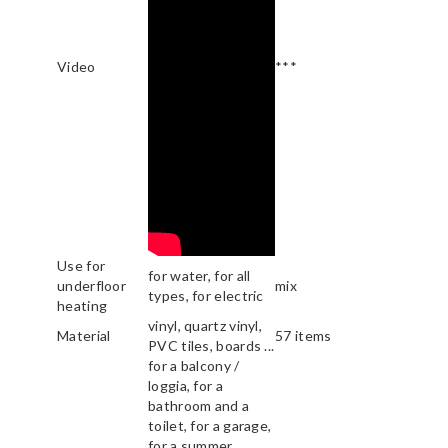
Video
***
Use for
for water, for all
underfloor
mix
types, for electric
heating
vinyl, quartz vinyl,
Material
57 items
PVC tiles, boards ...
for a balcony /
loggia, for a
bathroom and a
toilet, for a garage,
for a summer