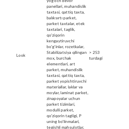
yog'och devor
panellari, muhandislik
taxtasi, qattiq taxta,
balıksırtı parket,
parket taxtalar, etek
taxtalari, taglik,
qo'ziqorin
kengaytiruvchi
bo'g'inlar, rozetkalar,
Stabilizatsiya qilingan
> 253
Look
mox, burchak
turdagi
elementlari, art
parket, muhandislik
taxtasi, qattiq taxta,
parket yopishtiruvchi
materiallar, laklar va
moylar, laminat parket,
zinapoyalar uchun
parket tizimlari,
modulli parket,
qo'ziqorin tagligi, P
uning bo'linmalari,
tegishli mahsulotlar,