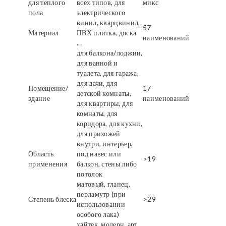
для теплого
всех типов, для
микс
пола
электрического
винил, кварцвинил,
57
Материал
ПВХ плитка, доска
наименований
...
для балкона/лоджии,
для ванной и
туалета, для гаража,
для дачи, для
Помещение/
17
детской комнаты,
здание
наименований
для квартиры, для
комнаты, для
коридора, для кухни,
для прихожей
внутри, интерьер,
Область
под навес или
>19
применения
балкон, стены либо
потолок
матовый, гланец,
перламутр (при
Степень блеска
>29
использовании
особого лака)
хайтек, модерн, арт,