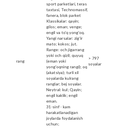
sport parketlari, teras
taxtasi, Technomassif,
fanera, blok parket
Klassikalar: qayin;
gilos; eman; venge;
engil va to'q yong'oq.
Yangi narsalar: zig'ir
mato; kokos; jut.
Range: och jigarrang
yoki och qizil; quyuq
> 797
rang
(eman yoki
soyalar
yong'oqning rangi); oq
(akatsiya); turli xil
soyalarda kulrang
ranglar; bej soyalar.
Neytral: kul; Qayin;
engil kaklik; engil
eman.
31-sinf - kam
harakatlanadigan
joylarda foydalanish
uchun;