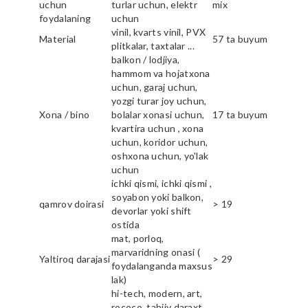
uchun
turlar uchun, elektr
mix
foydalaning
uchun
vinil, kvarts vinil, PVX
Material
57 ta buyum
plitkalar, taxtalar ...
balkon / lodjiya,
hammom va hojatxona
uchun, garaj uchun,
yozgi turar joy uchun,
Xona / bino
bolalar xonasi uchun,
17 ta buyum
kvartira uchun , xona
uchun, koridor uchun,
oshxona uchun, yo'lak
uchun
ichki qismi, ichki qismi ,
soyabon yoki balkon,
qamrov doirasi
> 19
devorlar yoki shift
ostida
mat, porloq,
marvaridning onasi (
Yaltiroq darajasi
> 29
foydalanganda maxsus
lak)
hi-tech, modern, art,
rococo, tabiiy daraxt