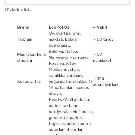
O'zbek tilida
Brend
EcoPol.Uz
= Vakil
Uy, kvartira, ofis,
To'plam
maktab, bolalar
> 50 ta joy
bog'chasi ...
Belgiya, Italiya,
Mamlakat kelib
> 53
Norvegiya, Frantsiya,
chiqishi
mamlakat
Rossiya, Xitoy
Moslashuvchan,
namlikka chidamli,
> 143
Xususiyatlar
yoğurma burchaklar, 1-
xususiyatlari
14 qatlamlar, maxsus
dizayn,
Kvarts -Vinil plitkalar,
ombor taxtalari,
bordyuralar, vinil pollar,
geometrik parket,
taglik astarlari, parket
astarlari, dekorlar,