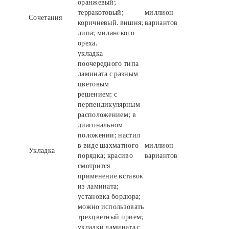
оранжевый;
терракотовый;
миллион
Сочетания
коричневый. вишня;
вариантов
липа; миланского
ореха.
укладка
поочередного типа
ламината с разным
цветовым
решением; с
перпендикулярным
расположением; в
диагональном
положении; настил
в виде шахматного
миллион
Укладка
порядка; красиво
вариантов
смотрится
применение вставок
из ламината;
установка бордюра;
можно использовать
трехцветный прием;
укладки ламината с