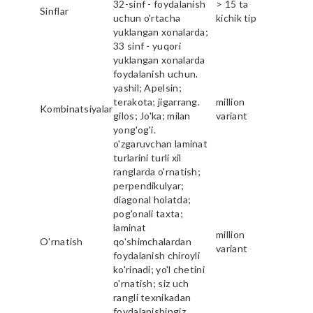
32-sinf - foydalanish
> 15 ta
Sinflar
uchun o'rtacha
kichik tip
yuklangan xonalarda;
33 sinf - yuqori
yuklangan xonalarda
foydalanish uchun.
yashil; Apelsin;
terakota; jigarrang.
million
Kombinatsiyalar
gilos; Jo'ka; milan
variant
yong'og'i.
o'zgaruvchan laminat
turlarini turli xil
ranglarda o'rnatish;
perpendikulyar;
diagonal holatda;
pog'onali taxta;
laminat
million
O'rnatish
qo'shimchalardan
variant
foydalanish chiroyli
ko'rinadi; yo'l chetini
o'rnatish; siz uch
rangli texnikadan
foydalanishingiz