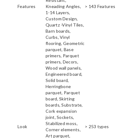
Resistant,
Features
Kneading Angles,
> 143 Features
1-14 Layers,
Custom Design,
Quartz -Vinyl Tiles,
Barn boards,
Curbs, Vinyl
flooring, Geometric
parquet, Base
primers, Parquet
primers, Decors,
Wood wall panels,
Engineered board,
Solid board,
Herringbone
parquet, Parquet
board, Skirting
boards, Substrate,
Cork expansion
joint, Sockets,
Stabilized moss,
Look
> 253 types
Corner elements,
Art parquet,