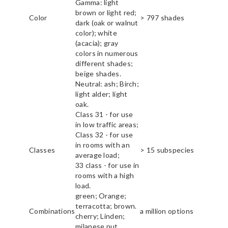
Gamma: light
brown or light red;
Color
> 797 shades
dark (oak or walnut
color); white
(acacia); gray
colors in numerous
different shades;
beige shades.
Neutral: ash; Birch;
light alder; light
oak.
Class 31 - for use
in low traffic areas;
Class 32 - for use
in rooms with an
Classes
> 15 subspecies
average load;
33 class - for use in
rooms with a high
load.
green; Orange;
terracotta; brown.
Combinations
a million options
cherry; Linden;
milanese nut.