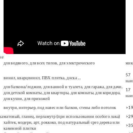
ие
для водяного, для всех типов, для электрического
мик
57
винил, кварцвинил, ПВХ плитка, доска ...
наи
для балкона/лоджии, для ванной и туалета, для гаража, для дачи,
17
для детской комнаты, для квартиры, для комнаты, для коридора,
наи
для кухни, для прихожей
внутри, интерьер, под навес или балкон, стены либо потолок
>1
ка
матовый, гланец, перламутр (при использовании особого лака)
>2
хайтек, модерн, арт, роккоко, под натуральный срез дерева или
>3
каменной плитки