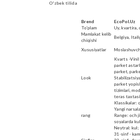
O'zbek tilida
Brend
EcoPol.Uz
To'plam
Uy, kvartira, 
Mamlakat kelib
Belgiya, Ital
chiqishi
Xususiyatlar
Moslashuvcha
Kvarts -Vinil 
parket astarl
parket, parke
Look
Stabilizatsiy
parket yopish
tizimlari, mod
teras taxtas
Klassikalar: 
Yangi narsala
rang
Range: och ji
soyalarda kul
Neytral: kul;
31-sinf - ka