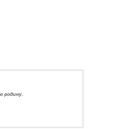
5
ю родину.