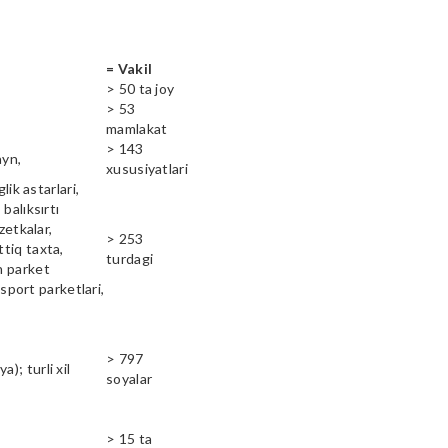
= Vakil
> 50 ta joy
> 53
mamlakat
> 143
ayn,
xususiyatlari
lik astarlari,
balıksırtı
zetkalar,
> 253
ttiq taxta,
turdagi
n parket
 sport parketlari,
> 797
); turli xil
soyalar
> 15 ta