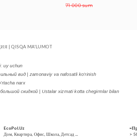
71 000 sum
ИЯ | QISQA MA'LUMOT
i: uy uchun
ьный вид | zamonaviy va nafosatli ko'rinish
'rtacha narx
ольшой скидкой | Ustalar xizmati kotta chegirmlar bilan
EcoPol.Uz
=Пр
Дом, Квартира, Офис, Школа, Детсад ...
> 5