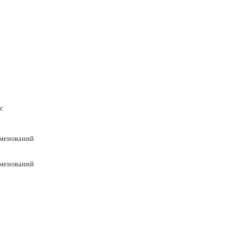
с
менований
менований
9
9
5