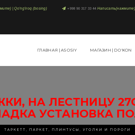
те) | Qo'ng'iroq (bosing)
Написать(нажмите) 
+998 90 317 33 44
ГЛАВНАЯ | ASOSIY
МАГАЗИН | DO'KON
ЖКИ, НА ЛЕСТНИЦУ 27
ЛАДКА УСТАНОВКА ПО
ТАРКЕТТ, ПАРКЕТ, ПЛИНТУСЫ, УГОЛКИ И ПОРОГИ