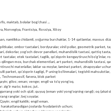
ofis, maktab, bolalar bog'chasi ...
iya, Norvegiya, Frantsiya, Rossiya, Xitoy
n, namlikka chidamli, yoğurma burchaklar, 1-14 qatlamlar, maxsus diz
plitkalar, ombor taxtalari, bordyuralar, vinil pollar, geometrik parket, tag
ari, dekorlar, yog'och devor panellari, muhandislik taxtasi, qattiq taxta, 
t taxtalar, etek taxtalari, taglik, qo'ziqorin kengaytiruvchi bo'g'inlar, ro
a qilingan mox, burchak elementlari, art parket, muhandislik taxtasi, qa
tiruvchi materiallar, laklar va moylar, laminat parket, zinapoyalar uchu
ulli parket, qo'ziqorin tagligi, P uning bo'linmalari, tegishli mahsulotlar,
i, Technomassif, fanera, blok parket
qayin; gilos; eman; venge; engil va to'q yong'oq.
r: zig'ir mato; kokos; jut.
garrang yoki och qizil; quyuq (eman yoki yong'oqning rangi); oq (akatsiya
rang ranglar; bej soyalar.
 Qayin; engil kaklik; engil eman.
m harakatlanadigan joylarda foydalanish uchun;