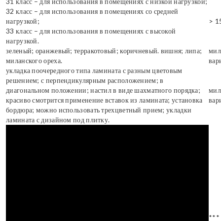
31 класс – для использования в помещениях с низкой нагрузкой;
32 класс – для использования в помещениях со средней
нагрузкой;
> 1
33 класс – для использования в помещениях с высокой
нагрузкой.
зеленый; оранжевый; терракотовый; коричневый. вишня; липа;
мил
миланского ореха.
вар
укладка поочередного типа ламината с разным цветовым
решением; с перпендикулярным расположением; в
диагональном положении; настил в виде шахматного порядка;
мил
красиво смотрится применение вставок из ламината; установка
вар
бордюра; можно использовать трехцветный прием; укладки
ламината с дизайном под плитку.
***