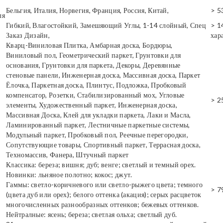
Бельгия, Италия, Норвегия, Франция, Россия, Китай,
> 5
ля
Гибкий, Влагостойкий, Замешяющий Углы, 1-14 слойный, Спец
> 1
Заказ Дизайн,
хар
Кварц-Виниловая Плитка, Амбарная доска, Бордюры,
Виниловый пол, Геометрический паркет, Грунтовки для
основания, Грунтовки для паркета, Декоры, Деревянные
стеновые панели, Инженерная доска, Массивная доска, Паркет
Ёлочка, Паркетная доска, Плинтус, Подложка, Пробковый
компенсатор, Розетки, Стабилизированный мох, Угловые
> 2
элементы, Художественный паркет, Инженерная доска,
Массивная Доска, Клей для укладки паркета, Лаки и Масла,
Ламинированный паркет, Лестничные паркетные системы,
Модульный паркет, Пробковый пол, Реечные перегородки,
Сопутствующие товары, Спортивный паркет, Террасная доска,
Техномассив, Фанера, Штучный паркет
Классика: береза; вишня; дуб; венге; светлый и темный орех.
Новинки: льняное полотно; кокос; джут.
Гаммы: светло-коричневого или светло-рыжего цвета; темного
> 7
(цвета дуб или орех); белого оттенка (акация); серых расцветок
многочисленных разнообразных оттенков; бежевых оттенков.
Нейтралные: ясень; береза; светлая ольха; светлый дуб.