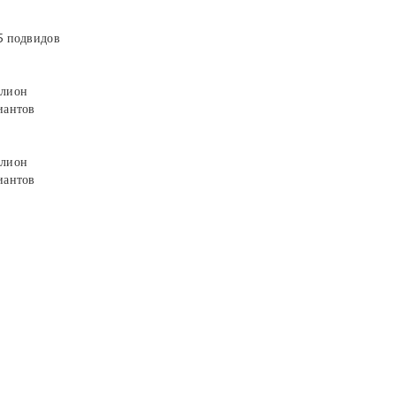
5 подвидов
лион
иантов
лион
иантов