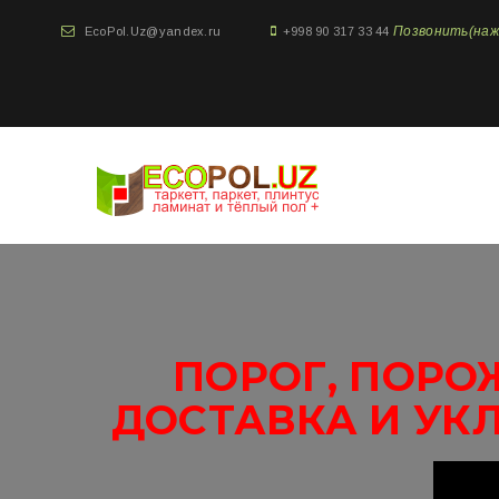
Позвонить(нажми
EcoPol.Uz@yandex.ru
+998 90 317 33 44
ПОРОГ, ПОРО
ДОСТАВКА И УК