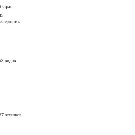
3 стран
43
актеристик
53 видов
97 оттенков