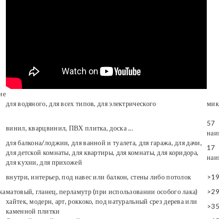
ие
для водяного, для всех типов, для электрического
мик
57
винил, кварцвинил, ПВХ плитка, доска ...
наи
для балкона/лоджии, для ванной и туалета, для гаража, для дачи,
17
для детской комнаты, для квартиры, для комнаты, для коридора,
наи
для кухни, для прихожей
внутри, интерьер, под навес или балкон, стены либо потолок
>1
ка
матовый, гланец, перламутр (при использовании особого лака)
>2
хайтек, модерн, арт, роккоко, под натуральный срез дерева или
>3
каменной плитки