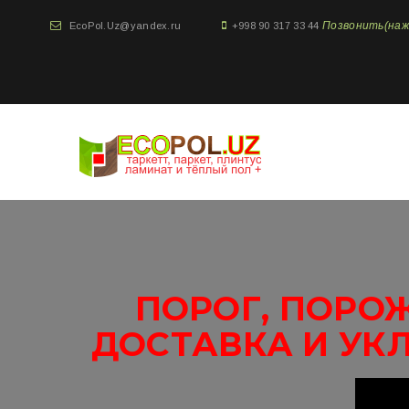
Позвонить(нажми
EcoPol.Uz@yandex.ru
+998 90 317 33 44
ПОРОГ, ПОРОЖ
ДОСТАВКА И УК