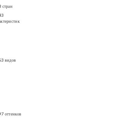
3 стран
43
актеристик
53 видов
97 оттенков