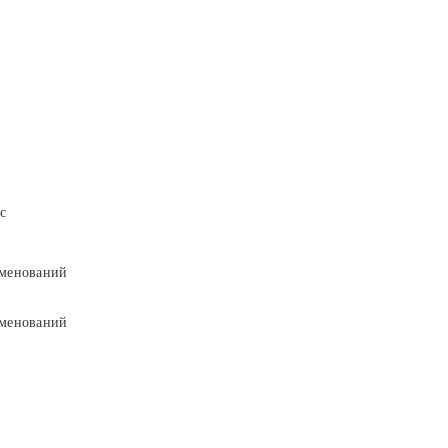
с
менований
менований
9
9
5