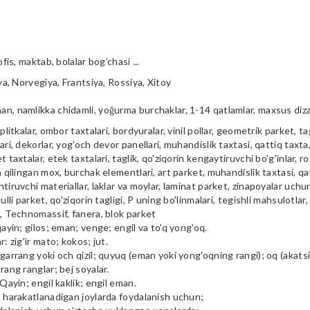
ofis, maktab, bolalar bog'chasi ...
iya, Norvegiya, Frantsiya, Rossiya, Xitoy
n, namlikka chidamli, yoğurma burchaklar, 1-14 qatlamlar, maxsus diz
plitkalar, ombor taxtalari, bordyuralar, vinil pollar, geometrik parket, tag
ari, dekorlar, yog'och devor panellari, muhandislik taxtasi, qattiq taxta, 
t taxtalar, etek taxtalari, taglik, qo'ziqorin kengaytiruvchi bo'g'inlar, ro
a qilingan mox, burchak elementlari, art parket, muhandislik taxtasi, qa
tiruvchi materiallar, laklar va moylar, laminat parket, zinapoyalar uchu
ulli parket, qo'ziqorin tagligi, P uning bo'linmalari, tegishli mahsulotlar,
i, Technomassif, fanera, blok parket
qayin; gilos; eman; venge; engil va to'q yong'oq.
r: zig'ir mato; kokos; jut.
garrang yoki och qizil; quyuq (eman yoki yong'oqning rangi); oq (akatsiya
rang ranglar; bej soyalar.
 Qayin; engil kaklik; engil eman.
m harakatlanadigan joylarda foydalanish uchun;