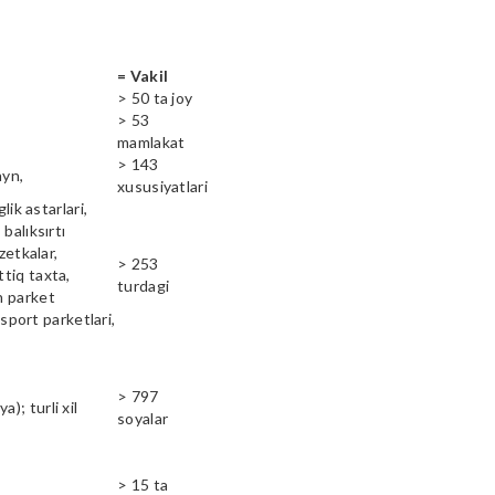
= Vakil
> 50 ta joy
> 53
mamlakat
> 143
ayn,
xususiyatlari
lik astarlari,
balıksırtı
zetkalar,
> 253
ttiq taxta,
turdagi
n parket
 sport parketlari,
> 797
); turli xil
soyalar
> 15 ta