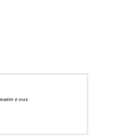
5
умает о них