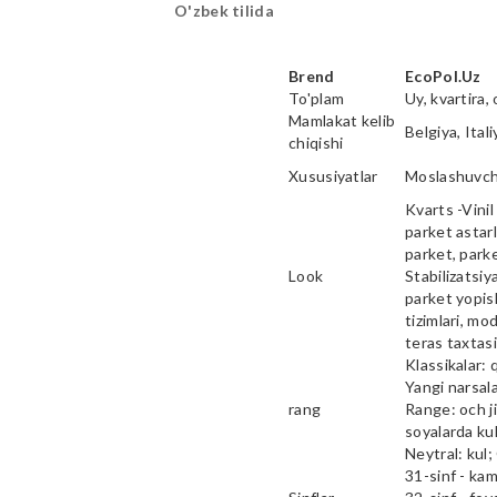
O'zbek tilida
Brend
EcoPol.Uz
To'plam
Uy, kvartira, 
Mamlakat kelib
Belgiya, Ital
chiqishi
Xususiyatlar
Moslashuvcha
Kvarts -Vinil 
parket astarl
parket, parke
Look
Stabilizatsiy
parket yopish
tizimlari, mod
teras taxtas
Klassikalar: 
Yangi narsala
rang
Range: och ji
soyalarda kul
Neytral: kul;
31-sinf - ka