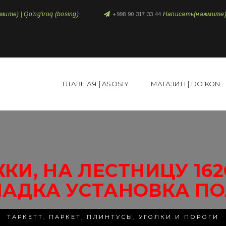
те) | Qo'ng'iroq (bosing)
Написать(нажмите) 
+998 90 317 33 44
ГЛАВНАЯ | ASOSIY
МАГАЗИН | DO'KON
КИ, НА ЛЕСТНИЦУ 16
ЛАДКА УСТАНОВКА ПО
ТАРКЕТТ, ПАРКЕТ, ПЛИНТУСЫ, УГОЛКИ И ПОРОГИ