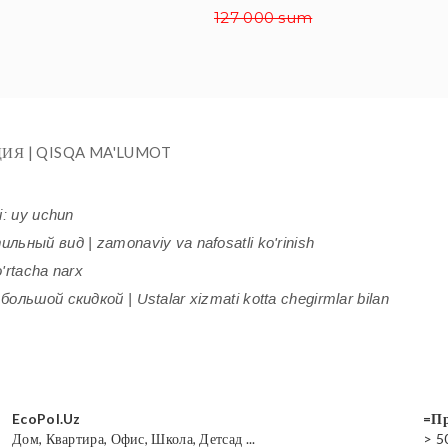
127 000 sum
ИЯ | QISQA MA'LUMOT
i: uy uchun
ьный вид | zamonaviy va nafosatli ko'rinish
'rtacha narx
ольшой скидкой | Ustalar xizmati kotta chegirmlar bilan
EcoPol.Uz
=Пр
Дом, Квартира, Офис, Школа, Детсад ...
> 5