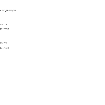
5 подвидов
лион
иантов
лион
иантов