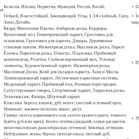
Бельгия, Италия, Норвегия, Франция, Россия, Китай,
> 5
ля
Гибкий, Влагостойкий, Замешяющий Углы, 1-14 слойный, Спец
> 1
Заказ Дизайн,
хар
Кварц-Виниловая Плитка, Амбарная доска, Бордюры,
Виниловый пол, Геометрический паркет, Грунтовки для
основания, Грунтовки для паркета, Декоры, Деревянные
стеновые панели, Инженерная доска, Массивная доска, Паркет
Ёлочка, Паркетная доска, Плинтус, Подложка, Пробковый
компенсатор, Розетки, Стабилизированный мох, Угловые
> 2
элементы, Художественный паркет, Инженерная доска,
Массивная Доска, Клей для укладки паркета, Лаки и Масла,
Ламинированный паркет, Лестничные паркетные системы,
Модульный паркет, Пробковый пол, Реечные перегородки,
Сопутствующие товары, Спортивный паркет, Террасная доска,
Техномассив, Фанера, Штучный паркет
Классика: береза; вишня; дуб; венге; светлый и темный орех.
Новинки: льняное полотно; кокос; джут.
Гаммы: светло-коричневого или светло-рыжего цвета; темного
> 7
(цвета дуб или орех); белого оттенка (акация); серых расцветок
многочисленных разнообразных оттенков; бежевых оттенков.
Нейтралные: ясень; береза; светлая ольха; светлый дуб.