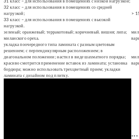
31 класс – для использования в помещениях с низкой нагрузкой;
32 класс – для использования в помещениях со средней
нагрузкой;
> 1
33 класс – для использования в помещениях с высокой
нагрузкой.
зеленый; оранжевый; терракотовый; коричневый. вишня; липа;
мил
миланского ореха.
вар
укладка поочередного типа ламината с разным цветовым
решением; с перпендикулярным расположением; в
диагональном положении; настил в виде шахматного порядка;
мил
красиво смотрится применение вставок из ламината; установка
вар
бордюра; можно использовать трехцветный прием; укладки
ламината с дизайном под плитку.
***