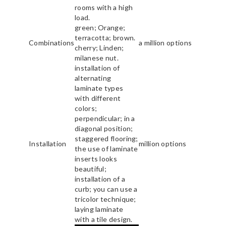
rooms with a high
load.
green; Orange;
terracotta; brown.
Combinations
a million options
cherry; Linden;
milanese nut.
installation of
alternating
laminate types
with different
colors;
perpendicular; in a
diagonal position;
staggered flooring;
Installation
million options
the use of laminate
inserts looks
beautiful;
installation of a
curb; you can use a
tricolor technique;
laying laminate
with a tile design.