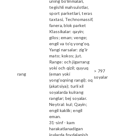
uning bo'linmalari,
tegishli mahsulotlar,
sport parketlari, teras
taxtasi, Technomassif,
fanera, blok parket
Klassikalar: qayin;
gilos; eman; venge;
engil va to'q yong'oq.
Yangi narsalar: zig'ir
mato; kokos; jut.
Range: och jigarrang
yoki och qizil; quyuq
> 797
rang
(eman yoki
soyalar
yong'oqning rangi); oq
(akatsiya); turli xil
soyalarda kulrang
ranglar; bej soyalar.
Neytral: kul; Qayin;
engil kaklik; engil
eman.
31-sinf - kam
harakatlanadigan
joylarda foydalanish