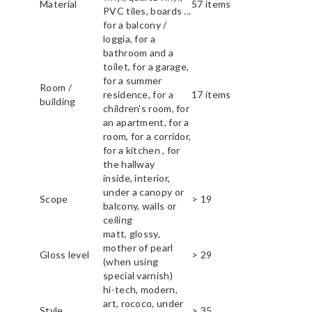
Material
57 items
PVC tiles, boards ...
for a balcony /
loggia, for a
bathroom and a
toilet, for a garage,
for a summer
Room /
residence, for a
17 items
building
children's room, for
an apartment, for a
room, for a corridor,
for a kitchen , for
the hallway
inside, interior,
under a canopy or
Scope
> 19
balcony, walls or
ceiling
matt, glossy,
mother of pearl
Gloss level
> 29
(when using
special varnish)
hi-tech, modern,
art, rococo, under
Style
> 35