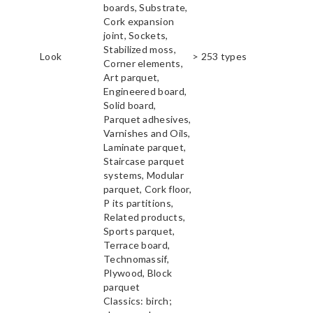
boards, Substrate,
Cork expansion
joint, Sockets,
Stabilized moss,
Look
> 253 types
Corner elements,
Art parquet,
Engineered board,
Solid board,
Parquet adhesives,
Varnishes and Oils,
Laminate parquet,
Staircase parquet
systems, Modular
parquet, Cork floor,
P its partitions,
Related products,
Sports parquet,
Terrace board,
Technomassif,
Plywood, Block
parquet
Classics: birch;