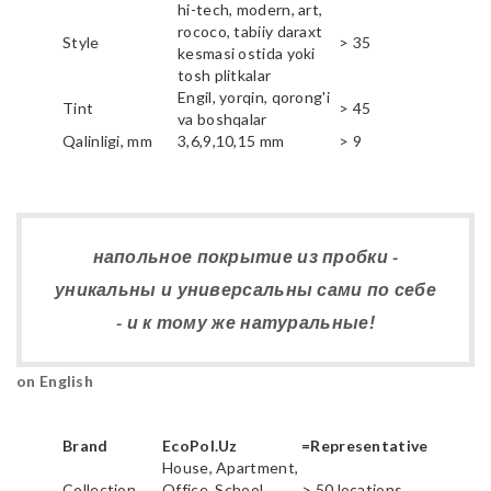
hi-tech, modern, art,
rococo, tabiiy daraxt
Style
> 35
kesmasi ostida yoki
tosh plitkalar
Engil, yorqin, qorong'i
Tint
> 45
va boshqalar
Qalinligi, mm
3,6,9,10,15 mm
> 9
напольное покрытие из пробки -
уникальны и универсальны сами по себе
- и к тому же натуральные!
on English
Brand
EcoPol.Uz
=Representative
House, Apartment,
Collection
Office, School,
> 50 locations