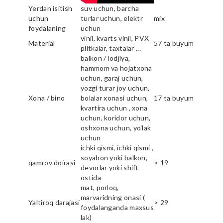
Yerdan isitish
suv uchun, barcha
uchun
turlar uchun, elektr
mix
foydalaning
uchun
vinil, kvarts vinil, PVX
Material
57 ta buyum
plitkalar, taxtalar ...
balkon / lodjiya,
hammom va hojatxona
uchun, garaj uchun,
yozgi turar joy uchun,
Xona / bino
bolalar xonasi uchun,
17 ta buyum
kvartira uchun , xona
uchun, koridor uchun,
oshxona uchun, yo'lak
uchun
ichki qismi, ichki qismi ,
soyabon yoki balkon,
qamrov doirasi
> 19
devorlar yoki shift
ostida
mat, porloq,
marvaridning onasi (
Yaltiroq darajasi
> 29
foydalanganda maxsus
lak)