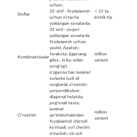
uchun;
32-sinf - foydalanish
> 15 ta
Sinflar
uchun o'rtacha
kichik tip
yuklangan xonalarda;
33 sinf - yuqori
yuklangan xonalarda
foydalanish uchun.
yashil; Apelsin;
terakota; jigarrang.
million
Kombinatsiyalar
gilos; Jo'ka; milan
variant
yong'og'i.
o'zgaruvchan laminat
turlarini turli xil
ranglarda o'rnatish;
perpendikulyar;
diagonal holatda;
pog'onali taxta;
laminat
million
O'rnatish
qo'shimchalardan
variant
foydalanish chiroyli
ko'rinadi; yo'l chetini
o'rnatish; siz uch