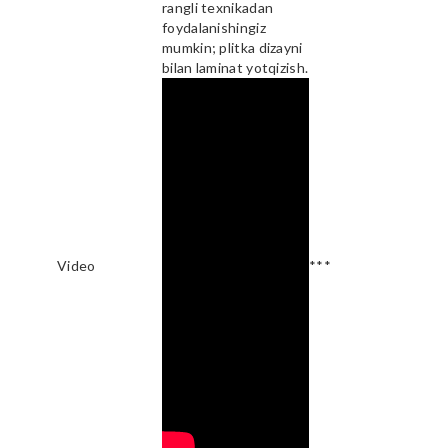
rangli texnikadan
foydalanishingiz
mumkin; plitka dizayni
bilan laminat yotqizish.
Video
***