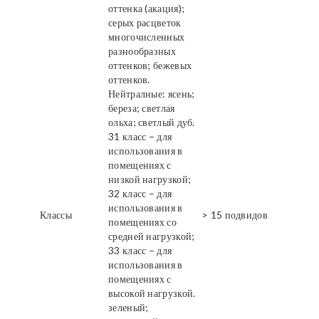
оттенка (акация);
серых расцветок
многочисленных
разнообразных
оттенков; бежевых
оттенков.
Нейтралные: ясень;
береза; светлая
ольха; светлый дуб.
31 класс – для
использования в
помещениях с
низкой нагрузкой;
32 класс – для
использования в
Классы
> 15 подвидов
помещениях со
средней нагрузкой;
33 класс – для
использования в
помещениях с
высокой нагрузкой.
зеленый;