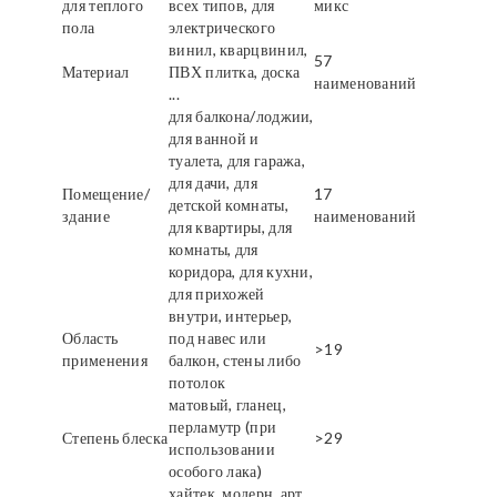
для теплого
всех типов, для
микс
пола
электрического
винил, кварцвинил,
57
Материал
ПВХ плитка, доска
наименований
...
для балкона/лоджии,
для ванной и
туалета, для гаража,
для дачи, для
Помещение/
17
детской комнаты,
здание
наименований
для квартиры, для
комнаты, для
коридора, для кухни,
для прихожей
внутри, интерьер,
Область
под навес или
>19
применения
балкон, стены либо
потолок
матовый, гланец,
перламутр (при
Степень блеска
>29
использовании
особого лака)
хайтек, модерн, арт,