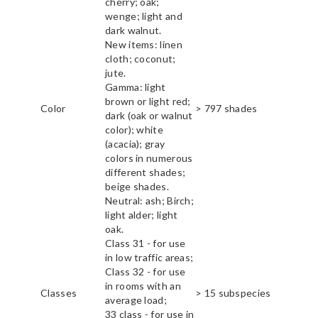
cherry; oak;
wenge; light and
dark walnut.
New items: linen
cloth; coconut;
jute.
Gamma: light
brown or light red;
Color
> 797 shades
dark (oak or walnut
color); white
(acacia); gray
colors in numerous
different shades;
beige shades.
Neutral: ash; Birch;
light alder; light
oak.
Class 31 - for use
in low traffic areas;
Class 32 - for use
in rooms with an
Classes
> 15 subspecies
average load;
33 class - for use in