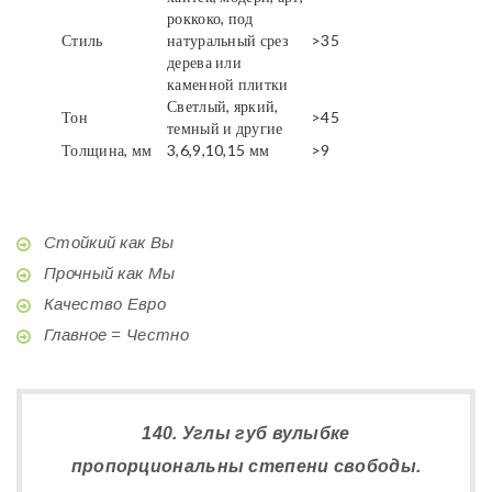
роккоко, под
Стиль
натуральный срез
>35
дерева или
каменной плитки
Светлый, яркий,
Тон
>45
темный и другие
Толщина, мм
3,6,9,10,15 мм
>9
Стойкий как Вы
Прочный как Мы
Качество Евро
Главное = Честно
140. Углы губ вулыбке
пропорциональны степени свободы.