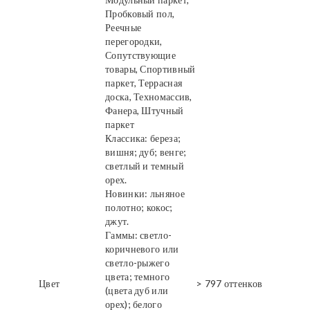
Пробковый пол,
Реечные
перегородки,
Сопутствующие
товары, Спортивный
паркет, Террасная
доска, Техномассив,
Фанера, Штучный
паркет
Классика: береза;
вишня; дуб; венге;
светлый и темный
орех.
Новинки: льняное
полотно; кокос;
джут.
Гаммы: светло-
коричневого или
светло-рыжего
цвета; темного
Цвет
> 797 оттенков
(цвета дуб или
орех); белого