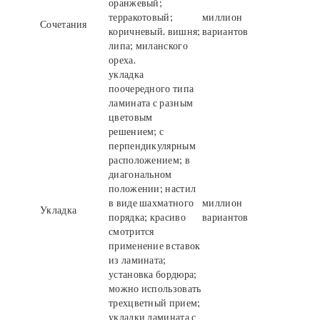
оранжевый;
терракотовый;
миллион
Сочетания
коричневый. вишня;
вариантов
липа; миланского
ореха.
укладка
поочередного типа
ламината с разным
цветовым
решением; с
перпендикулярным
расположением; в
диагональном
положении; настил
в виде шахматного
миллион
Укладка
порядка; красиво
вариантов
смотрится
применение вставок
из ламината;
установка бордюра;
можно использовать
трехцветный прием;
укладки ламината с