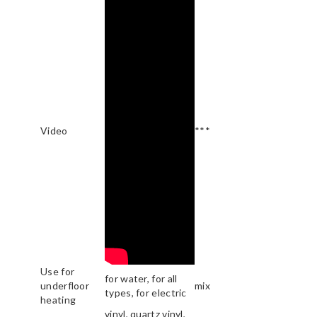
Video
***
Use for
for water, for all
underfloor
mix
types, for electric
heating
vinyl, quartz vinyl,