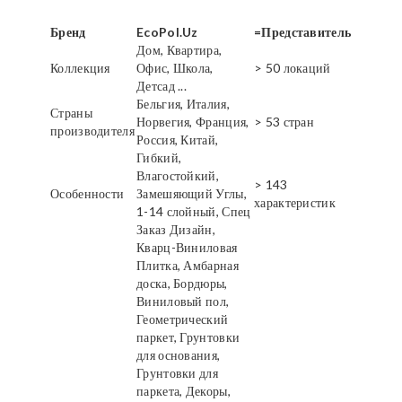
Бренд
EcoPol.Uz
=Представитель
Дом, Квартира,
Коллекция
Офис, Школа,
> 50 локаций
Детсад ...
Бельгия, Италия,
Страны
Норвегия, Франция,
> 53 стран
производителя
Россия, Китай,
Гибкий,
Влагостойкий,
> 143
Особенности
Замешяющий Углы,
характеристик
1-14 слойный, Спец
Заказ Дизайн,
Кварц-Виниловая
Плитка, Амбарная
доска, Бордюры,
Виниловый пол,
Геометрический
паркет, Грунтовки
для основания,
Грунтовки для
паркета, Декоры,