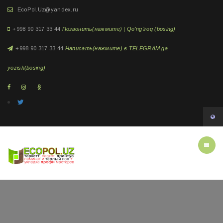
EcoPol.Uz@yandex.ru
+998 90 317 33 44
Позвонить(нажмите) | Qo'ng'iroq (bosing)
+998 90 317 33 44
Написать(нажмите) в TELEGRAM ga
yozish(bosing)