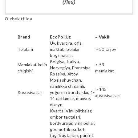
(Лец)
O'zbek tilida
Brend
EcoPol.Uz
= Vakil
Uy, kvartira, ofis,
To'plam
maktab, bolalar
> 50 ta joy
bog'chasi ...
Belgiya, Italiya,
Mamlakat kelib
> 53
Norvegiya, Frantsiya,
chiqishi
mamlakat
Rossiya, Xitoy
Moslashuvchan,
namlikka chidamli,
> 143
Xususiyatlar
yoğurma burchaklar, 1-
xususiyatlari
14 qatlamlar, maxsus
dizayn,
Kvarts -Vinil plitkalar,
ombor taxtalari,
bordyuralar, vinil pollar,
geometrik parket,
taglik astarlari, parket