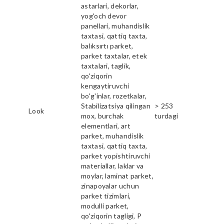
astarlari, dekorlar,
yog'och devor
panellari, muhandislik
taxtasi, qattiq taxta,
balıksırtı parket,
parket taxtalar, etek
taxtalari, taglik,
qo'ziqorin
kengaytiruvchi
bo'g'inlar, rozetkalar,
Stabilizatsiya qilingan
> 253
Look
mox, burchak
turdagi
elementlari, art
parket, muhandislik
taxtasi, qattiq taxta,
parket yopishtiruvchi
materiallar, laklar va
moylar, laminat parket,
zinapoyalar uchun
parket tizimlari,
modulli parket,
qo'ziqorin tagligi, P