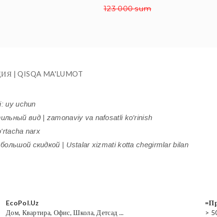
123 000 sum
ИЯ | QISQA MA'LUMOT
i: uy uchun
ьный вид | zamonaviy va nafosatli ko'rinish
'rtacha narx
ольшой скидкой | Ustalar xizmati kotta chegirmlar bilan
EcoPol.Uz
=Пр
Дом, Квартира, Офис, Школа, Детсад ...
> 5