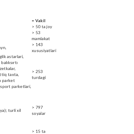
= Vakil
> 50 ta joy
> 53
mamlakat
> 143
ayn,
xususiyatlari
lik astarlari,
balıksırtı
zetkalar,
> 253
ttiq taxta,
turdagi
n parket
 sport parketlari,
> 797
); turli xil
soyalar
> 15 ta