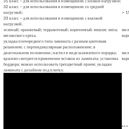
31 класс – для использования в помещениях с низкой нагрузкой;
32 класс – для использования в помещениях со средней
нагрузкой;
> 1
33 класс – для использования в помещениях с высокой
нагрузкой.
зеленый; оранжевый; терракотовый; коричневый. вишня; липа;
мил
миланского ореха.
вар
укладка поочередного типа ламината с разным цветовым
решением; с перпендикулярным расположением; в
диагональном положении; настил в виде шахматного порядка;
мил
красиво смотрится применение вставок из ламината; установка
вар
бордюра; можно использовать трехцветный прием; укладки
ламината с дизайном под плитку.
***