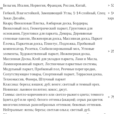
Бельгия, Италия, Норвегия, Франция, Россия, Китай,
> 5
ля
Гибкий, Влагостойкий, Замешяющий Углы, 1-14 слойный, Спец
> 1
Заказ Дизайн,
хар
Кварц-Виниловая Плитка, Амбарная доска, Бордюры,
Виниловый пол, Геометрический паркет, Грунтовки для
основания, Грунтовки для паркета, Декоры, Деревянные
стеновые панели, Инженерная доска, Массивная доска, Паркет
Ёлочка, Паркетная доска, Плинтус, Подложка, Пробковый
компенсатор, Розетки, Стабилизированный мох, Угловые
> 2
элементы, Художественный паркет, Инженерная доска,
Массивная Доска, Клей для укладки паркета, Лаки и Масла,
Ламинированный паркет, Лестничные паркетные системы,
Модульный паркет, Пробковый пол, Реечные перегородки,
Сопутствующие товары, Спортивный паркет, Террасная доска,
Техномассив, Фанера, Штучный паркет
Классика: береза; вишня; дуб; венге; светлый и темный орех.
Новинки: льняное полотно; кокос; джут.
Гаммы: светло-коричневого или светло-рыжего цвета; темного
> 7
(цвета дуб или орех); белого оттенка (акация); серых расцветок
многочисленных разнообразных оттенков; бежевых оттенков.
Нейтралные: ясень; береза; светлая ольха; светлый дуб.