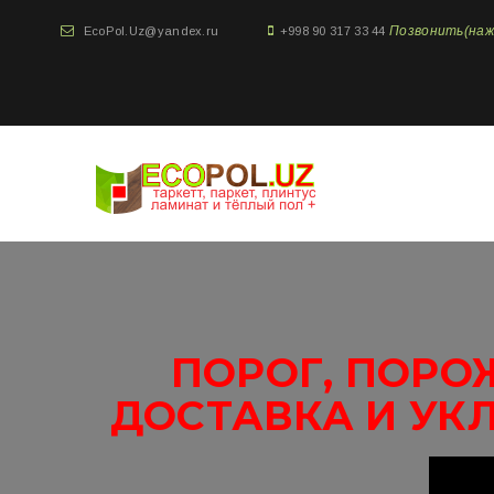
Позвонить(нажми
EcoPol.Uz@yandex.ru
+998 90 317 33 44
ПОРОГ, ПОРО
ДОСТАВКА И УК