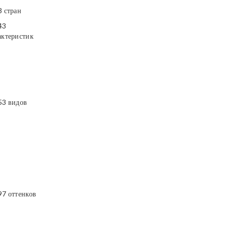
3 стран
43
актеристик
53 видов
97 оттенков