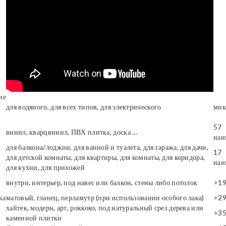
ие
для водяного, для всех типов, для электрического
мик
57
винил, кварцвинил, ПВХ плитка, доска ...
наи
для балкона/лоджии, для ванной и туалета, для гаража, для дачи,
17
для детской комнаты, для квартиры, для комнаты, для коридора,
наи
для кухни, для прихожей
внутри, интерьер, под навес или балкон, стены либо потолок
>1
ка
матовый, гланец, перламутр (при использовании особого лака)
>2
хайтек, модерн, арт, роккоко, под натуральный срез дерева или
>3
каменной плитки