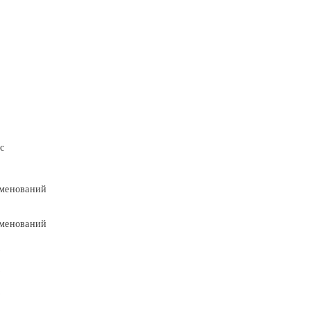
с
менований
менований
9
9
5