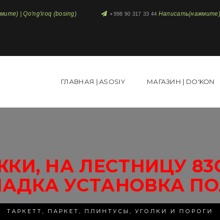
те) | Qo'ng'iroq (bosing)
Написать(нажмите) 
+998 90 317 33 44
ГЛАВНАЯ | ASOSIY
МАГАЗИН | DO'KON
ЖКИ, НА ЛЕСТНИЦУ 83
ЛАДКА УСТАНОВКА ПО
ТАРКЕТТ, ПАРКЕТ, ПЛИНТУСЫ, УГОЛКИ И ПОРОГИ