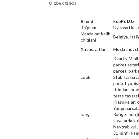
O'zbek tilida
Brend
EcoPol.Uz
To'plam
Uy, kvartira, 
Mamlakat kelib
Belgiya, Ital
chiqishi
Xususiyatlar
Moslashuvcha
Kvarts -Vinil 
parket astarl
parket, parke
Look
Stabilizatsiy
parket yopish
tizimlari, mod
teras taxtas
Klassikalar: 
Yangi narsala
rang
Range: och ji
soyalarda kul
Neytral: kul;
31-sinf - ka