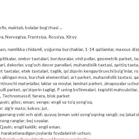
ofis, maktab, bolalar bog'chasi ...
iya, Norvegiya, Frantsiya, Rossiya, Xitoy
n, namlikka chidamli, yoğurma burchaklar, 1-14 qatlamlar, maxsus diz
plitkalar, ombor taxtalari, bordyuralar, vinil pollar, geometrik parket, tag
ari, dekorlar, yog'och devor panellari, muhandislik taxtasi, qattiq taxta, 
t taxtalar, etek taxtalari, taglik, qo'ziqorin kengaytiruvchi bo'g'inlar, ro
a qilingan mox, burchak elementlari, art parket, muhandislik taxtasi, qa
tiruvchi materiallar, laklar va moylar, laminat parket, zinapoyalar uchu
ulli parket, qo'ziqorin tagligi, P uning bo'linmalari, tegishli mahsulotlar,
i, Technomassif, fanera, blok parket
qayin; gilos; eman; venge; engil va to'q yong'oq.
r: zig'ir mato; kokos; jut.
garrang yoki och qizil; quyuq (eman yoki yong'oqning rangi); oq (akatsiya
rang ranglar; bej soyalar.
 Qayin; engil kaklik; engil eman.
m harakatlanadigan joylarda foydalanish uchun;