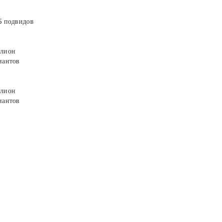
5 подвидов
лион
иантов
лион
иантов