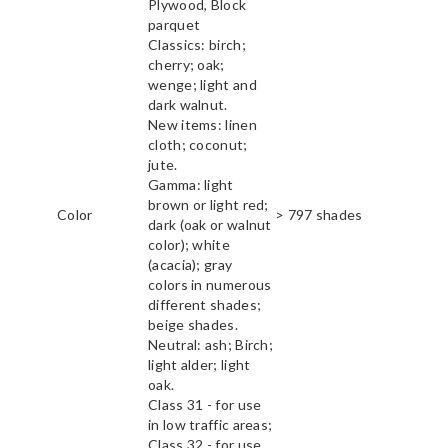
Plywood, Block
parquet
Classics: birch;
cherry; oak;
wenge; light and
dark walnut.
New items: linen
cloth; coconut;
jute.
Gamma: light
brown or light red;
Color
> 797 shades
dark (oak or walnut
color); white
(acacia); gray
colors in numerous
different shades;
beige shades.
Neutral: ash; Birch;
light alder; light
oak.
Class 31 - for use
in low traffic areas;
Class 32 - for use