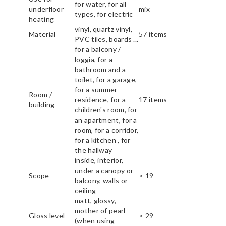
for water, for all
underfloor
mix
types, for electric
heating
vinyl, quartz vinyl,
Material
57 items
PVC tiles, boards ...
for a balcony /
loggia, for a
bathroom and a
toilet, for a garage,
for a summer
Room /
residence, for a
17 items
building
children's room, for
an apartment, for a
room, for a corridor,
for a kitchen , for
the hallway
inside, interior,
under a canopy or
Scope
> 19
balcony, walls or
ceiling
matt, glossy,
mother of pearl
Gloss level
> 29
(when using