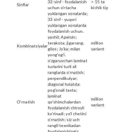
32-sinf - foydalanish
> 15 ta
Sinflar
uchun o'rtacha
kichik tip
yuklangan xonalarda;
33 sinf - yuqori
yuklangan xonalarda
foydalanish uchun.
yashil; Apelsin;
terakota; jigarrang.
million
Kombinatsiyalar
gilos; Jo'ka; milan
variant
yong'og'i.
o'zgaruvchan laminat
turlarini turli xil
ranglarda o'rnatish;
perpendikulyar;
diagonal holatda;
pog'onali taxta;
laminat
million
O'rnatish
qo'shimchalardan
variant
foydalanish chiroyli
ko'rinadi; yo'l chetini
o'rnatish; siz uch
rangli texnikadan
foydalanishingiz