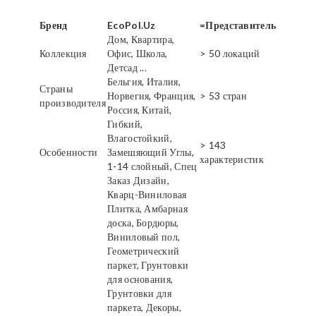
Бренд
EcoPol.Uz
=Представитель
Дом, Квартира,
Коллекция
Офис, Школа,
> 50 локаций
Детсад ...
Бельгия, Италия,
Страны
Норвегия, Франция,
> 53 стран
производителя
Россия, Китай,
Гибкий,
Влагостойкий,
> 143
Особенности
Замешяющий Углы,
характеристик
1-14 слойный, Спец
Заказ Дизайн,
Кварц-Виниловая
Плитка, Амбарная
доска, Бордюры,
Виниловый пол,
Геометрический
паркет, Грунтовки
для основания,
Грунтовки для
паркета, Декоры,