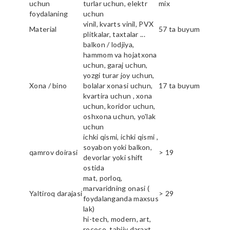
uchun
turlar uchun, elektr
mix
foydalaning
uchun
vinil, kvarts vinil, PVX
Material
57 ta buyum
plitkalar, taxtalar ...
balkon / lodjiya,
hammom va hojatxona
uchun, garaj uchun,
yozgi turar joy uchun,
Xona / bino
bolalar xonasi uchun,
17 ta buyum
kvartira uchun , xona
uchun, koridor uchun,
oshxona uchun, yo'lak
uchun
ichki qismi, ichki qismi ,
soyabon yoki balkon,
qamrov doirasi
> 19
devorlar yoki shift
ostida
mat, porloq,
marvaridning onasi (
Yaltiroq darajasi
> 29
foydalanganda maxsus
lak)
hi-tech, modern, art,
rococo, tabiiy daraxt