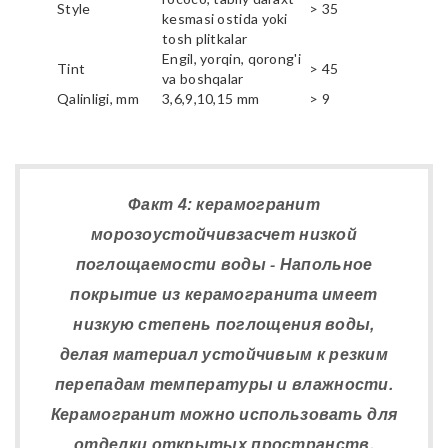
Style
> 35
kesmasi ostida yoki
tosh plitkalar
Engil, yorqin, qorong'i
Tint
> 45
va boshqalar
Qalinligi, mm
3,6,9,10,15 mm
> 9
Факт 4: керамогранит
морозоустойчивзасчет низкой
поглощаемости воды - Напольное
покрытие из керамогранита имеет
низкую степень поглощения воды,
делая материал устойчивым к резким
перепадам температуры и влажности.
Керамогранит можно использовать для
отделки открытых пространств,