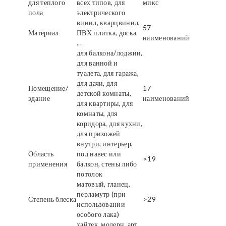
для теплого
всех типов, для
микс
пола
электрического
винил, кварцвинил,
57
Материал
ПВХ плитка, доска
наименований
...
для балкона/лоджии,
для ванной и
туалета, для гаража,
для дачи, для
Помещение/
17
детской комнаты,
здание
наименований
для квартиры, для
комнаты, для
коридора, для кухни,
для прихожей
внутри, интерьер,
Область
под навес или
>19
применения
балкон, стены либо
потолок
матовый, гланец,
перламутр (при
Степень блеска
>29
использовании
особого лака)
хайтек, модерн, арт,