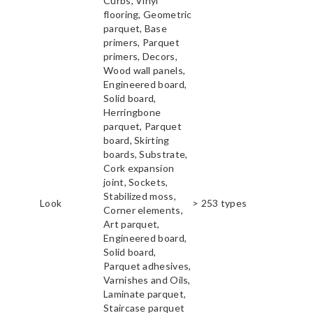
Curbs, Vinyl
flooring, Geometric
parquet, Base
primers, Parquet
primers, Decors,
Wood wall panels,
Engineered board,
Solid board,
Herringbone
parquet, Parquet
board, Skirting
boards, Substrate,
Cork expansion
joint, Sockets,
Stabilized moss,
Look
> 253 types
Corner elements,
Art parquet,
Engineered board,
Solid board,
Parquet adhesives,
Varnishes and Oils,
Laminate parquet,
Staircase parquet