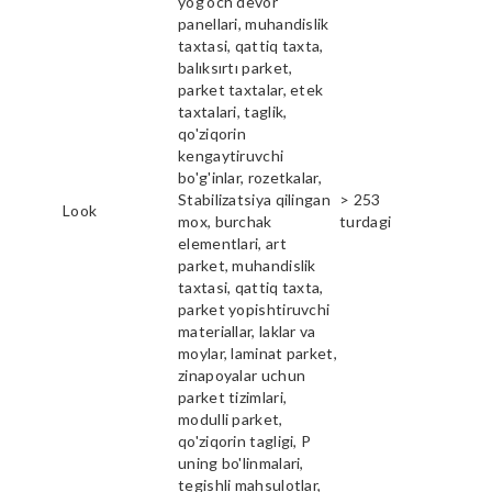
yog'och devor
panellari, muhandislik
taxtasi, qattiq taxta,
balıksırtı parket,
parket taxtalar, etek
taxtalari, taglik,
qo'ziqorin
kengaytiruvchi
bo'g'inlar, rozetkalar,
Stabilizatsiya qilingan
> 253
Look
mox, burchak
turdagi
elementlari, art
parket, muhandislik
taxtasi, qattiq taxta,
parket yopishtiruvchi
materiallar, laklar va
moylar, laminat parket,
zinapoyalar uchun
parket tizimlari,
modulli parket,
qo'ziqorin tagligi, P
uning bo'linmalari,
tegishli mahsulotlar,