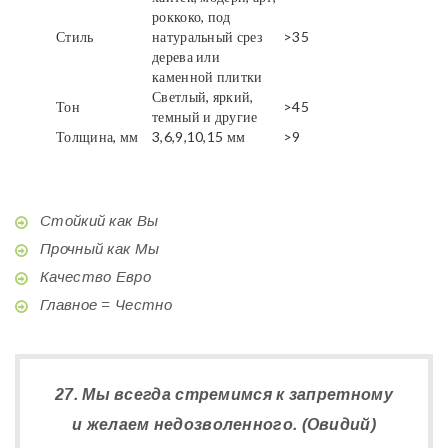
роккоко, под
Стиль
натуральный срез
>35
дерева или
каменной плитки
Светлый, яркий,
Тон
>45
темный и другие
Толщина, мм
3,6,9,10,15 мм
>9
Стойкий как Вы
Прочный как Мы
Качество Евро
Главное = Честно
27. Мы всегда стремимся к запретному
и желаем недозволенного. (Овидий)