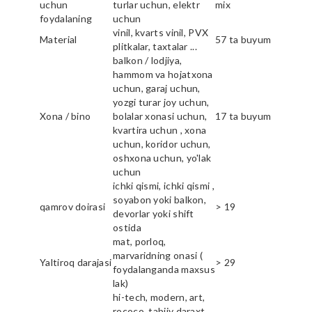
uchun
turlar uchun, elektr
mix
foydalaning
uchun
vinil, kvarts vinil, PVX
Material
57 ta buyum
plitkalar, taxtalar ...
balkon / lodjiya,
hammom va hojatxona
uchun, garaj uchun,
yozgi turar joy uchun,
Xona / bino
bolalar xonasi uchun,
17 ta buyum
kvartira uchun , xona
uchun, koridor uchun,
oshxona uchun, yo'lak
uchun
ichki qismi, ichki qismi ,
soyabon yoki balkon,
qamrov doirasi
> 19
devorlar yoki shift
ostida
mat, porloq,
marvaridning onasi (
Yaltiroq darajasi
> 29
foydalanganda maxsus
lak)
hi-tech, modern, art,
rococo, tabiiy daraxt