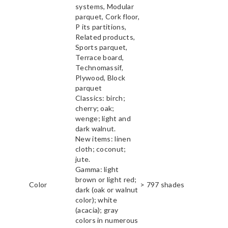
systems, Modular
parquet, Cork floor,
P its partitions,
Related products,
Sports parquet,
Terrace board,
Technomassif,
Plywood, Block
parquet
Classics: birch;
cherry; oak;
wenge; light and
dark walnut.
New items: linen
cloth; coconut;
jute.
Gamma: light
brown or light red;
Color
> 797 shades
dark (oak or walnut
color); white
(acacia); gray
colors in numerous