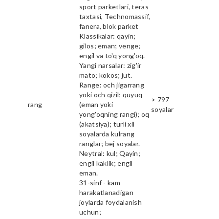
sport parketlari, teras
taxtasi, Technomassif,
fanera, blok parket
Klassikalar: qayin;
gilos; eman; venge;
engil va to'q yong'oq.
Yangi narsalar: zig'ir
mato; kokos; jut.
Range: och jigarrang
yoki och qizil; quyuq
> 797
rang
(eman yoki
soyalar
yong'oqning rangi); oq
(akatsiya); turli xil
soyalarda kulrang
ranglar; bej soyalar.
Neytral: kul; Qayin;
engil kaklik; engil
eman.
31-sinf - kam
harakatlanadigan
joylarda foydalanish
uchun;