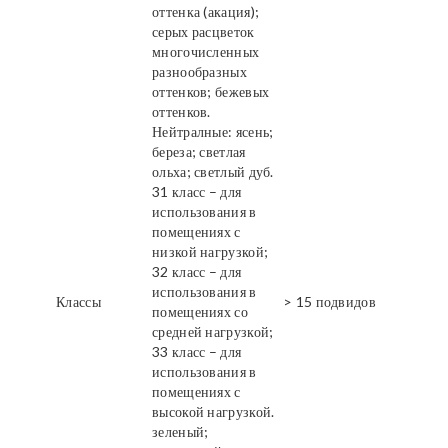
оттенка (акация);
серых расцветок
многочисленных
разнообразных
оттенков; бежевых
оттенков.
Нейтралные: ясень;
береза; светлая
ольха; светлый дуб.
31 класс – для
использования в
помещениях с
низкой нагрузкой;
32 класс – для
использования в
Классы
> 15 подвидов
помещениях со
средней нагрузкой;
33 класс – для
использования в
помещениях с
высокой нагрузкой.
зеленый;