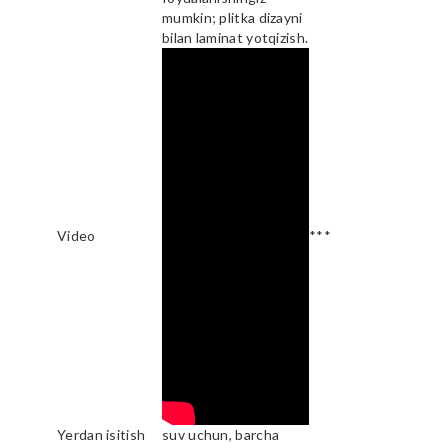
mumkin; plitka dizayni
bilan laminat yotqizish.
Video
***
Yerdan isitish
suv uchun, barcha