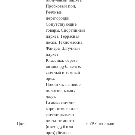
Пробковый пол,
Реечные
перегородки,
Сопутствующие
товары, Спортивный
паркет, Террасная
доска, Техномассив,
Фанера, Штучный
паркет
Классика: береза;
вишня; дуб; венге;
светлый и темный
орех.
Новинки: льняное
полотно; кокос;
джут.
Гаммы: светло-
коричневого или
светло-рыжего
цвета; темного
Цвет
> 797 оттенков
(цвета дуб или
орех); белого