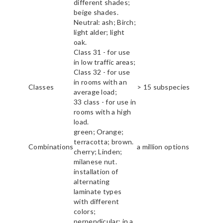
different shades;
beige shades.
Neutral: ash; Birch;
light alder; light
oak.
Class 31 - for use
in low traffic areas;
Class 32 - for use
in rooms with an
Classes
> 15 subspecies
average load;
33 class - for use in
rooms with a high
load.
green; Orange;
terracotta; brown.
Combinations
a million options
cherry; Linden;
milanese nut.
installation of
alternating
laminate types
with different
colors;
perpendicular; in a