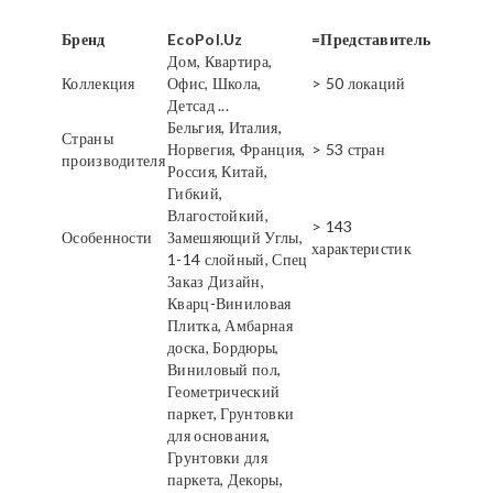
Бренд
EcoPol.Uz
=Представитель
Дом, Квартира,
Коллекция
Офис, Школа,
> 50 локаций
Детсад ...
Бельгия, Италия,
Страны
Норвегия, Франция,
> 53 стран
производителя
Россия, Китай,
Гибкий,
Влагостойкий,
> 143
Особенности
Замешяющий Углы,
характеристик
1-14 слойный, Спец
Заказ Дизайн,
Кварц-Виниловая
Плитка, Амбарная
доска, Бордюры,
Виниловый пол,
Геометрический
паркет, Грунтовки
для основания,
Грунтовки для
паркета, Декоры,