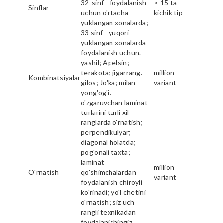
32-sinf - foydalanish
> 15 ta
Sinflar
uchun o'rtacha
kichik tip
yuklangan xonalarda;
33 sinf - yuqori
yuklangan xonalarda
foydalanish uchun.
yashil; Apelsin;
terakota; jigarrang.
million
Kombinatsiyalar
gilos; Jo'ka; milan
variant
yong'og'i.
o'zgaruvchan laminat
turlarini turli xil
ranglarda o'rnatish;
perpendikulyar;
diagonal holatda;
pog'onali taxta;
laminat
million
O'rnatish
qo'shimchalardan
variant
foydalanish chiroyli
ko'rinadi; yo'l chetini
o'rnatish; siz uch
rangli texnikadan
foydalanishingiz