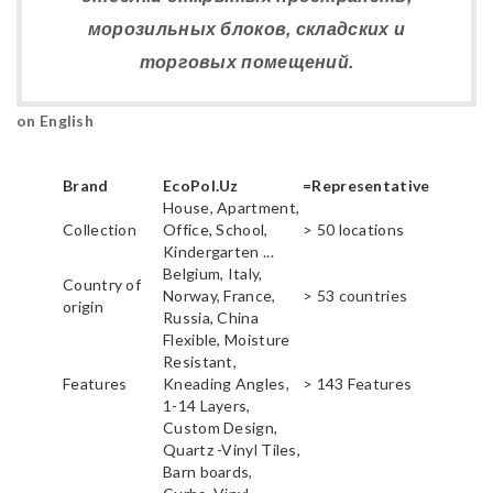
морозильных блоков, складских и
торговых помещений.
on English
Brand
EcoPol.Uz
=Representative
House, Apartment,
Collection
Office, School,
> 50 locations
Kindergarten ...
Belgium, Italy,
Country of
Norway, France,
> 53 countries
origin
Russia, China
Flexible, Moisture
Resistant,
Features
Kneading Angles,
> 143 Features
1-14 Layers,
Custom Design,
Quartz -Vinyl Tiles,
Barn boards,