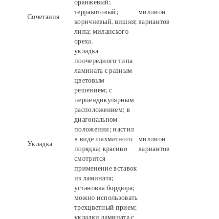
оранжевый;
терракотовый;
миллион
Сочетания
коричневый. вишня;
вариантов
липа; миланского
ореха.
укладка
поочередного типа
ламината с разным
цветовым
решением; с
перпендикулярным
расположением; в
диагональном
положении; настил
в виде шахматного
миллион
Укладка
порядка; красиво
вариантов
смотрится
применение вставок
из ламината;
установка бордюра;
можно использовать
трехцветный прием;
укладки ламината с