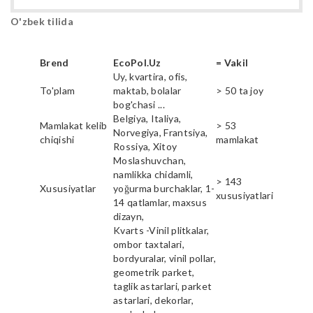
O'zbek tilida
Brend
EcoPol.Uz
= Vakil
Uy, kvartira, ofis,
To'plam
maktab, bolalar
> 50 ta joy
bog'chasi ...
Belgiya, Italiya,
Mamlakat kelib
> 53
Norvegiya, Frantsiya,
chiqishi
mamlakat
Rossiya, Xitoy
Moslashuvchan,
namlikka chidamli,
> 143
Xususiyatlar
yoğurma burchaklar, 1-
xususiyatlari
14 qatlamlar, maxsus
dizayn,
Kvarts -Vinil plitkalar,
ombor taxtalari,
bordyuralar, vinil pollar,
geometrik parket,
taglik astarlari, parket
astarlari, dekorlar,