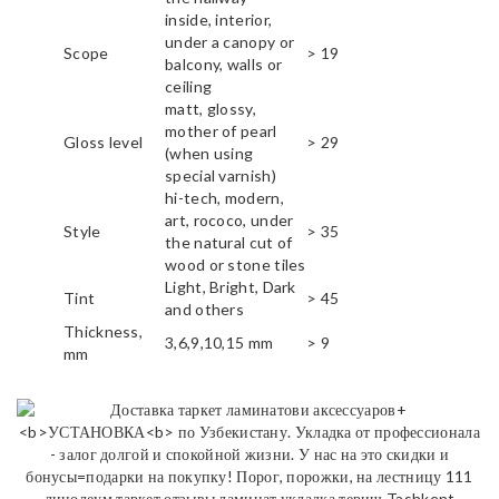
inside, interior,
under a canopy or
Scope
> 19
balcony, walls or
ceiling
matt, glossy,
mother of pearl
Gloss level
> 29
(when using
special varnish)
hi-tech, modern,
art, rococo, under
Style
> 35
the natural cut of
wood or stone tiles
Light, Bright, Dark
Tint
> 45
and others
Thickness,
3,6,9,10,15 mm
> 9
mm