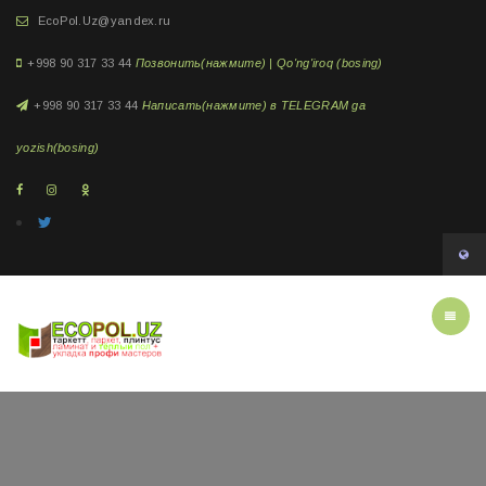
EcoPol.Uz@yandex.ru
+998 90 317 33 44
Позвонить(нажмите) | Qo'ng'iroq (bosing)
+998 90 317 33 44
Написать(нажмите) в TELEGRAM ga
yozish(bosing)