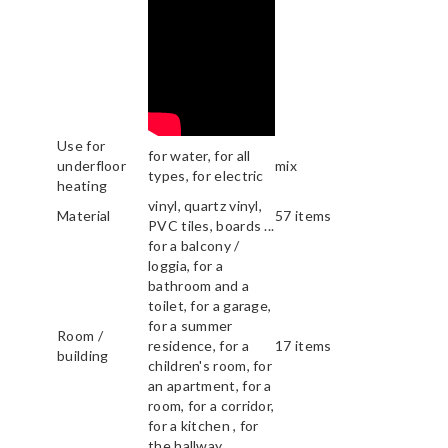
Use for
for water, for all
underfloor
mix
types, for electric
heating
vinyl, quartz vinyl,
Material
57 items
PVC tiles, boards ...
for a balcony /
loggia, for a
bathroom and a
toilet, for a garage,
for a summer
Room /
residence, for a
17 items
building
children's room, for
an apartment, for a
room, for a corridor,
for a kitchen , for
the hallway