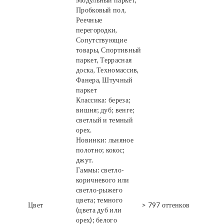
Пробковый пол,
Реечные
перегородки,
Сопутствующие
товары, Спортивный
паркет, Террасная
доска, Техномассив,
Фанера, Штучный
паркет
Классика: береза;
вишня; дуб; венге;
светлый и темный
орех.
Новинки: льняное
полотно; кокос;
джут.
Гаммы: светло-
коричневого или
светло-рыжего
цвета; темного
Цвет
> 797 оттенков
(цвета дуб или
орех); белого