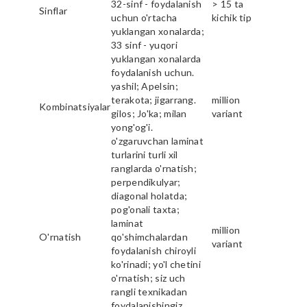
32-sinf - foydalanish
> 15 ta
Sinflar
uchun o'rtacha
kichik tip
yuklangan xonalarda;
33 sinf - yuqori
yuklangan xonalarda
foydalanish uchun.
yashil; Apelsin;
terakota; jigarrang.
million
Kombinatsiyalar
gilos; Jo'ka; milan
variant
yong'og'i.
o'zgaruvchan laminat
turlarini turli xil
ranglarda o'rnatish;
perpendikulyar;
diagonal holatda;
pog'onali taxta;
laminat
million
O'rnatish
qo'shimchalardan
variant
foydalanish chiroyli
ko'rinadi; yo'l chetini
o'rnatish; siz uch
rangli texnikadan
foydalanishingiz