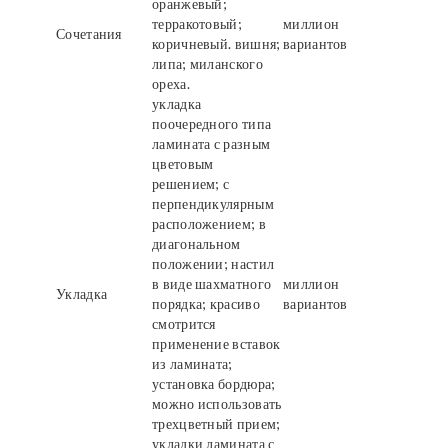
оранжевый;
терракотовый;
миллион
Сочетания
коричневый. вишня;
вариантов
липа; миланского
ореха.
укладка
поочередного типа
ламината с разным
цветовым
решением; с
перпендикулярным
расположением; в
диагональном
положении; настил
в виде шахматного
миллион
Укладка
порядка; красиво
вариантов
смотрится
применение вставок
из ламината;
установка бордюра;
можно использовать
трехцветный прием;
укладки ламината с