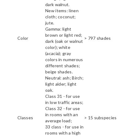
dark walnut.
New items: linen
cloth; coconut;
jute.
Gamma: light
brown or light red;
Color
> 797 shades
dark (oak or walnut
color); white
(acacia); gray
colors in numerous
different shades;
beige shades.
Neutral: ash; Birch;
light alder; light
oak.
Class 31 - for use
in low traffic areas;
Class 32 - for use
in rooms with an
Classes
> 15 subspecies
average load;
33 class - for use in
rooms with a high