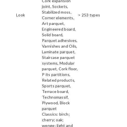
Cork expansion
joint, Sockets,
Stabilized moss,
Look
> 253 types
Corner elements,
Art parquet,
Engineered board,
Solid board,
Parquet adhesives,
Varnishes and Oils,
Laminate parquet,
Staircase parquet
systems, Modular
parquet, Cork floor,
P its partitions,
Related products,
Sports parquet,
Terrace board,
Technomassif,
Plywood, Block
parquet
Classics: birch;
cherry; oak;
wenge; light and