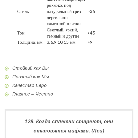
роккоко, под
Стиль
натуральный срез
>35
дерева или
каменной плитки
Светлый, яркий,
Тон
>45
темный и другие
Толщина, мм
3,6,9,10,15 мм
>9
Стойкий как Вы
Прочный как Мы
Качество Евро
Главное = Честно
128. Когда сплетни стареют, они
становятся мифами. (Лец)