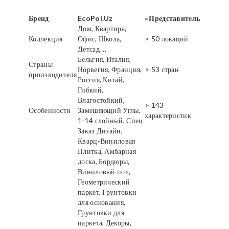
Бренд
EcoPol.Uz
=Представитель
Дом, Квартира,
Коллекция
Офис, Школа,
> 50 локаций
Детсад ...
Бельгия, Италия,
Страны
Норвегия, Франция,
> 53 стран
производителя
Россия, Китай,
Гибкий,
Влагостойкий,
> 143
Особенности
Замешяющий Углы,
характеристик
1-14 слойный, Спец
Заказ Дизайн,
Кварц-Виниловая
Плитка, Амбарная
доска, Бордюры,
Виниловый пол,
Геометрический
паркет, Грунтовки
для основания,
Грунтовки для
паркета, Декоры,