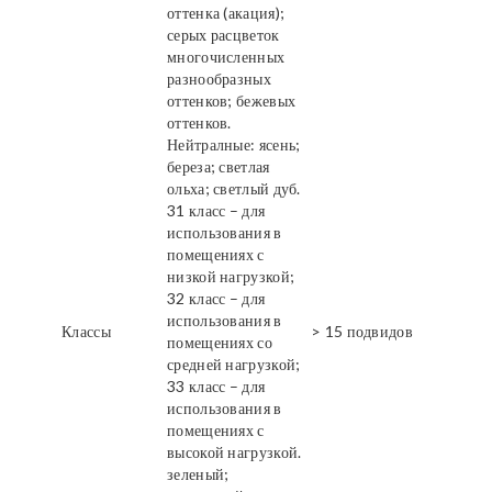
оттенка (акация);
серых расцветок
многочисленных
разнообразных
оттенков; бежевых
оттенков.
Нейтралные: ясень;
береза; светлая
ольха; светлый дуб.
31 класс – для
использования в
помещениях с
низкой нагрузкой;
32 класс – для
использования в
Классы
> 15 подвидов
помещениях со
средней нагрузкой;
33 класс – для
использования в
помещениях с
высокой нагрузкой.
зеленый;