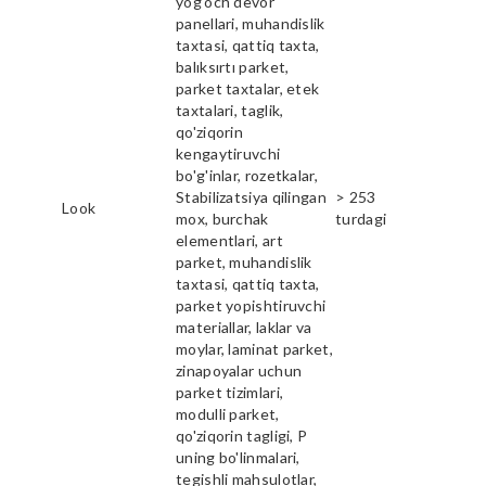
yog'och devor
panellari, muhandislik
taxtasi, qattiq taxta,
balıksırtı parket,
parket taxtalar, etek
taxtalari, taglik,
qo'ziqorin
kengaytiruvchi
bo'g'inlar, rozetkalar,
Stabilizatsiya qilingan
> 253
Look
mox, burchak
turdagi
elementlari, art
parket, muhandislik
taxtasi, qattiq taxta,
parket yopishtiruvchi
materiallar, laklar va
moylar, laminat parket,
zinapoyalar uchun
parket tizimlari,
modulli parket,
qo'ziqorin tagligi, P
uning bo'linmalari,
tegishli mahsulotlar,