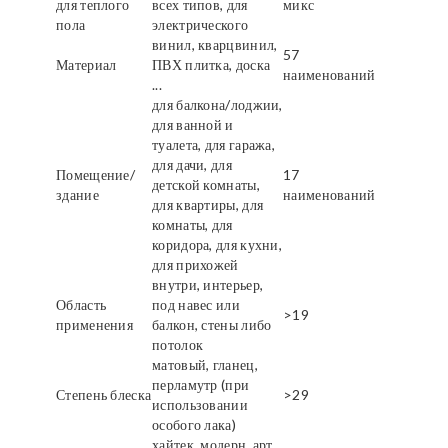
для теплого
всех типов, для
микс
пола
электрического
винил, кварцвинил,
57
Материал
ПВХ плитка, доска
наименований
...
для балкона/лоджии,
для ванной и
туалета, для гаража,
для дачи, для
Помещение/
17
детской комнаты,
здание
наименований
для квартиры, для
комнаты, для
коридора, для кухни,
для прихожей
внутри, интерьер,
Область
под навес или
>19
применения
балкон, стены либо
потолок
матовый, гланец,
перламутр (при
Степень блеска
>29
использовании
особого лака)
хайтек, модерн, арт,