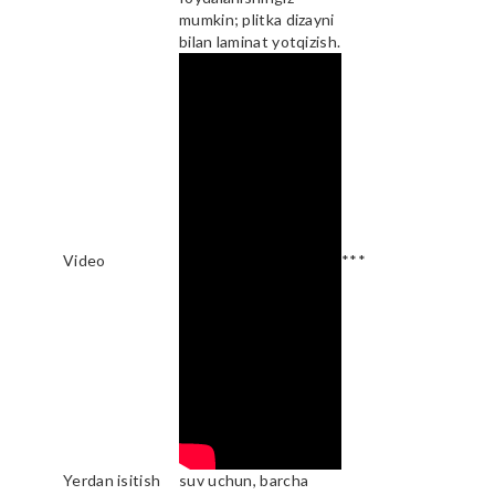
mumkin; plitka dizayni
bilan laminat yotqizish.
Video
***
Yerdan isitish
suv uchun, barcha