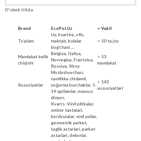
O'zbek tilida
Brend
EcoPol.Uz
= Vakil
Uy, kvartira, ofis,
To'plam
maktab, bolalar
> 50 ta joy
bog'chasi ...
Belgiya, Italiya,
Mamlakat kelib
> 53
Norvegiya, Frantsiya,
chiqishi
mamlakat
Rossiya, Xitoy
Moslashuvchan,
namlikka chidamli,
> 143
Xususiyatlar
yoğurma burchaklar, 1-
xususiyatlari
14 qatlamlar, maxsus
dizayn,
Kvarts -Vinil plitkalar,
ombor taxtalari,
bordyuralar, vinil pollar,
geometrik parket,
taglik astarlari, parket
astarlari, dekorlar,