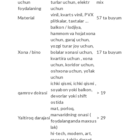
uchun
turlar uchun, elektr
mix
foydalaning
uchun
vinil, kvarts vinil, PVX
Material
57 ta buyum
plitkalar, taxtalar ...
balkon / lodjiya,
hammom va hojatxona
uchun, garaj uchun,
yozgi turar joy uchun,
Xona / bino
bolalar xonasi uchun,
17 ta buyum
kvartira uchun , xona
uchun, koridor uchun,
oshxona uchun, yo'lak
uchun
ichki qismi, ichki qismi ,
soyabon yoki balkon,
qamrov doirasi
> 19
devorlar yoki shift
ostida
mat, porloq,
marvaridning onasi (
Yaltiroq darajasi
> 29
foydalanganda maxsus
lak)
hi-tech, modern, art,
rococo, tabiiy daraxt