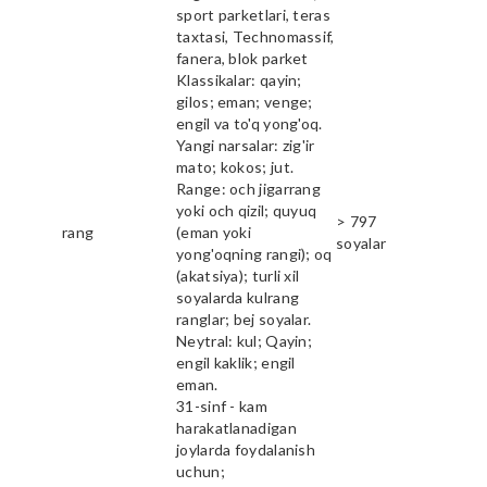
sport parketlari, teras
taxtasi, Technomassif,
fanera, blok parket
Klassikalar: qayin;
gilos; eman; venge;
engil va to'q yong'oq.
Yangi narsalar: zig'ir
mato; kokos; jut.
Range: och jigarrang
yoki och qizil; quyuq
> 797
rang
(eman yoki
soyalar
yong'oqning rangi); oq
(akatsiya); turli xil
soyalarda kulrang
ranglar; bej soyalar.
Neytral: kul; Qayin;
engil kaklik; engil
eman.
31-sinf - kam
harakatlanadigan
joylarda foydalanish
uchun;