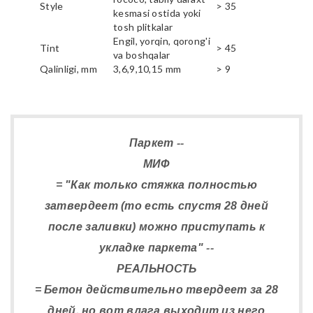
Style
> 35
kesmasi ostida yoki
tosh plitkalar
Engil, yorqin, qorong'i
Tint
> 45
va boshqalar
Qalinligi, mm
3,6,9,10,15 mm
> 9
Паркет --
МИФ
= "Как только стяжка полностью
затвердеет (то есть спустя 28 дней
после заливки) можно приступать к
укладке паркета" --
РЕАЛЬНОСТЬ
= Бетон действительно твердеет за 28
дней, но вот влага выходит из него