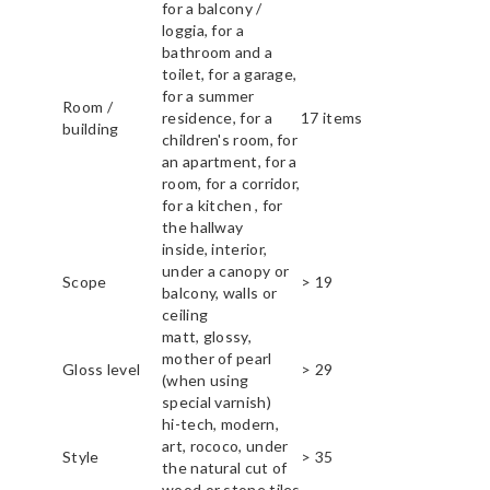
for a balcony /
loggia, for a
bathroom and a
toilet, for a garage,
for a summer
Room /
residence, for a
17 items
building
children's room, for
an apartment, for a
room, for a corridor,
for a kitchen , for
the hallway
inside, interior,
under a canopy or
Scope
> 19
balcony, walls or
ceiling
matt, glossy,
mother of pearl
Gloss level
> 29
(when using
special varnish)
hi-tech, modern,
art, rococo, under
Style
> 35
the natural cut of
wood or stone tiles