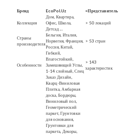
Бренд
EcoPol.Uz
=Представитель
Дом, Квартира,
Коллекция
Офис, Школа,
> 50 локаций
Детсад ...
Бельгия, Италия,
Страны
Норвегия, Франция,
> 53 стран
производителя
Россия, Китай,
Гибкий,
Влагостойкий,
> 143
Особенности
Замешяющий Углы,
характеристик
1-14 слойный, Спец
Заказ Дизайн,
Кварц-Виниловая
Плитка, Амбарная
доска, Бордюры,
Виниловый пол,
Геометрический
паркет, Грунтовки
для основания,
Грунтовки для
паркета, Декоры,