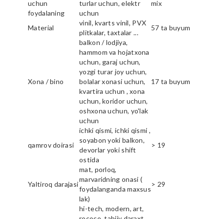
uchun
turlar uchun, elektr
mix
foydalaning
uchun
vinil, kvarts vinil, PVX
Material
57 ta buyum
plitkalar, taxtalar ...
balkon / lodjiya,
hammom va hojatxona
uchun, garaj uchun,
yozgi turar joy uchun,
Xona / bino
bolalar xonasi uchun,
17 ta buyum
kvartira uchun , xona
uchun, koridor uchun,
oshxona uchun, yo'lak
uchun
ichki qismi, ichki qismi ,
soyabon yoki balkon,
qamrov doirasi
> 19
devorlar yoki shift
ostida
mat, porloq,
marvaridning onasi (
Yaltiroq darajasi
> 29
foydalanganda maxsus
lak)
hi-tech, modern, art,
rococo, tabiiy daraxt