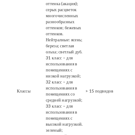
оттенка (акация);
серых расцветок
многочисленных
разнообразных
оттенков; бежевых
оттенков.
Нейтралные: ясень;
береза; светлая
ольха; светлый дуб.
31 класс – для
использования в
помещениях с
низкой нагрузкой;
32 класс – для
использования в
Классы
> 15 подвидов
помещениях со
средней нагрузкой;
33 класс – для
использования в
помещениях с
высокой нагрузкой.
зеленый;