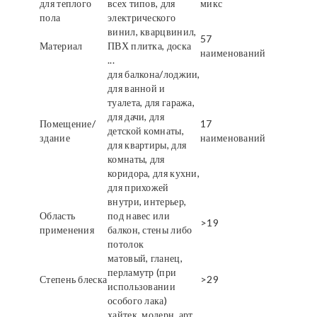
для теплого
всех типов, для
микс
пола
электрического
винил, кварцвинил,
57
Материал
ПВХ плитка, доска
наименований
...
для балкона/лоджии,
для ванной и
туалета, для гаража,
для дачи, для
Помещение/
17
детской комнаты,
здание
наименований
для квартиры, для
комнаты, для
коридора, для кухни,
для прихожей
внутри, интерьер,
Область
под навес или
>19
применения
балкон, стены либо
потолок
матовый, гланец,
перламутр (при
Степень блеска
>29
использовании
особого лака)
хайтек, модерн, арт,