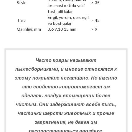
Style
> 35
kesmasi ostida yoki
tosh plitkalar
Engil, yorqin, qorong'i
Tint
> 45
va boshqalar
Qalinligi, mm
3,6,9,10,15 mm
> 9
Часто ковры называют
пылесборниками, и многие относятся к
этому покрытию негативно. Но именно
это свойство ковровпомогает им
сделать воздух впомещении более
чистым. Они задерживают всебе пыль,
частички шерсти животных и прочие
загрязнения, не давая им
распространиться ввоздухе.