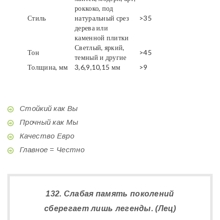
роккоко, под
Стиль
натуральный срез
>35
дерева или
каменной плитки
Светлый, яркий,
Тон
>45
темный и другие
Толщина, мм
3,6,9,10,15 мм
>9
Стойкий как Вы
Прочный как Мы
Качество Евро
Главное = Честно
132. Слабая память поколений
сберегает лишь легенды. (Лец)