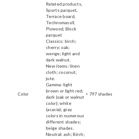
Related products,
Sports parquet,
Terrace board,
Technomassif,
Plywood, Block
parquet
Classics: birch;
cherry; oak;
wenge; light and
dark walnut.
New items: linen
cloth; coconut;
jute.
Gamma: light
brown or light red;
Color
> 797 shades
dark (oak or walnut
color); white
(acacia); gray
colors in numerous
different shades;
beige shades.
Neutral: ash; Birch;