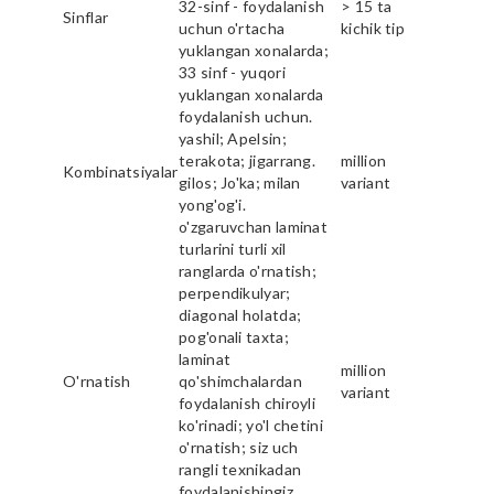
32-sinf - foydalanish
> 15 ta
Sinflar
uchun o'rtacha
kichik tip
yuklangan xonalarda;
33 sinf - yuqori
yuklangan xonalarda
foydalanish uchun.
yashil; Apelsin;
terakota; jigarrang.
million
Kombinatsiyalar
gilos; Jo'ka; milan
variant
yong'og'i.
o'zgaruvchan laminat
turlarini turli xil
ranglarda o'rnatish;
perpendikulyar;
diagonal holatda;
pog'onali taxta;
laminat
million
O'rnatish
qo'shimchalardan
variant
foydalanish chiroyli
ko'rinadi; yo'l chetini
o'rnatish; siz uch
rangli texnikadan
foydalanishingiz