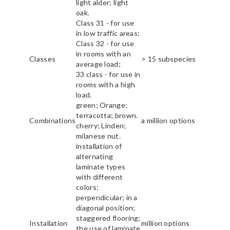
light alder; light
oak.
Class 31 - for use
in low traffic areas;
Class 32 - for use
in rooms with an
Classes
> 15 subspecies
average load;
33 class - for use in
rooms with a high
load.
green; Orange;
terracotta; brown.
Combinations
a million options
cherry; Linden;
milanese nut.
installation of
alternating
laminate types
with different
colors;
perpendicular; in a
diagonal position;
staggered flooring;
Installation
million options
the use of laminate