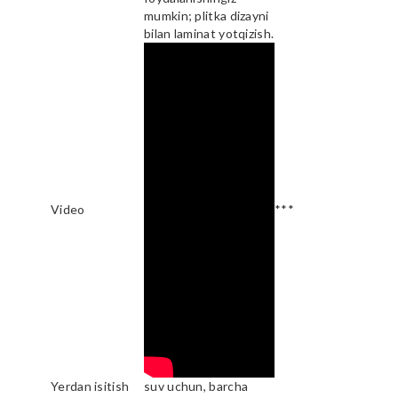
mumkin; plitka dizayni
bilan laminat yotqizish.
Video
***
Yerdan isitish
suv uchun, barcha