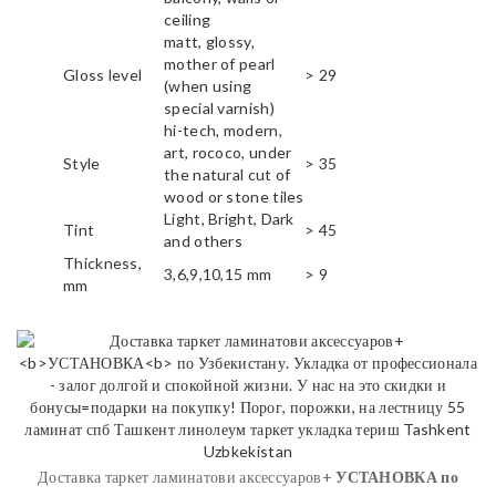
ceiling
matt, glossy,
mother of pearl
Gloss level
> 29
(when using
special varnish)
hi-tech, modern,
art, rococo, under
Style
> 35
the natural cut of
wood or stone tiles
Light, Bright, Dark
Tint
> 45
and others
Thickness,
3,6,9,10,15 mm
> 9
mm
Доставка таркет ламинатови аксессуаров+
УСТАНОВКА
по