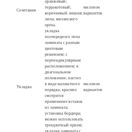
оранжевый;
терракотовый;
миллион
Сочетания
коричневый. вишня;
вариантов
липа; миланского
ореха.
укладка
поочередного типа
ламината с разным
цветовым
решением; с
перпендикулярным
расположением; в
диагональном
положении; настил
в виде шахматного
миллион
Укладка
порядка; красиво
вариантов
смотрится
применение вставок
из ламината;
установка бордюра;
можно использовать
трехцветный прием;
укладки ламината с