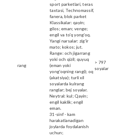
sport parketlari, teras
taxtasi, Technomassif,
fanera, blok parket
Klassikalar: qayin;
gilos; eman; venge;
engil va to'q yong'oq.
Yangi narsalar: zig'ir
mato; kokos; jut.
Range: och jigarrang
yoki och qizil; quyuq
> 797
rang
(eman yoki
soyalar
yong'oqning rangi); oq
(akatsiya); turli xil
soyalarda kulrang
ranglar; bej soyalar.
Neytral: kul; Qayin;
engil kaklik; engil
eman.
31-sinf - kam
harakatlanadigan
joylarda foydalanish
uchun;