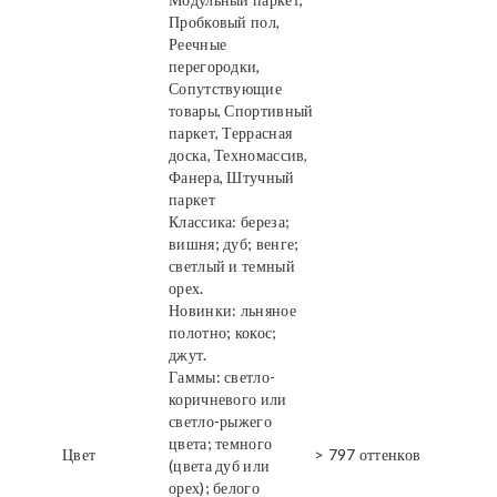
Пробковый пол,
Реечные
перегородки,
Сопутствующие
товары, Спортивный
паркет, Террасная
доска, Техномассив,
Фанера, Штучный
паркет
Классика: береза;
вишня; дуб; венге;
светлый и темный
орех.
Новинки: льняное
полотно; кокос;
джут.
Гаммы: светло-
коричневого или
светло-рыжего
цвета; темного
Цвет
> 797 оттенков
(цвета дуб или
орех); белого