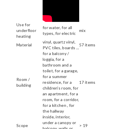
Use for
for water, for all
underfloor
mix
types, for electric
heating
vinyl, quartz vinyl,
Material
57 items
PVC tiles, boards ...
for a balcony /
loggia, for a
bathroom and a
toilet, for a garage,
for a summer
Room /
residence, for a
17 items
building
children's room, for
an apartment, for a
room, for a corridor,
for a kitchen , for
the hallway
inside, interior,
under a canopy or
Scope
> 19
balcony, walls or