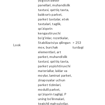
yog'och devor
panellari, muhandislik
taxtasi, qattiq taxta,
balıksırtı parket,
parket taxtalar, etek
taxtalari, taglik,
qo'ziqorin
kengaytiruvchi
bo'g'inlar, rozetkalar,
Stabilizatsiya qilingan
> 253
Look
mox, burchak
turdagi
elementlari, art
parket, muhandislik
taxtasi, qattiq taxta,
parket yopishtiruvchi
materiallar, laklar va
moylar, laminat parket,
zinapoyalar uchun
parket tizimlari,
modulli parket,
qo'ziqorin tagligi, P
uning bo'linmalari,
tegishli mahsulotlar,