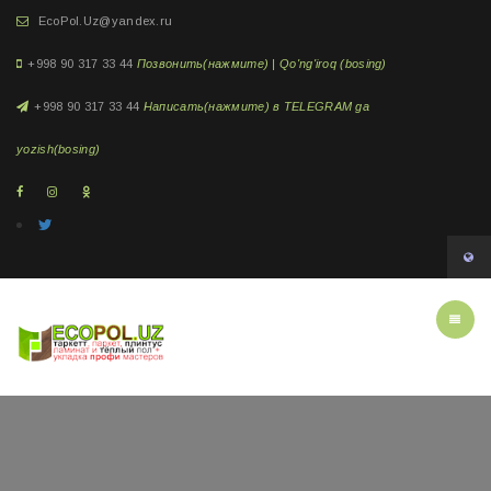
EcoPol.Uz@yandex.ru
+998 90 317 33 44
Позвонить(нажмите) | Qo'ng'iroq (bosing)
+998 90 317 33 44
Написать(нажмите) в TELEGRAM ga
yozish(bosing)