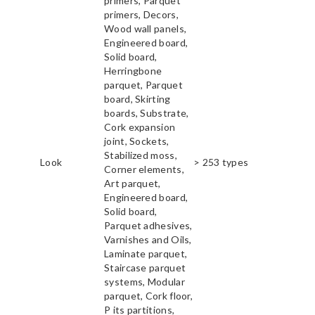
primers, Parquet
primers, Decors,
Wood wall panels,
Engineered board,
Solid board,
Herringbone
parquet, Parquet
board, Skirting
boards, Substrate,
Cork expansion
joint, Sockets,
Stabilized moss,
Look
> 253 types
Corner elements,
Art parquet,
Engineered board,
Solid board,
Parquet adhesives,
Varnishes and Oils,
Laminate parquet,
Staircase parquet
systems, Modular
parquet, Cork floor,
P its partitions,