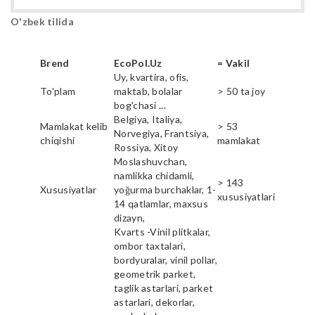
O'zbek tilida
Brend
EcoPol.Uz
= Vakil
Uy, kvartira, ofis,
To'plam
maktab, bolalar
> 50 ta joy
bog'chasi ...
Belgiya, Italiya,
Mamlakat kelib
> 53
Norvegiya, Frantsiya,
chiqishi
mamlakat
Rossiya, Xitoy
Moslashuvchan,
namlikka chidamli,
> 143
Xususiyatlar
yoğurma burchaklar, 1-
xususiyatlari
14 qatlamlar, maxsus
dizayn,
Kvarts -Vinil plitkalar,
ombor taxtalari,
bordyuralar, vinil pollar,
geometrik parket,
taglik astarlari, parket
astarlari, dekorlar,