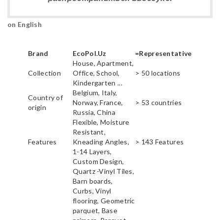
on English
Brand
EcoPol.Uz
=Representative
House, Apartment,
Collection
Office, School,
> 50 locations
Kindergarten ...
Belgium, Italy,
Country of
Norway, France,
> 53 countries
origin
Russia, China
Flexible, Moisture
Resistant,
Features
Kneading Angles,
> 143 Features
1-14 Layers,
Custom Design,
Quartz -Vinyl Tiles,
Barn boards,
Curbs, Vinyl
flooring, Geometric
parquet, Base