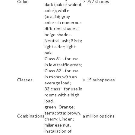
Color
> 797 shades
dark (oak or walnut
color); white
(acacia); gray
colors in numerous
different shades;
beige shades.
Neutral: ash; Birch;
light alder; light
oak.
Class 31 - for use
in low traffic areas;
Class 32 - for use
in rooms with an
Classes
> 15 subspecies
average load;
33 class - for use in
rooms with a high
load.
green; Orange;
terracotta; brown.
Combinations
a million options
cherry; Linden;
milanese nut.
installation of