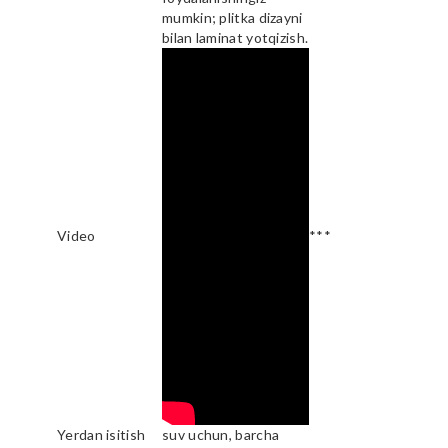
mumkin; plitka dizayni
bilan laminat yotqizish.
Video
***
Yerdan isitish
suv uchun, barcha