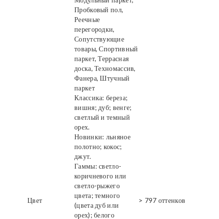
Пробковый пол,
Реечные
перегородки,
Сопутствующие
товары, Спортивный
паркет, Террасная
доска, Техномассив,
Фанера, Штучный
паркет
Классика: береза;
вишня; дуб; венге;
светлый и темный
орех.
Новинки: льняное
полотно; кокос;
джут.
Гаммы: светло-
коричневого или
светло-рыжего
цвета; темного
Цвет
> 797 оттенков
(цвета дуб или
орех); белого