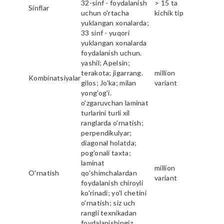
32-sinf - foydalanish
> 15 ta
Sinflar
uchun o'rtacha
kichik tip
yuklangan xonalarda;
33 sinf - yuqori
yuklangan xonalarda
foydalanish uchun.
yashil; Apelsin;
terakota; jigarrang.
million
Kombinatsiyalar
gilos; Jo'ka; milan
variant
yong'og'i.
o'zgaruvchan laminat
turlarini turli xil
ranglarda o'rnatish;
perpendikulyar;
diagonal holatda;
pog'onali taxta;
laminat
million
O'rnatish
qo'shimchalardan
variant
foydalanish chiroyli
ko'rinadi; yo'l chetini
o'rnatish; siz uch
rangli texnikadan
foydalanishingiz