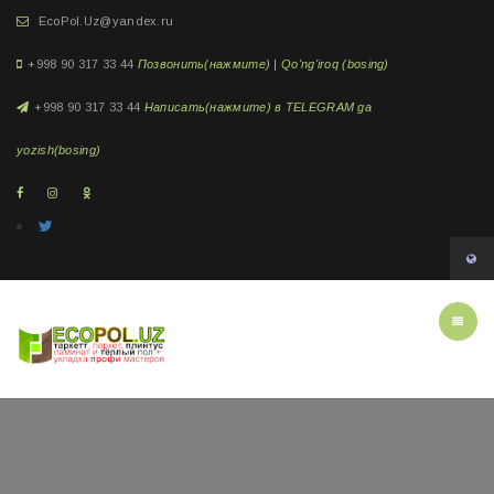
EcoPol.Uz@yandex.ru
+998 90 317 33 44
Позвонить(нажмите) | Qo'ng'iroq (bosing)
+998 90 317 33 44
Написать(нажмите) в TELEGRAM ga
yozish(bosing)