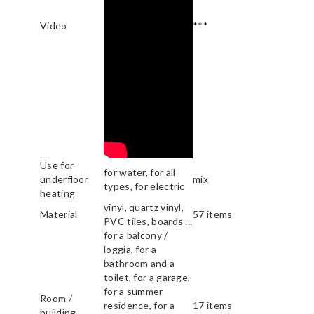
Video
***
Use for
for water, for all
underfloor
mix
types, for electric
heating
vinyl, quartz vinyl,
Material
57 items
PVC tiles, boards ...
for a balcony /
loggia, for a
bathroom and a
toilet, for a garage,
for a summer
Room /
residence, for a
17 items
building