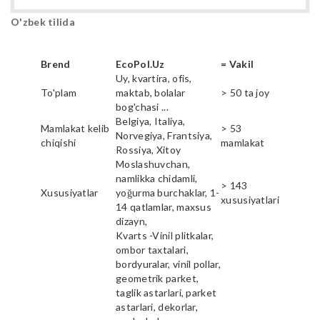
O'zbek tilida
Brend
EcoPol.Uz
= Vakil
Uy, kvartira, ofis,
To'plam
maktab, bolalar
> 50 ta joy
bog'chasi ...
Belgiya, Italiya,
Mamlakat kelib
> 53
Norvegiya, Frantsiya,
chiqishi
mamlakat
Rossiya, Xitoy
Moslashuvchan,
namlikka chidamli,
> 143
Xususiyatlar
yoğurma burchaklar, 1-
xususiyatlari
14 qatlamlar, maxsus
dizayn,
Kvarts -Vinil plitkalar,
ombor taxtalari,
bordyuralar, vinil pollar,
geometrik parket,
taglik astarlari, parket
astarlari, dekorlar,