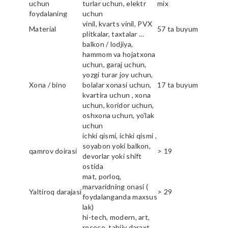
uchun
turlar uchun, elektr
mix
foydalaning
uchun
vinil, kvarts vinil, PVX
Material
57 ta buyum
plitkalar, taxtalar ...
balkon / lodjiya,
hammom va hojatxona
uchun, garaj uchun,
yozgi turar joy uchun,
Xona / bino
bolalar xonasi uchun,
17 ta buyum
kvartira uchun , xona
uchun, koridor uchun,
oshxona uchun, yo'lak
uchun
ichki qismi, ichki qismi ,
soyabon yoki balkon,
qamrov doirasi
> 19
devorlar yoki shift
ostida
mat, porloq,
marvaridning onasi (
Yaltiroq darajasi
> 29
foydalanganda maxsus
lak)
hi-tech, modern, art,
rococo, tabiiy daraxt