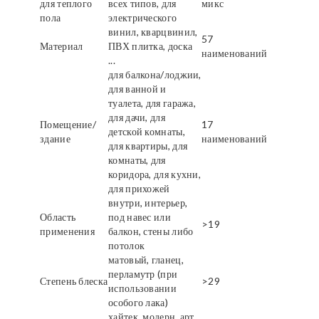
для теплого
всех типов, для
микс
пола
электрического
винил, кварцвинил,
57
Материал
ПВХ плитка, доска
наименований
...
для балкона/лоджии,
для ванной и
туалета, для гаража,
для дачи, для
Помещение/
17
детской комнаты,
здание
наименований
для квартиры, для
комнаты, для
коридора, для кухни,
для прихожей
внутри, интерьер,
Область
под навес или
>19
применения
балкон, стены либо
потолок
матовый, гланец,
перламутр (при
Степень блеска
>29
использовании
особого лака)
хайтек, модерн, арт,