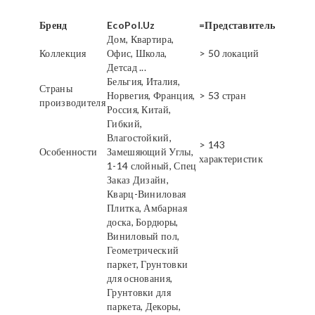
Бренд
EcoPol.Uz
=Представитель
Дом, Квартира,
Коллекция
Офис, Школа,
> 50 локаций
Детсад ...
Бельгия, Италия,
Страны
Норвегия, Франция,
> 53 стран
производителя
Россия, Китай,
Гибкий,
Влагостойкий,
> 143
Особенности
Замешяющий Углы,
характеристик
1-14 слойный, Спец
Заказ Дизайн,
Кварц-Виниловая
Плитка, Амбарная
доска, Бордюры,
Виниловый пол,
Геометрический
паркет, Грунтовки
для основания,
Грунтовки для
паркета, Декоры,