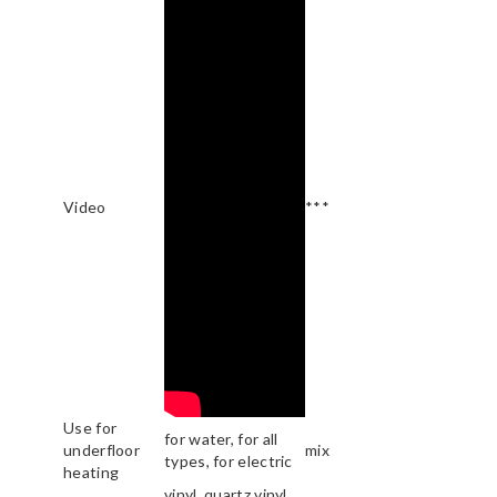
Video
***
Use for
for water, for all
underfloor
mix
types, for electric
heating
vinyl, quartz vinyl,