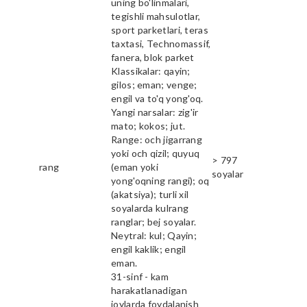
uning bo'linmalari,
tegishli mahsulotlar,
sport parketlari, teras
taxtasi, Technomassif,
fanera, blok parket
Klassikalar: qayin;
gilos; eman; venge;
engil va to'q yong'oq.
Yangi narsalar: zig'ir
mato; kokos; jut.
Range: och jigarrang
yoki och qizil; quyuq
> 797
rang
(eman yoki
soyalar
yong'oqning rangi); oq
(akatsiya); turli xil
soyalarda kulrang
ranglar; bej soyalar.
Neytral: kul; Qayin;
engil kaklik; engil
eman.
31-sinf - kam
harakatlanadigan
joylarda foydalanish