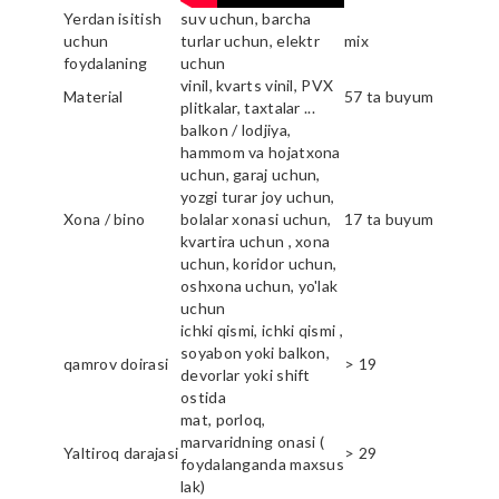
Yerdan isitish
suv uchun, barcha
uchun
turlar uchun, elektr
mix
foydalaning
uchun
vinil, kvarts vinil, PVX
Material
57 ta buyum
plitkalar, taxtalar ...
balkon / lodjiya,
hammom va hojatxona
uchun, garaj uchun,
yozgi turar joy uchun,
Xona / bino
bolalar xonasi uchun,
17 ta buyum
kvartira uchun , xona
uchun, koridor uchun,
oshxona uchun, yo'lak
uchun
ichki qismi, ichki qismi ,
soyabon yoki balkon,
qamrov doirasi
> 19
devorlar yoki shift
ostida
mat, porloq,
marvaridning onasi (
Yaltiroq darajasi
> 29
foydalanganda maxsus
lak)