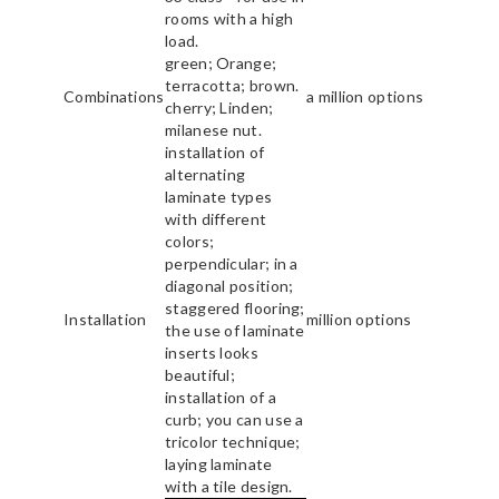
rooms with a high
load.
green; Orange;
terracotta; brown.
Combinations
a million options
cherry; Linden;
milanese nut.
installation of
alternating
laminate types
with different
colors;
perpendicular; in a
diagonal position;
staggered flooring;
Installation
million options
the use of laminate
inserts looks
beautiful;
installation of a
curb; you can use a
tricolor technique;
laying laminate
with a tile design.