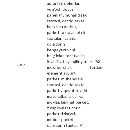
astarlari, dekorlar,
yog'och devor
panellari, muhandislik
taxtasi, qattiq taxta,
balıksırtı parket,
parket taxtalar, etek
taxtalari, taglik,
qo'ziqorin
kengaytiruvchi
bo'g'inlar, rozetkalar,
Stabilizatsiya qilingan
> 253
Look
mox, burchak
turdagi
elementlari, art
parket, muhandislik
taxtasi, qattiq taxta,
parket yopishtiruvchi
materiallar, laklar va
moylar, laminat parket,
zinapoyalar uchun
parket tizimlari,
modulli parket,
qo'ziqorin tagligi, P