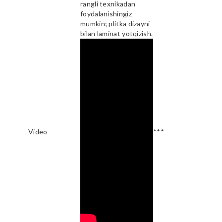
rangli texnikadan
foydalanishingiz
mumkin; plitka dizayni
bilan laminat yotqizish.
Video
***