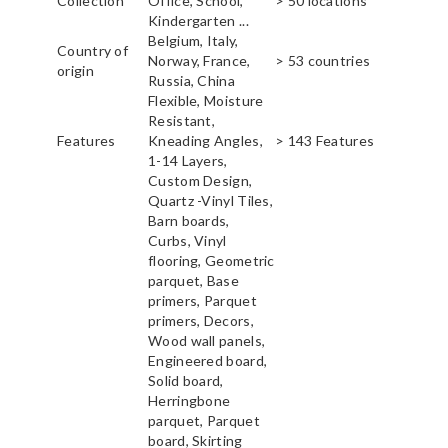
Collection
Office, School,
> 50 locations
Kindergarten ...
Belgium, Italy,
Country of
Norway, France,
> 53 countries
origin
Russia, China
Flexible, Moisture
Resistant,
Features
Kneading Angles,
> 143 Features
1-14 Layers,
Custom Design,
Quartz -Vinyl Tiles,
Barn boards,
Curbs, Vinyl
flooring, Geometric
parquet, Base
primers, Parquet
primers, Decors,
Wood wall panels,
Engineered board,
Solid board,
Herringbone
parquet, Parquet
board, Skirting