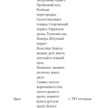
Пробковый пол,
Реечные
перегородки,
Сопутствующие
товары, Спортивный
паркет, Террасная
доска, Техномассив,
Фанера, Штучный
паркет
Классика: береза;
вишня; дуб; венге;
светлый и темный
орех.
Новинки: льняное
полотно; кокос;
джут.
Гаммы: светло-
коричневого или
светло-рыжего
цвета; темного
Цвет
> 797 оттенков
(цвета дуб или
орех); белого