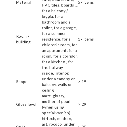
Material
57 items
PVC tiles, boards ...
for a balcony /
loggia, for a
bathroom and a
toilet, for a garage,
for a summer
Room /
residence, for a
17 items
building
children's room, for
an apartment, for a
room, for a corridor,
for a kitchen , for
the hallway
inside, interior,
under a canopy or
Scope
> 19
balcony, walls or
ceiling
matt, glossy,
mother of pearl
Gloss level
> 29
(when using
special varnish)
hi-tech, modern,
art, rococo, under
Style
> 35