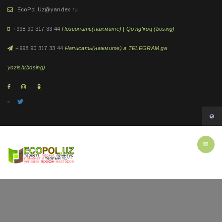
EcoPol.Uz@yandex.ru
+998 90 317 33 44
Позвонить(нажмите) | Qo'ng'iroq (bosing)
+998 90 317 33 44
Написать(нажмите) в TELEGRAM ga
yozish(bosing)