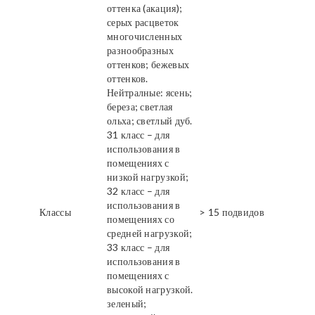
оттенка (акация);
серых расцветок
многочисленных
разнообразных
оттенков; бежевых
оттенков.
Нейтралные: ясень;
береза; светлая
ольха; светлый дуб.
31 класс – для
использования в
помещениях с
низкой нагрузкой;
32 класс – для
использования в
Классы
> 15 подвидов
помещениях со
средней нагрузкой;
33 класс – для
использования в
помещениях с
высокой нагрузкой.
зеленый;