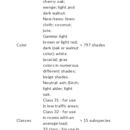
cherry; oak;
wenge; light and
dark walnut.
New items: linen
cloth; coconut;
jute.
Gamma: light
brown or light red;
Color
> 797 shades
dark (oak or walnut
color); white
(acacia); gray
colors in numerous
different shades;
beige shades.
Neutral: ash; Birch;
light alder; light
oak.
Class 31 - for use
in low traffic areas;
Class 32 - for use
in rooms with an
Classes
> 15 subspecies
average load;
33 class - for use in