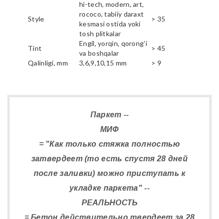
hi-tech, modern, art,
rococo, tabiiy daraxt
Style
> 35
kesmasi ostida yoki
tosh plitkalar
Engil, yorqin, qorong'i
Tint
> 45
va boshqalar
Qalinligi, mm
3,6,9,10,15 mm
> 9
Паркет --
МИФ
= "Как только стяжка полностью
затвердеет (то есть спустя 28 дней
после заливки) можно приступать к
укладке паркета" --
РЕАЛЬНОСТЬ
= Бетон действительно твердеет за 28