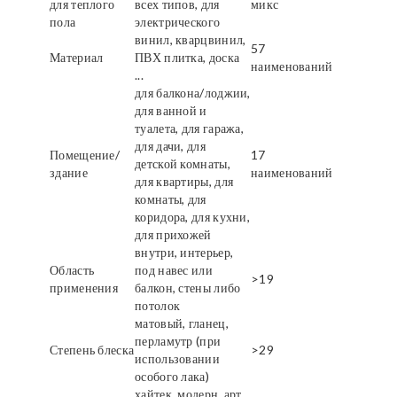
для теплого
всех типов, для
микс
пола
электрического
винил, кварцвинил,
57
Материал
ПВХ плитка, доска
наименований
...
для балкона/лоджии,
для ванной и
туалета, для гаража,
для дачи, для
Помещение/
17
детской комнаты,
здание
наименований
для квартиры, для
комнаты, для
коридора, для кухни,
для прихожей
внутри, интерьер,
Область
под навес или
>19
применения
балкон, стены либо
потолок
матовый, гланец,
перламутр (при
Степень блеска
>29
использовании
особого лака)
хайтек, модерн, арт,