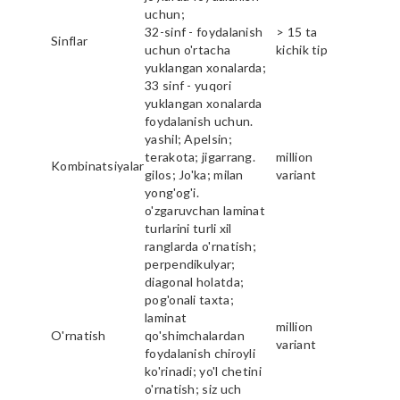
uchun;
32-sinf - foydalanish
> 15 ta
Sinflar
uchun o'rtacha
kichik tip
yuklangan xonalarda;
33 sinf - yuqori
yuklangan xonalarda
foydalanish uchun.
yashil; Apelsin;
terakota; jigarrang.
million
Kombinatsiyalar
gilos; Jo'ka; milan
variant
yong'og'i.
o'zgaruvchan laminat
turlarini turli xil
ranglarda o'rnatish;
perpendikulyar;
diagonal holatda;
pog'onali taxta;
laminat
million
O'rnatish
qo'shimchalardan
variant
foydalanish chiroyli
ko'rinadi; yo'l chetini
o'rnatish; siz uch