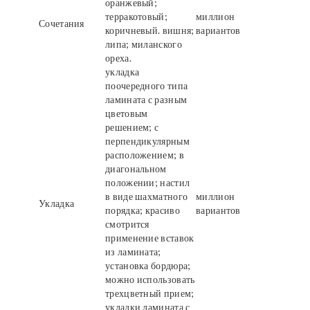
оранжевый;
терракотовый;
миллион
Сочетания
коричневый. вишня;
вариантов
липа; миланского
ореха.
укладка
поочередного типа
ламината с разным
цветовым
решением; с
перпендикулярным
расположением; в
диагональном
положении; настил
в виде шахматного
миллион
Укладка
порядка; красиво
вариантов
смотрится
применение вставок
из ламината;
установка бордюра;
можно использовать
трехцветный прием;
укладки ламината с