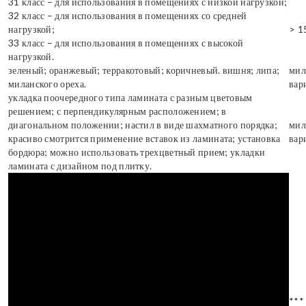
31 класс – для использования в помещениях с низкой нагрузкой;
32 класс – для использования в помещениях со средней
нагрузкой;
> 1
33 класс – для использования в помещениях с высокой
нагрузкой.
зеленый; оранжевый; терракотовый; коричневый. вишня; липа;
мил
миланского ореха.
вар
укладка поочередного типа ламината с разным цветовым
решением; с перпендикулярным расположением; в
диагональном положении; настил в виде шахматного порядка;
мил
красиво смотрится применение вставок из ламината; установка
вар
бордюра; можно использовать трехцветный прием; укладки
ламината с дизайном под плитку.
***