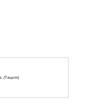
5
. (Тацит)