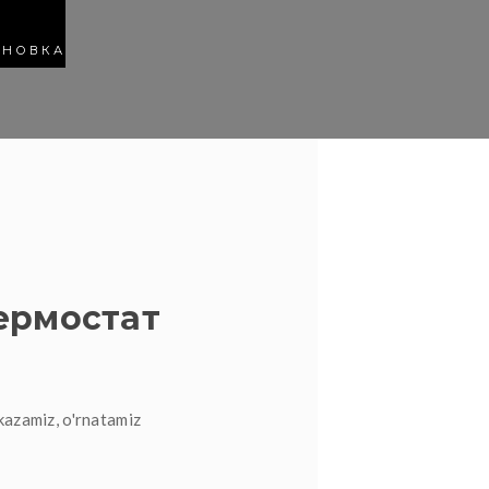
АНОВКА
ермостат
kazamiz, o'rnatamiz