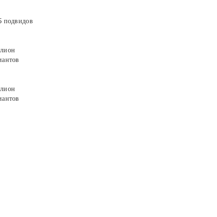
5 подвидов
лион
иантов
лион
иантов