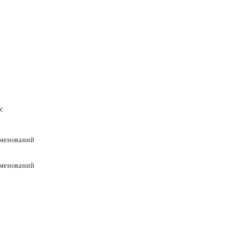
с
менований
менований
9
9
5