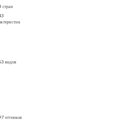
3 стран
43
актеристик
53 видов
97 оттенков