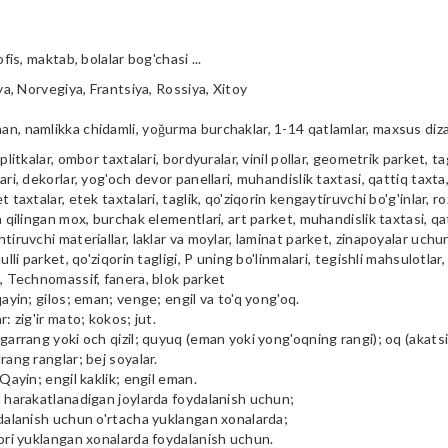
ofis, maktab, bolalar bog'chasi ...
iya, Norvegiya, Frantsiya, Rossiya, Xitoy
n, namlikka chidamli, yoğurma burchaklar, 1-14 qatlamlar, maxsus diz
plitkalar, ombor taxtalari, bordyuralar, vinil pollar, geometrik parket, tag
ari, dekorlar, yog'och devor panellari, muhandislik taxtasi, qattiq taxta, 
t taxtalar, etek taxtalari, taglik, qo'ziqorin kengaytiruvchi bo'g'inlar, ro
a qilingan mox, burchak elementlari, art parket, muhandislik taxtasi, qa
tiruvchi materiallar, laklar va moylar, laminat parket, zinapoyalar uchu
ulli parket, qo'ziqorin tagligi, P uning bo'linmalari, tegishli mahsulotlar,
i, Technomassif, fanera, blok parket
qayin; gilos; eman; venge; engil va to'q yong'oq.
r: zig'ir mato; kokos; jut.
garrang yoki och qizil; quyuq (eman yoki yong'oqning rangi); oq (akatsiya
rang ranglar; bej soyalar.
 Qayin; engil kaklik; engil eman.
m harakatlanadigan joylarda foydalanish uchun;
ydalanish uchun o'rtacha yuklangan xonalarda;
qori yuklangan xonalarda foydalanish uchun.