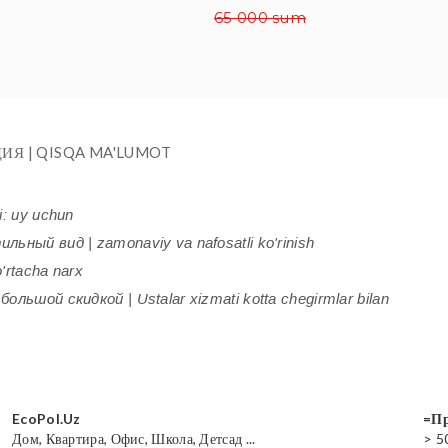
65 000 sum
ИЯ | QISQA MA'LUMOT
i: uy uchun
ьный вид | zamonaviy va nafosatli ko'rinish
'rtacha narx
ольшой скидкой | Ustalar xizmati kotta chegirmlar bilan
EcoPol.Uz
=Пр
Дом, Квартира, Офис, Школа, Детсад ...
> 5