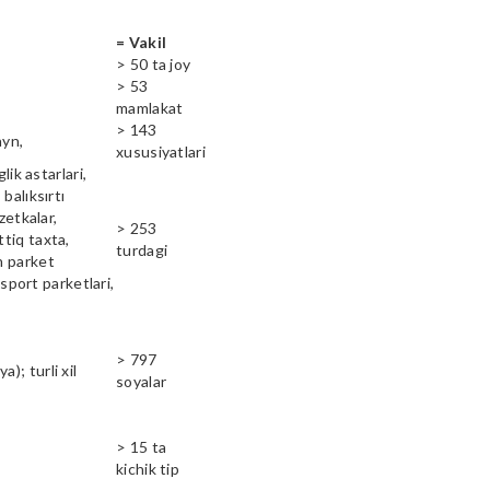
= Vakil
> 50 ta joy
> 53
mamlakat
> 143
ayn,
xususiyatlari
lik astarlari,
balıksırtı
zetkalar,
> 253
ttiq taxta,
turdagi
n parket
 sport parketlari,
> 797
); turli xil
soyalar
> 15 ta
kichik tip