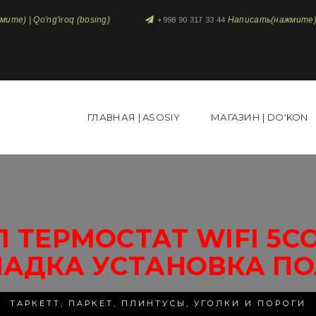
те) | Qo'ng'iroq (bosing)
Написать(нажмите) 
+998 90 317 33 44
ГЛАВНАЯ | ASOSIY
МАГАЗИН | DO'KON
 ТЕРМОСТАТ WIFI 5С
ЛАДКА УСТАНОВКА ПО
ТАРКЕТТ, ПАРКЕТ, ПЛИНТУСЫ, УГОЛКИ И ПОРОГИ