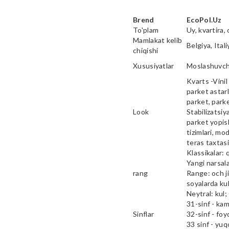
Brend
EcoPol.Uz
To'plam
Uy, kvartira, 
Mamlakat kelib
Belgiya, Ital
chiqishi
Xususiyatlar
Moslashuvcha
Kvarts -Vinil 
parket astarl
parket, parke
Look
Stabilizatsiy
parket yopish
tizimlari, mod
teras taxtas
Klassikalar: 
Yangi narsala
rang
Range: och ji
soyalarda kul
Neytral: kul;
31-sinf - ka
Sinflar
32-sinf - fo
33 sinf - yu