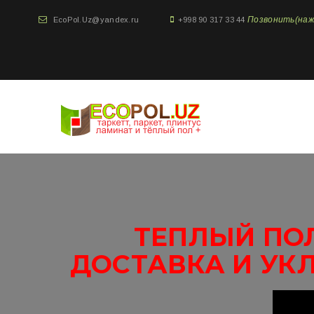
Позвонить(нажми
EcoPol.Uz@yandex.ru
+998 90 317 33 44
ТЕПЛЫЙ ПОЛ
ДОСТАВКА И УК