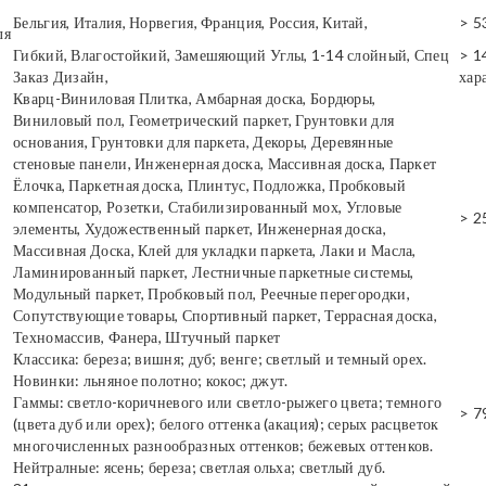
Бельгия, Италия, Норвегия, Франция, Россия, Китай,
> 5
ля
Гибкий, Влагостойкий, Замешяющий Углы, 1-14 слойный, Спец
> 1
Заказ Дизайн,
хар
Кварц-Виниловая Плитка, Амбарная доска, Бордюры,
Виниловый пол, Геометрический паркет, Грунтовки для
основания, Грунтовки для паркета, Декоры, Деревянные
стеновые панели, Инженерная доска, Массивная доска, Паркет
Ёлочка, Паркетная доска, Плинтус, Подложка, Пробковый
компенсатор, Розетки, Стабилизированный мох, Угловые
> 2
элементы, Художественный паркет, Инженерная доска,
Массивная Доска, Клей для укладки паркета, Лаки и Масла,
Ламинированный паркет, Лестничные паркетные системы,
Модульный паркет, Пробковый пол, Реечные перегородки,
Сопутствующие товары, Спортивный паркет, Террасная доска,
Техномассив, Фанера, Штучный паркет
Классика: береза; вишня; дуб; венге; светлый и темный орех.
Новинки: льняное полотно; кокос; джут.
Гаммы: светло-коричневого или светло-рыжего цвета; темного
> 7
(цвета дуб или орех); белого оттенка (акация); серых расцветок
многочисленных разнообразных оттенков; бежевых оттенков.
Нейтралные: ясень; береза; светлая ольха; светлый дуб.