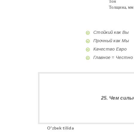
Тон
Толщина, мм
Стойкий как Вы
Прочный как Мы
Качество Евро
Главное = Честно
25. Чем силь
O'zbek tilida