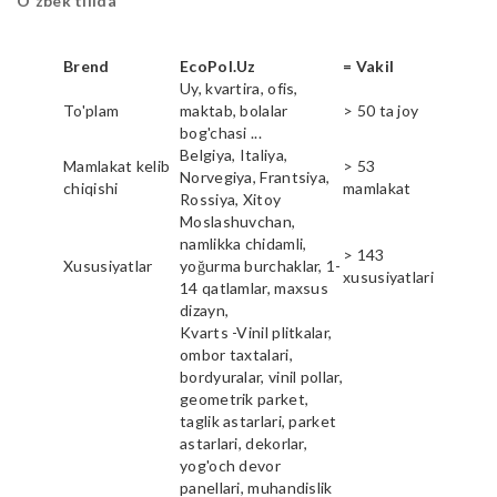
O'zbek tilida
Brend
EcoPol.Uz
= Vakil
Uy, kvartira, ofis,
To'plam
maktab, bolalar
> 50 ta joy
bog'chasi ...
Belgiya, Italiya,
Mamlakat kelib
> 53
Norvegiya, Frantsiya,
chiqishi
mamlakat
Rossiya, Xitoy
Moslashuvchan,
namlikka chidamli,
> 143
Xususiyatlar
yoğurma burchaklar, 1-
xususiyatlari
14 qatlamlar, maxsus
dizayn,
Kvarts -Vinil plitkalar,
ombor taxtalari,
bordyuralar, vinil pollar,
geometrik parket,
taglik astarlari, parket
astarlari, dekorlar,
yog'och devor
panellari, muhandislik