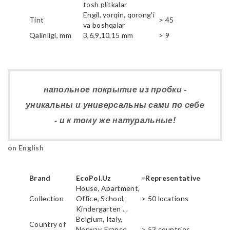
tosh plitkalar
Engil, yorqin, qorong'i
Tint
> 45
va boshqalar
Qalinligi, mm
3,6,9,10,15 mm
> 9
напольное покрытие из пробки -
уникальны и универсальны сами по себе
- и к тому же натуральные!
on English
Brand
EcoPol.Uz
=Representative
House, Apartment,
Collection
Office, School,
> 50 locations
Kindergarten ...
Belgium, Italy,
Country of
Norway, France,
> 53 countries