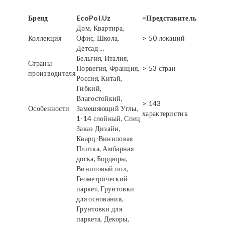
Бренд
EcoPol.Uz
=Представитель
Дом, Квартира,
Коллекция
Офис, Школа,
> 50 локаций
Детсад ...
Бельгия, Италия,
Страны
Норвегия, Франция,
> 53 стран
производителя
Россия, Китай,
Гибкий,
Влагостойкий,
> 143
Особенности
Замешяющий Углы,
характеристик
1-14 слойный, Спец
Заказ Дизайн,
Кварц-Виниловая
Плитка, Амбарная
доска, Бордюры,
Виниловый пол,
Геометрический
паркет, Грунтовки
для основания,
Грунтовки для
паркета, Декоры,