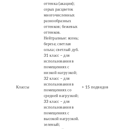
оттенка (акация);
серых расцветок
многочисленных
разнообразных
оттенков; бежевых
оттенков.
Нейтралные: ясень;
береза; светлая
ольха; светлый дуб.
31 класс – для
использования в
помещениях с
низкой нагрузкой;
32 класс – для
использования в
Классы
> 15 подвидов
помещениях со
средней нагрузкой;
33 класс – для
использования в
помещениях с
высокой нагрузкой.
зеленый;