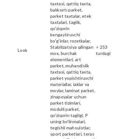
taxtasi, qattiq taxta,
balıksırtı parket,
parket taxtalar, etek
taxtalari, taglik,
qo'ziqorin
kengaytiruvchi
bo'g'inlar, rozetkalar,
Stabilizatsiya qilingan
> 253
Look
mox, burchak
turdagi
elementlari, art
parket, muhandislik
taxtasi, qattiq taxta,
parket yopishtiruvchi
materiallar, laklar va
moylar, laminat parket,
zinapoyalar uchun
parket tizimlari,
modulli parket,
qo'ziqorin tagligi, P
uning bo'linmalari,
tegishli mahsulotlar,
sport parketlari, teras