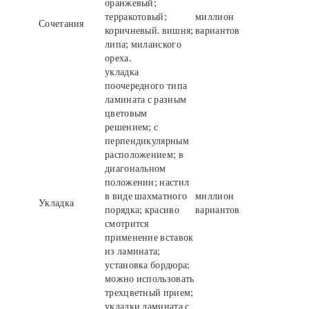
оранжевый;
терракотовый;
миллион
Сочетания
коричневый. вишня;
вариантов
липа; миланского
ореха.
укладка
поочередного типа
ламината с разным
цветовым
решением; с
перпендикулярным
расположением; в
диагональном
положении; настил
в виде шахматного
миллион
Укладка
порядка; красиво
вариантов
смотрится
применение вставок
из ламината;
установка бордюра;
можно использовать
трехцветный прием;
укладки ламината с