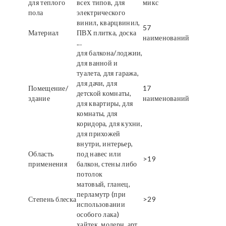
для теплого
всех типов, для
микс
пола
электрического
винил, кварцвинил,
57
Материал
ПВХ плитка, доска
наименований
...
для балкона/лоджии,
для ванной и
туалета, для гаража,
для дачи, для
Помещение/
17
детской комнаты,
здание
наименований
для квартиры, для
комнаты, для
коридора, для кухни,
для прихожей
внутри, интерьер,
Область
под навес или
>19
применения
балкон, стены либо
потолок
матовый, гланец,
перламутр (при
Степень блеска
>29
использовании
особого лака)
хайтек, модерн, арт,