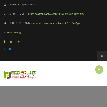
EcoPol.Uz@yandex.ru
+998 90 317 33 44
Позвонить(нажмите) | Qo'ng'iroq (bosing)
+998 90 317 33 44
Написать(нажмите) в TELEGRAM ga
yozish(bosing)