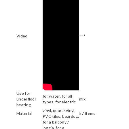
Video
***
Use for
for water, for all
underfloor
mix
types, for electric
heating
vinyl, quartz vinyl,
Material
57 items
PVC tiles, boards ...
for a balcony /
loggia, for a