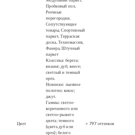
Пробковый пол,
Реечные
перегородки,
Сопутствующие
товары, Спортивный
паркет, Террасная
доска, Техномассив,
Фанера, Штучный
паркет
Классика: береза;
вишня; дуб; венге;
светлый и темный
орех.
Новинки: льняное
полотно; кокос;
джут.
Гаммы: светло-
коричневого или
светло-рыжего
цвета; темного
Цвет
> 797 оттенков
(цвета дуб или
орех); белого