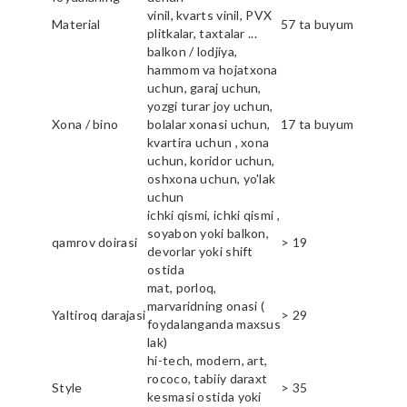
vinil, kvarts vinil, PVX
Material
57 ta buyum
plitkalar, taxtalar ...
balkon / lodjiya,
hammom va hojatxona
uchun, garaj uchun,
yozgi turar joy uchun,
Xona / bino
bolalar xonasi uchun,
17 ta buyum
kvartira uchun , xona
uchun, koridor uchun,
oshxona uchun, yo'lak
uchun
ichki qismi, ichki qismi ,
soyabon yoki balkon,
qamrov doirasi
> 19
devorlar yoki shift
ostida
mat, porloq,
marvaridning onasi (
Yaltiroq darajasi
> 29
foydalanganda maxsus
lak)
hi-tech, modern, art,
rococo, tabiiy daraxt
Style
> 35
kesmasi ostida yoki