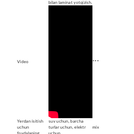
bilan laminat yotqizish.
Video
***
Yerdan isitish
suv uchun, barcha
uchun
turlar uchun, elektr
mix
foydalaning
uchun