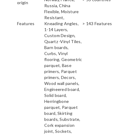
origin
Russia, China
Flexible, Moisture
Resistant,
Features
Kneading Angles,
> 143 Features
1-14 Layers,
Custom Design,
Quartz -Vinyl Tiles,
Barn boards,
Curbs, Vinyl
flooring, Geometric
parquet, Base
primers, Parquet
primers, Decors,
Wood wall panels,
Engineered board,
Solid board,
Herringbone
parquet, Parquet
board, Skirting
boards, Substrate,
Cork expansion
joint, Sockets,