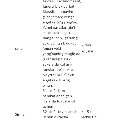
taxtasi, Technomassif,
fanera, blok parket
Klassikalar: qayin;
gilos; eman; venge;
engil va to'q yong'oq.
Yangi narsalar: zig'ir
mato; kokos; jut.
Range: och jigarrang
yoki och qizil; quyuq
> 797
rang
(eman yoki
soyalar
yong'oqning rangi); oq
(akatsiya); turli xil
soyalarda kulrang
ranglar; bej soyalar.
Neytral: kul; Qayin;
engil kaklik; engil
eman.
31-sinf - kam
harakatlanadigan
joylarda foydalanish
uchun;
32-sinf - foydalanish
> 15 ta
Sinflar
uchun o'rtacha
kichik tip