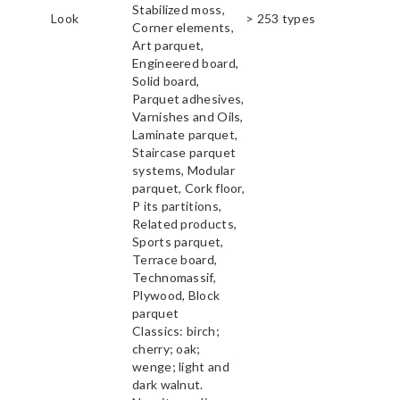
Stabilized moss,
Look
> 253 types
Corner elements,
Art parquet,
Engineered board,
Solid board,
Parquet adhesives,
Varnishes and Oils,
Laminate parquet,
Staircase parquet
systems, Modular
parquet, Cork floor,
P its partitions,
Related products,
Sports parquet,
Terrace board,
Technomassif,
Plywood, Block
parquet
Classics: birch;
cherry; oak;
wenge; light and
dark walnut.