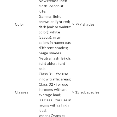
New items: linen
cloth; coconut;
jute.
Gamma: light
brown or light red;
Color
> 797 shades
dark (oak or walnut
color); white
(acacia); gray
colors in numerous
different shades;
beige shades.
Neutral: ash; Birch;
light alder; light
oak.
Class 31 - for use
in low traffic areas;
Class 32 - for use
in rooms with an
Classes
> 15 subspecies
average load;
33 class - for use in
rooms with a high
load.
green; Orange;