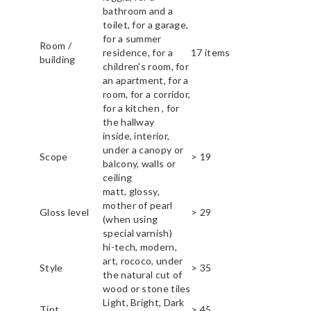
bathroom and a
toilet, for a garage,
for a summer
Room /
residence, for a
17 items
building
children's room, for
an apartment, for a
room, for a corridor,
for a kitchen , for
the hallway
inside, interior,
under a canopy or
Scope
> 19
balcony, walls or
ceiling
matt, glossy,
mother of pearl
Gloss level
> 29
(when using
special varnish)
hi-tech, modern,
art, rococo, under
Style
> 35
the natural cut of
wood or stone tiles
Light, Bright, Dark
Tint
> 45