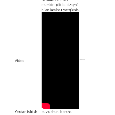
mumkin; plitka dizayni
bilan laminat yotqizish.
Video
***
Yerdan isitish
suv uchun, barcha