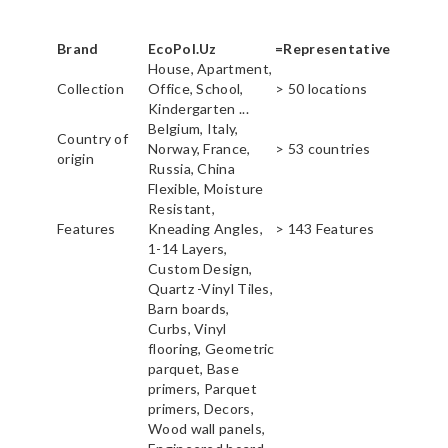
Brand
EcoPol.Uz
=Representative
House, Apartment,
Collection
Office, School,
> 50 locations
Kindergarten ...
Belgium, Italy,
Country of
Norway, France,
> 53 countries
origin
Russia, China
Flexible, Moisture
Resistant,
Features
Kneading Angles,
> 143 Features
1-14 Layers,
Custom Design,
Quartz -Vinyl Tiles,
Barn boards,
Curbs, Vinyl
flooring, Geometric
parquet, Base
primers, Parquet
primers, Decors,
Wood wall panels,