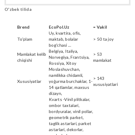
O'zbek tilida
Brend
EcoPol.Uz
= Vakil
Uy, kvartira, ofis,
To'plam
maktab, bolalar
> 50 ta joy
bog'chasi ...
Belgiya, Italiya,
Mamlakat kelib
> 53
Norvegiya, Frantsiya,
chiqishi
mamlakat
Rossiya, Xitoy
Moslashuvchan,
namlikka chidamli,
> 143
Xususiyatlar
yoğurma burchaklar, 1-
xususiyatlari
14 qatlamlar, maxsus
dizayn,
Kvarts -Vinil plitkalar,
ombor taxtalari,
bordyuralar, vinil pollar,
geometrik parket,
taglik astarlari, parket
astarlari, dekorlar,