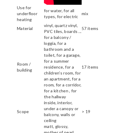
Use for
for water, for all
underfloor
mix
types, for electric
heating
vinyl, quartz vinyl,
Material
57 items
PVC tiles, boards ...
for a balcony /
loggia, for a
bathroom and a
toilet, for a garage,
for a summer
Room /
residence, for a
17 items
building
children's room, for
an apartment, for a
room, for a corridor,
for a kitchen , for
the hallway
inside, interior,
under a canopy or
Scope
> 19
balcony, walls or
ceiling
matt, glossy,
mother of pearl