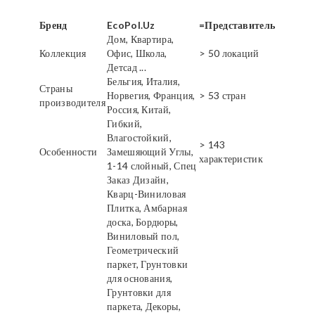
Бренд
EcoPol.Uz
=Представитель
Дом, Квартира,
Коллекция
Офис, Школа,
> 50 локаций
Детсад ...
Бельгия, Италия,
Страны
Норвегия, Франция,
> 53 стран
производителя
Россия, Китай,
Гибкий,
Влагостойкий,
> 143
Особенности
Замешяющий Углы,
характеристик
1-14 слойный, Спец
Заказ Дизайн,
Кварц-Виниловая
Плитка, Амбарная
доска, Бордюры,
Виниловый пол,
Геометрический
паркет, Грунтовки
для основания,
Грунтовки для
паркета, Декоры,