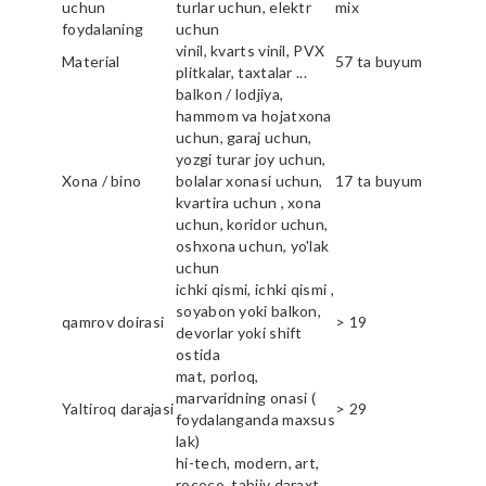
uchun
turlar uchun, elektr
mix
foydalaning
uchun
vinil, kvarts vinil, PVX
Material
57 ta buyum
plitkalar, taxtalar ...
balkon / lodjiya,
hammom va hojatxona
uchun, garaj uchun,
yozgi turar joy uchun,
Xona / bino
bolalar xonasi uchun,
17 ta buyum
kvartira uchun , xona
uchun, koridor uchun,
oshxona uchun, yo'lak
uchun
ichki qismi, ichki qismi ,
soyabon yoki balkon,
qamrov doirasi
> 19
devorlar yoki shift
ostida
mat, porloq,
marvaridning onasi (
Yaltiroq darajasi
> 29
foydalanganda maxsus
lak)
hi-tech, modern, art,
rococo, tabiiy daraxt