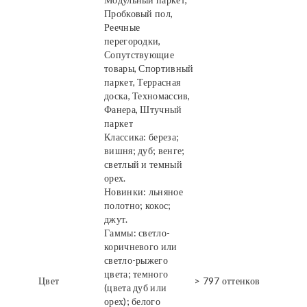
Пробковый пол,
Реечные
перегородки,
Сопутствующие
товары, Спортивный
паркет, Террасная
доска, Техномассив,
Фанера, Штучный
паркет
Классика: береза;
вишня; дуб; венге;
светлый и темный
орех.
Новинки: льняное
полотно; кокос;
джут.
Гаммы: светло-
коричневого или
светло-рыжего
цвета; темного
Цвет
> 797 оттенков
(цвета дуб или
орех); белого