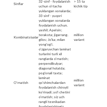
32-sinf - foydalanish
> 15 ta
Sinflar
uchun o'rtacha
kichik tip
yuklangan xonalarda;
33 sinf - yuqori
yuklangan xonalarda
foydalanish uchun.
yashil; Apelsin;
terakota; jigarrang.
million
Kombinatsiyalar
gilos; Jo'ka; milan
variant
yong'og'i.
o'zgaruvchan laminat
turlarini turli xil
ranglarda o'rnatish;
perpendikulyar;
diagonal holatda;
pog'onali taxta;
laminat
million
O'rnatish
qo'shimchalardan
variant
foydalanish chiroyli
ko'rinadi; yo'l chetini
o'rnatish; siz uch
rangli texnikadan
foydalanishingiz