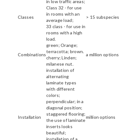
in low traffic areas;
Class 32 - for use
in rooms with an
Classes
> 15 subspecies
average load;
33 class - for use in
rooms with a high
load.
green; Orange;
terracotta; brown.
Combinations
a million options
cherry; Linden;
milanese nut.
installation of
alternating
laminate types
with different
colors;
perpendicular; in a
diagonal position;
staggered flooring;
Installation
million options
the use of laminate
inserts looks
beautiful;
installation of a