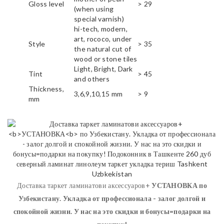
Gloss level
> 29
(when using
special varnish)
hi-tech, modern,
art, rococo, under
Style
> 35
the natural cut of
wood or stone tiles
Light, Bright, Dark
Tint
> 45
and others
Thickness,
3,6,9,10,15 mm
> 9
mm
Доставка таркет ламинатови аксессуаров+
УСТАНОВКА
по
Узбекистану. Укладка от профессионала - залог долгой и
спокойной жизни. У нас на это скидки и бонусы=подарки на