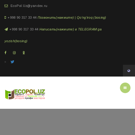
EcoPol.Uz@yandex.ru
+998 90 317 33 44
Позвонить(нажмите) | Qo'ng'iroq (bosing)
+998 90 317 33 44
Написать(нажмите) в TELEGRAM ga
yozish(bosing)