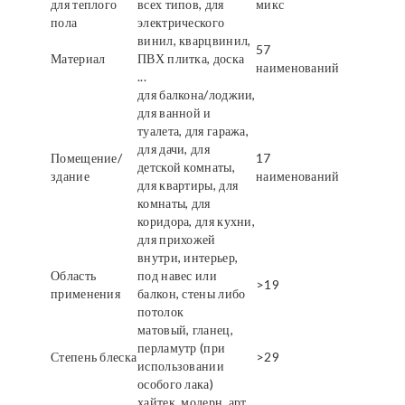
для теплого
всех типов, для
микс
пола
электрического
винил, кварцвинил,
57
Материал
ПВХ плитка, доска
наименований
...
для балкона/лоджии,
для ванной и
туалета, для гаража,
для дачи, для
Помещение/
17
детской комнаты,
здание
наименований
для квартиры, для
комнаты, для
коридора, для кухни,
для прихожей
внутри, интерьер,
Область
под навес или
>19
применения
балкон, стены либо
потолок
матовый, гланец,
перламутр (при
Степень блеска
>29
использовании
особого лака)
хайтек, модерн, арт,