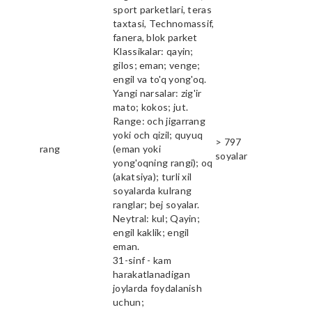
sport parketlari, teras
taxtasi, Technomassif,
fanera, blok parket
Klassikalar: qayin;
gilos; eman; venge;
engil va to'q yong'oq.
Yangi narsalar: zig'ir
mato; kokos; jut.
Range: och jigarrang
yoki och qizil; quyuq
> 797
rang
(eman yoki
soyalar
yong'oqning rangi); oq
(akatsiya); turli xil
soyalarda kulrang
ranglar; bej soyalar.
Neytral: kul; Qayin;
engil kaklik; engil
eman.
31-sinf - kam
harakatlanadigan
joylarda foydalanish
uchun;