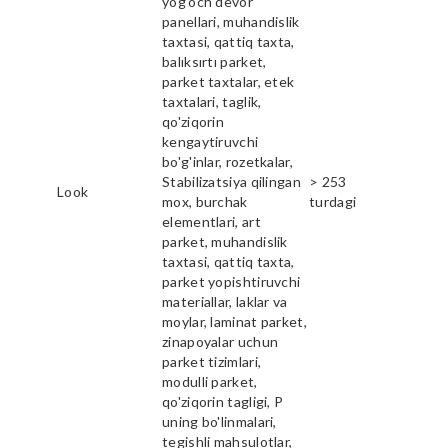
yog'och devor
panellari, muhandislik
taxtasi, qattiq taxta,
balıksırtı parket,
parket taxtalar, etek
taxtalari, taglik,
qo'ziqorin
kengaytiruvchi
bo'g'inlar, rozetkalar,
Stabilizatsiya qilingan
> 253
Look
mox, burchak
turdagi
elementlari, art
parket, muhandislik
taxtasi, qattiq taxta,
parket yopishtiruvchi
materiallar, laklar va
moylar, laminat parket,
zinapoyalar uchun
parket tizimlari,
modulli parket,
qo'ziqorin tagligi, P
uning bo'linmalari,
tegishli mahsulotlar,