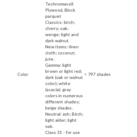
Technomassif,
Plywood, Block
parquet
Classics: birch;
cherry; oak;
wenge; light and
dark walnut.
New items: linen
cloth; coconut;
jute.
Gamma: light
brown or light red;
Color
> 797 shades
dark (oak or walnut
color); white
(acacia); gray
colors in numerous
different shades;
beige shades.
Neutral: ash; Birch;
light alder; light
oak.
Class 31 - for use