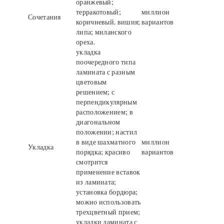
оранжевый;
терракотовый;
миллион
Сочетания
коричневый. вишня;
вариантов
липа; миланского
ореха.
укладка
поочередного типа
ламината с разным
цветовым
решением; с
перпендикулярным
расположением; в
диагональном
положении; настил
в виде шахматного
миллион
Укладка
порядка; красиво
вариантов
смотрится
применение вставок
из ламината;
установка бордюра;
можно использовать
трехцветный прием;
укладки ламината с