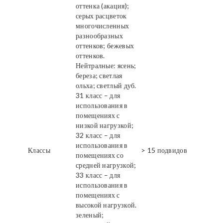
оттенка (акация);
серых расцветок
многочисленных
разнообразных
оттенков; бежевых
оттенков.
Нейтралные: ясень;
береза; светлая
ольха; светлый дуб.
31 класс – для
использования в
помещениях с
низкой нагрузкой;
32 класс – для
использования в
Классы
> 15 подвидов
помещениях со
средней нагрузкой;
33 класс – для
использования в
помещениях с
высокой нагрузкой.
зеленый;