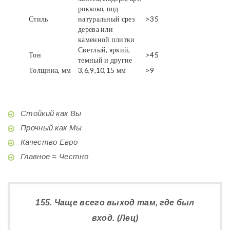
роккоко, под
Стиль
натуральный срез
>35
дерева или
каменной плитки
Светлый, яркий,
Тон
>45
темный и другие
Толщина, мм
3,6,9,10,15 мм
>9
Стойкий как Вы
Прочный как Мы
Качество Евро
Главное = Честно
155. Чаще всего выход там, где был
вход. (Лец)