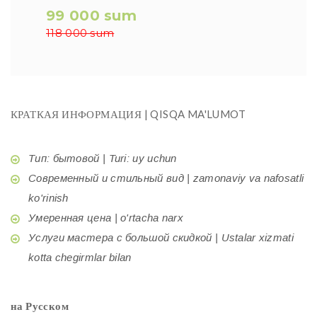
99 000 sum
118 000 sum
КРАТКАЯ ИНФОРМАЦИЯ | QISQA MA'LUMOT
Тип: бытовой | Turi: uy uchun
Современный и стильный вид | zamonaviy va nafosatli
ko'rinish
Умеренная цена | o'rtacha narx
Услуги мастера с большой скидкой | Ustalar xizmati
kotta chegirmlar bilan
на Русском