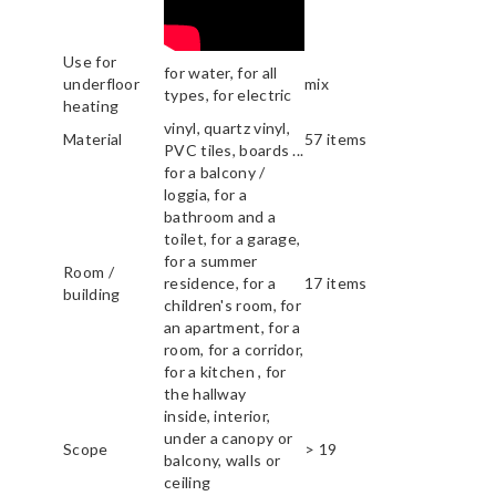
Use for
for water, for all
underfloor
mix
types, for electric
heating
vinyl, quartz vinyl,
Material
57 items
PVC tiles, boards ...
for a balcony /
loggia, for a
bathroom and a
toilet, for a garage,
for a summer
Room /
residence, for a
17 items
building
children's room, for
an apartment, for a
room, for a corridor,
for a kitchen , for
the hallway
inside, interior,
under a canopy or
Scope
> 19
balcony, walls or
ceiling