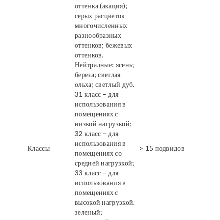
оттенка (акация);
серых расцветок
многочисленных
разнообразных
оттенков; бежевых
оттенков.
Нейтралные: ясень;
береза; светлая
ольха; светлый дуб.
31 класс – для
использования в
помещениях с
низкой нагрузкой;
32 класс – для
использования в
Классы
> 15 подвидов
помещениях со
средней нагрузкой;
33 класс – для
использования в
помещениях с
высокой нагрузкой.
зеленый;