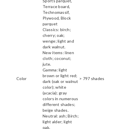
Sports parquet,
Terrace board,
Technomassif,
Plywood, Block
parquet
Classics: birch;
cherry; oak;
wenge; light and
dark walnut.
New items: linen
cloth; coconut;
jute.
Gamma: light
brown or light red;
Color
> 797 shades
dark (oak or walnut
color); white
(acacia); gray
colors in numerous
different shades;
beige shades.
Neutral: ash; Birch;
light alder; light
oak.