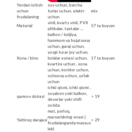
Yerdan isitish
suv uchun, barcha
uchun
turlar uchun, elektr
mix
foydalaning
uchun
vinil, kvarts vinil, PVX
Material
57 ta buyum
plitkalar, taxtalar ...
balkon / lodjiya,
hammom va hojatxona
uchun, garaj uchun,
yozgi turar joy uchun,
Xona / bino
bolalar xonasi uchun,
17 ta buyum
kvartira uchun , xona
uchun, koridor uchun,
oshxona uchun, yo'lak
uchun
ichki qismi, ichki qismi ,
soyabon yoki balkon,
qamrov doirasi
> 19
devorlar yoki shift
ostida
mat, porloq,
marvaridning onasi (
Yaltiroq darajasi
> 29
foydalanganda maxsus
lak)