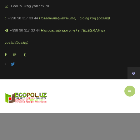
EcoPol.Uz@yandex.ru
+998 90 317 33 44
Позвонить(нажмите) | Qo'ng'iroq (bosing)
+998 90 317 33 44
Написать(нажмите) в TELEGRAM ga
yozish(bosing)