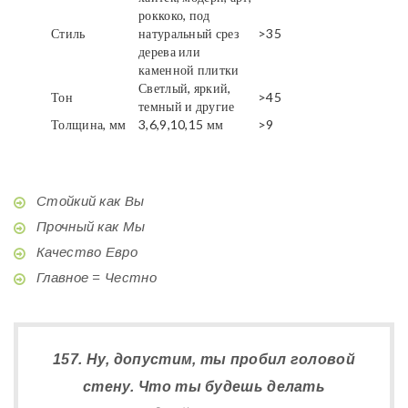
роккоко, под
Стиль
натуральный срез
>35
дерева или
каменной плитки
Светлый, яркий,
Тон
>45
темный и другие
Толщина, мм
3,6,9,10,15 мм
>9
Стойкий как Вы
Прочный как Мы
Качество Евро
Главное = Честно
157. Ну, допустим, ты пробил головой
стену. Что ты будешь делать