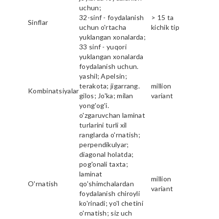
uchun;
32-sinf - foydalanish
> 15 ta
Sinflar
uchun o'rtacha
kichik tip
yuklangan xonalarda;
33 sinf - yuqori
yuklangan xonalarda
foydalanish uchun.
yashil; Apelsin;
terakota; jigarrang.
million
Kombinatsiyalar
gilos; Jo'ka; milan
variant
yong'og'i.
o'zgaruvchan laminat
turlarini turli xil
ranglarda o'rnatish;
perpendikulyar;
diagonal holatda;
pog'onali taxta;
laminat
million
O'rnatish
qo'shimchalardan
variant
foydalanish chiroyli
ko'rinadi; yo'l chetini
o'rnatish; siz uch