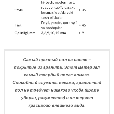
hi-tech, modern, art,
rococo, tabiiy daraxt
Style
> 35
kesmasi ostida yoki
tosh plitkalar
Engil, yorqin, qorong'i
Tint
> 45
va boshqalar
Qalinligi, mm
3,6,9,10,15 mm
> 9
Самый прочный пол на свете –
покрытие из гранита. Этот материал
самый твердый после алмаза.
Способный служить веками, гранитный
пол не требует никакого ухода (кроме
уборки, разумеется) и не теряет
красивого внешнего вида.