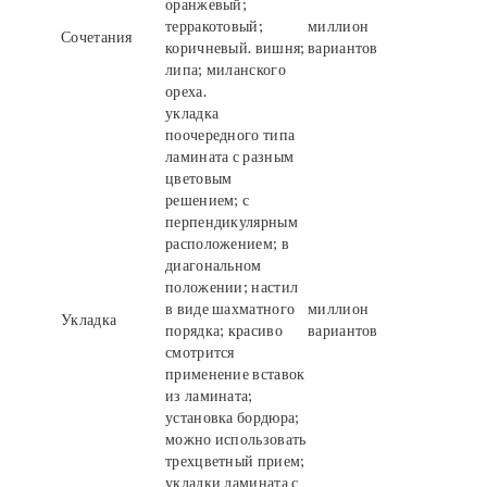
оранжевый;
терракотовый;
миллион
Сочетания
коричневый. вишня;
вариантов
липа; миланского
ореха.
укладка
поочередного типа
ламината с разным
цветовым
решением; с
перпендикулярным
расположением; в
диагональном
положении; настил
в виде шахматного
миллион
Укладка
порядка; красиво
вариантов
смотрится
применение вставок
из ламината;
установка бордюра;
можно использовать
трехцветный прием;
укладки ламината с