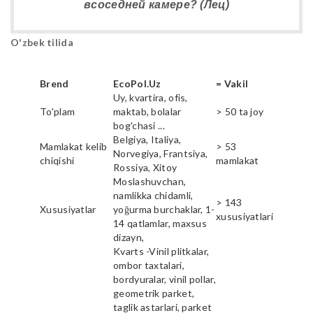
всоседней камере? (Лец)
O'zbek tilida
Brend
EcoPol.Uz
= Vakil
Uy, kvartira, ofis,
To'plam
maktab, bolalar
> 50 ta joy
bog'chasi ...
Belgiya, Italiya,
Mamlakat kelib
> 53
Norvegiya, Frantsiya,
chiqishi
mamlakat
Rossiya, Xitoy
Moslashuvchan,
namlikka chidamli,
> 143
Xususiyatlar
yoğurma burchaklar, 1-
xususiyatlari
14 qatlamlar, maxsus
dizayn,
Kvarts -Vinil plitkalar,
ombor taxtalari,
bordyuralar, vinil pollar,
geometrik parket,
taglik astarlari, parket