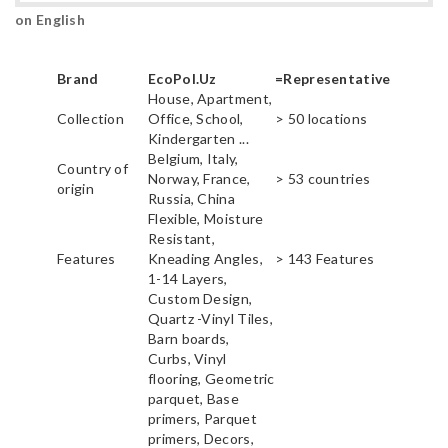
on English
Brand
EcoPol.Uz
=Representative
House, Apartment,
Collection
Office, School,
> 50 locations
Kindergarten ...
Belgium, Italy,
Country of
Norway, France,
> 53 countries
origin
Russia, China
Flexible, Moisture
Resistant,
Features
Kneading Angles,
> 143 Features
1-14 Layers,
Custom Design,
Quartz -Vinyl Tiles,
Barn boards,
Curbs, Vinyl
flooring, Geometric
parquet, Base
primers, Parquet
primers, Decors,