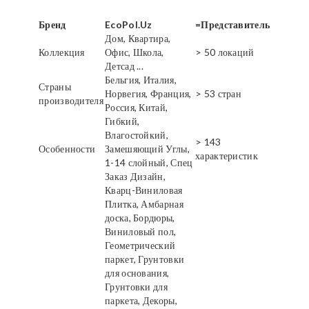
Бренд
EcoPol.Uz
=Представитель
Дом, Квартира,
Коллекция
Офис, Школа,
> 50 локаций
Детсад ...
Бельгия, Италия,
Страны
Норвегия, Франция,
> 53 стран
производителя
Россия, Китай,
Гибкий,
Влагостойкий,
> 143
Особенности
Замешяющий Углы,
характеристик
1-14 слойный, Спец
Заказ Дизайн,
Кварц-Виниловая
Плитка, Амбарная
доска, Бордюры,
Виниловый пол,
Геометрический
паркет, Грунтовки
для основания,
Грунтовки для
паркета, Декоры,