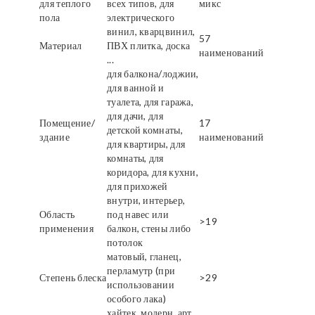
для теплого
всех типов, для
микс
пола
электрического
винил, кварцвинил,
57
Материал
ПВХ плитка, доска
наименований
...
для балкона/лоджии,
для ванной и
туалета, для гаража,
для дачи, для
Помещение/
17
детской комнаты,
здание
наименований
для квартиры, для
комнаты, для
коридора, для кухни,
для прихожей
внутри, интерьер,
Область
под навес или
>19
применения
балкон, стены либо
потолок
матовый, гланец,
перламутр (при
Степень блеска
>29
использовании
особого лака)
хайтек, модерн, арт,