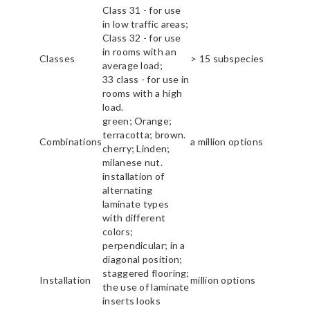
Class 31 - for use
in low traffic areas;
Class 32 - for use
in rooms with an
Classes
> 15 subspecies
average load;
33 class - for use in
rooms with a high
load.
green; Orange;
terracotta; brown.
Combinations
a million options
cherry; Linden;
milanese nut.
installation of
alternating
laminate types
with different
colors;
perpendicular; in a
diagonal position;
staggered flooring;
Installation
million options
the use of laminate
inserts looks