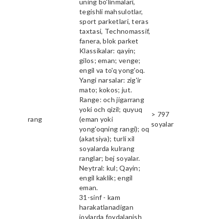
uning bo'linmalari,
tegishli mahsulotlar,
sport parketlari, teras
taxtasi, Technomassif,
fanera, blok parket
Klassikalar: qayin;
gilos; eman; venge;
engil va to'q yong'oq.
Yangi narsalar: zig'ir
mato; kokos; jut.
Range: och jigarrang
yoki och qizil; quyuq
> 797
rang
(eman yoki
soyalar
yong'oqning rangi); oq
(akatsiya); turli xil
soyalarda kulrang
ranglar; bej soyalar.
Neytral: kul; Qayin;
engil kaklik; engil
eman.
31-sinf - kam
harakatlanadigan
joylarda foydalanish