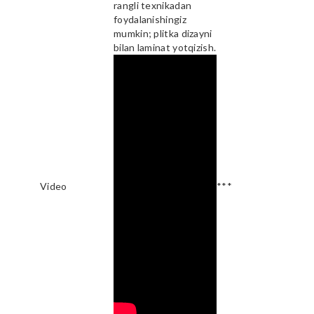
rangli texnikadan
foydalanishingiz
mumkin; plitka dizayni
bilan laminat yotqizish.
Video
***