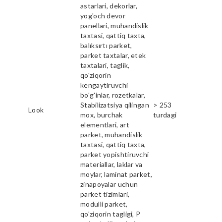
astarlari, dekorlar,
yog'och devor
panellari, muhandislik
taxtasi, qattiq taxta,
balıksırtı parket,
parket taxtalar, etek
taxtalari, taglik,
qo'ziqorin
kengaytiruvchi
bo'g'inlar, rozetkalar,
Stabilizatsiya qilingan
> 253
Look
mox, burchak
turdagi
elementlari, art
parket, muhandislik
taxtasi, qattiq taxta,
parket yopishtiruvchi
materiallar, laklar va
moylar, laminat parket,
zinapoyalar uchun
parket tizimlari,
modulli parket,
qo'ziqorin tagligi, P