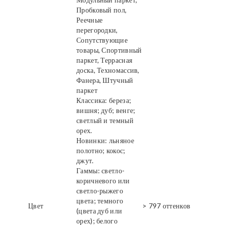
Пробковый пол,
Реечные
перегородки,
Сопутствующие
товары, Спортивный
паркет, Террасная
доска, Техномассив,
Фанера, Штучный
паркет
Классика: береза;
вишня; дуб; венге;
светлый и темный
орех.
Новинки: льняное
полотно; кокос;
джут.
Гаммы: светло-
коричневого или
светло-рыжего
цвета; темного
Цвет
> 797 оттенков
(цвета дуб или
орех); белого