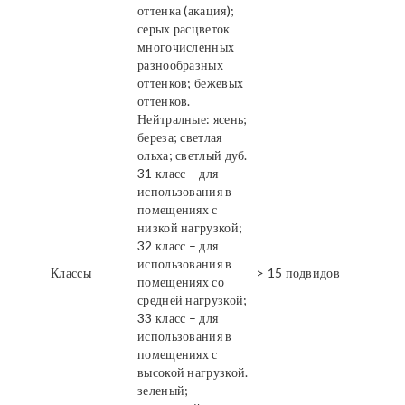
оттенка (акация);
серых расцветок
многочисленных
разнообразных
оттенков; бежевых
оттенков.
Нейтралные: ясень;
береза; светлая
ольха; светлый дуб.
31 класс – для
использования в
помещениях с
низкой нагрузкой;
32 класс – для
использования в
Классы
> 15 подвидов
помещениях со
средней нагрузкой;
33 класс – для
использования в
помещениях с
высокой нагрузкой.
зеленый;