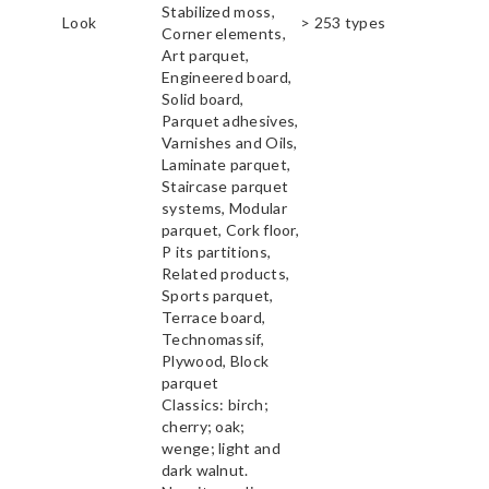
Stabilized moss,
Look
> 253 types
Corner elements,
Art parquet,
Engineered board,
Solid board,
Parquet adhesives,
Varnishes and Oils,
Laminate parquet,
Staircase parquet
systems, Modular
parquet, Cork floor,
P its partitions,
Related products,
Sports parquet,
Terrace board,
Technomassif,
Plywood, Block
parquet
Classics: birch;
cherry; oak;
wenge; light and
dark walnut.