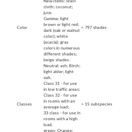
New items: linen
cloth; coconut;
jute.
Gamma: light
brown or light red;
Color
> 797 shades
dark (oak or walnut
color); white
(acacia); gray
colors in numerous
different shades;
beige shades.
Neutral: ash; Birch;
light alder; light
oak.
Class 31 - for use
in low traffic areas;
Class 32 - for use
in rooms with an
Classes
> 15 subspecies
average load;
33 class - for use in
rooms with a high
load.
green; Orange;