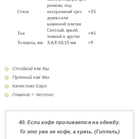
роккоко, под
Стиль
натуральный срез
>35
дерева или
каменной плитки
Светлый, яркий,
Тон
>45
темный и другие
Толщина, мм
3,6,9,10,15 мм
>9
Стойкий как Вы
Прочный как Мы
Качество Евро
Главное = Честно
40. Если кофе проливается на одежду.
То это уже не кофе, а грязь. (Гиппель)