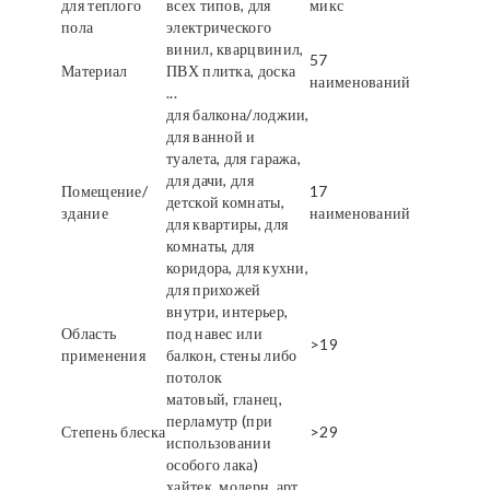
для теплого
всех типов, для
микс
пола
электрического
винил, кварцвинил,
57
Материал
ПВХ плитка, доска
наименований
...
для балкона/лоджии,
для ванной и
туалета, для гаража,
для дачи, для
Помещение/
17
детской комнаты,
здание
наименований
для квартиры, для
комнаты, для
коридора, для кухни,
для прихожей
внутри, интерьер,
Область
под навес или
>19
применения
балкон, стены либо
потолок
матовый, гланец,
перламутр (при
Степень блеска
>29
использовании
особого лака)
хайтек, модерн, арт,