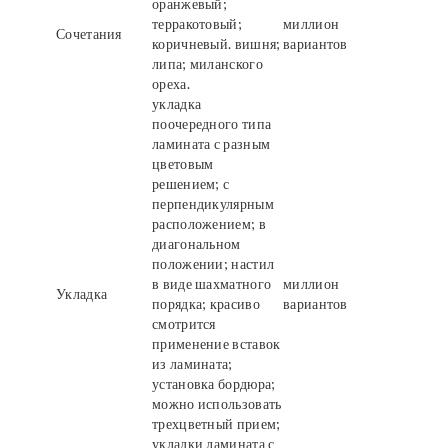
оранжевый;
терракотовый;
миллион
Сочетания
коричневый. вишня;
вариантов
липа; миланского
ореха.
укладка
поочередного типа
ламината с разным
цветовым
решением; с
перпендикулярным
расположением; в
диагональном
положении; настил
в виде шахматного
миллион
Укладка
порядка; красиво
вариантов
смотрится
применение вставок
из ламината;
установка бордюра;
можно использовать
трехцветный прием;
укладки ламината с