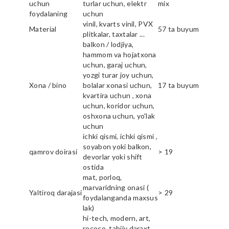
uchun
turlar uchun, elektr
mix
foydalaning
uchun
vinil, kvarts vinil, PVX
Material
57 ta buyum
plitkalar, taxtalar ...
balkon / lodjiya,
hammom va hojatxona
uchun, garaj uchun,
yozgi turar joy uchun,
Xona / bino
bolalar xonasi uchun,
17 ta buyum
kvartira uchun , xona
uchun, koridor uchun,
oshxona uchun, yo'lak
uchun
ichki qismi, ichki qismi ,
soyabon yoki balkon,
qamrov doirasi
> 19
devorlar yoki shift
ostida
mat, porloq,
marvaridning onasi (
Yaltiroq darajasi
> 29
foydalanganda maxsus
lak)
hi-tech, modern, art,
rococo, tabiiy daraxt