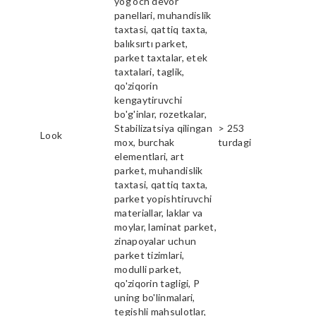
yog'och devor
panellari, muhandislik
taxtasi, qattiq taxta,
balıksırtı parket,
parket taxtalar, etek
taxtalari, taglik,
qo'ziqorin
kengaytiruvchi
bo'g'inlar, rozetkalar,
Stabilizatsiya qilingan
> 253
Look
mox, burchak
turdagi
elementlari, art
parket, muhandislik
taxtasi, qattiq taxta,
parket yopishtiruvchi
materiallar, laklar va
moylar, laminat parket,
zinapoyalar uchun
parket tizimlari,
modulli parket,
qo'ziqorin tagligi, P
uning bo'linmalari,
tegishli mahsulotlar,