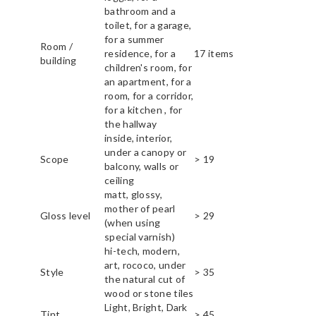
bathroom and a
toilet, for a garage,
for a summer
Room /
residence, for a
17 items
building
children's room, for
an apartment, for a
room, for a corridor,
for a kitchen , for
the hallway
inside, interior,
under a canopy or
Scope
> 19
balcony, walls or
ceiling
matt, glossy,
mother of pearl
Gloss level
> 29
(when using
special varnish)
hi-tech, modern,
art, rococo, under
Style
> 35
the natural cut of
wood or stone tiles
Light, Bright, Dark
Tint
> 45