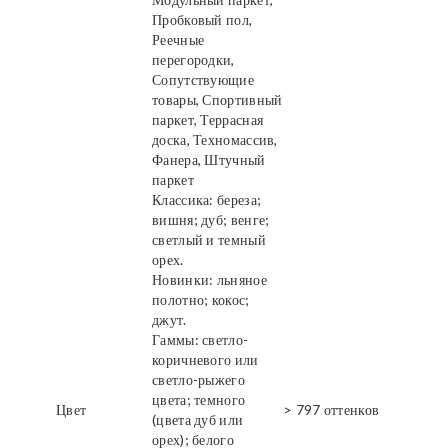
Пробковый пол,
Реечные
перегородки,
Сопутствующие
товары, Спортивный
паркет, Террасная
доска, Техномассив,
Фанера, Штучный
паркет
Классика: береза;
вишня; дуб; венге;
светлый и темный
орех.
Новинки: льняное
полотно; кокос;
джут.
Гаммы: светло-
коричневого или
светло-рыжего
цвета; темного
Цвет
> 797 оттенков
(цвета дуб или
орех); белого