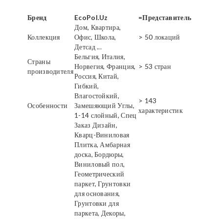
Бренд
EcoPol.Uz
=Представитель
Дом, Квартира,
Коллекция
Офис, Школа,
> 50 локаций
Детсад ...
Бельгия, Италия,
Страны
Норвегия, Франция,
> 53 стран
производителя
Россия, Китай,
Гибкий,
Влагостойкий,
> 143
Особенности
Замешяющий Углы,
характеристик
1-14 слойный, Спец
Заказ Дизайн,
Кварц-Виниловая
Плитка, Амбарная
доска, Бордюры,
Виниловый пол,
Геометрический
паркет, Грунтовки
для основания,
Грунтовки для
паркета, Декоры,