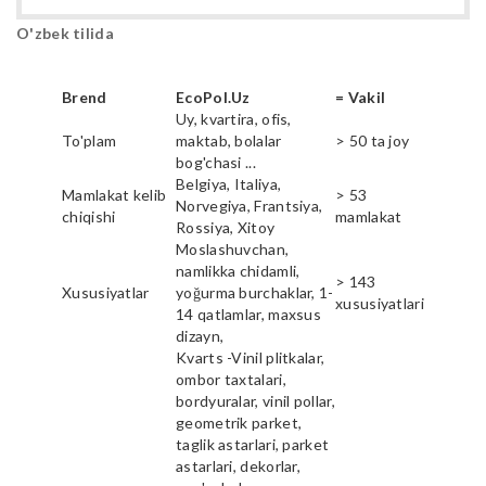
O'zbek tilida
Brend
EcoPol.Uz
= Vakil
Uy, kvartira, ofis,
To'plam
maktab, bolalar
> 50 ta joy
bog'chasi ...
Belgiya, Italiya,
Mamlakat kelib
> 53
Norvegiya, Frantsiya,
chiqishi
mamlakat
Rossiya, Xitoy
Moslashuvchan,
namlikka chidamli,
> 143
Xususiyatlar
yoğurma burchaklar, 1-
xususiyatlari
14 qatlamlar, maxsus
dizayn,
Kvarts -Vinil plitkalar,
ombor taxtalari,
bordyuralar, vinil pollar,
geometrik parket,
taglik astarlari, parket
astarlari, dekorlar,