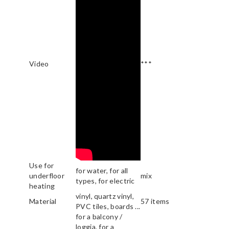
Video
***
Use for
for water, for all
underfloor
mix
types, for electric
heating
vinyl, quartz vinyl,
Material
57 items
PVC tiles, boards ...
for a balcony /
loggia, for a