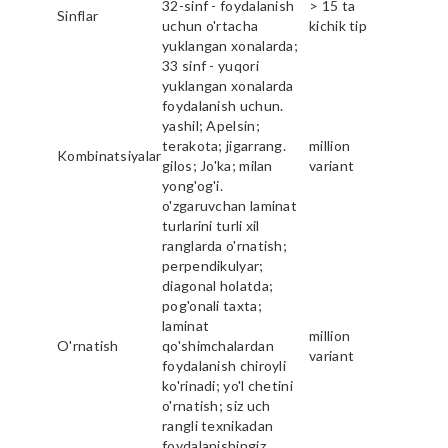
32-sinf - foydalanish
> 15 ta
Sinflar
uchun o'rtacha
kichik tip
yuklangan xonalarda;
33 sinf - yuqori
yuklangan xonalarda
foydalanish uchun.
yashil; Apelsin;
terakota; jigarrang.
million
Kombinatsiyalar
gilos; Jo'ka; milan
variant
yong'og'i.
o'zgaruvchan laminat
turlarini turli xil
ranglarda o'rnatish;
perpendikulyar;
diagonal holatda;
pog'onali taxta;
laminat
million
O'rnatish
qo'shimchalardan
variant
foydalanish chiroyli
ko'rinadi; yo'l chetini
o'rnatish; siz uch
rangli texnikadan
foydalanishingiz