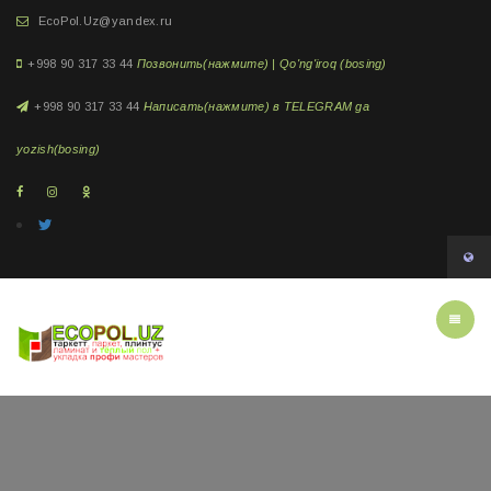
EcoPol.Uz@yandex.ru
+998 90 317 33 44
Позвонить(нажмите) | Qo'ng'iroq (bosing)
+998 90 317 33 44
Написать(нажмите) в TELEGRAM ga
yozish(bosing)