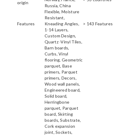
origin
Russia, China
Flexible, Moisture
Resistant,
Features
Kneading Angles,
> 143 Features
1-14 Layers,
Custom Design,
Quartz -Vinyl Tiles,
Barn boards,
Curbs, Vinyl
flooring, Geometric
parquet, Base
primers, Parquet
primers, Decors,
Wood wall panels,
Engineered board,
Solid board,
Herringbone
parquet, Parquet
board, Skirting
boards, Substrate,
Cork expansion
joint, Sockets,