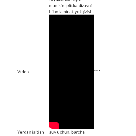
mumkin; plitka dizayni
bilan laminat yotqizish.
Video
***
Yerdan isitish
suv uchun, barcha