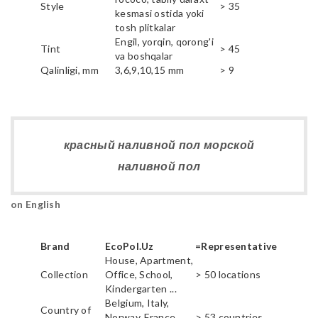
Style
> 35
kesmasi ostida yoki
tosh plitkalar
Engil, yorqin, qorong'i
Tint
> 45
va boshqalar
Qalinligi, mm
3,6,9,10,15 mm
> 9
красный наливной пол морской
наливной пол
on English
Brand
EcoPol.Uz
=Representative
House, Apartment,
Collection
Office, School,
> 50 locations
Kindergarten ...
Belgium, Italy,
Country of
Norway, France,
> 53 countries