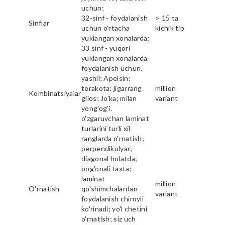
uchun;
32-sinf - foydalanish
> 15 ta
Sinflar
uchun o'rtacha
kichik tip
yuklangan xonalarda;
33 sinf - yuqori
yuklangan xonalarda
foydalanish uchun.
yashil; Apelsin;
terakota; jigarrang.
million
Kombinatsiyalar
gilos; Jo'ka; milan
variant
yong'og'i.
o'zgaruvchan laminat
turlarini turli xil
ranglarda o'rnatish;
perpendikulyar;
diagonal holatda;
pog'onali taxta;
laminat
million
O'rnatish
qo'shimchalardan
variant
foydalanish chiroyli
ko'rinadi; yo'l chetini
o'rnatish; siz uch