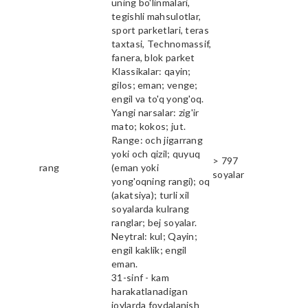
uning bo'linmalari,
tegishli mahsulotlar,
sport parketlari, teras
taxtasi, Technomassif,
fanera, blok parket
Klassikalar: qayin;
gilos; eman; venge;
engil va to'q yong'oq.
Yangi narsalar: zig'ir
mato; kokos; jut.
Range: och jigarrang
yoki och qizil; quyuq
> 797
rang
(eman yoki
soyalar
yong'oqning rangi); oq
(akatsiya); turli xil
soyalarda kulrang
ranglar; bej soyalar.
Neytral: kul; Qayin;
engil kaklik; engil
eman.
31-sinf - kam
harakatlanadigan
joylarda foydalanish