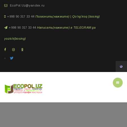
EcoPol.Uz@yandex.ru
+998 90 317 33 44
Позвонить(нажмите) | Qo'ng'iroq (bosing)
+998 90 317 33 44
Написать(нажмите) в TELEGRAM ga
yozish(bosing)