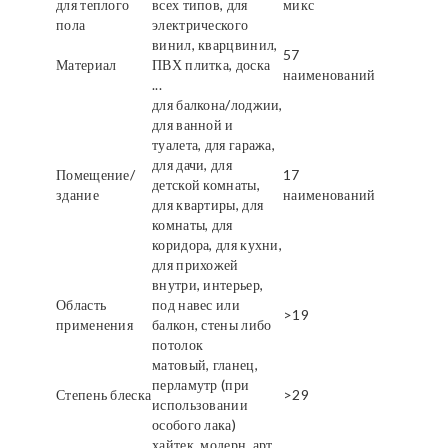
для теплого
всех типов, для
микс
пола
электрического
винил, кварцвинил,
57
Материал
ПВХ плитка, доска
наименований
...
для балкона/лоджии,
для ванной и
туалета, для гаража,
для дачи, для
Помещение/
17
детской комнаты,
здание
наименований
для квартиры, для
комнаты, для
коридора, для кухни,
для прихожей
внутри, интерьер,
Область
под навес или
>19
применения
балкон, стены либо
потолок
матовый, гланец,
перламутр (при
Степень блеска
>29
использовании
особого лака)
хайтек, модерн, арт,