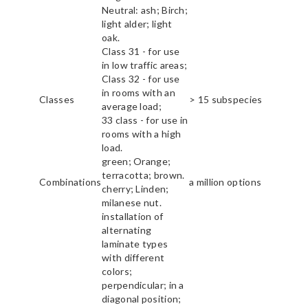
Neutral: ash; Birch;
light alder; light
oak.
Class 31 - for use
in low traffic areas;
Class 32 - for use
in rooms with an
Classes
> 15 subspecies
average load;
33 class - for use in
rooms with a high
load.
green; Orange;
terracotta; brown.
Combinations
a million options
cherry; Linden;
milanese nut.
installation of
alternating
laminate types
with different
colors;
perpendicular; in a
diagonal position;