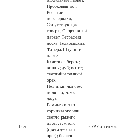
Пробковый пол,
Реечные
перегородки,
Сопутствующие
товары, Спортивный
паркет, Террасная
доска, Техномассив,
Фанера, Штучный
паркет
Классика: береза;
вишня; дуб; венге;
светлый и темный
орех.
Новинки: льняное
полотно; кокос;
джут.
Гаммы: светло-
коричневого или
светло-рыжего
цвета; темного
Цвет
> 797 оттенков
(цвета дуб или
орех); белого