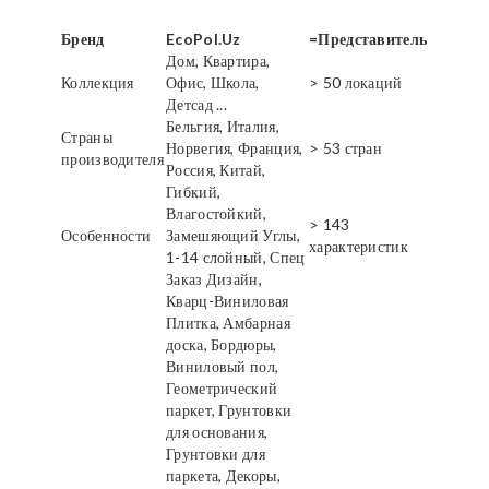
Бренд
EcoPol.Uz
=Представитель
Дом, Квартира,
Коллекция
Офис, Школа,
> 50 локаций
Детсад ...
Бельгия, Италия,
Страны
Норвегия, Франция,
> 53 стран
производителя
Россия, Китай,
Гибкий,
Влагостойкий,
> 143
Особенности
Замешяющий Углы,
характеристик
1-14 слойный, Спец
Заказ Дизайн,
Кварц-Виниловая
Плитка, Амбарная
доска, Бордюры,
Виниловый пол,
Геометрический
паркет, Грунтовки
для основания,
Грунтовки для
паркета, Декоры,