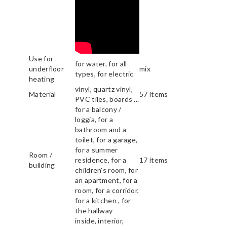
Use for
for water, for all
underfloor
mix
types, for electric
heating
vinyl, quartz vinyl,
Material
57 items
PVC tiles, boards ...
for a balcony /
loggia, for a
bathroom and a
toilet, for a garage,
for a summer
Room /
residence, for a
17 items
building
children's room, for
an apartment, for a
room, for a corridor,
for a kitchen , for
the hallway
inside, interior,