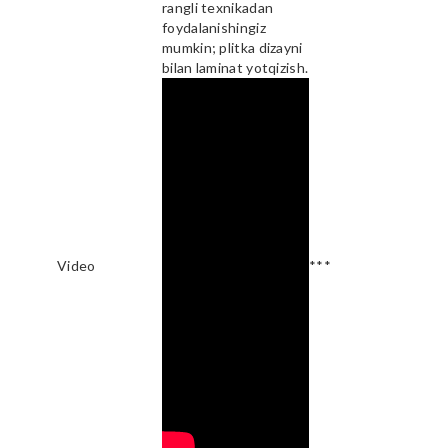
rangli texnikadan
foydalanishingiz
mumkin; plitka dizayni
bilan laminat yotqizish.
Video
***