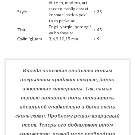
hi-tech, modern, art,
rococo, tabiiy daraxt
Style
> 35
kesmasi ostida yoki
tosh plitkalar
Engil, yorqin, qorong'i
Tint
> 45
va boshqalar
Qalinligi, mm
3,6,9,10,15 mm
> 9
Иногда полезные свойства новым
покрытиям придают старые, давно
известные материалы. Так, самые
первые наливные полы отличались
идеальной гладкостью и были очень
скользкими. Проблему решил кварцевый
песок. Теперь его добавляют втом
количестве, вкакой мере необходимо