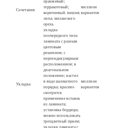
оранжевый;
терракотовый;
миллион
Сочетания
коричневый. вишня;
вариантов
липа; миланского
ореха.
укладка
поочередного типа
ламината с разным
цветовым
решением; с
перпендикулярным
расположением; в
диагональном
положении; настил
в виде шахматного
миллион
Укладка
порядка; красиво
вариантов
смотрится
применение вставок
из ламината;
установка бордюра;
можно использовать
трехцветный прием;
укладки ламината с