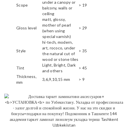
under a canopy or
Scope
> 19
balcony, walls or
ceiling
matt, glossy,
mother of pearl
Gloss level
> 29
(when using
special varnish)
hi-tech, modern,
art, rococo, under
Style
> 35
the natural cut of
wood or stone tiles
Light, Bright, Dark
Tint
> 45
and others
Thickness,
3,6,9,10,15 mm
> 9
mm