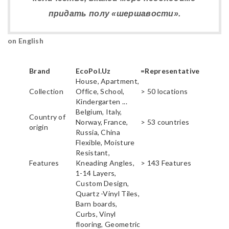
придать полу «шершавости».
on English
Brand
EcoPol.Uz
=Representative
House, Apartment,
Collection
Office, School,
> 50 locations
Kindergarten ...
Belgium, Italy,
Country of
Norway, France,
> 53 countries
origin
Russia, China
Flexible, Moisture
Resistant,
Features
Kneading Angles,
> 143 Features
1-14 Layers,
Custom Design,
Quartz -Vinyl Tiles,
Barn boards,
Curbs, Vinyl
flooring, Geometric