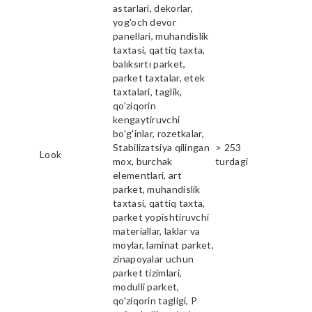
astarlari, dekorlar,
yog'och devor
panellari, muhandislik
taxtasi, qattiq taxta,
balıksırtı parket,
parket taxtalar, etek
taxtalari, taglik,
qo'ziqorin
kengaytiruvchi
bo'g'inlar, rozetkalar,
Stabilizatsiya qilingan
> 253
Look
mox, burchak
turdagi
elementlari, art
parket, muhandislik
taxtasi, qattiq taxta,
parket yopishtiruvchi
materiallar, laklar va
moylar, laminat parket,
zinapoyalar uchun
parket tizimlari,
modulli parket,
qo'ziqorin tagligi, P