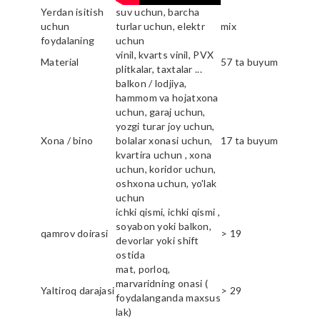
Yerdan isitish
suv uchun, barcha
uchun
turlar uchun, elektr
mix
foydalaning
uchun
vinil, kvarts vinil, PVX
Material
57 ta buyum
plitkalar, taxtalar ...
balkon / lodjiya,
hammom va hojatxona
uchun, garaj uchun,
yozgi turar joy uchun,
Xona / bino
bolalar xonasi uchun,
17 ta buyum
kvartira uchun , xona
uchun, koridor uchun,
oshxona uchun, yo'lak
uchun
ichki qismi, ichki qismi ,
soyabon yoki balkon,
qamrov doirasi
> 19
devorlar yoki shift
ostida
mat, porloq,
marvaridning onasi (
Yaltiroq darajasi
> 29
foydalanganda maxsus
lak)