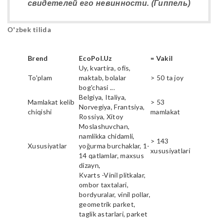
свидетелей его невинности. (Гиппель)
O'zbek tilida
Brend
EcoPol.Uz
= Vakil
Uy, kvartira, ofis,
To'plam
maktab, bolalar
> 50 ta joy
bog'chasi ...
Belgiya, Italiya,
Mamlakat kelib
> 53
Norvegiya, Frantsiya,
chiqishi
mamlakat
Rossiya, Xitoy
Moslashuvchan,
namlikka chidamli,
> 143
Xususiyatlar
yoğurma burchaklar, 1-
xususiyatlari
14 qatlamlar, maxsus
dizayn,
Kvarts -Vinil plitkalar,
ombor taxtalari,
bordyuralar, vinil pollar,
geometrik parket,
taglik astarlari, parket