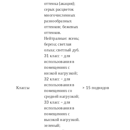
оттенка (акация);
серых расцветок
многочисленных
разнообразных
оттенков; бежевых
оттенков.
Нейтралные: ясень;
береза; светлая
ольха; светлый дуб.
31 класс – для
использования в
помещениях с
низкой нагрузкой;
32 класс – для
использования в
Классы
> 15 подвидов
помещениях со
средней нагрузкой;
33 класс – для
использования в
помещениях с
высокой нагрузкой.
зеленый;