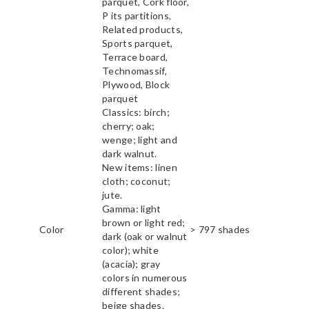
parquet, Cork floor,
P its partitions,
Related products,
Sports parquet,
Terrace board,
Technomassif,
Plywood, Block
parquet
Classics: birch;
cherry; oak;
wenge; light and
dark walnut.
New items: linen
cloth; coconut;
jute.
Gamma: light
brown or light red;
Color
> 797 shades
dark (oak or walnut
color); white
(acacia); gray
colors in numerous
different shades;
beige shades.