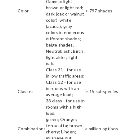
Gamma: light
brown or light red;
Color
> 797 shades
dark (oak or walnut
color); white
(acacia); gray
colors in numerous
different shades;
beige shades.
Neutral: ash; Birch;
light alder; light
oak.
Class 31 - for use
in low traffic areas;
Class 32 - for use
in rooms with an
Classes
> 15 subspecies
average load;
33 class - for use in
rooms with a high
load.
green; Orange;
terracotta; brown.
Combinations
a million options
cherry; Linden;
milanese nut.