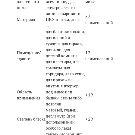
для теплого
всех типов, для
микс
пола
электрического
винил, кварцвинил,
57
Материал
ПВХ плитка, доска
наименований
...
для балкона/лоджии,
для ванной и
туалета, для гаража,
для дачи, для
Помещение/
17
детской комнаты,
здание
наименований
для квартиры, для
комнаты, для
коридора, для кухни,
для прихожей
внутри, интерьер,
Область
под навес или
>19
применения
балкон, стены либо
потолок
матовый, гланец,
перламутр (при
Степень блеска
>29
использовании
особого лака)
хайтек, модерн, арт,