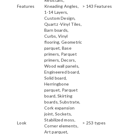
Resistant,
Features
Kneading Angles,
> 143 Features
1-14 Layers,
Custom Design,
Quartz -Vinyl Tiles,
Barn boards,
Curbs, Vinyl
flooring, Geometric
parquet, Base
primers, Parquet
primers, Decors,
Wood wall panels,
Engineered board,
Solid board,
Herringbone
parquet, Parquet
board, Skirting
boards, Substrate,
Cork expansion
joint, Sockets,
Stabilized moss,
Look
> 253 types
Corner elements,
Art parquet,