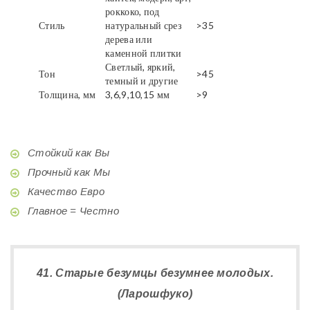
роккоко, под
Стиль
натуральный срез
>35
дерева или
каменной плитки
Светлый, яркий,
Тон
>45
темный и другие
Толщина, мм
3,6,9,10,15 мм
>9
Стойкий как Вы
Прочный как Мы
Качество Евро
Главное = Честно
41. Старые безумцы безумнее молодых.
(Ларошфуко)