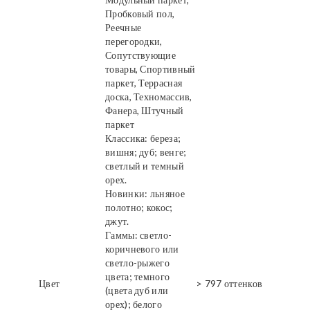
Пробковый пол,
Реечные
перегородки,
Сопутствующие
товары, Спортивный
паркет, Террасная
доска, Техномассив,
Фанера, Штучный
паркет
Классика: береза;
вишня; дуб; венге;
светлый и темный
орех.
Новинки: льняное
полотно; кокос;
джут.
Гаммы: светло-
коричневого или
светло-рыжего
цвета; темного
Цвет
> 797 оттенков
(цвета дуб или
орех); белого