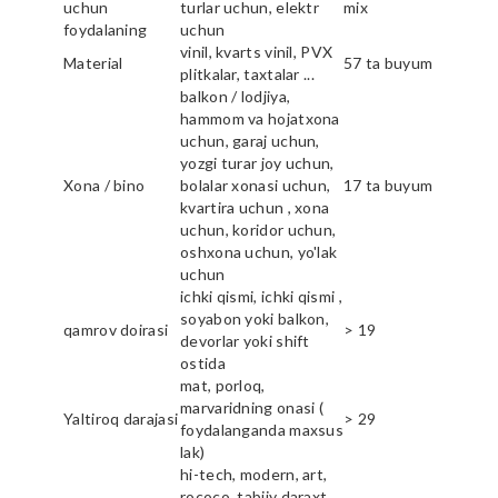
uchun
turlar uchun, elektr
mix
foydalaning
uchun
vinil, kvarts vinil, PVX
Material
57 ta buyum
plitkalar, taxtalar ...
balkon / lodjiya,
hammom va hojatxona
uchun, garaj uchun,
yozgi turar joy uchun,
Xona / bino
bolalar xonasi uchun,
17 ta buyum
kvartira uchun , xona
uchun, koridor uchun,
oshxona uchun, yo'lak
uchun
ichki qismi, ichki qismi ,
soyabon yoki balkon,
qamrov doirasi
> 19
devorlar yoki shift
ostida
mat, porloq,
marvaridning onasi (
Yaltiroq darajasi
> 29
foydalanganda maxsus
lak)
hi-tech, modern, art,
rococo, tabiiy daraxt