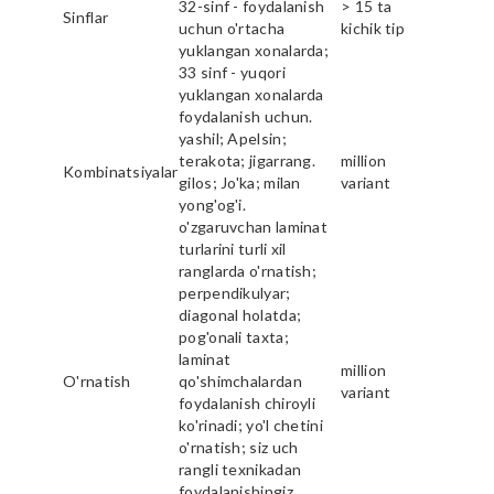
32-sinf - foydalanish
> 15 ta
Sinflar
uchun o'rtacha
kichik tip
yuklangan xonalarda;
33 sinf - yuqori
yuklangan xonalarda
foydalanish uchun.
yashil; Apelsin;
terakota; jigarrang.
million
Kombinatsiyalar
gilos; Jo'ka; milan
variant
yong'og'i.
o'zgaruvchan laminat
turlarini turli xil
ranglarda o'rnatish;
perpendikulyar;
diagonal holatda;
pog'onali taxta;
laminat
million
O'rnatish
qo'shimchalardan
variant
foydalanish chiroyli
ko'rinadi; yo'l chetini
o'rnatish; siz uch
rangli texnikadan
foydalanishingiz