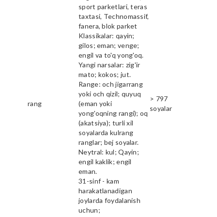
sport parketlari, teras
taxtasi, Technomassif,
fanera, blok parket
Klassikalar: qayin;
gilos; eman; venge;
engil va to'q yong'oq.
Yangi narsalar: zig'ir
mato; kokos; jut.
Range: och jigarrang
yoki och qizil; quyuq
> 797
rang
(eman yoki
soyalar
yong'oqning rangi); oq
(akatsiya); turli xil
soyalarda kulrang
ranglar; bej soyalar.
Neytral: kul; Qayin;
engil kaklik; engil
eman.
31-sinf - kam
harakatlanadigan
joylarda foydalanish
uchun;