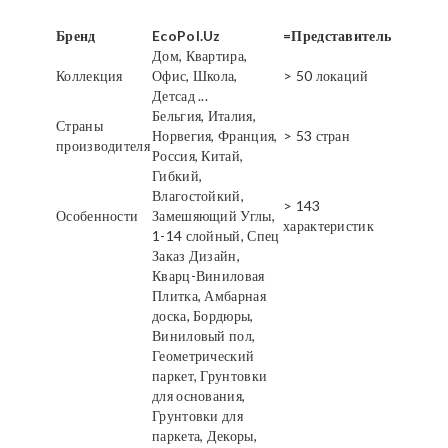
Бренд
EcoPol.Uz
=Представитель
Дом, Квартира,
Коллекция
Офис, Школа,
> 50 локаций
Детсад ...
Бельгия, Италия,
Страны
Норвегия, Франция,
> 53 стран
производителя
Россия, Китай,
Гибкий,
Влагостойкий,
> 143
Особенности
Замешяющий Углы,
характеристик
1-14 слойный, Спец
Заказ Дизайн,
Кварц-Виниловая
Плитка, Амбарная
доска, Бордюры,
Виниловый пол,
Геометрический
паркет, Грунтовки
для основания,
Грунтовки для
паркета, Декоры,