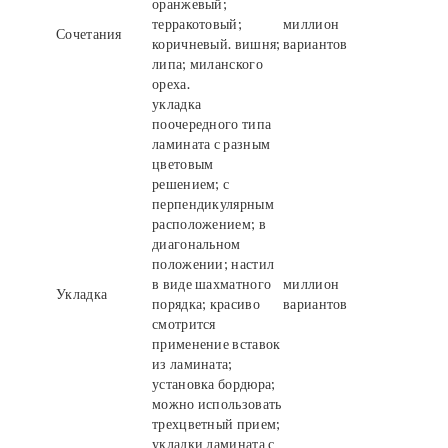
оранжевый;
терракотовый;
миллион
Сочетания
коричневый. вишня;
вариантов
липа; миланского
ореха.
укладка
поочередного типа
ламината с разным
цветовым
решением; с
перпендикулярным
расположением; в
диагональном
положении; настил
в виде шахматного
миллион
Укладка
порядка; красиво
вариантов
смотрится
применение вставок
из ламината;
установка бордюра;
можно использовать
трехцветный прием;
укладки ламината с