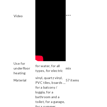
Video
***
Use for
for water, for all
underfloor
mix
types, for electric
heating
vinyl, quartz vinyl,
Material
57 items
PVC tiles, boards ...
for a balcony /
loggia, for a
bathroom and a
toilet, for a garage,
for a summer