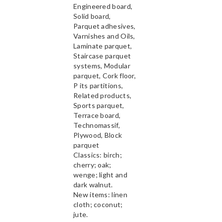
Engineered board,
Solid board,
Parquet adhesives,
Varnishes and Oils,
Laminate parquet,
Staircase parquet
systems, Modular
parquet, Cork floor,
P its partitions,
Related products,
Sports parquet,
Terrace board,
Technomassif,
Plywood, Block
parquet
Classics: birch;
cherry; oak;
wenge; light and
dark walnut.
New items: linen
cloth; coconut;
jute.