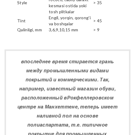
Style
> 35
kesmasi ostida yoki
tosh plitkalar
Engil, yorqin, qorong'i
Tint
> 45
va boshqalar
Qalinligi, mm
3,6,9,10,15 mm
> 9
впоследнее время стирается грань
между промышленными видами
покрытий и коммерческими. Так,
например, известный магазин обуви,
расположенный вРокфеллеровском
центре на Манхеттене, теперь имеет
наливной пол на основе
полиаспартата, т.е. типичное
покрытие для промышленных