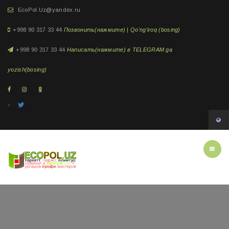
EcoPol.Uz@yandex.ru
+998 90 317 33 44
Позвонить(нажмите) | Qo'ng'iroq (bosing)
+998 90 317 33 44
Написать(нажмите) в TELEGRAM ga
yozish(bosing)