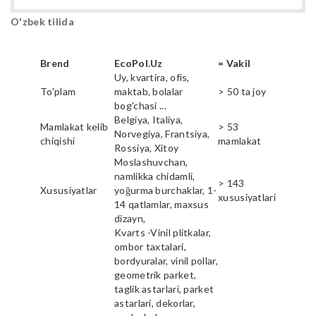
O'zbek tilida
Brend
EcoPol.Uz
= Vakil
Uy, kvartira, ofis,
To'plam
maktab, bolalar
> 50 ta joy
bog'chasi ...
Belgiya, Italiya,
Mamlakat kelib
> 53
Norvegiya, Frantsiya,
chiqishi
mamlakat
Rossiya, Xitoy
Moslashuvchan,
namlikka chidamli,
> 143
Xususiyatlar
yoğurma burchaklar, 1-
xususiyatlari
14 qatlamlar, maxsus
dizayn,
Kvarts -Vinil plitkalar,
ombor taxtalari,
bordyuralar, vinil pollar,
geometrik parket,
taglik astarlari, parket
astarlari, dekorlar,