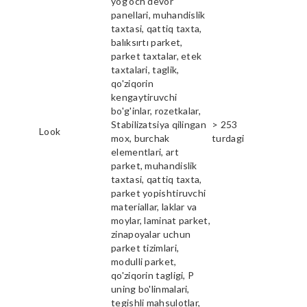
yog'och devor
panellari, muhandislik
taxtasi, qattiq taxta,
balıksırtı parket,
parket taxtalar, etek
taxtalari, taglik,
qo'ziqorin
kengaytiruvchi
bo'g'inlar, rozetkalar,
Stabilizatsiya qilingan
> 253
Look
mox, burchak
turdagi
elementlari, art
parket, muhandislik
taxtasi, qattiq taxta,
parket yopishtiruvchi
materiallar, laklar va
moylar, laminat parket,
zinapoyalar uchun
parket tizimlari,
modulli parket,
qo'ziqorin tagligi, P
uning bo'linmalari,
tegishli mahsulotlar,