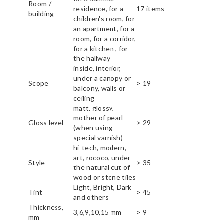
Room /
residence, for a
17 items
building
children's room, for
an apartment, for a
room, for a corridor,
for a kitchen , for
the hallway
inside, interior,
under a canopy or
Scope
> 19
balcony, walls or
ceiling
matt, glossy,
mother of pearl
Gloss level
> 29
(when using
special varnish)
hi-tech, modern,
art, rococo, under
Style
> 35
the natural cut of
wood or stone tiles
Light, Bright, Dark
Tint
> 45
and others
Thickness,
3,6,9,10,15 mm
> 9
mm