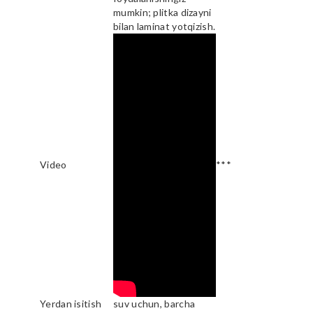
mumkin; plitka dizayni
bilan laminat yotqizish.
Video
***
Yerdan isitish
suv uchun, barcha