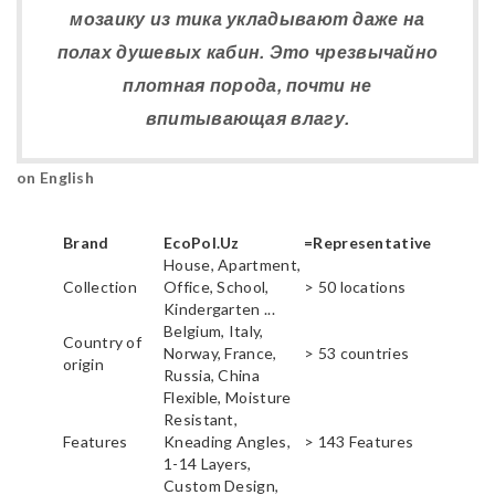
мозаику из тика укладывают даже на
полах душевых кабин. Это чрезвычайно
плотная порода, почти не
впитывающая влагу.
on English
Brand
EcoPol.Uz
=Representative
House, Apartment,
Collection
Office, School,
> 50 locations
Kindergarten ...
Belgium, Italy,
Country of
Norway, France,
> 53 countries
origin
Russia, China
Flexible, Moisture
Resistant,
Features
Kneading Angles,
> 143 Features
1-14 Layers,
Custom Design,