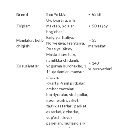
Brend
EcoPol.Uz
= Vakil
Uy, kvartira, ofis,
To'plam
maktab, bolalar
> 50 ta joy
bog'chasi ...
Belgiya, Italiya,
Mamlakat kelib
> 53
Norvegiya, Frantsiya,
chiqishi
mamlakat
Rossiya, Xitoy
Moslashuvchan,
namlikka chidamli,
> 143
Xususiyatlar
yoğurma burchaklar, 1-
xususiyatlari
14 qatlamlar, maxsus
dizayn,
Kvarts -Vinil plitkalar,
ombor taxtalari,
bordyuralar, vinil pollar,
geometrik parket,
taglik astarlari, parket
astarlari, dekorlar,
yog'och devor
panellari, muhandislik