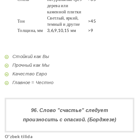
дерева или
каменной плитки
Светлый, яркий,
Тон
>45
темный и другие
Толщина, мм
3,6,9,10,15 мм
>9
Стойкий как Вы
Прочный как Мы
Качество Евро
Главное = Честно
96. Слово "счастье" следует
произносить с опаской. (Борджезе)
O'zbek tilida