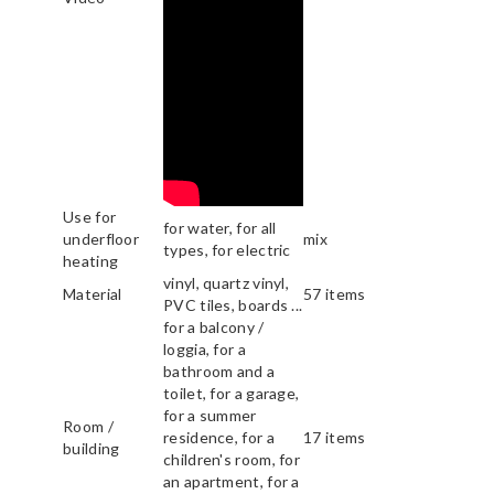
Use for
for water, for all
underfloor
mix
types, for electric
heating
vinyl, quartz vinyl,
Material
57 items
PVC tiles, boards ...
for a balcony /
loggia, for a
bathroom and a
toilet, for a garage,
for a summer
Room /
residence, for a
17 items
building
children's room, for
an apartment, for a