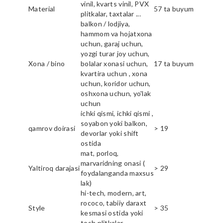
vinil, kvarts vinil, PVX
Material
57 ta buyum
plitkalar, taxtalar ...
balkon / lodjiya,
hammom va hojatxona
uchun, garaj uchun,
yozgi turar joy uchun,
Xona / bino
bolalar xonasi uchun,
17 ta buyum
kvartira uchun , xona
uchun, koridor uchun,
oshxona uchun, yo'lak
uchun
ichki qismi, ichki qismi ,
soyabon yoki balkon,
qamrov doirasi
> 19
devorlar yoki shift
ostida
mat, porloq,
marvaridning onasi (
Yaltiroq darajasi
> 29
foydalanganda maxsus
lak)
hi-tech, modern, art,
rococo, tabiiy daraxt
Style
> 35
kesmasi ostida yoki
tosh plitkalar