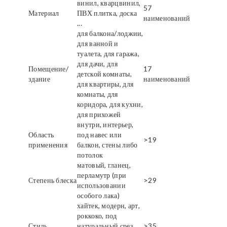
винил, кварцвинил,
57
Материал
ПВХ плитка, доска
наименований
...
для балкона/лоджии,
для ванной и
туалета, для гаража,
для дачи, для
Помещение/
17
детской комнаты,
здание
наименований
для квартиры, для
комнаты, для
коридора, для кухни,
для прихожей
внутри, интерьер,
Область
под навес или
>19
применения
балкон, стены либо
потолок
матовый, гланец,
перламутр (при
Степень блеска
>29
использовании
особого лака)
хайтек, модерн, арт,
роккоко, под
Стиль
натуральный срез
>35