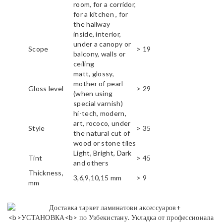
room, for a corridor,
for a kitchen , for
the hallway
inside, interior,
under a canopy or
Scope
> 19
balcony, walls or
ceiling
matt, glossy,
mother of pearl
Gloss level
> 29
(when using
special varnish)
hi-tech, modern,
art, rococo, under
Style
> 35
the natural cut of
wood or stone tiles
Light, Bright, Dark
Tint
> 45
and others
Thickness,
3,6,9,10,15 mm
> 9
mm