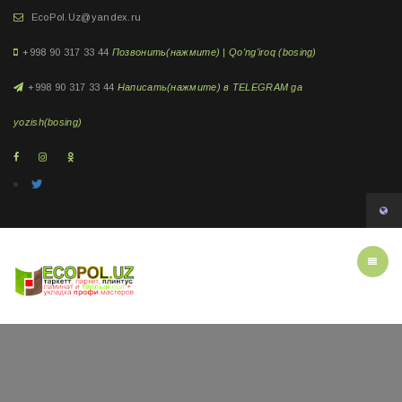
EcoPol.Uz@yandex.ru
+998 90 317 33 44
Позвонить(нажмите) | Qo'ng'iroq (bosing)
+998 90 317 33 44
Написать(нажмите) в TELEGRAM ga
yozish(bosing)