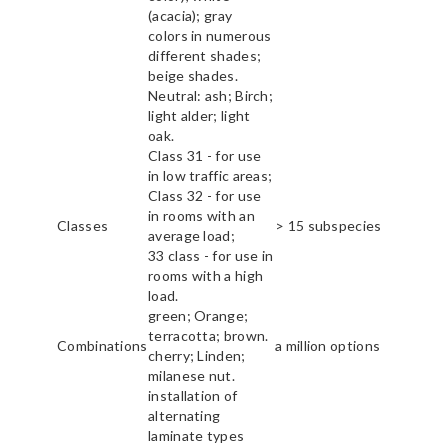
(acacia); gray
colors in numerous
different shades;
beige shades.
Neutral: ash; Birch;
light alder; light
oak.
Class 31 - for use
in low traffic areas;
Class 32 - for use
in rooms with an
Classes
> 15 subspecies
average load;
33 class - for use in
rooms with a high
load.
green; Orange;
terracotta; brown.
Combinations
a million options
cherry; Linden;
milanese nut.
installation of
alternating
laminate types