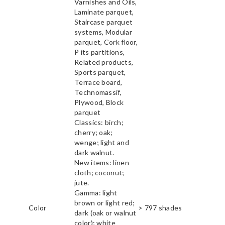
Varnishes and Oils,
Laminate parquet,
Staircase parquet
systems, Modular
parquet, Cork floor,
P its partitions,
Related products,
Sports parquet,
Terrace board,
Technomassif,
Plywood, Block
parquet
Classics: birch;
cherry; oak;
wenge; light and
dark walnut.
New items: linen
cloth; coconut;
jute.
Gamma: light
brown or light red;
Color
> 797 shades
dark (oak or walnut
color); white