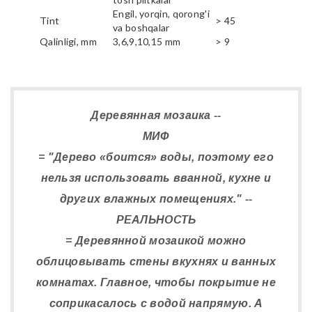
Engil, yorqin, qorong'i
Tint
> 45
va boshqalar
Qalinligi, mm
3,6,9,10,15 mm
> 9
Деревянная мозаика --
МИФ
= "Дерево «боится» воды, поэтому его
нельзя использовать вванной, кухне и
других влажных помещениях." --
РЕАЛЬНОСТЬ
= Деревянной мозаикой можно
облицовывать стены вкухнях и ванных
комнатах. Главное, чтобы покрытие не
соприкасалось с водой напрямую. А