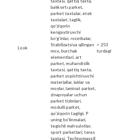
taxtasi, qattiq taxta,
balıksırtı parket,
parket taxtalar, etek
taxtalari, taglik,
qo'ziqorin
kengaytiruvchi
bo'g'inlar, rozetkalar,
Stabilizatsiya qilingan
> 253
Look
mox, burchak
turdagi
elementlari, art
parket, muhandislik
taxtasi, qattiq taxta,
parket yopishtiruvchi
materiallar, laklar va
moylar, laminat parket,
zinapoyalar uchun
parket tizimlari,
modulli parket,
qo'ziqorin tagligi, P
uning bo'linmalari,
tegishli mahsulotlar,
sport parketlari, teras
taxtasi, Technomassif,