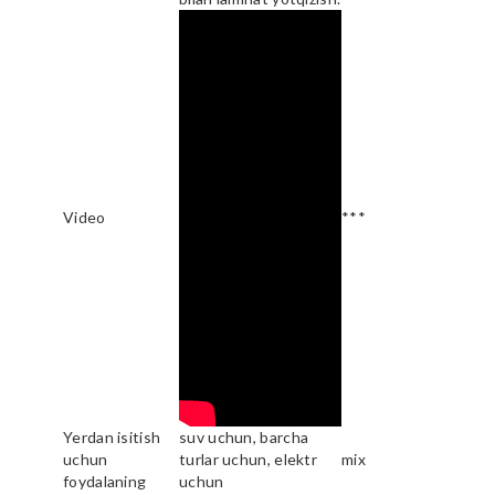
Video
***
Yerdan isitish
suv uchun, barcha
uchun
turlar uchun, elektr
mix
foydalaning
uchun