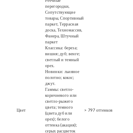
Реечные
перегородки,
Сопутствующие
товары, Спортивный
паркет, Террасная
доска, Техномассив,
Фанера, Штучный
паркет
Классика: береза;
вишня; дуб; венге;
светлый и темный
орех.
Новинки: льняное
полотно; кокос;
джут.
Гаммы: светло-
коричневого или
светло-рыжего
цвета; темного
Цвет
> 797 оттенков
(цвета дуб или
орех); белого
оттенка (акация);
серых расцветок