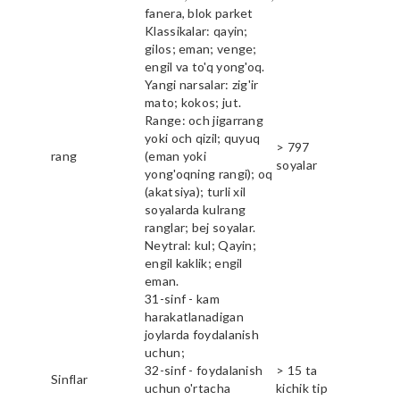
fanera, blok parket
Klassikalar: qayin;
gilos; eman; venge;
engil va to'q yong'oq.
Yangi narsalar: zig'ir
mato; kokos; jut.
Range: och jigarrang
yoki och qizil; quyuq
> 797
rang
(eman yoki
soyalar
yong'oqning rangi); oq
(akatsiya); turli xil
soyalarda kulrang
ranglar; bej soyalar.
Neytral: kul; Qayin;
engil kaklik; engil
eman.
31-sinf - kam
harakatlanadigan
joylarda foydalanish
uchun;
32-sinf - foydalanish
> 15 ta
Sinflar
uchun o'rtacha
kichik tip