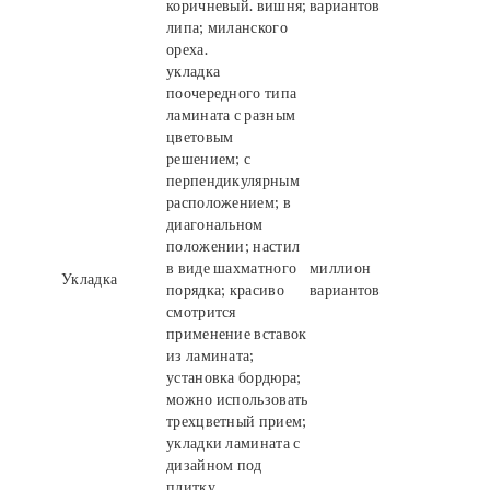
коричневый. вишня;
вариантов
липа; миланского
ореха.
укладка
поочередного типа
ламината с разным
цветовым
решением; с
перпендикулярным
расположением; в
диагональном
положении; настил
в виде шахматного
миллион
Укладка
порядка; красиво
вариантов
смотрится
применение вставок
из ламината;
установка бордюра;
можно использовать
трехцветный прием;
укладки ламината с
дизайном под
плитку.