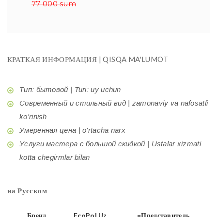
77 000 sum
КРАТКАЯ ИНФОРМАЦИЯ | QISQA MA'LUMOT
Тип: бытовой | Turi: uy uchun
Современный и стильный вид | zamonaviy va nafosatli
ko'rinish
Умеренная цена | o'rtacha narx
Услуги мастера с большой скидкой | Ustalar xizmati
kotta chegirmlar bilan
на Русском
Бренд
EcoPol.Uz
=Представитель