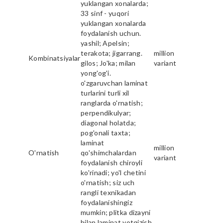
yuklangan xonalarda;
33 sinf - yuqori
yuklangan xonalarda
foydalanish uchun.
yashil; Apelsin;
terakota; jigarrang.
million
Kombinatsiyalar
gilos; Jo'ka; milan
variant
yong'og'i.
o'zgaruvchan laminat
turlarini turli xil
ranglarda o'rnatish;
perpendikulyar;
diagonal holatda;
pog'onali taxta;
laminat
million
O'rnatish
qo'shimchalardan
variant
foydalanish chiroyli
ko'rinadi; yo'l chetini
o'rnatish; siz uch
rangli texnikadan
foydalanishingiz
mumkin; plitka dizayni
bilan laminat yotqizish.