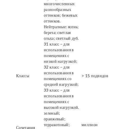
многочисленных
разнообразных
оттенков; бежевых
оттенков.
Нейтралные: ясень;
береза; светлая
ольха; светлый дуб.
31 класс – для
использования в
помещениях с
низкой нагрузкой;
32 класс – для
использования в
Классы
> 15 подвидов
помещениях со
средней нагрузкой;
33 класс – для
использования в
помещениях с
высокой нагрузкой.
зеленый;
оранжевый;
терракотовый;
миллион
Сочетания