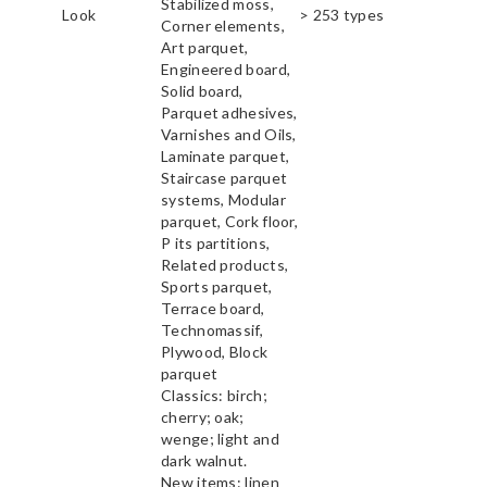
Stabilized moss,
Look
> 253 types
Corner elements,
Art parquet,
Engineered board,
Solid board,
Parquet adhesives,
Varnishes and Oils,
Laminate parquet,
Staircase parquet
systems, Modular
parquet, Cork floor,
P its partitions,
Related products,
Sports parquet,
Terrace board,
Technomassif,
Plywood, Block
parquet
Classics: birch;
cherry; oak;
wenge; light and
dark walnut.
New items: linen