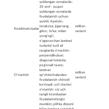
yuklangan xonalarda;
33 sinf - yuqori
yuklangan xonalarda
foydalanish uchun.
yashil; Apelsin;
terakota; jigarrang.
million
Kombinatsiyalar
gilos; Jo'ka; milan
variant
yong'og'i.
o'zgaruvchan laminat
turlarini turli xil
ranglarda o'rnatish;
perpendikulyar;
diagonal holatda;
pog'onali taxta;
laminat
million
O'rnatish
qo'shimchalardan
variant
foydalanish chiroyli
ko'rinadi; yo'l chetini
o'rnatish; siz uch
rangli texnikadan
foydalanishingiz
mumkin; plitka dizayni
bilan laminat yotqizish.