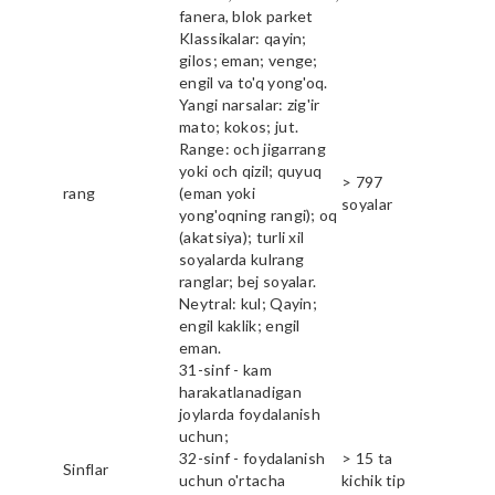
fanera, blok parket
Klassikalar: qayin;
gilos; eman; venge;
engil va to'q yong'oq.
Yangi narsalar: zig'ir
mato; kokos; jut.
Range: och jigarrang
yoki och qizil; quyuq
> 797
rang
(eman yoki
soyalar
yong'oqning rangi); oq
(akatsiya); turli xil
soyalarda kulrang
ranglar; bej soyalar.
Neytral: kul; Qayin;
engil kaklik; engil
eman.
31-sinf - kam
harakatlanadigan
joylarda foydalanish
uchun;
32-sinf - foydalanish
> 15 ta
Sinflar
uchun o'rtacha
kichik tip