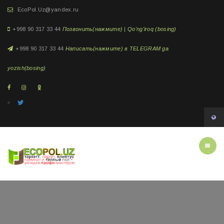
EcoPol.Uz@yandex.ru
+998 90 317 33 44
Позвонить(нажмите) | Qo'ng'iroq (bosing)
+998 90 317 33 44
Написать(нажмите) в TELEGRAM ga
yozish(bosing)