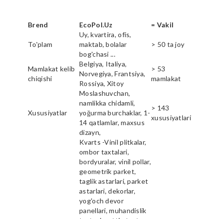
Brend
EcoPol.Uz
= Vakil
Uy, kvartira, ofis,
To'plam
maktab, bolalar
> 50 ta joy
bog'chasi ...
Belgiya, Italiya,
Mamlakat kelib
> 53
Norvegiya, Frantsiya,
chiqishi
mamlakat
Rossiya, Xitoy
Moslashuvchan,
namlikka chidamli,
> 143
Xususiyatlar
yoğurma burchaklar, 1-
xususiyatlari
14 qatlamlar, maxsus
dizayn,
Kvarts -Vinil plitkalar,
ombor taxtalari,
bordyuralar, vinil pollar,
geometrik parket,
taglik astarlari, parket
astarlari, dekorlar,
yog'och devor
panellari, muhandislik