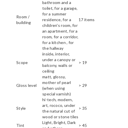
bathroom and a
toilet, for a garage,
for a summer
Room /
residence, for a
17 items
building
children's room, for
an apartment, for a
room, for a corridor,
for a kitchen , for
the hallway
inside, interior,
under a canopy or
Scope
> 19
balcony, walls or
ceiling
matt, glossy,
mother of pearl
Gloss level
> 29
(when using
special varnish)
hi-tech, modern,
art, rococo, under
Style
> 35
the natural cut of
wood or stone tiles
Light, Bright, Dark
Tint
> 45