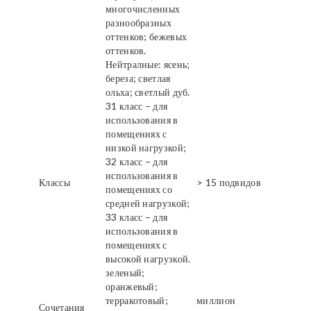
многочисленных
разнообразных
оттенков; бежевых
оттенков.
Нейтралные: ясень;
береза; светлая
ольха; светлый дуб.
31 класс – для
использования в
помещениях с
низкой нагрузкой;
32 класс – для
использования в
Классы
> 15 подвидов
помещениях со
средней нагрузкой;
33 класс – для
использования в
помещениях с
высокой нагрузкой.
зеленый;
оранжевый;
терракотовый;
миллион
Сочетания