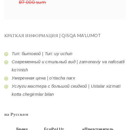
87 000 sum
КРАТКАЯ ИНФОРМАЦИЯ | QISQA MA'LUMOT
Тип: бытовой | Turi: uy uchun
Современный и стильный вид | zamonaviy va nafosatli
ko'rinish
Умеренная цена | o'rtacha narx
Услуги мастера с большой скидкой | Ustalar xizmati
kotta chegirmlar bilan
на Русском
Бренд
EcoPol.Uz
=Представитель