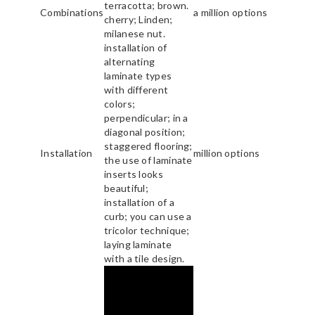
terracotta; brown.
Combinations
a million options
cherry; Linden;
milanese nut.
installation of
alternating
laminate types
with different
colors;
perpendicular; in a
diagonal position;
staggered flooring;
Installation
million options
the use of laminate
inserts looks
beautiful;
installation of a
curb; you can use a
tricolor technique;
laying laminate
with a tile design.