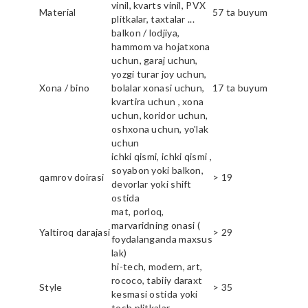
vinil, kvarts vinil, PVX
Material
57 ta buyum
plitkalar, taxtalar ...
balkon / lodjiya,
hammom va hojatxona
uchun, garaj uchun,
yozgi turar joy uchun,
Xona / bino
bolalar xonasi uchun,
17 ta buyum
kvartira uchun , xona
uchun, koridor uchun,
oshxona uchun, yo'lak
uchun
ichki qismi, ichki qismi ,
soyabon yoki balkon,
qamrov doirasi
> 19
devorlar yoki shift
ostida
mat, porloq,
marvaridning onasi (
Yaltiroq darajasi
> 29
foydalanganda maxsus
lak)
hi-tech, modern, art,
rococo, tabiiy daraxt
Style
> 35
kesmasi ostida yoki
tosh plitkalar