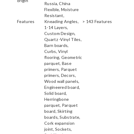
origin
Russia, China
Flexible, Moisture
Resistant,
Features
Kneading Angles,
> 143 Features
1-14 Layers,
Custom Design,
Quartz -Vinyl Tiles,
Barn boards,
Curbs, Vinyl
flooring, Geometric
parquet, Base
primers, Parquet
primers, Decors,
Wood wall panels,
Engineered board,
Solid board,
Herringbone
parquet, Parquet
board, Skirting
boards, Substrate,
Cork expansion
joint, Sockets,