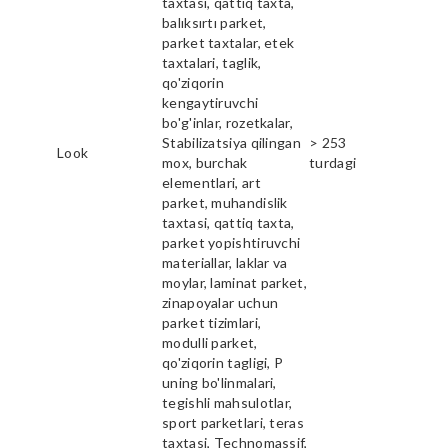
taxtasi, qattiq taxta,
balıksırtı parket,
parket taxtalar, etek
taxtalari, taglik,
qo'ziqorin
kengaytiruvchi
bo'g'inlar, rozetkalar,
Stabilizatsiya qilingan
> 253
Look
mox, burchak
turdagi
elementlari, art
parket, muhandislik
taxtasi, qattiq taxta,
parket yopishtiruvchi
materiallar, laklar va
moylar, laminat parket,
zinapoyalar uchun
parket tizimlari,
modulli parket,
qo'ziqorin tagligi, P
uning bo'linmalari,
tegishli mahsulotlar,
sport parketlari, teras
taxtasi, Technomassif,