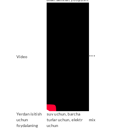
Video
***
Yerdan isitish
suv uchun, barcha
uchun
turlar uchun, elektr
mix
foydalaning
uchun