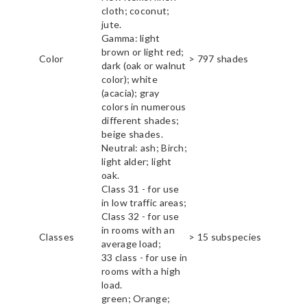
cloth; coconut;
jute.
Gamma: light
brown or light red;
Color
> 797 shades
dark (oak or walnut
color); white
(acacia); gray
colors in numerous
different shades;
beige shades.
Neutral: ash; Birch;
light alder; light
oak.
Class 31 - for use
in low traffic areas;
Class 32 - for use
in rooms with an
Classes
> 15 subspecies
average load;
33 class - for use in
rooms with a high
load.
green; Orange;