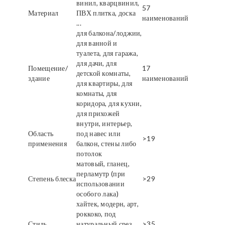
винил, кварцвинил,
57
Материал
ПВХ плитка, доска
наименований
...
для балкона/лоджии,
для ванной и
туалета, для гаража,
для дачи, для
Помещение/
17
детской комнаты,
здание
наименований
для квартиры, для
комнаты, для
коридора, для кухни,
для прихожей
внутри, интерьер,
Область
под навес или
>19
применения
балкон, стены либо
потолок
матовый, гланец,
перламутр (при
Степень блеска
>29
использовании
особого лака)
хайтек, модерн, арт,
роккоко, под
Стиль
натуральный срез
>35