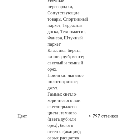
Реечные
перегородки,
Сопутствующие
товары, Спортивный
паркет, Террасная
доска, Техномассив,
Фанера, Штучный
паркет
Классика: береза;
вишня; дуб; венге;
светлый и темный
орех.
Новинки: льняное
полотно; кокос;
джут.
Гаммы: светло-
коричневого или
светло-рыжего
цвета; темного
Цвет
> 797 оттенков
(цвета дуб или
орех); белого
оттенка (акация);
серых расцветок