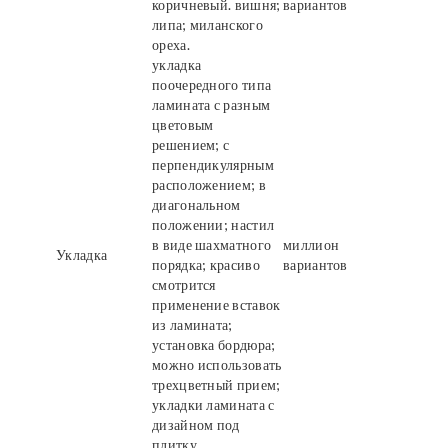
коричневый. вишня;
вариантов
липа; миланского
ореха.
укладка
поочередного типа
ламината с разным
цветовым
решением; с
перпендикулярным
расположением; в
диагональном
положении; настил
в виде шахматного
миллион
Укладка
порядка; красиво
вариантов
смотрится
применение вставок
из ламината;
установка бордюра;
можно использовать
трехцветный прием;
укладки ламината с
дизайном под
плитку.