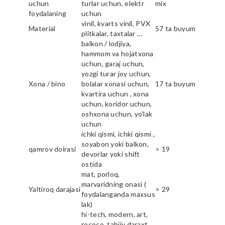
uchun
turlar uchun, elektr
mix
foydalaning
uchun
vinil, kvarts vinil, PVX
Material
57 ta buyum
plitkalar, taxtalar ...
balkon / lodjiya,
hammom va hojatxona
uchun, garaj uchun,
yozgi turar joy uchun,
Xona / bino
bolalar xonasi uchun,
17 ta buyum
kvartira uchun , xona
uchun, koridor uchun,
oshxona uchun, yo'lak
uchun
ichki qismi, ichki qismi ,
soyabon yoki balkon,
qamrov doirasi
> 19
devorlar yoki shift
ostida
mat, porloq,
marvaridning onasi (
Yaltiroq darajasi
> 29
foydalanganda maxsus
lak)
hi-tech, modern, art,
rococo, tabiiy daraxt