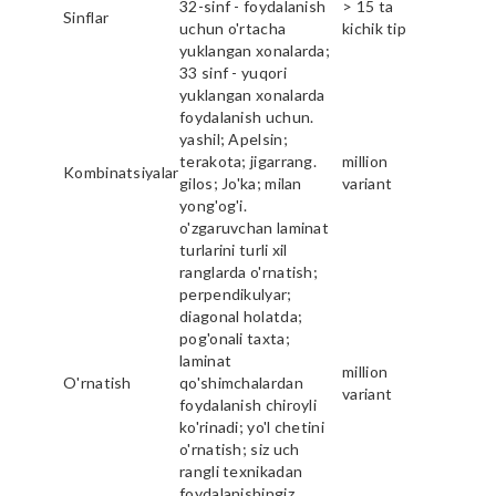
32-sinf - foydalanish
> 15 ta
Sinflar
uchun o'rtacha
kichik tip
yuklangan xonalarda;
33 sinf - yuqori
yuklangan xonalarda
foydalanish uchun.
yashil; Apelsin;
terakota; jigarrang.
million
Kombinatsiyalar
gilos; Jo'ka; milan
variant
yong'og'i.
o'zgaruvchan laminat
turlarini turli xil
ranglarda o'rnatish;
perpendikulyar;
diagonal holatda;
pog'onali taxta;
laminat
million
O'rnatish
qo'shimchalardan
variant
foydalanish chiroyli
ko'rinadi; yo'l chetini
o'rnatish; siz uch
rangli texnikadan
foydalanishingiz