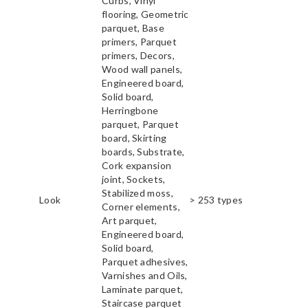
Curbs, Vinyl
flooring, Geometric
parquet, Base
primers, Parquet
primers, Decors,
Wood wall panels,
Engineered board,
Solid board,
Herringbone
parquet, Parquet
board, Skirting
boards, Substrate,
Cork expansion
joint, Sockets,
Stabilized moss,
Look
> 253 types
Corner elements,
Art parquet,
Engineered board,
Solid board,
Parquet adhesives,
Varnishes and Oils,
Laminate parquet,
Staircase parquet