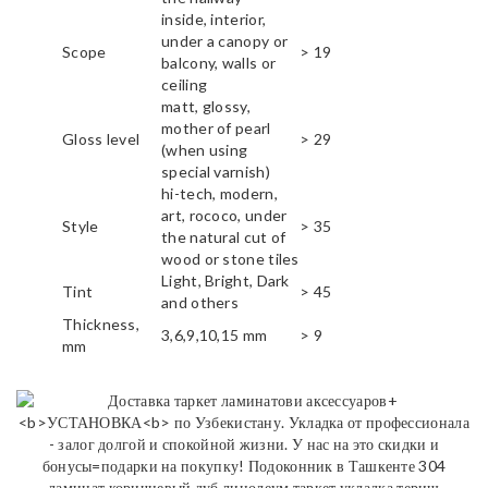
inside, interior,
under a canopy or
Scope
> 19
balcony, walls or
ceiling
matt, glossy,
mother of pearl
Gloss level
> 29
(when using
special varnish)
hi-tech, modern,
art, rococo, under
Style
> 35
the natural cut of
wood or stone tiles
Light, Bright, Dark
Tint
> 45
and others
Thickness,
3,6,9,10,15 mm
> 9
mm