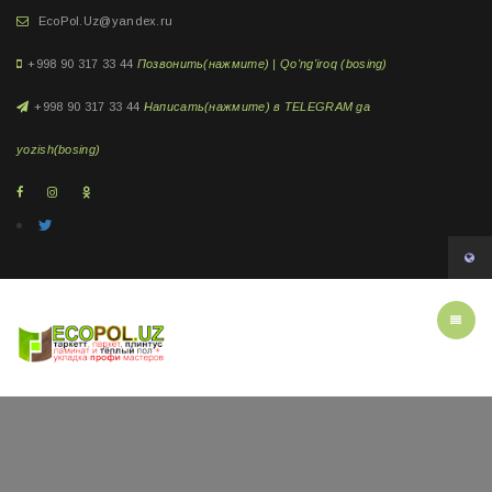
EcoPol.Uz@yandex.ru
+998 90 317 33 44
Позвонить(нажмите) | Qo'ng'iroq (bosing)
+998 90 317 33 44
Написать(нажмите) в TELEGRAM ga
yozish(bosing)