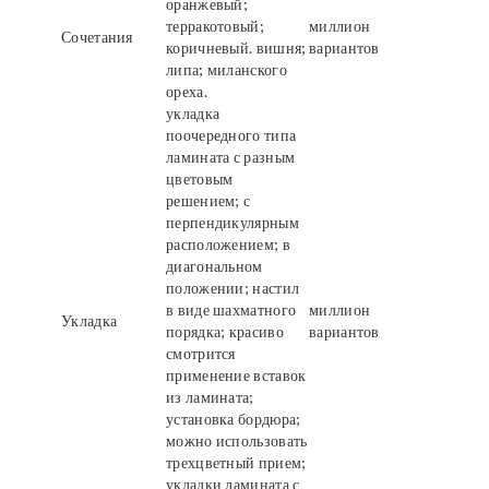
оранжевый;
терракотовый;
миллион
Сочетания
коричневый. вишня;
вариантов
липа; миланского
ореха.
укладка
поочередного типа
ламината с разным
цветовым
решением; с
перпендикулярным
расположением; в
диагональном
положении; настил
в виде шахматного
миллион
Укладка
порядка; красиво
вариантов
смотрится
применение вставок
из ламината;
установка бордюра;
можно использовать
трехцветный прием;
укладки ламината с