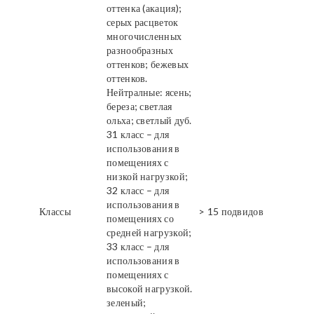
оттенка (акация);
серых расцветок
многочисленных
разнообразных
оттенков; бежевых
оттенков.
Нейтралные: ясень;
береза; светлая
ольха; светлый дуб.
31 класс – для
использования в
помещениях с
низкой нагрузкой;
32 класс – для
использования в
Классы
> 15 подвидов
помещениях со
средней нагрузкой;
33 класс – для
использования в
помещениях с
высокой нагрузкой.
зеленый;