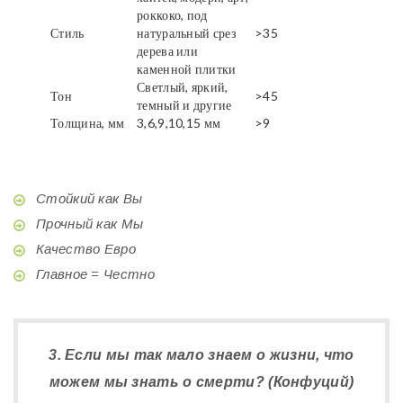
роккоко, под
Стиль
натуральный срез
>35
дерева или
каменной плитки
Светлый, яркий,
Тон
>45
темный и другие
Толщина, мм
3,6,9,10,15 мм
>9
Стойкий как Вы
Прочный как Мы
Качество Евро
Главное = Честно
3. Если мы так мало знаем о жизни, что
можем мы знать о смерти? (Конфуций)