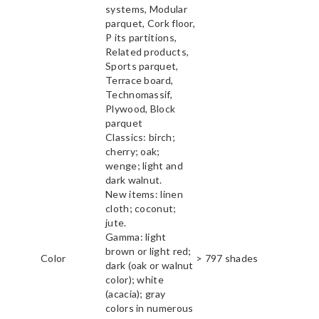
systems, Modular
parquet, Cork floor,
P its partitions,
Related products,
Sports parquet,
Terrace board,
Technomassif,
Plywood, Block
parquet
Classics: birch;
cherry; oak;
wenge; light and
dark walnut.
New items: linen
cloth; coconut;
jute.
Gamma: light
brown or light red;
Color
> 797 shades
dark (oak or walnut
color); white
(acacia); gray
colors in numerous