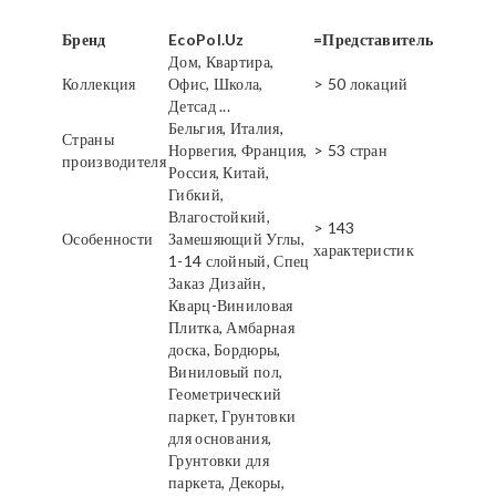
Бренд
EcoPol.Uz
=Представитель
Дом, Квартира,
Коллекция
Офис, Школа,
> 50 локаций
Детсад ...
Бельгия, Италия,
Страны
Норвегия, Франция,
> 53 стран
производителя
Россия, Китай,
Гибкий,
Влагостойкий,
> 143
Особенности
Замешяющий Углы,
характеристик
1-14 слойный, Спец
Заказ Дизайн,
Кварц-Виниловая
Плитка, Амбарная
доска, Бордюры,
Виниловый пол,
Геометрический
паркет, Грунтовки
для основания,
Грунтовки для
паркета, Декоры,