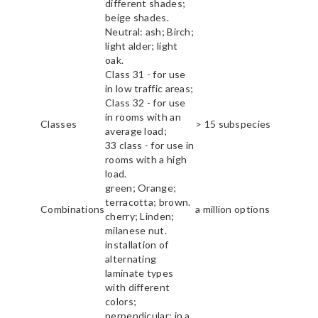
different shades;
beige shades.
Neutral: ash; Birch;
light alder; light
oak.
Class 31 - for use
in low traffic areas;
Class 32 - for use
in rooms with an
Classes
> 15 subspecies
average load;
33 class - for use in
rooms with a high
load.
green; Orange;
terracotta; brown.
Combinations
a million options
cherry; Linden;
milanese nut.
installation of
alternating
laminate types
with different
colors;
perpendicular; in a