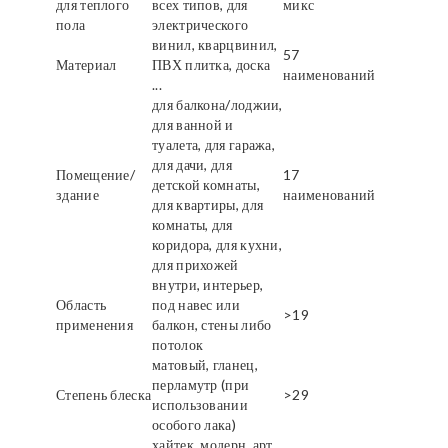
для теплого
всех типов, для
микс
пола
электрического
винил, кварцвинил,
57
Материал
ПВХ плитка, доска
наименований
...
для балкона/лоджии,
для ванной и
туалета, для гаража,
для дачи, для
Помещение/
17
детской комнаты,
здание
наименований
для квартиры, для
комнаты, для
коридора, для кухни,
для прихожей
внутри, интерьер,
Область
под навес или
>19
применения
балкон, стены либо
потолок
матовый, гланец,
перламутр (при
Степень блеска
>29
использовании
особого лака)
хайтек, модерн, арт,