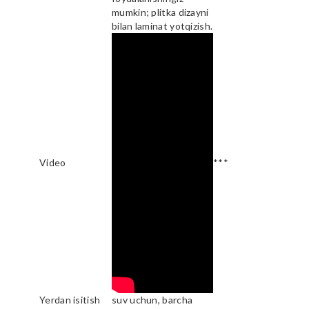
mumkin; plitka dizayni
bilan laminat yotqizish.
Video
***
Yerdan isitish
suv uchun, barcha