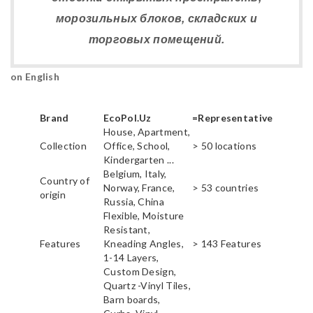
морозильных блоков, складских и
торговых помещений.
on English
Brand
EcoPol.Uz
=Representative
House, Apartment,
Collection
Office, School,
> 50 locations
Kindergarten ...
Belgium, Italy,
Country of
Norway, France,
> 53 countries
origin
Russia, China
Flexible, Moisture
Resistant,
Features
Kneading Angles,
> 143 Features
1-14 Layers,
Custom Design,
Quartz -Vinyl Tiles,
Barn boards,