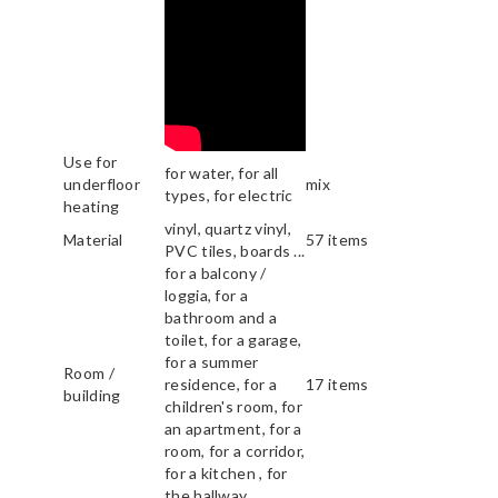
Use for
for water, for all
underfloor
mix
types, for electric
heating
vinyl, quartz vinyl,
Material
57 items
PVC tiles, boards ...
for a balcony /
loggia, for a
bathroom and a
toilet, for a garage,
for a summer
Room /
residence, for a
17 items
building
children's room, for
an apartment, for a
room, for a corridor,
for a kitchen , for
the hallway