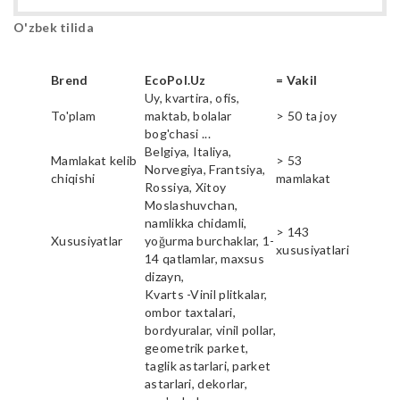
O'zbek tilida
Brend
EcoPol.Uz
= Vakil
Uy, kvartira, ofis,
To'plam
maktab, bolalar
> 50 ta joy
bog'chasi ...
Belgiya, Italiya,
Mamlakat kelib
> 53
Norvegiya, Frantsiya,
chiqishi
mamlakat
Rossiya, Xitoy
Moslashuvchan,
namlikka chidamli,
> 143
Xususiyatlar
yoğurma burchaklar, 1-
xususiyatlari
14 qatlamlar, maxsus
dizayn,
Kvarts -Vinil plitkalar,
ombor taxtalari,
bordyuralar, vinil pollar,
geometrik parket,
taglik astarlari, parket
astarlari, dekorlar,