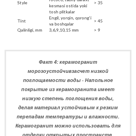
Style
> 35
kesmasi ostida yoki
tosh plitkalar
Engil, yorqin, qorong'i
Tint
> 45
va boshqalar
Qalinligi, mm
3,6,9,10,15 mm
> 9
Факт 4: керамогранит
морозоустойчивзасчет низкой
поглощаемости воды - Напольное
покрытие из керамогранита имеет
низкую степень поглощения воды,
делая материал устойчивым к резким
перепадам температуры и влажности.
Керамогранит можно использовать для
отделки открытых пространств,