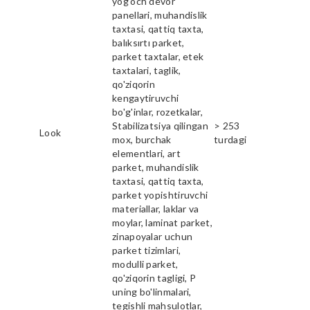
yog'och devor
panellari, muhandislik
taxtasi, qattiq taxta,
balıksırtı parket,
parket taxtalar, etek
taxtalari, taglik,
qo'ziqorin
kengaytiruvchi
bo'g'inlar, rozetkalar,
Stabilizatsiya qilingan
> 253
Look
mox, burchak
turdagi
elementlari, art
parket, muhandislik
taxtasi, qattiq taxta,
parket yopishtiruvchi
materiallar, laklar va
moylar, laminat parket,
zinapoyalar uchun
parket tizimlari,
modulli parket,
qo'ziqorin tagligi, P
uning bo'linmalari,
tegishli mahsulotlar,