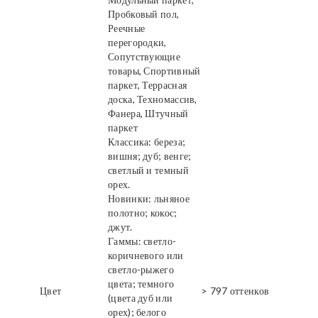
Пробковый пол,
Реечные
перегородки,
Сопутствующие
товары, Спортивный
паркет, Террасная
доска, Техномассив,
Фанера, Штучный
паркет
Классика: береза;
вишня; дуб; венге;
светлый и темный
орех.
Новинки: льняное
полотно; кокос;
джут.
Гаммы: светло-
коричневого или
светло-рыжего
цвета; темного
Цвет
> 797 оттенков
(цвета дуб или
орех); белого