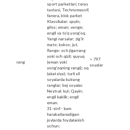
sport parketlari, teras
taxtasi, Technomassif,
fanera, blok parket
Klassikalar: qayin;
gilos; eman; venge;
engil va to'q yong'oq.
Yangi narsalar: zig'ir
mato; kokos; jut.
Range: och jigarrang
yoki och qizil; quyuq
> 797
rang
(eman yoki
soyalar
yong'oqning rangi); oq
(akatsiya); turli xil
soyalarda kulrang
ranglar; bej soyalar.
Neytral: kul; Qayin;
engil kaklik; engil
eman.
31-sinf - kam
harakatlanadigan
joylarda foydalanish
uchun;