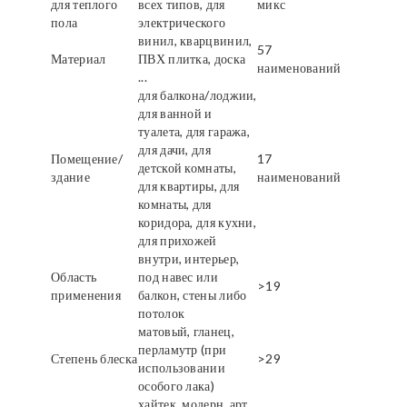
для теплого
всех типов, для
микс
пола
электрического
винил, кварцвинил,
57
Материал
ПВХ плитка, доска
наименований
...
для балкона/лоджии,
для ванной и
туалета, для гаража,
для дачи, для
Помещение/
17
детской комнаты,
здание
наименований
для квартиры, для
комнаты, для
коридора, для кухни,
для прихожей
внутри, интерьер,
Область
под навес или
>19
применения
балкон, стены либо
потолок
матовый, гланец,
перламутр (при
Степень блеска
>29
использовании
особого лака)
хайтек, модерн, арт,