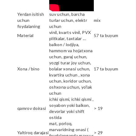
Yerdan isitish
suv uchun, barcha
uchun
turlar uchun, elektr
mix
foydalaning
uchun
vinil, kvarts vinil, PVX
Material
57 ta buyum
plitkalar, taxtalar ...
balkon / lodjiya,
hammom va hojatxona
uchun, garaj uchun,
yozgi turar joy uchun,
Xona / bino
bolalar xonasi uchun,
17 ta buyum
kvartira uchun , xona
uchun, koridor uchun,
oshxona uchun, yo'lak
uchun
ichki qismi, ichki qismi ,
soyabon yoki balkon,
qamrov doirasi
> 19
devorlar yoki shift
ostida
mat, porloq,
marvaridning onasi (
Yaltiroq darajasi
> 29
foydalanganda maxsus