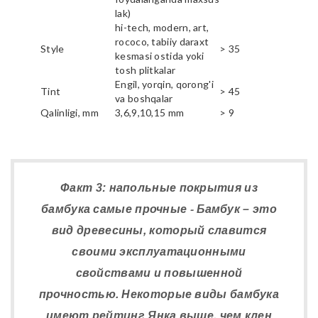
lak)
hi-tech, modern, art,
rococo, tabiiy daraxt
Style
> 35
kesmasi ostida yoki
tosh plitkalar
Engil, yorqin, qorong'i
Tint
> 45
va boshqalar
Qalinligi, mm
3,6,9,10,15 mm
> 9
Факт 3: напольные покрытия из
бамбука самые прочные - Бамбук – это
вид древесины, который славится
своими эксплуатационными
свойствами и повышенной
прочностью. Некоторые виды бамбука
имеют рейтинг Янка выше, чем клен