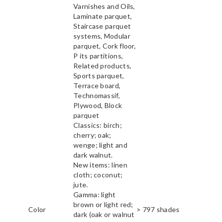
Varnishes and Oils,
Laminate parquet,
Staircase parquet
systems, Modular
parquet, Cork floor,
P its partitions,
Related products,
Sports parquet,
Terrace board,
Technomassif,
Plywood, Block
parquet
Classics: birch;
cherry; oak;
wenge; light and
dark walnut.
New items: linen
cloth; coconut;
jute.
Gamma: light
brown or light red;
Color
> 797 shades
dark (oak or walnut