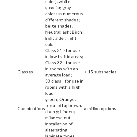
color); white
(acacia); gray
colors in numerous
different shades;
beige shades.
Neutral: ash; Birch;
light alder; light
oak.
Class 31 - for use
in low traffic areas;
Class 32 - for use
in rooms with an
Classes
> 15 subspecies
average load;
33 class - for use in
rooms with a high
load.
green; Orange;
terracotta; brown.
Combinations
a million options
cherry; Linden;
milanese nut.
installation of
alternating
laminate types