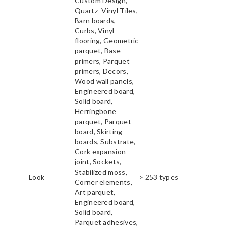
Custom Design,
Quartz -Vinyl Tiles,
Barn boards,
Curbs, Vinyl
flooring, Geometric
parquet, Base
primers, Parquet
primers, Decors,
Wood wall panels,
Engineered board,
Solid board,
Herringbone
parquet, Parquet
board, Skirting
boards, Substrate,
Cork expansion
joint, Sockets,
Stabilized moss,
Look
> 253 types
Corner elements,
Art parquet,
Engineered board,
Solid board,
Parquet adhesives,