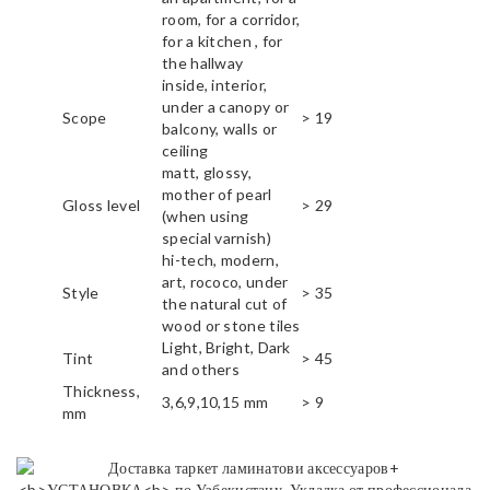
room, for a corridor,
for a kitchen , for
the hallway
inside, interior,
under a canopy or
Scope
> 19
balcony, walls or
ceiling
matt, glossy,
mother of pearl
Gloss level
> 29
(when using
special varnish)
hi-tech, modern,
art, rococo, under
Style
> 35
the natural cut of
wood or stone tiles
Light, Bright, Dark
Tint
> 45
and others
Thickness,
3,6,9,10,15 mm
> 9
mm