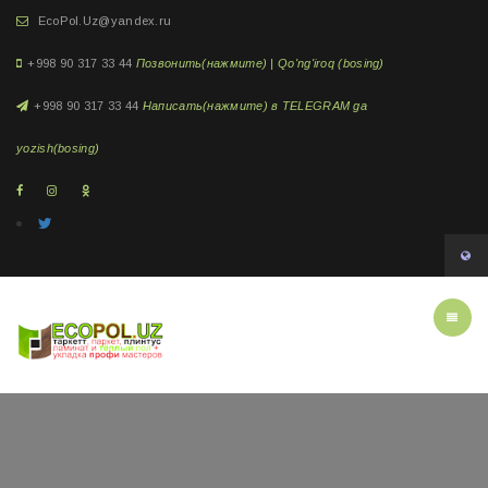
EcoPol.Uz@yandex.ru
+998 90 317 33 44
Позвонить(нажмите) | Qo'ng'iroq (bosing)
+998 90 317 33 44
Написать(нажмите) в TELEGRAM ga
yozish(bosing)