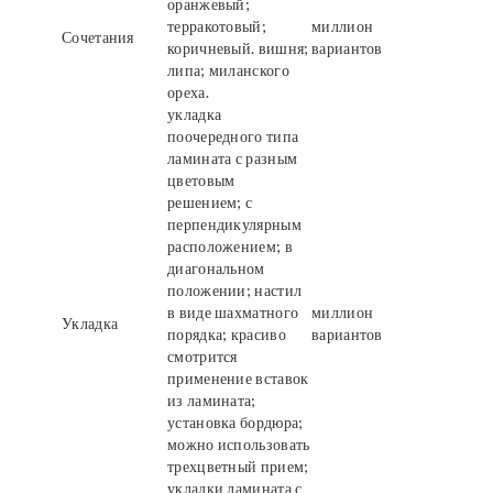
оранжевый;
терракотовый;
миллион
Сочетания
коричневый. вишня;
вариантов
липа; миланского
ореха.
укладка
поочередного типа
ламината с разным
цветовым
решением; с
перпендикулярным
расположением; в
диагональном
положении; настил
в виде шахматного
миллион
Укладка
порядка; красиво
вариантов
смотрится
применение вставок
из ламината;
установка бордюра;
можно использовать
трехцветный прием;
укладки ламината с