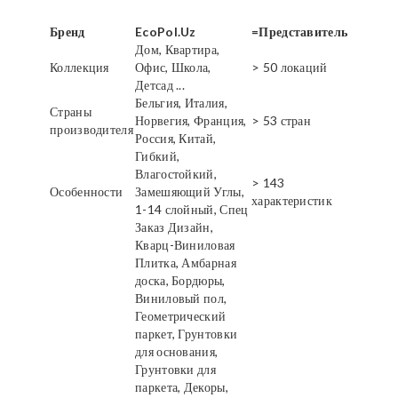
Бренд
EcoPol.Uz
=Представитель
Дом, Квартира,
Коллекция
Офис, Школа,
> 50 локаций
Детсад ...
Бельгия, Италия,
Страны
Норвегия, Франция,
> 53 стран
производителя
Россия, Китай,
Гибкий,
Влагостойкий,
> 143
Особенности
Замешяющий Углы,
характеристик
1-14 слойный, Спец
Заказ Дизайн,
Кварц-Виниловая
Плитка, Амбарная
доска, Бордюры,
Виниловый пол,
Геометрический
паркет, Грунтовки
для основания,
Грунтовки для
паркета, Декоры,