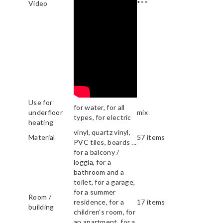
Video
***
Use for
for water, for all
underfloor
mix
types, for electric
heating
vinyl, quartz vinyl,
Material
57 items
PVC tiles, boards ...
for a balcony /
loggia, for a
bathroom and a
toilet, for a garage,
for a summer
Room /
residence, for a
17 items
building
children's room, for
an apartment, for a