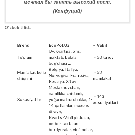
мечтал бы занять высокий пост.
(Конфуций)
O'zbek tilida
Brend
EcoPol.Uz
= Vakil
Uy, kvartira, ofis,
To'plam
maktab, bolalar
> 50 ta joy
bog'chasi ...
Belgiya, Italiya,
Mamlakat kelib
> 53
Norvegiya, Frantsiya,
chiqishi
mamlakat
Rossiya, Xitoy
Moslashuvchan,
namlikka chidamli,
> 143
Xususiyatlar
yoğurma burchaklar, 1-
xususiyatlari
14 qatlamlar, maxsus
dizayn,
Kvarts -Vinil plitkalar,
ombor taxtalari,
bordyuralar, vinil pollar,