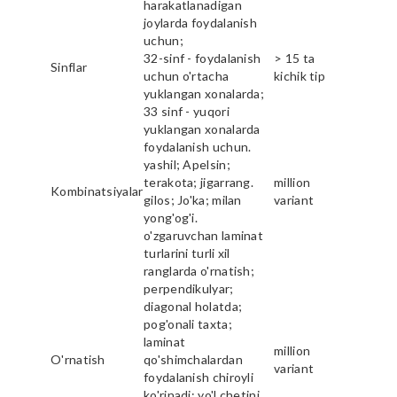
harakatlanadigan
joylarda foydalanish
uchun;
32-sinf - foydalanish
> 15 ta
Sinflar
uchun o'rtacha
kichik tip
yuklangan xonalarda;
33 sinf - yuqori
yuklangan xonalarda
foydalanish uchun.
yashil; Apelsin;
terakota; jigarrang.
million
Kombinatsiyalar
gilos; Jo'ka; milan
variant
yong'og'i.
o'zgaruvchan laminat
turlarini turli xil
ranglarda o'rnatish;
perpendikulyar;
diagonal holatda;
pog'onali taxta;
laminat
million
O'rnatish
qo'shimchalardan
variant
foydalanish chiroyli
ko'rinadi; yo'l chetini