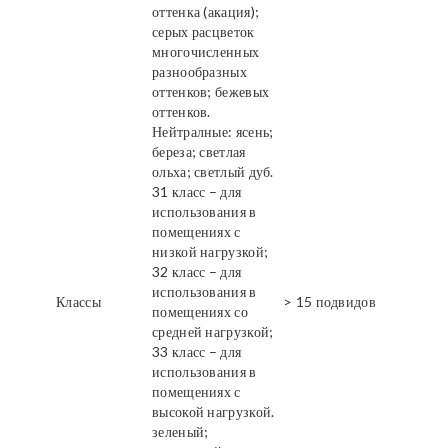
оттенка (акация);
серых расцветок
многочисленных
разнообразных
оттенков; бежевых
оттенков.
Нейтралные: ясень;
береза; светлая
ольха; светлый дуб.
31 класс – для
использования в
помещениях с
низкой нагрузкой;
32 класс – для
использования в
Классы
> 15 подвидов
помещениях со
средней нагрузкой;
33 класс – для
использования в
помещениях с
высокой нагрузкой.
зеленый;