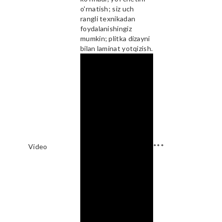
o'rnatish; siz uch
rangli texnikadan
foydalanishingiz
mumkin; plitka dizayni
bilan laminat yotqizish.
Video
***