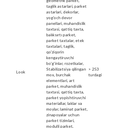
geometrik parket,
taglik astarlari, parket
astarlari, dekorlar,
yog'och devor
panellari, muhandislik
taxtasi, qattiq taxta,
balıksırtı parket,
parket taxtalar, etek
taxtalari, taglik,
qo'ziqorin
kengaytiruvchi
bo'g'inlar, rozetkalar,
Stabilizatsiya qilingan
> 253
Look
mox, burchak
turdagi
elementlari, art
parket, muhandislik
taxtasi, qattiq taxta,
parket yopishtiruvchi
materiallar, laklar va
moylar, laminat parket,
zinapoyalar uchun
parket tizimlari,
modulli parket,