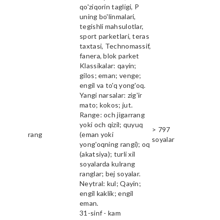
qo'ziqorin tagligi, P
uning bo'linmalari,
tegishli mahsulotlar,
sport parketlari, teras
taxtasi, Technomassif,
fanera, blok parket
Klassikalar: qayin;
gilos; eman; venge;
engil va to'q yong'oq.
Yangi narsalar: zig'ir
mato; kokos; jut.
Range: och jigarrang
yoki och qizil; quyuq
> 797
rang
(eman yoki
soyalar
yong'oqning rangi); oq
(akatsiya); turli xil
soyalarda kulrang
ranglar; bej soyalar.
Neytral: kul; Qayin;
engil kaklik; engil
eman.
31-sinf - kam