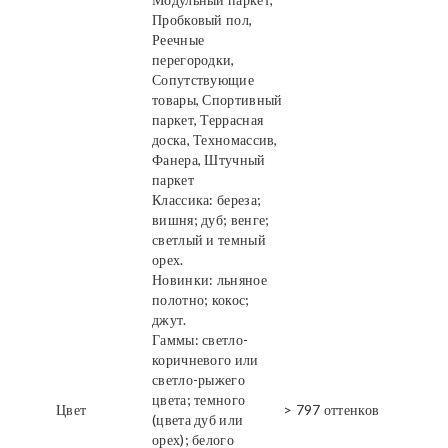
Пробковый пол,
Реечные
перегородки,
Сопутствующие
товары, Спортивный
паркет, Террасная
доска, Техномассив,
Фанера, Штучный
паркет
Классика: береза;
вишня; дуб; венге;
светлый и темный
орех.
Новинки: льняное
полотно; кокос;
джут.
Гаммы: светло-
коричневого или
светло-рыжего
цвета; темного
Цвет
> 797 оттенков
(цвета дуб или
орех); белого