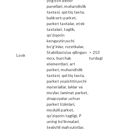
yog'och devor
panellari, muhandislik
taxtasi, qattiq taxta,
balıksırtı parket,
parket taxtalar, etek
taxtalari, taglik,
qo'ziqorin
kengaytiruvchi
bo'g'inlar, rozetkalar,
Stabilizatsiya qilingan
> 253
Look
mox, burchak
turdagi
elementlari, art
parket, muhandislik
taxtasi, qattiq taxta,
parket yopishtiruvchi
materiallar, laklar va
moylar, laminat parket,
zinapoyalar uchun
parket tizimlari,
modulli parket,
qo'ziqorin tagligi, P
uning bo'linmalari,
tegishli mahsulotlar,