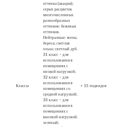
оттенка (акация);
серых расцветок
многочисленных
разнообразных
оттенков; бежевых
оттенков.
Нейтралные: ясень;
береза; светлая
ольха; светлый дуб.
31 класс – для
использования в
помещениях с
низкой нагрузкой;
32 класс – для
использования в
Классы
> 15 подвидов
помещениях со
средней нагрузкой;
33 класс – для
использования в
помещениях с
высокой нагрузкой.
зеленый;