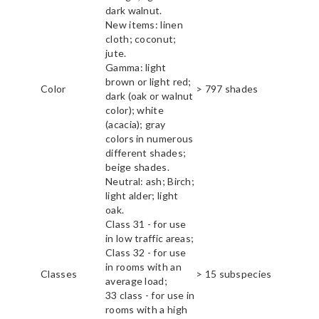
dark walnut.
New items: linen
cloth; coconut;
jute.
Gamma: light
brown or light red;
Color
> 797 shades
dark (oak or walnut
color); white
(acacia); gray
colors in numerous
different shades;
beige shades.
Neutral: ash; Birch;
light alder; light
oak.
Class 31 - for use
in low traffic areas;
Class 32 - for use
in rooms with an
Classes
> 15 subspecies
average load;
33 class - for use in
rooms with a high