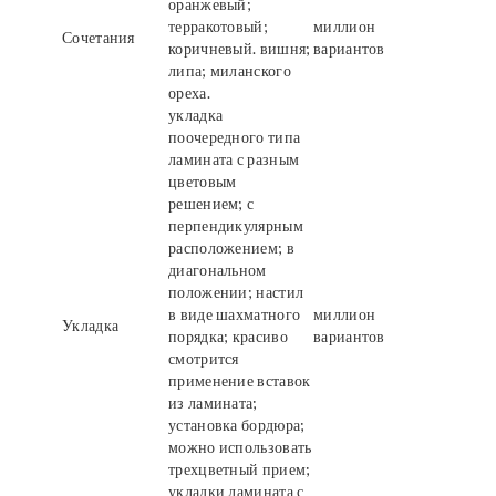
оранжевый;
терракотовый;
миллион
Сочетания
коричневый. вишня;
вариантов
липа; миланского
ореха.
укладка
поочередного типа
ламината с разным
цветовым
решением; с
перпендикулярным
расположением; в
диагональном
положении; настил
в виде шахматного
миллион
Укладка
порядка; красиво
вариантов
смотрится
применение вставок
из ламината;
установка бордюра;
можно использовать
трехцветный прием;
укладки ламината с