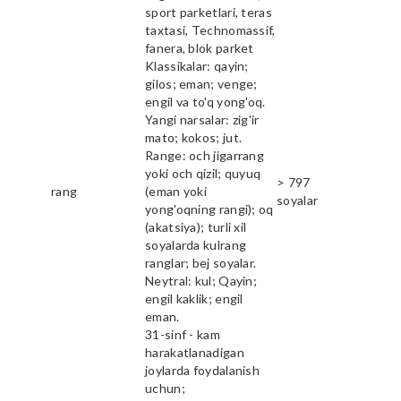
sport parketlari, teras
taxtasi, Technomassif,
fanera, blok parket
Klassikalar: qayin;
gilos; eman; venge;
engil va to'q yong'oq.
Yangi narsalar: zig'ir
mato; kokos; jut.
Range: och jigarrang
yoki och qizil; quyuq
> 797
rang
(eman yoki
soyalar
yong'oqning rangi); oq
(akatsiya); turli xil
soyalarda kulrang
ranglar; bej soyalar.
Neytral: kul; Qayin;
engil kaklik; engil
eman.
31-sinf - kam
harakatlanadigan
joylarda foydalanish
uchun;