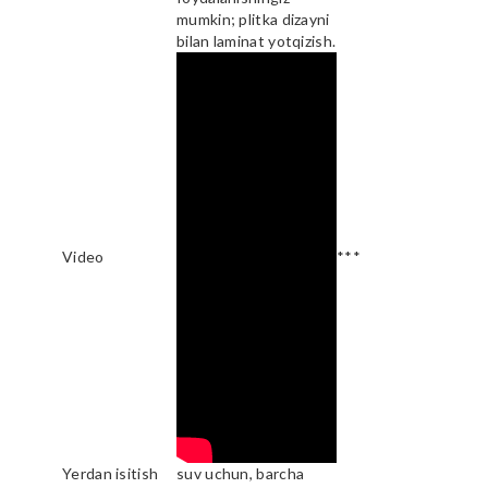
mumkin; plitka dizayni
bilan laminat yotqizish.
Video
***
Yerdan isitish
suv uchun, barcha