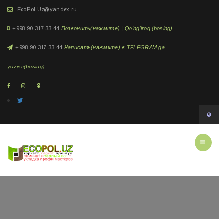
EcoPol.Uz@yandex.ru
+998 90 317 33 44
Позвонить(нажмите) | Qo'ng'iroq (bosing)
+998 90 317 33 44
Написать(нажмите) в TELEGRAM ga
yozish(bosing)