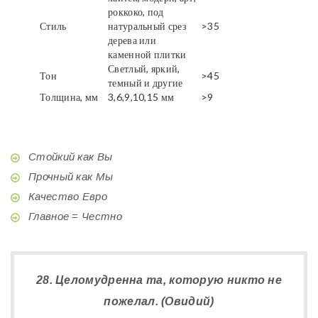
роккоко, под
Стиль
натуральный срез
>35
дерева или
каменной плитки
Светлый, яркий,
Тон
>45
темный и другие
Толщина, мм
3,6,9,10,15 мм
>9
Стойкий как Вы
Прочный как Мы
Качество Евро
Главное = Честно
28. Целомудренна та, которую никто не
пожелал. (Овидий)