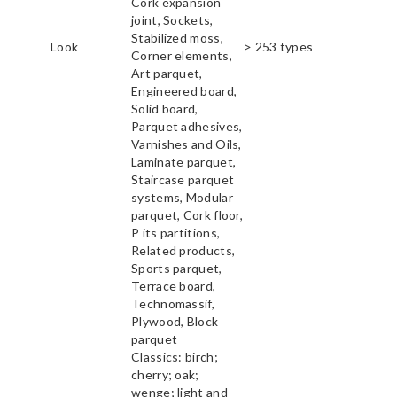
Cork expansion
joint, Sockets,
Stabilized moss,
Look
> 253 types
Corner elements,
Art parquet,
Engineered board,
Solid board,
Parquet adhesives,
Varnishes and Oils,
Laminate parquet,
Staircase parquet
systems, Modular
parquet, Cork floor,
P its partitions,
Related products,
Sports parquet,
Terrace board,
Technomassif,
Plywood, Block
parquet
Classics: birch;
cherry; oak;
wenge; light and