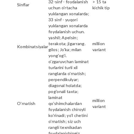
32-sinf - foydalanish
> 15 ta
Sinflar
uchun o'rtacha
kichik tip
yuklangan xonalarda;
33 sinf - yuqori
yuklangan xonalarda
foydalanish uchun.
yashil; Apelsin;
terakota; jigarrang.
million
Kombinatsiyalar
gilos; Jo'ka; milan
variant
yong'og'i.
o'zgaruvchan laminat
turlarini turli xil
ranglarda o'rnatish;
perpendikulyar;
diagonal holatda;
pog'onali taxta;
laminat
million
O'rnatish
qo'shimchalardan
variant
foydalanish chiroyli
ko'rinadi; yo'l chetini
o'rnatish; siz uch
rangli texnikadan
foydalanishingiz