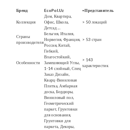
Бренд
EcoPol.Uz
=Представитель
Дом, Квартира,
Коллекция
Офис, Школа,
> 50 локаций
Детсад ...
Бельгия, Италия,
Страны
Норвегия, Франция,
> 53 стран
производителя
Россия, Китай,
Гибкий,
Влагостойкий,
> 143
Особенности
Замешяющий Углы,
характеристик
1-14 слойный, Спец
Заказ Дизайн,
Кварц-Виниловая
Плитка, Амбарная
доска, Бордюры,
Виниловый пол,
Геометрический
паркет, Грунтовки
для основания,
Грунтовки для
паркета, Декоры,