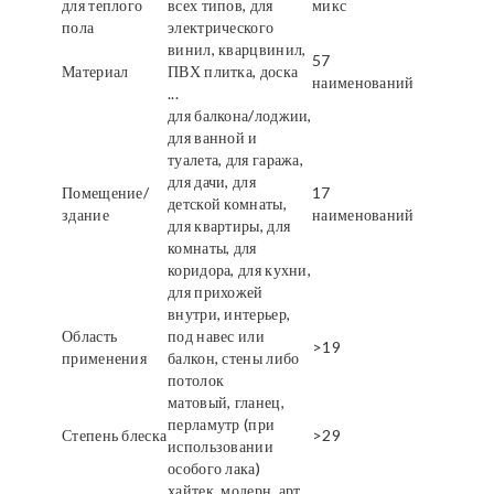
для теплого
всех типов, для
микс
пола
электрического
винил, кварцвинил,
57
Материал
ПВХ плитка, доска
наименований
...
для балкона/лоджии,
для ванной и
туалета, для гаража,
для дачи, для
Помещение/
17
детской комнаты,
здание
наименований
для квартиры, для
комнаты, для
коридора, для кухни,
для прихожей
внутри, интерьер,
Область
под навес или
>19
применения
балкон, стены либо
потолок
матовый, гланец,
перламутр (при
Степень блеска
>29
использовании
особого лака)
хайтек, модерн, арт,