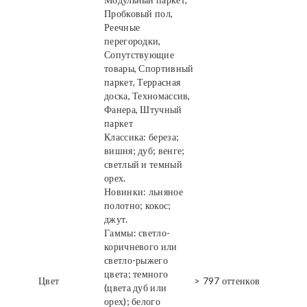
Пробковый пол,
Реечные
перегородки,
Сопутствующие
товары, Спортивный
паркет, Террасная
доска, Техномассив,
Фанера, Штучный
паркет
Классика: береза;
вишня; дуб; венге;
светлый и темный
орех.
Новинки: льняное
полотно; кокос;
джут.
Гаммы: светло-
коричневого или
светло-рыжего
цвета; темного
Цвет
> 797 оттенков
(цвета дуб или
орех); белого