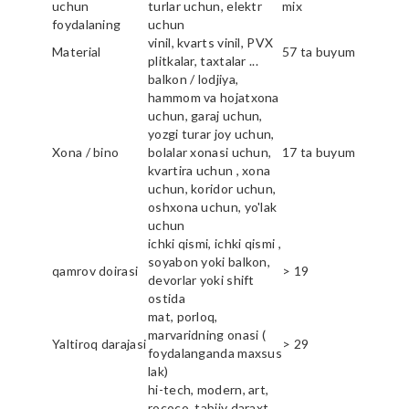
uchun
turlar uchun, elektr
mix
foydalaning
uchun
vinil, kvarts vinil, PVX
Material
57 ta buyum
plitkalar, taxtalar ...
balkon / lodjiya,
hammom va hojatxona
uchun, garaj uchun,
yozgi turar joy uchun,
Xona / bino
bolalar xonasi uchun,
17 ta buyum
kvartira uchun , xona
uchun, koridor uchun,
oshxona uchun, yo'lak
uchun
ichki qismi, ichki qismi ,
soyabon yoki balkon,
qamrov doirasi
> 19
devorlar yoki shift
ostida
mat, porloq,
marvaridning onasi (
Yaltiroq darajasi
> 29
foydalanganda maxsus
lak)
hi-tech, modern, art,
rococo, tabiiy daraxt