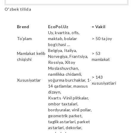
O'zbek tilida
Brend
EcoPol.Uz
= Vakil
Uy, kvartira, ofis,
To'plam
maktab, bolalar
> 50 ta joy
bog'chasi ...
Belgiya, Italiya,
Mamlakat kelib
> 53
Norvegiya, Frantsiya,
chiqishi
mamlakat
Rossiya, Xitoy
Moslashuvchan,
namlikka chidamli,
> 143
Xususiyatlar
yoğurma burchaklar, 1-
xususiyatlari
14 qatlamlar, maxsus
dizayn,
Kvarts -Vinil plitkalar,
ombor taxtalari,
bordyuralar, vinil pollar,
geometrik parket,
taglik astarlari, parket
astarlari, dekorlar,