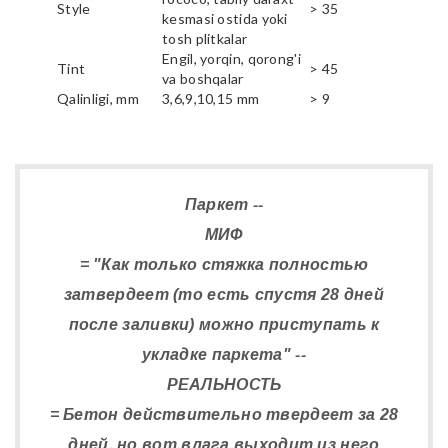
Style
> 35
kesmasi ostida yoki
tosh plitkalar
Engil, yorqin, qorong'i
Tint
> 45
va boshqalar
Qalinligi, mm
3,6,9,10,15 mm
> 9
Паркет --
МИФ
= "Как только стяжка полностью
затвердеет (то есть спустя 28 дней
после заливки) можно приступать к
укладке паркета" --
РЕАЛЬНОСТЬ
= Бетон действительно твердеет за 28
дней, но вот влага выходит из него