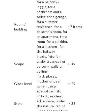
for a balcony /
loggia, for a
bathroom and a
toilet, for a garage,
for a summer
Room /
residence, for a
17 items
building
children's room, for
an apartment, for a
room, for a corridor,
for a kitchen , for
the hallway
inside, interior,
under a canopy or
Scope
> 19
balcony, walls or
ceiling
matt, glossy,
mother of pearl
Gloss level
> 29
(when using
special varnish)
hi-tech, modern,
art, rococo, under
Style
> 35
the natural cut of
wood or stone tiles