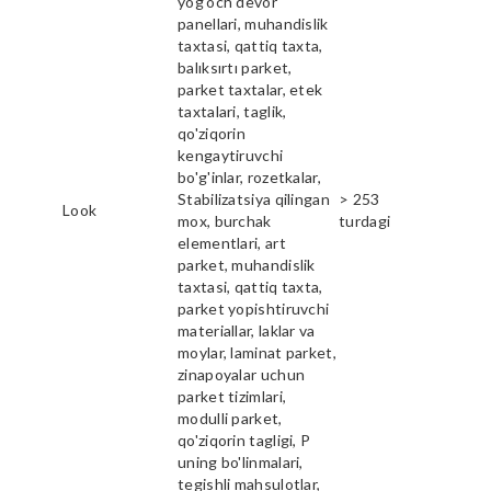
yog'och devor
panellari, muhandislik
taxtasi, qattiq taxta,
balıksırtı parket,
parket taxtalar, etek
taxtalari, taglik,
qo'ziqorin
kengaytiruvchi
bo'g'inlar, rozetkalar,
Stabilizatsiya qilingan
> 253
Look
mox, burchak
turdagi
elementlari, art
parket, muhandislik
taxtasi, qattiq taxta,
parket yopishtiruvchi
materiallar, laklar va
moylar, laminat parket,
zinapoyalar uchun
parket tizimlari,
modulli parket,
qo'ziqorin tagligi, P
uning bo'linmalari,
tegishli mahsulotlar,