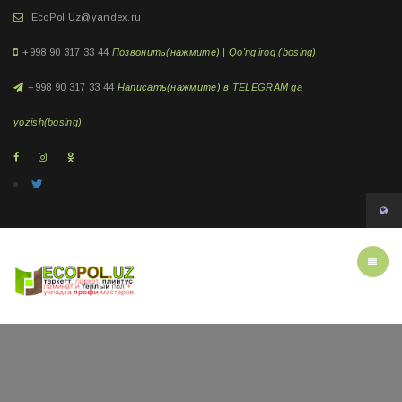
EcoPol.Uz@yandex.ru
+998 90 317 33 44
Позвонить(нажмите) | Qo'ng'iroq (bosing)
+998 90 317 33 44
Написать(нажмите) в TELEGRAM ga
yozish(bosing)