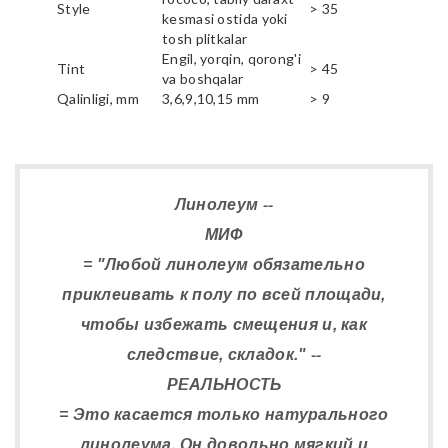
Style
> 35
kesmasi ostida yoki
tosh plitkalar
Engil, yorqin, qorong'i
Tint
> 45
va boshqalar
Qalinligi, mm
3,6,9,10,15 mm
> 9
Линолеум --
МИФ
= "Любой линолеум обязательно
приклеивать к полу по всей площади,
чтобы избежать смещения и, как
следствие, складок." --
РЕАЛЬНОСТЬ
= Это касается только натурального
линолеума. Он довольно мягкий и