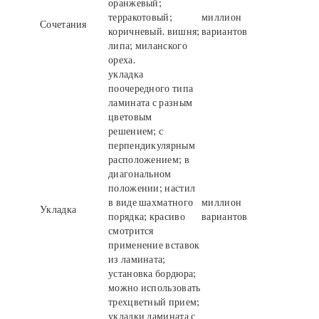
оранжевый;
терракотовый;
миллион
Сочетания
коричневый. вишня;
вариантов
липа; миланского
ореха.
укладка
поочередного типа
ламината с разным
цветовым
решением; с
перпендикулярным
расположением; в
диагональном
положении; настил
в виде шахматного
миллион
Укладка
порядка; красиво
вариантов
смотрится
применение вставок
из ламината;
установка бордюра;
можно использовать
трехцветный прием;
укладки ламината с