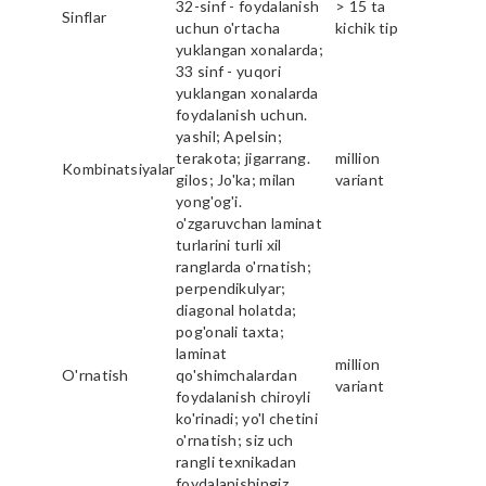
32-sinf - foydalanish
> 15 ta
Sinflar
uchun o'rtacha
kichik tip
yuklangan xonalarda;
33 sinf - yuqori
yuklangan xonalarda
foydalanish uchun.
yashil; Apelsin;
terakota; jigarrang.
million
Kombinatsiyalar
gilos; Jo'ka; milan
variant
yong'og'i.
o'zgaruvchan laminat
turlarini turli xil
ranglarda o'rnatish;
perpendikulyar;
diagonal holatda;
pog'onali taxta;
laminat
million
O'rnatish
qo'shimchalardan
variant
foydalanish chiroyli
ko'rinadi; yo'l chetini
o'rnatish; siz uch
rangli texnikadan
foydalanishingiz