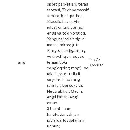
sport parketlari, teras
taxtasi, Technomassif,
fanera, blok parket
Klassikalar: qayin;
gilos; eman; venge;
engil va to'q yong'oq.
Yangi narsalar: zig'ir
mato; kokos; jut.
Range: och jigarrang
yoki och qizil; quyuq
> 797
rang
(eman yoki
soyalar
yong'oqning rangi); oq
(akatsiya); turli xil
soyalarda kulrang
ranglar; bej soyalar.
Neytral: kul; Qayin;
engil kaklik; engil
eman.
31-sinf - kam
harakatlanadigan
joylarda foydalanish
uchun;