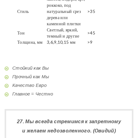
роккоко, под
Стиль
натуральный срез
>35
дерева или
каменной плитки
Светлый, яркий,
Тон
>45
темный и другие
Толщина, мм
3,6,9,10,15 мм
>9
Стойкий как Вы
Прочный как Мы
Качество Евро
Главное = Честно
27. Мы всегда стремимся к запретному
и желаем недозволенного. (Овидий)