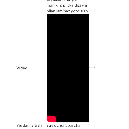
mumkin; plitka dizayni
bilan laminat yotqizish.
Video
***
Yerdan isitish
suv uchun, barcha