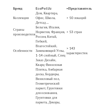
Бренд
EcoPol.Uz
=Представитель
Дом, Квартира,
Коллекция
Офис, Школа,
> 50 локаций
Детсад ...
Бельгия, Италия,
Страны
Норвегия, Франция,
> 53 стран
производителя
Россия, Китай,
Гибкий,
Влагостойкий,
> 143
Особенности
Замешяющий Углы,
характеристик
1-14 слойный, Спец
Заказ Дизайн,
Кварц-Виниловая
Плитка, Амбарная
доска, Бордюры,
Виниловый пол,
Геометрический
паркет, Грунтовки
для основания,
Грунтовки для
паркета, Декоры,