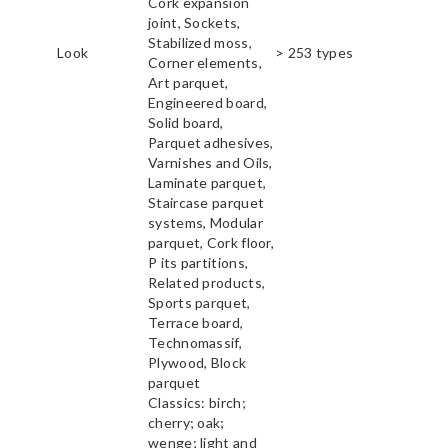
Cork expansion
joint, Sockets,
Stabilized moss,
Look
> 253 types
Corner elements,
Art parquet,
Engineered board,
Solid board,
Parquet adhesives,
Varnishes and Oils,
Laminate parquet,
Staircase parquet
systems, Modular
parquet, Cork floor,
P its partitions,
Related products,
Sports parquet,
Terrace board,
Technomassif,
Plywood, Block
parquet
Classics: birch;
cherry; oak;
wenge; light and