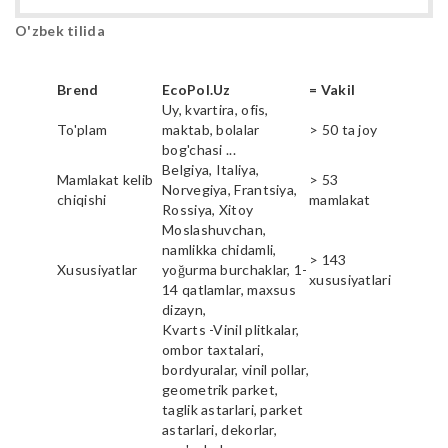
O'zbek tilida
Brend
EcoPol.Uz
= Vakil
Uy, kvartira, ofis,
To'plam
maktab, bolalar
> 50 ta joy
bog'chasi ...
Belgiya, Italiya,
Mamlakat kelib
> 53
Norvegiya, Frantsiya,
chiqishi
mamlakat
Rossiya, Xitoy
Moslashuvchan,
namlikka chidamli,
> 143
Xususiyatlar
yoğurma burchaklar, 1-
xususiyatlari
14 qatlamlar, maxsus
dizayn,
Kvarts -Vinil plitkalar,
ombor taxtalari,
bordyuralar, vinil pollar,
geometrik parket,
taglik astarlari, parket
astarlari, dekorlar,