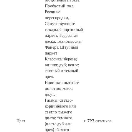
Пробковый пол,
Реечные
перегородки,
Сопутствующие
товары, Спортивный
паркет, Террасная
доска, Техномассив,
Фанера, Штучный
паркет
Классика: береза;
вишня; дуб; венге;
светлый и темный
орех.
Новинки: льняное
полотно; кокос;
джут.
Гаммы: светло-
коричневого или
светло-рыжего
цвета; темного
Цвет
> 797 оттенков
(цвета дуб или
орех); белого