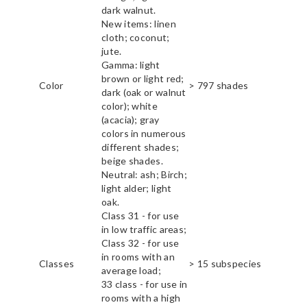
dark walnut.
New items: linen
cloth; coconut;
jute.
Gamma: light
brown or light red;
Color
> 797 shades
dark (oak or walnut
color); white
(acacia); gray
colors in numerous
different shades;
beige shades.
Neutral: ash; Birch;
light alder; light
oak.
Class 31 - for use
in low traffic areas;
Class 32 - for use
in rooms with an
Classes
> 15 subspecies
average load;
33 class - for use in
rooms with a high