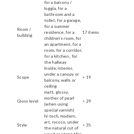
for a balcony /
loggia, for a
bathroom and a
toilet, for a garage,
for a summer
Room /
residence, for a
17 items
building
children's room, for
an apartment, for a
room, for a corridor,
for a kitchen , for
the hallway
inside, interior,
under a canopy or
Scope
> 19
balcony, walls or
ceiling
matt, glossy,
mother of pearl
Gloss level
> 29
(when using
special varnish)
hi-tech, modern,
art, rococo, under
Style
> 35
the natural cut of
wood or stone tiles