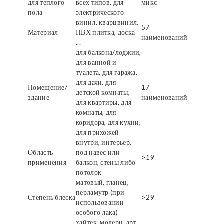
для теплого
всех типов, для
микс
пола
электрического
винил, кварцвинил,
57
Материал
ПВХ плитка, доска
наименований
...
для балкона/лоджии,
для ванной и
туалета, для гаража,
для дачи, для
Помещение/
17
детской комнаты,
здание
наименований
для квартиры, для
комнаты, для
коридора, для кухни,
для прихожей
внутри, интерьер,
Область
под навес или
>19
применения
балкон, стены либо
потолок
матовый, гланец,
перламутр (при
Степень блеска
>29
использовании
особого лака)
хайтек, модерн, арт,