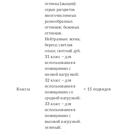
оттенка (акация);
серых расцветок
многочисленных
разнообразных
оттенков; бежевых
оттенков.
Нейтралные: ясень;
береза; светлая
ольха; светлый дуб.
31 класс – для
использования в
помещениях с
низкой нагрузкой;
32 класс – для
использования в
Классы
> 15 подвидов
помещениях со
средней нагрузкой;
33 класс – для
использования в
помещениях с
высокой нагрузкой.
зеленый;