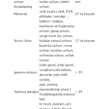
uchun
turlar uchun, elektr
mix
foydalaning
uchun
vinil, kvarts vinil, PVX
Material
57 ta buyum
plitkalar, taxtalar ...
balkon / lodjiya,
hammom va hojatxona
uchun, garaj uchun,
yozgi turar joy uchun,
Xona / bino
bolalar xonasi uchun,
17 ta buyum
kvartira uchun , xona
uchun, koridor uchun,
oshxona uchun, yo'lak
uchun
ichki qismi, ichki qismi ,
soyabon yoki balkon,
qamrov doirasi
> 19
devorlar yoki shift
ostida
mat, porloq,
marvaridning onasi (
Yaltiroq darajasi
> 29
foydalanganda maxsus
lak)
hi-tech, modern, art,
rococo, tabiiy daraxt