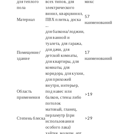
для теплого
всех типов, для
микс
пола
электрического
винил, кварцвинил,
57
Материал
ПВХ плитка, доска
наименований
...
для балкона/лоджии,
для ванной и
туалета, для гаража,
для дачи, для
Помещение/
17
детской комнаты,
здание
наименований
для квартиры, для
комнаты, для
коридора, для кухни,
для прихожей
внутри, интерьер,
Область
под навес или
>19
применения
балкон, стены либо
потолок
матовый, гланец,
перламутр (при
Степень блеска
>29
использовании
особого лака)
хайтек, модерн, арт,