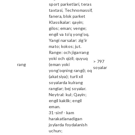
sport parketlari, teras
taxtasi, Technomassif,
fanera, blok parket
Klassikalar: qayin;
gilos; eman; venge;
engil va to'q yong'oq.
Yangi narsalar: zig'ir
mato; kokos; jut.
Range: och jigarrang
yoki och qizil; quyuq
> 797
rang
(eman yoki
soyalar
yong'oqning rangi); oq
(akatsiya); turli xil
soyalarda kulrang
ranglar; bej soyalar.
Neytral: kul; Qayin;
engil kaklik; engil
eman.
31-sinf - kam
harakatlanadigan
joylarda foydalanish
uchun;