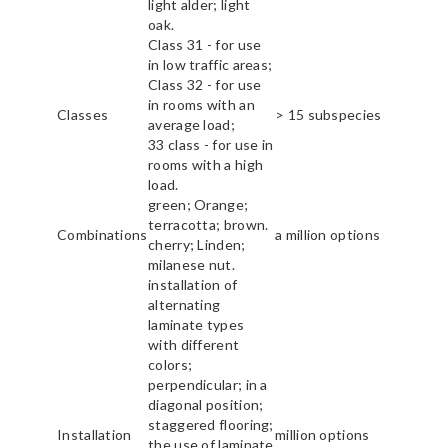
light alder; light
oak.
Class 31 - for use
in low traffic areas;
Class 32 - for use
in rooms with an
Classes
> 15 subspecies
average load;
33 class - for use in
rooms with a high
load.
green; Orange;
terracotta; brown.
Combinations
a million options
cherry; Linden;
milanese nut.
installation of
alternating
laminate types
with different
colors;
perpendicular; in a
diagonal position;
staggered flooring;
Installation
million options
the use of laminate