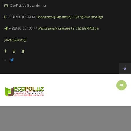
EcoPol.Uz@yandex.ru
+998 90 317 33 44
Позвонить(нажмите) | Qo'ng'iroq (bosing)
+998 90 317 33 44
Написать(нажмите) в TELEGRAM ga
yozish(bosing)