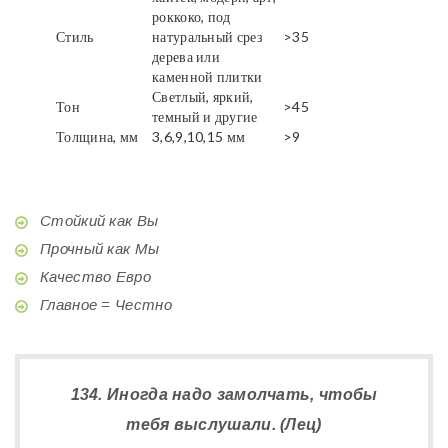
роккоко, под
Стиль
натуральный срез
>35
дерева или
каменной плитки
Светлый, яркий,
Тон
>45
темный и другие
Толщина, мм
3,6,9,10,15 мм
>9
Стойкий как Вы
Прочный как Мы
Качество Евро
Главное = Честно
134. Иногда надо замолчать, чтобы
тебя выслушали. (Лец)