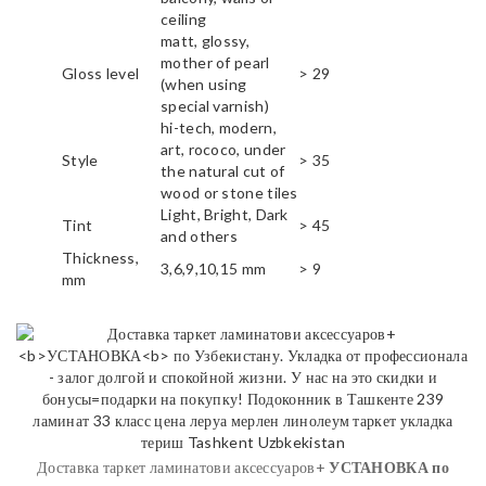
ceiling
matt, glossy,
mother of pearl
Gloss level
> 29
(when using
special varnish)
hi-tech, modern,
art, rococo, under
Style
> 35
the natural cut of
wood or stone tiles
Light, Bright, Dark
Tint
> 45
and others
Thickness,
3,6,9,10,15 mm
> 9
mm
Доставка таркет ламинатови аксессуаров+
УСТАНОВКА
по