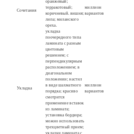
оранжевый;
терракотовый;
миллион
Сочетания
коричневый. вишня;
вариантов
липа; миланского
ореха.
укладка
поочередного типа
ламината с разным
цветовым
решением; с
перпендикулярным
расположением; в
диагональном
положении; настил
в виде шахматного
миллион
Укладка
порядка; красиво
вариантов
смотрится
применение вставок
из ламината;
установка бордюра;
можно использовать
трехцветный прием;
укладки ламината с