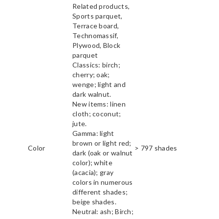
Related products,
Sports parquet,
Terrace board,
Technomassif,
Plywood, Block
parquet
Classics: birch;
cherry; oak;
wenge; light and
dark walnut.
New items: linen
cloth; coconut;
jute.
Gamma: light
brown or light red;
Color
> 797 shades
dark (oak or walnut
color); white
(acacia); gray
colors in numerous
different shades;
beige shades.
Neutral: ash; Birch;