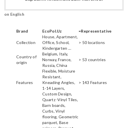
on English
Brand
EcoPol.Uz
=Representative
House, Apartment,
Collection
Office, School,
> 50 locations
Kindergarten ...
Belgium, Italy,
Country of
Norway, France,
> 53 countries
origin
Russia, China
Flexible, Moisture
Resistant,
Features
Kneading Angles,
> 143 Features
1-14 Layers,
Custom Design,
Quartz -Vinyl Tiles,
Barn boards,
Curbs, Vinyl
flooring, Geometric
parquet, Base