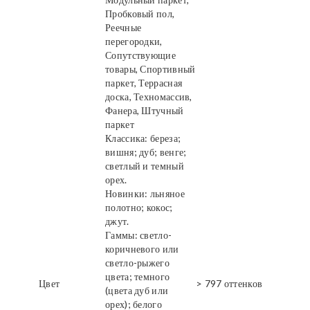
Пробковый пол,
Реечные
перегородки,
Сопутствующие
товары, Спортивный
паркет, Террасная
доска, Техномассив,
Фанера, Штучный
паркет
Классика: береза;
вишня; дуб; венге;
светлый и темный
орех.
Новинки: льняное
полотно; кокос;
джут.
Гаммы: светло-
коричневого или
светло-рыжего
цвета; темного
Цвет
> 797 оттенков
(цвета дуб или
орех); белого