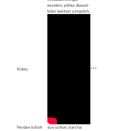
mumkin; plitka dizayni
bilan laminat yotqizish.
Video
***
Yerdan isitish
suv uchun, barcha