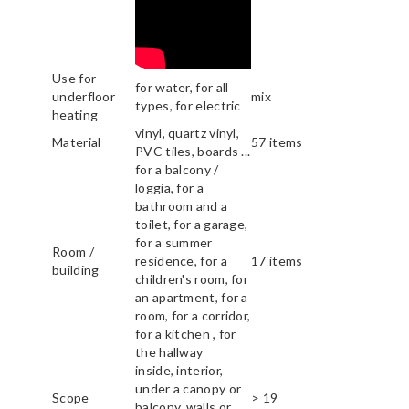
Use for
for water, for all
underfloor
mix
types, for electric
heating
vinyl, quartz vinyl,
Material
57 items
PVC tiles, boards ...
for a balcony /
loggia, for a
bathroom and a
toilet, for a garage,
for a summer
Room /
residence, for a
17 items
building
children's room, for
an apartment, for a
room, for a corridor,
for a kitchen , for
the hallway
inside, interior,
under a canopy or
Scope
> 19
balcony, walls or