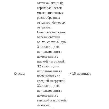
оттенка (акация);
серых расцветок
многочисленных
разнообразных
оттенков; бежевых
оттенков.
Нейтралные: ясень;
береза; светлая
ольха; светлый дуб.
31 класс – для
использования в
помещениях с
низкой нагрузкой;
32 класс – для
использования в
Классы
> 15 подвидов
помещениях со
средней нагрузкой;
33 класс – для
использования в
помещениях с
высокой нагрузкой.
зеленый;