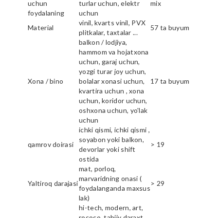
uchun
turlar uchun, elektr
mix
foydalaning
uchun
vinil, kvarts vinil, PVX
Material
57 ta buyum
plitkalar, taxtalar ...
balkon / lodjiya,
hammom va hojatxona
uchun, garaj uchun,
yozgi turar joy uchun,
Xona / bino
bolalar xonasi uchun,
17 ta buyum
kvartira uchun , xona
uchun, koridor uchun,
oshxona uchun, yo'lak
uchun
ichki qismi, ichki qismi ,
soyabon yoki balkon,
qamrov doirasi
> 19
devorlar yoki shift
ostida
mat, porloq,
marvaridning onasi (
Yaltiroq darajasi
> 29
foydalanganda maxsus
lak)
hi-tech, modern, art,
rococo, tabiiy daraxt