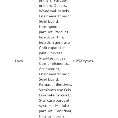
primers, Parquet
primers, Decors,
Wood wall panels,
Engineered board,
Solid board,
Herringbone
parquet, Parquet
board, Skirting
boards, Substrate,
Cork expansion
joint, Sockets,
Stabilized moss,
Look
> 253 types
Corner elements,
Art parquet,
Engineered board,
Solid board,
Parquet adhesives,
Varnishes and Oils,
Laminate parquet,
Staircase parquet
systems, Modular
parquet, Cork floor,
P its partitions,