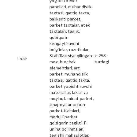
yog'och devor
panellari, muhandislik
taxtasi, qattiq taxta,
balıksırtı parket,
parket taxtalar, etek
taxtalari, taglik,
qo'ziqorin
kengaytiruvchi
bo'g'inlar, rozetkalar,
Stabilizatsiya qilingan
> 253
Look
mox, burchak
turdagi
elementlari, art
parket, muhandislik
taxtasi, qattiq taxta,
parket yopishtiruvchi
materiallar, laklar va
moylar, laminat parket,
zinapoyalar uchun
parket tizimlari,
modulli parket,
qo'ziqorin tagligi, P
uning bo'linmalari,
tegishli mahsulotlar,