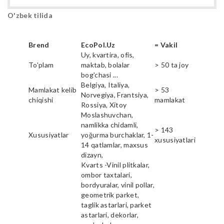
O'zbek tilida
Brend
EcoPol.Uz
= Vakil
Uy, kvartira, ofis,
To'plam
maktab, bolalar
> 50 ta joy
bog'chasi ...
Belgiya, Italiya,
Mamlakat kelib
> 53
Norvegiya, Frantsiya,
chiqishi
mamlakat
Rossiya, Xitoy
Moslashuvchan,
namlikka chidamli,
> 143
Xususiyatlar
yoğurma burchaklar, 1-
xususiyatlari
14 qatlamlar, maxsus
dizayn,
Kvarts -Vinil plitkalar,
ombor taxtalari,
bordyuralar, vinil pollar,
geometrik parket,
taglik astarlari, parket
astarlari, dekorlar,