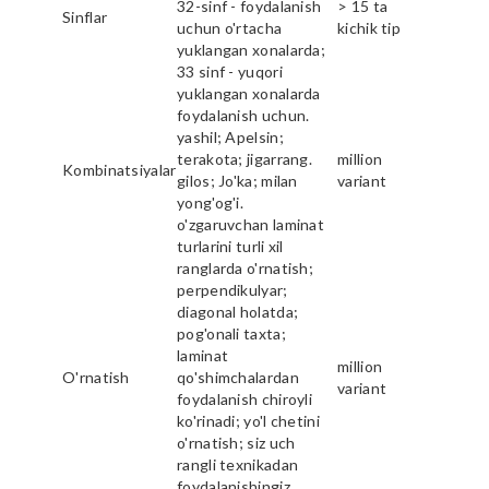
32-sinf - foydalanish
> 15 ta
Sinflar
uchun o'rtacha
kichik tip
yuklangan xonalarda;
33 sinf - yuqori
yuklangan xonalarda
foydalanish uchun.
yashil; Apelsin;
terakota; jigarrang.
million
Kombinatsiyalar
gilos; Jo'ka; milan
variant
yong'og'i.
o'zgaruvchan laminat
turlarini turli xil
ranglarda o'rnatish;
perpendikulyar;
diagonal holatda;
pog'onali taxta;
laminat
million
O'rnatish
qo'shimchalardan
variant
foydalanish chiroyli
ko'rinadi; yo'l chetini
o'rnatish; siz uch
rangli texnikadan
foydalanishingiz