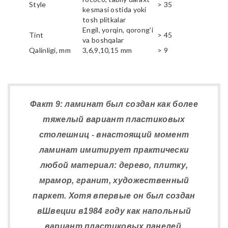
Style
> 35
kesmasi ostida yoki
tosh plitkalar
Engil, yorqin, qorong'i
Tint
> 45
va boshqalar
Qalinligi, mm
3,6,9,10,15 mm
> 9
Факт 9: ламинат был создан как более
тяжелый вариант пластиковых
столешниц - внастоящий момент
ламинат имитирует практически
любой материал: дерево, плитку,
мрамор, гранит, художественный
паркет. Хотя впервые он был создан
вШвеции в1984 году как напольный
вариант пластиковых панелей.