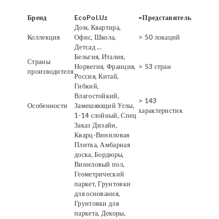
Бренд
EcoPol.Uz
=Представитель
Дом, Квартира,
Коллекция
Офис, Школа,
> 50 локаций
Детсад ...
Бельгия, Италия,
Страны
Норвегия, Франция,
> 53 стран
производителя
Россия, Китай,
Гибкий,
Влагостойкий,
> 143
Особенности
Замешяющий Углы,
характеристик
1-14 слойный, Спец
Заказ Дизайн,
Кварц-Виниловая
Плитка, Амбарная
доска, Бордюры,
Виниловый пол,
Геометрический
паркет, Грунтовки
для основания,
Грунтовки для
паркета, Декоры,