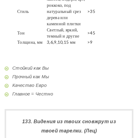
роккоко, под
Стиль
натуральный срез
>35
дерева или
каменной плитки
Светлый, яркий,
Тон
>45
темный и другие
Толщина, мм
3,6,9,10,15 мм
>9
Стойкий как Вы
Прочный как Мы
Качество Евро
Главное = Честно
133. Видения из твоих сновжрут из
твоей тарелки. (Лец)