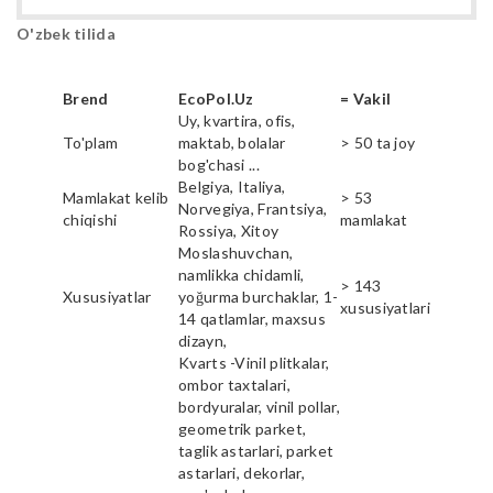
O'zbek tilida
Brend
EcoPol.Uz
= Vakil
Uy, kvartira, ofis,
To'plam
maktab, bolalar
> 50 ta joy
bog'chasi ...
Belgiya, Italiya,
Mamlakat kelib
> 53
Norvegiya, Frantsiya,
chiqishi
mamlakat
Rossiya, Xitoy
Moslashuvchan,
namlikka chidamli,
> 143
Xususiyatlar
yoğurma burchaklar, 1-
xususiyatlari
14 qatlamlar, maxsus
dizayn,
Kvarts -Vinil plitkalar,
ombor taxtalari,
bordyuralar, vinil pollar,
geometrik parket,
taglik astarlari, parket
astarlari, dekorlar,