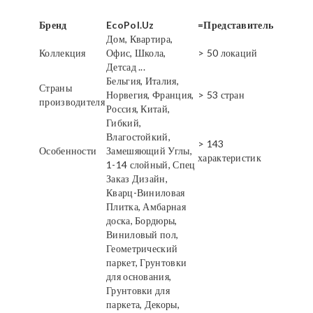
Бренд
EcoPol.Uz
=Представитель
Дом, Квартира,
Коллекция
Офис, Школа,
> 50 локаций
Детсад ...
Бельгия, Италия,
Страны
Норвегия, Франция,
> 53 стран
производителя
Россия, Китай,
Гибкий,
Влагостойкий,
> 143
Особенности
Замешяющий Углы,
характеристик
1-14 слойный, Спец
Заказ Дизайн,
Кварц-Виниловая
Плитка, Амбарная
доска, Бордюры,
Виниловый пол,
Геометрический
паркет, Грунтовки
для основания,
Грунтовки для
паркета, Декоры,