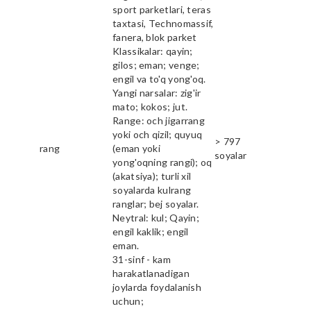
sport parketlari, teras
taxtasi, Technomassif,
fanera, blok parket
Klassikalar: qayin;
gilos; eman; venge;
engil va to'q yong'oq.
Yangi narsalar: zig'ir
mato; kokos; jut.
Range: och jigarrang
yoki och qizil; quyuq
> 797
rang
(eman yoki
soyalar
yong'oqning rangi); oq
(akatsiya); turli xil
soyalarda kulrang
ranglar; bej soyalar.
Neytral: kul; Qayin;
engil kaklik; engil
eman.
31-sinf - kam
harakatlanadigan
joylarda foydalanish
uchun;