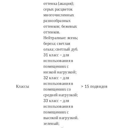
оттенка (акация);
серых расцветок
многочисленных
разнообразных
оттенков; бежевых
оттенков.
Нейтралные: ясень;
береза; светлая
ольха; светлый дуб.
31 класс – для
использования в
помещениях с
низкой нагрузкой;
32 класс – для
использования в
Классы
> 15 подвидов
помещениях со
средней нагрузкой;
33 класс – для
использования в
помещениях с
высокой нагрузкой.
зеленый;