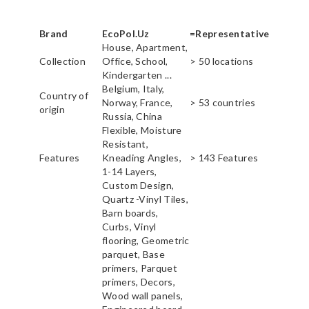
Brand
EcoPol.Uz
=Representative
House, Apartment,
Collection
Office, School,
> 50 locations
Kindergarten ...
Belgium, Italy,
Country of
Norway, France,
> 53 countries
origin
Russia, China
Flexible, Moisture
Resistant,
Features
Kneading Angles,
> 143 Features
1-14 Layers,
Custom Design,
Quartz -Vinyl Tiles,
Barn boards,
Curbs, Vinyl
flooring, Geometric
parquet, Base
primers, Parquet
primers, Decors,
Wood wall panels,