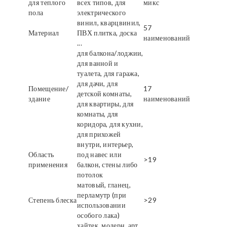
для теплого
всех типов, для
микс
пола
электрического
винил, кварцвинил,
57
Материал
ПВХ плитка, доска
наименований
...
для балкона/лоджии,
для ванной и
туалета, для гаража,
для дачи, для
Помещение/
17
детской комнаты,
здание
наименований
для квартиры, для
комнаты, для
коридора, для кухни,
для прихожей
внутри, интерьер,
Область
под навес или
>19
применения
балкон, стены либо
потолок
матовый, гланец,
перламутр (при
Степень блеска
>29
использовании
особого лака)
хайтек, модерн, арт,