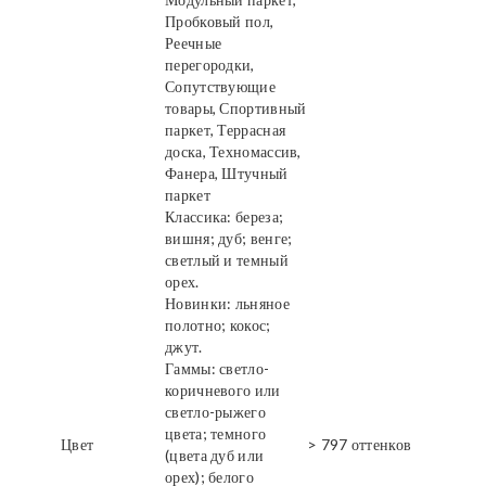
Пробковый пол,
Реечные
перегородки,
Сопутствующие
товары, Спортивный
паркет, Террасная
доска, Техномассив,
Фанера, Штучный
паркет
Классика: береза;
вишня; дуб; венге;
светлый и темный
орех.
Новинки: льняное
полотно; кокос;
джут.
Гаммы: светло-
коричневого или
светло-рыжего
цвета; темного
Цвет
> 797 оттенков
(цвета дуб или
орех); белого