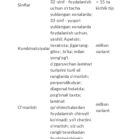
32-sinf - foydalanish
> 15 ta
Sinflar
uchun o'rtacha
kichik tip
yuklangan xonalarda;
33 sinf - yuqori
yuklangan xonalarda
foydalanish uchun.
yashil; Apelsin;
terakota; jigarrang.
million
Kombinatsiyalar
gilos; Jo'ka; milan
variant
yong'og'i.
o'zgaruvchan laminat
turlarini turli xil
ranglarda o'rnatish;
perpendikulyar;
diagonal holatda;
pog'onali taxta;
laminat
million
O'rnatish
qo'shimchalardan
variant
foydalanish chiroyli
ko'rinadi; yo'l chetini
o'rnatish; siz uch
rangli texnikadan
foydalanishingiz