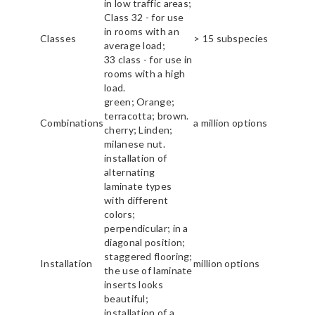
in low traffic areas;
Class 32 - for use
in rooms with an
Classes
> 15 subspecies
average load;
33 class - for use in
rooms with a high
load.
green; Orange;
terracotta; brown.
Combinations
a million options
cherry; Linden;
milanese nut.
installation of
alternating
laminate types
with different
colors;
perpendicular; in a
diagonal position;
staggered flooring;
Installation
million options
the use of laminate
inserts looks
beautiful;
installation of a