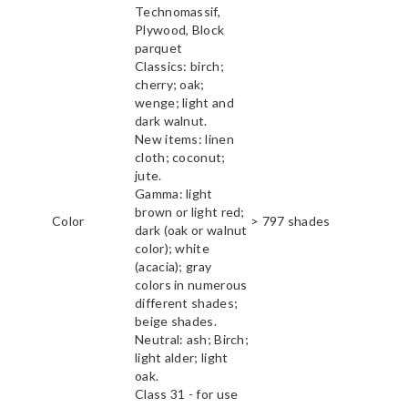
Technomassif,
Plywood, Block
parquet
Classics: birch;
cherry; oak;
wenge; light and
dark walnut.
New items: linen
cloth; coconut;
jute.
Gamma: light
brown or light red;
Color
> 797 shades
dark (oak or walnut
color); white
(acacia); gray
colors in numerous
different shades;
beige shades.
Neutral: ash; Birch;
light alder; light
oak.
Class 31 - for use