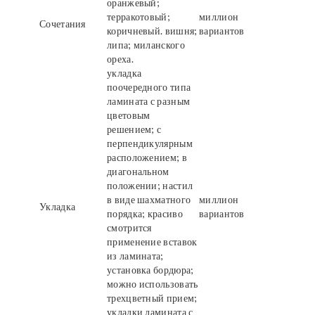
оранжевый;
терракотовый;
миллион
Сочетания
коричневый. вишня;
вариантов
липа; миланского
ореха.
укладка
поочередного типа
ламината с разным
цветовым
решением; с
перпендикулярным
расположением; в
диагональном
положении; настил
в виде шахматного
миллион
Укладка
порядка; красиво
вариантов
смотрится
применение вставок
из ламината;
установка бордюра;
можно использовать
трехцветный прием;
укладки ламината с