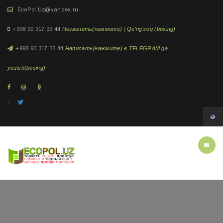
EcoPol.Uz@yandex.ru
+998 90 317 33 44
Позвонить(нажмите) | Qo'ng'iroq (bosing)
+998 90 317 33 44
Написать(нажмите) в TELEGRAM ga
yozish(bosing)