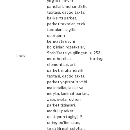
yog'och devor
panellari, muhandislik
taxtasi, qattiq taxta,
balıksırtı parket,
parket taxtalar, etek
taxtalari, taglik,
qo'ziqorin
kengaytiruvchi
bo'g'inlar, rozetkalar,
Stabilizatsiya qilingan
> 253
Look
mox, burchak
turdagi
elementlari, art
parket, muhandislik
taxtasi, qattiq taxta,
parket yopishtiruvchi
materiallar, laklar va
moylar, laminat parket,
zinapoyalar uchun
parket tizimlari,
modulli parket,
qo'ziqorin tagligi, P
uning bo'linmalari,
tegishli mahsulotlar,