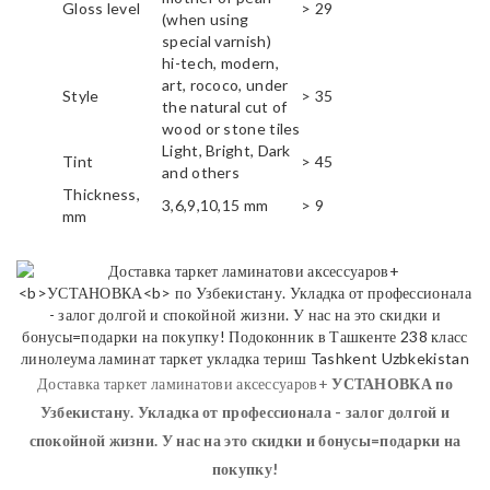
Gloss level
> 29
(when using
special varnish)
hi-tech, modern,
art, rococo, under
Style
> 35
the natural cut of
wood or stone tiles
Light, Bright, Dark
Tint
> 45
and others
Thickness,
3,6,9,10,15 mm
> 9
mm
Доставка таркет ламинатови аксессуаров+
УСТАНОВКА
по
Узбекистану. Укладка от профессионала - залог долгой и
спокойной жизни. У нас на это скидки и бонусы=подарки на
покупку!