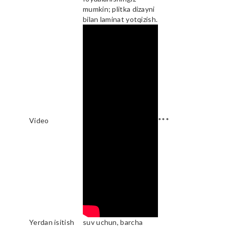
mumkin; plitka dizayni
bilan laminat yotqizish.
Video
***
Yerdan isitish
suv uchun, barcha