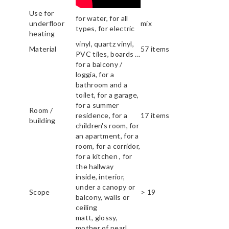
Use for
for water, for all
underfloor
mix
types, for electric
heating
vinyl, quartz vinyl,
Material
57 items
PVC tiles, boards ...
for a balcony /
loggia, for a
bathroom and a
toilet, for a garage,
for a summer
Room /
residence, for a
17 items
building
children's room, for
an apartment, for a
room, for a corridor,
for a kitchen , for
the hallway
inside, interior,
under a canopy or
Scope
> 19
balcony, walls or
ceiling
matt, glossy,
mother of pearl