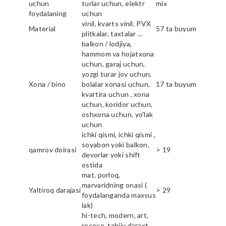
uchun
turlar uchun, elektr
mix
foydalaning
uchun
vinil, kvarts vinil, PVX
Material
57 ta buyum
plitkalar, taxtalar ...
balkon / lodjiya,
hammom va hojatxona
uchun, garaj uchun,
yozgi turar joy uchun,
Xona / bino
bolalar xonasi uchun,
17 ta buyum
kvartira uchun , xona
uchun, koridor uchun,
oshxona uchun, yo'lak
uchun
ichki qismi, ichki qismi ,
soyabon yoki balkon,
qamrov doirasi
> 19
devorlar yoki shift
ostida
mat, porloq,
marvaridning onasi (
Yaltiroq darajasi
> 29
foydalanganda maxsus
lak)
hi-tech, modern, art,
rococo, tabiiy daraxt