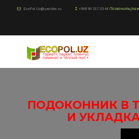
Позвонить(нажми
EcoPol.Uz@yandex.ru
+998 90 317 33 44
ПОДОКОННИК В Т
И УКЛАДКА