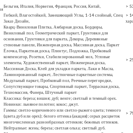
Бельгия, Италия, Норвегия, Франция, Россия, Китай,
> 5
ля
Гибкий, Влагостойкий, Замешяющий Углы, 1-14 слойный, Спец
> 1
Заказ Дизайн,
хар
Кварц-Виниловая Плитка, Амбарная доска, Бордюры,
Виниловый пол, Геометрический паркет, Грунтовки для
основания, Грунтовки для паркета, Декоры, Деревянные
стеновые панели, Инженерная доска, Массивная доска, Паркет
Ёлочка, Паркетная доска, Плинтус, Подложка, Пробковый
компенсатор, Розетки, Стабилизированный мох, Угловые
> 2
элементы, Художественный паркет, Инженерная доска,
Массивная Доска, Клей для укладки паркета, Лаки и Масла,
Ламинированный паркет, Лестничные паркетные системы,
Модульный паркет, Пробковый пол, Реечные перегородки,
Сопутствующие товары, Спортивный паркет, Террасная доска,
Техномассив, Фанера, Штучный паркет
Классика: береза; вишня; дуб; венге; светлый и темный орех.
Новинки: льняное полотно; кокос; джут.
Гаммы: светло-коричневого или светло-рыжего цвета; темного
> 7
(цвета дуб или орех); белого оттенка (акация); серых расцветок
многочисленных разнообразных оттенков; бежевых оттенков.
Нейтралные: ясень; береза; светлая ольха; светлый дуб.