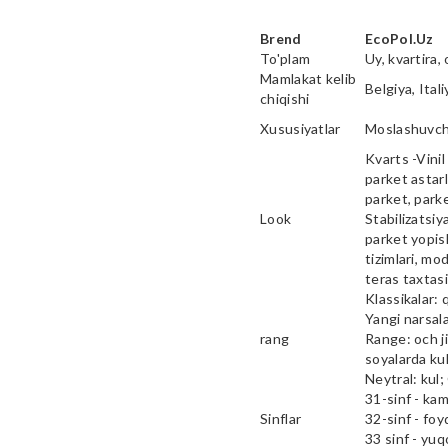
Brend
EcoPol.Uz
To'plam
Uy, kvartira, 
Mamlakat kelib
Belgiya, Ital
chiqishi
Xususiyatlar
Moslashuvcha
Kvarts -Vinil 
parket astarl
parket, parke
Look
Stabilizatsiy
parket yopish
tizimlari, mod
teras taxtas
Klassikalar: 
Yangi narsala
rang
Range: och ji
soyalarda kul
Neytral: kul;
31-sinf - ka
Sinflar
32-sinf - fo
33 sinf - yu