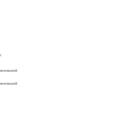
с
менований
менований
9
9
5