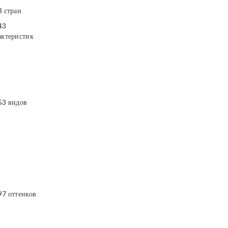
3 стран
43
актеристик
53 видов
97 оттенков