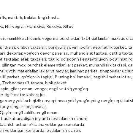
ofis, maktab, bolalar bog'chasi ...
iya, Norvegiya, Frantsiya, Rossiya, Xitoy
n, namlikka chidamli, yoğurma burchaklar, 1-14 qatlamlar, maxsus diz
plitkalar, ombor taxtalari, bordyuralar, vinil pollar, geometrik parket, tag
ari, dekorlar, yog'och devor panellari, muhandislik taxtasi, qattiq taxta, 
t taxtalar, etek taxtalari, taglik, qo'ziqorin kengaytiruvchi bo'g'inlar, ro
a qilingan mox, burchak elementlari, art parket, muhandislik taxtasi, qa
tiruvchi materiallar, laklar va moylar, laminat parket, zinapoyalar uchu
ulli parket, qo'ziqorin tagligi, P uning bo'linmalari, tegishli mahsulotlar,
i, Technomassif, fanera, blok parket
qayin; gilos; eman; venge; engil va to'q yong'oq.
r: zig'ir mato; kokos; jut.
garrang yoki och qizil; quyuq (eman yoki yong'oqning rangi); oq (akatsiya
rang ranglar; bej soyalar.
 Qayin; engil kaklik; engil eman.
m harakatlanadigan joylarda foydalanish uchun;
ydalanish uchun o'rtacha yuklangan xonalarda;
qori yuklangan xonalarda foydalanish uchun.