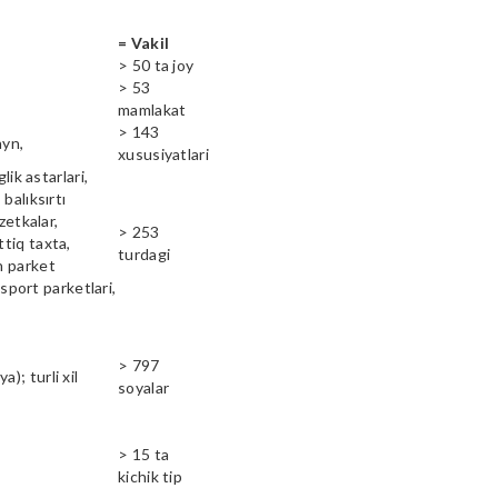
= Vakil
> 50 ta joy
> 53
mamlakat
> 143
ayn,
xususiyatlari
lik astarlari,
balıksırtı
zetkalar,
> 253
ttiq taxta,
turdagi
n parket
 sport parketlari,
> 797
); turli xil
soyalar
> 15 ta
kichik tip