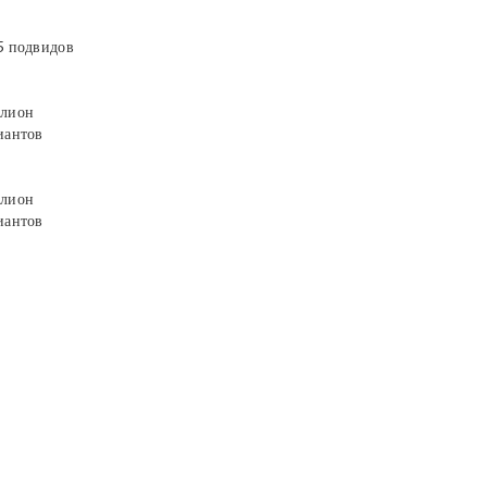
5 подвидов
лион
иантов
лион
иантов