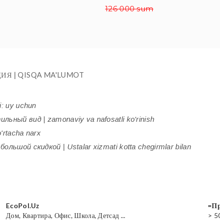
126 000 sum
ИЯ | QISQA MA'LUMOT
i: uy uchun
ьный вид | zamonaviy va nafosatli ko'rinish
'rtacha narx
ольшой скидкой | Ustalar xizmati kotta chegirmlar bilan
EcoPol.Uz
=Пр
Дом, Квартира, Офис, Школа, Детсад ...
> 5