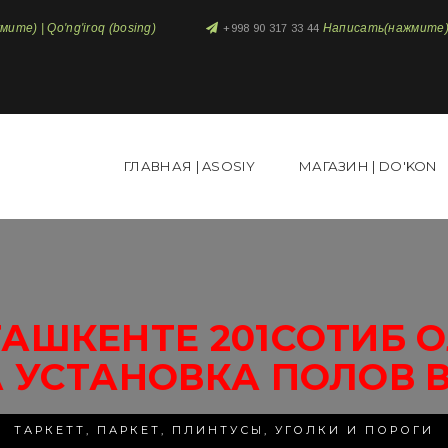
те) | Qo'ng'iroq (bosing)
Написать(нажмите) 
+998 90 317 33 44
ГЛАВНАЯ | ASOSIY
МАГАЗИН | DO'KON
АШКЕНТЕ 201СОТИБ 
 УСТАНОВКА ПОЛОВ 
ТАРКЕТТ, ПАРКЕТ, ПЛИНТУСЫ, УГОЛКИ И ПОРОГИ