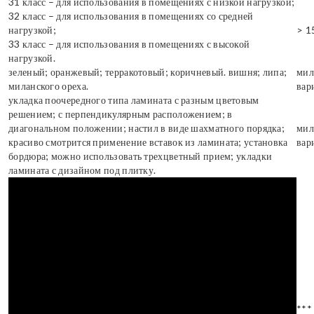
31 класс – для использования в помещениях с низкой нагрузкой;
32 класс – для использования в помещениях со средней
нагрузкой;
> 1
33 класс – для использования в помещениях с высокой
нагрузкой.
зеленый; оранжевый; терракотовый; коричневый. вишня; липа;
мил
миланского ореха.
вар
укладка поочередного типа ламината с разным цветовым
решением; с перпендикулярным расположением; в
диагональном положении; настил в виде шахматного порядка;
мил
красиво смотрится применение вставок из ламината; установка
вар
бордюра; можно использовать трехцветный прием; укладки
ламината с дизайном под плитку.
***