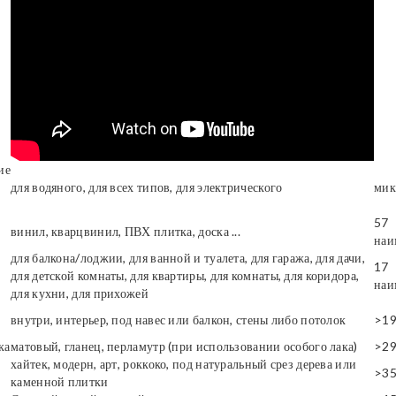
ие
для водяного, для всех типов, для электрического
мик
57
винил, кварцвинил, ПВХ плитка, доска ...
наи
для балкона/лоджии, для ванной и туалета, для гаража, для дачи,
17
для детской комнаты, для квартиры, для комнаты, для коридора,
наи
для кухни, для прихожей
внутри, интерьер, под навес или балкон, стены либо потолок
>1
ка
матовый, гланец, перламутр (при использовании особого лака)
>2
хайтек, модерн, арт, роккоко, под натуральный срез дерева или
>3
каменной плитки