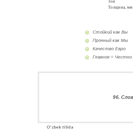
Тон
Толщина, мм
Стойкий как Вы
Прочный как Мы
Качество Евро
Главное = Честно
96. Сло
O'zbek tilida