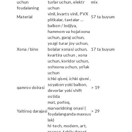
uchun
turlar uchun, elektr
mix
foydalaning
uchun
vinil, kvarts vinil, PVX
Material
57 ta buyum
plitkalar, taxtalar ...
balkon / lodjiya,
hammom va hojatxona
uchun, garaj uchun,
yozgi turar joy uchun,
Xona / bino
bolalar xonasi uchun,
17 ta buyum
kvartira uchun , xona
uchun, koridor uchun,
oshxona uchun, yo'lak
uchun
ichki qismi, ichki qismi ,
soyabon yoki balkon,
qamrov doirasi
> 19
devorlar yoki shift
ostida
mat, porloq,
marvaridning onasi (
Yaltiroq darajasi
> 29
foydalanganda maxsus
lak)
hi-tech, modern, art,
rococo, tabiiy daraxt