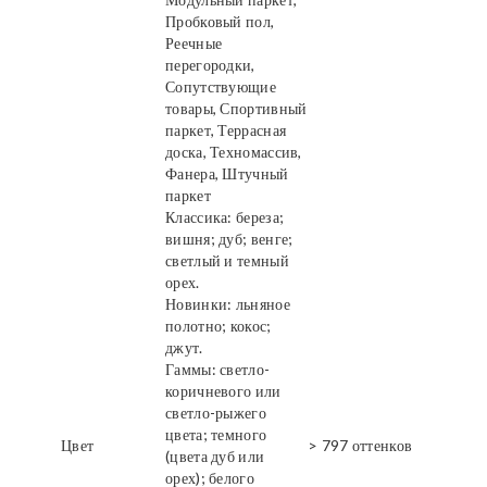
Пробковый пол,
Реечные
перегородки,
Сопутствующие
товары, Спортивный
паркет, Террасная
доска, Техномассив,
Фанера, Штучный
паркет
Классика: береза;
вишня; дуб; венге;
светлый и темный
орех.
Новинки: льняное
полотно; кокос;
джут.
Гаммы: светло-
коричневого или
светло-рыжего
цвета; темного
Цвет
> 797 оттенков
(цвета дуб или
орех); белого