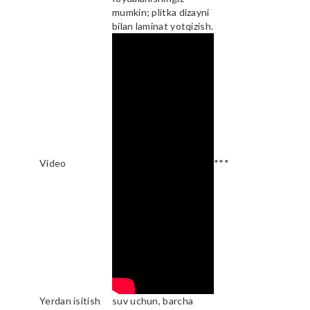
mumkin; plitka dizayni
bilan laminat yotqizish.
Video
***
Yerdan isitish
suv uchun, barcha