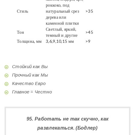
роккоко, под
Стиль
натуральный срез
>35
дерева или
каменной плитки
Светлый, яркий,
Тон
>45
темный и другие
Толщина, мм
3,6,9,10,15 мм
>9
Стойкий как Вы
Прочный как Мы
Качество Евро
Главное = Честно
95. Работать не так скучно, как
развлекаться. (Бодлер)