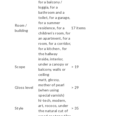
for a balcony /
loggia, for a
bathroom and a
toilet, for a garage,
for a summer
Room /
residence, for a
17 items
building
children's room, for
an apartment, for a
room, for a corridor,
for a kitchen , for
the hallway
inside, interior,
under a canopy or
Scope
> 19
balcony, walls or
ceiling
matt, glossy,
mother of pearl
Gloss level
> 29
(when using
special varnish)
hi-tech, modern,
art, rococo, under
Style
> 35
the natural cut of
wood or stone tiles