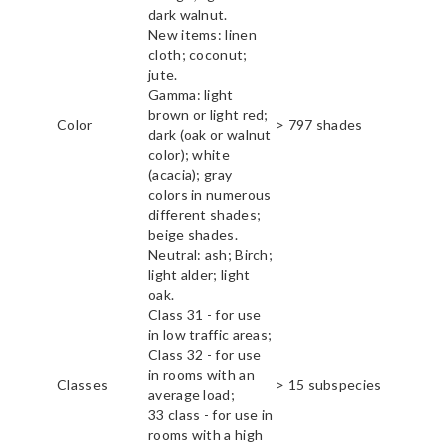
dark walnut.
New items: linen
cloth; coconut;
jute.
Gamma: light
brown or light red;
Color
> 797 shades
dark (oak or walnut
color); white
(acacia); gray
colors in numerous
different shades;
beige shades.
Neutral: ash; Birch;
light alder; light
oak.
Class 31 - for use
in low traffic areas;
Class 32 - for use
in rooms with an
Classes
> 15 subspecies
average load;
33 class - for use in
rooms with a high