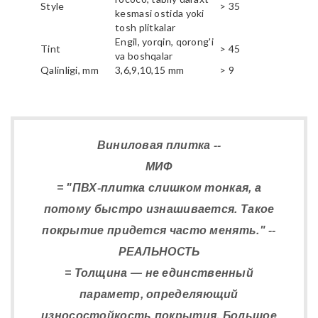
Style
> 35
kesmasi ostida yoki
tosh plitkalar
Engil, yorqin, qorong'i
Tint
> 45
va boshqalar
Qalinligi, mm
3,6,9,10,15 mm
> 9
Виниловая плитка --
МИФ
= "ПВХ-плитка слишком тонкая, а
потому быстро изнашивается. Такое
покрытие придется часто менять." --
РЕАЛЬНОСТЬ
= Толщина — не единственный
параметр, определяющий
износостойкость покрытия. Большое