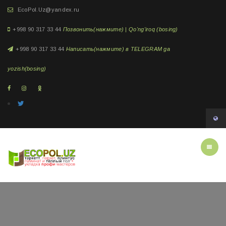
EcoPol.Uz@yandex.ru
+998 90 317 33 44
Позвонить(нажмите) | Qo'ng'iroq (bosing)
+998 90 317 33 44
Написать(нажмите) в TELEGRAM ga
yozish(bosing)