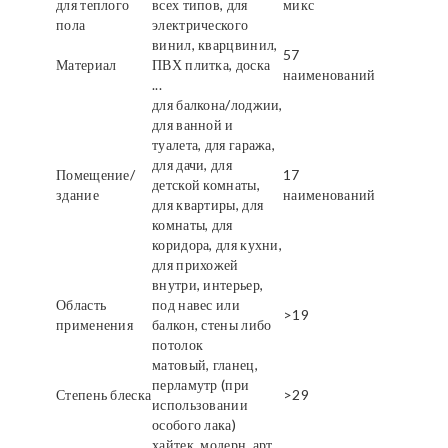
для теплого
всех типов, для
микс
пола
электрического
винил, кварцвинил,
57
Материал
ПВХ плитка, доска
наименований
...
для балкона/лоджии,
для ванной и
туалета, для гаража,
для дачи, для
Помещение/
17
детской комнаты,
здание
наименований
для квартиры, для
комнаты, для
коридора, для кухни,
для прихожей
внутри, интерьер,
Область
под навес или
>19
применения
балкон, стены либо
потолок
матовый, гланец,
перламутр (при
Степень блеска
>29
использовании
особого лака)
хайтек, модерн, арт,