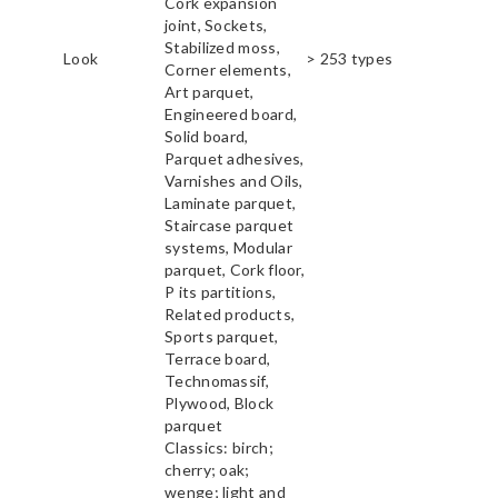
Cork expansion
joint, Sockets,
Stabilized moss,
Look
> 253 types
Corner elements,
Art parquet,
Engineered board,
Solid board,
Parquet adhesives,
Varnishes and Oils,
Laminate parquet,
Staircase parquet
systems, Modular
parquet, Cork floor,
P its partitions,
Related products,
Sports parquet,
Terrace board,
Technomassif,
Plywood, Block
parquet
Classics: birch;
cherry; oak;
wenge; light and