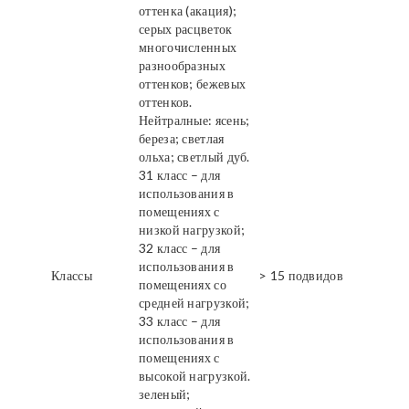
оттенка (акация);
серых расцветок
многочисленных
разнообразных
оттенков; бежевых
оттенков.
Нейтралные: ясень;
береза; светлая
ольха; светлый дуб.
31 класс – для
использования в
помещениях с
низкой нагрузкой;
32 класс – для
использования в
Классы
> 15 подвидов
помещениях со
средней нагрузкой;
33 класс – для
использования в
помещениях с
высокой нагрузкой.
зеленый;