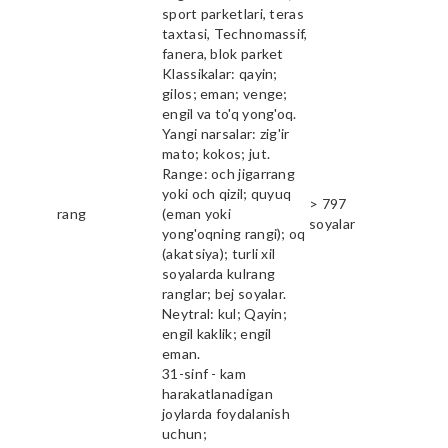
sport parketlari, teras
taxtasi, Technomassif,
fanera, blok parket
Klassikalar: qayin;
gilos; eman; venge;
engil va to'q yong'oq.
Yangi narsalar: zig'ir
mato; kokos; jut.
Range: och jigarrang
yoki och qizil; quyuq
> 797
rang
(eman yoki
soyalar
yong'oqning rangi); oq
(akatsiya); turli xil
soyalarda kulrang
ranglar; bej soyalar.
Neytral: kul; Qayin;
engil kaklik; engil
eman.
31-sinf - kam
harakatlanadigan
joylarda foydalanish
uchun;