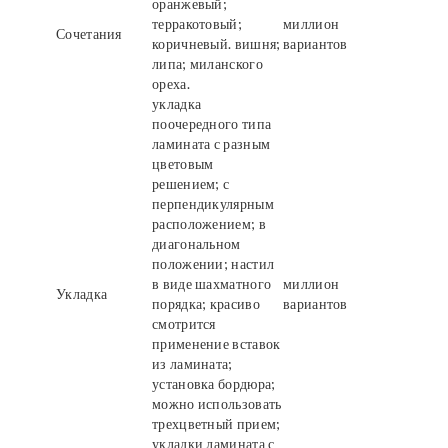
оранжевый;
терракотовый;
миллион
Сочетания
коричневый. вишня;
вариантов
липа; миланского
ореха.
укладка
поочередного типа
ламината с разным
цветовым
решением; с
перпендикулярным
расположением; в
диагональном
положении; настил
в виде шахматного
миллион
Укладка
порядка; красиво
вариантов
смотрится
применение вставок
из ламината;
установка бордюра;
можно использовать
трехцветный прием;
укладки ламината с