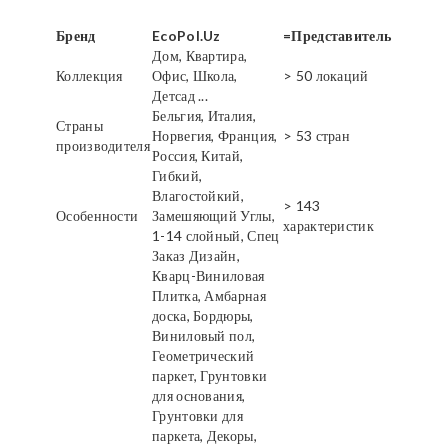
Бренд
EcoPol.Uz
=Представитель
Дом, Квартира,
Коллекция
Офис, Школа,
> 50 локаций
Детсад ...
Бельгия, Италия,
Страны
Норвегия, Франция,
> 53 стран
производителя
Россия, Китай,
Гибкий,
Влагостойкий,
> 143
Особенности
Замешяющий Углы,
характеристик
1-14 слойный, Спец
Заказ Дизайн,
Кварц-Виниловая
Плитка, Амбарная
доска, Бордюры,
Виниловый пол,
Геометрический
паркет, Грунтовки
для основания,
Грунтовки для
паркета, Декоры,