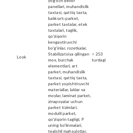
yog'och devor
panellari, muhandislik
taxtasi, qattiq taxta,
balıksırtı parket,
parket taxtalar, etek
taxtalari, taglik,
qo'ziqorin
kengaytiruvchi
bo'g'inlar, rozetkalar,
Stabilizatsiya qilingan
> 253
Look
mox, burchak
turdagi
elementlari, art
parket, muhandislik
taxtasi, qattiq taxta,
parket yopishtiruvchi
materiallar, laklar va
moylar, laminat parket,
zinapoyalar uchun
parket tizimlari,
modulli parket,
qo'ziqorin tagligi, P
uning bo'linmalari,
tegishli mahsulotlar,