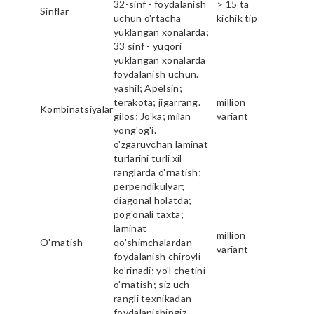
32-sinf - foydalanish
> 15 ta
Sinflar
uchun o'rtacha
kichik tip
yuklangan xonalarda;
33 sinf - yuqori
yuklangan xonalarda
foydalanish uchun.
yashil; Apelsin;
terakota; jigarrang.
million
Kombinatsiyalar
gilos; Jo'ka; milan
variant
yong'og'i.
o'zgaruvchan laminat
turlarini turli xil
ranglarda o'rnatish;
perpendikulyar;
diagonal holatda;
pog'onali taxta;
laminat
million
O'rnatish
qo'shimchalardan
variant
foydalanish chiroyli
ko'rinadi; yo'l chetini
o'rnatish; siz uch
rangli texnikadan
foydalanishingiz