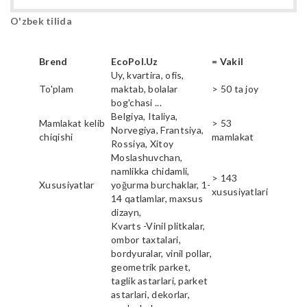
O'zbek tilida
Brend
EcoPol.Uz
= Vakil
Uy, kvartira, ofis,
To'plam
maktab, bolalar
> 50 ta joy
bog'chasi ...
Belgiya, Italiya,
Mamlakat kelib
> 53
Norvegiya, Frantsiya,
chiqishi
mamlakat
Rossiya, Xitoy
Moslashuvchan,
namlikka chidamli,
> 143
Xususiyatlar
yoğurma burchaklar, 1-
xususiyatlari
14 qatlamlar, maxsus
dizayn,
Kvarts -Vinil plitkalar,
ombor taxtalari,
bordyuralar, vinil pollar,
geometrik parket,
taglik astarlari, parket
astarlari, dekorlar,