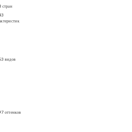
3 стран
43
актеристик
53 видов
97 оттенков