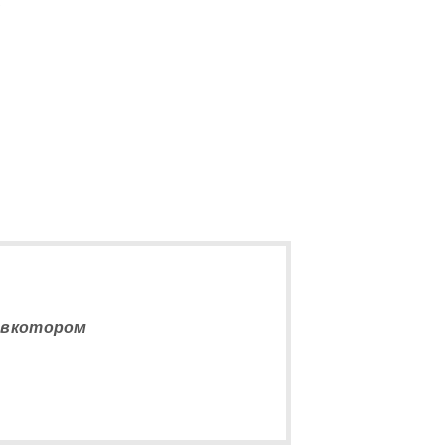
5
, вкотором