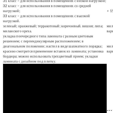
31 класс – для использования в помещениях с низкой нагрузкой;
32 класс – для использования в помещениях со средней
нагрузкой;
> 1
33 класс – для использования в помещениях с высокой
нагрузкой.
зеленый; оранжевый; терракотовый; коричневый. вишня; липа;
мил
миланского ореха.
вар
укладка поочередного типа ламината с разным цветовым
решением; с перпендикулярным расположением; в
диагональном положении; настил в виде шахматного порядка;
мил
красиво смотрится применение вставок из ламината; установка
вар
бордюра; можно использовать трехцветный прием; укладки
ламината с дизайном под плитку.
***