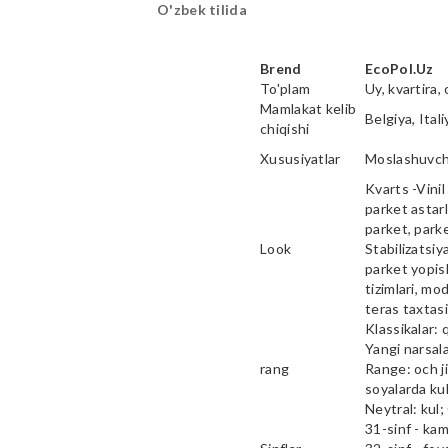
O'zbek tilida
Brend
EcoPol.Uz
To'plam
Uy, kvartira, 
Mamlakat kelib
Belgiya, Ital
chiqishi
Xususiyatlar
Moslashuvcha
Kvarts -Vinil 
parket astarl
parket, parke
Look
Stabilizatsiy
parket yopish
tizimlari, mod
teras taxtas
Klassikalar: 
Yangi narsala
rang
Range: och ji
soyalarda kul
Neytral: kul;
31-sinf - ka