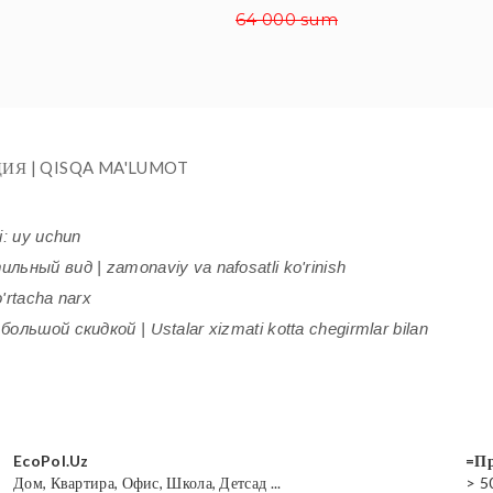
64 000 sum
ИЯ | QISQA MA'LUMOT
i: uy uchun
ьный вид | zamonaviy va nafosatli ko'rinish
'rtacha narx
ольшой скидкой | Ustalar xizmati kotta chegirmlar bilan
EcoPol.Uz
=Пр
Дом, Квартира, Офис, Школа, Детсад ...
> 5