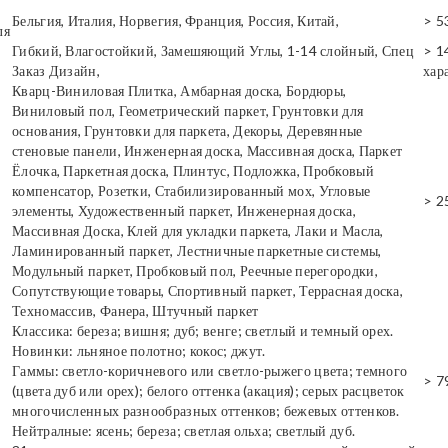
Бельгия, Италия, Норвегия, Франция, Россия, Китай,
> 5
ля
Гибкий, Влагостойкий, Замешяющий Углы, 1-14 слойный, Спец
> 1
Заказ Дизайн,
хар
Кварц-Виниловая Плитка, Амбарная доска, Бордюры,
Виниловый пол, Геометрический паркет, Грунтовки для
основания, Грунтовки для паркета, Декоры, Деревянные
стеновые панели, Инженерная доска, Массивная доска, Паркет
Ёлочка, Паркетная доска, Плинтус, Подложка, Пробковый
компенсатор, Розетки, Стабилизированный мох, Угловые
> 2
элементы, Художественный паркет, Инженерная доска,
Массивная Доска, Клей для укладки паркета, Лаки и Масла,
Ламинированный паркет, Лестничные паркетные системы,
Модульный паркет, Пробковый пол, Реечные перегородки,
Сопутствующие товары, Спортивный паркет, Террасная доска,
Техномассив, Фанера, Штучный паркет
Классика: береза; вишня; дуб; венге; светлый и темный орех.
Новинки: льняное полотно; кокос; джут.
Гаммы: светло-коричневого или светло-рыжего цвета; темного
> 7
(цвета дуб или орех); белого оттенка (акация); серых расцветок
многочисленных разнообразных оттенков; бежевых оттенков.
Нейтралные: ясень; береза; светлая ольха; светлый дуб.