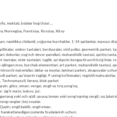
ofis, maktab, bolalar bog'chasi ...
iya, Norvegiya, Frantsiya, Rossiya, Xitoy
n, namlikka chidamli, yoğurma burchaklar, 1-14 qatlamlar, maxsus diz
plitkalar, ombor taxtalari, bordyuralar, vinil pollar, geometrik parket, tag
ari, dekorlar, yog'och devor panellari, muhandislik taxtasi, qattiq taxta, 
t taxtalar, etek taxtalari, taglik, qo'ziqorin kengaytiruvchi bo'g'inlar, ro
a qilingan mox, burchak elementlari, art parket, muhandislik taxtasi, qa
tiruvchi materiallar, laklar va moylar, laminat parket, zinapoyalar uchu
ulli parket, qo'ziqorin tagligi, P uning bo'linmalari, tegishli mahsulotlar,
i, Technomassif, fanera, blok parket
qayin; gilos; eman; venge; engil va to'q yong'oq.
r: zig'ir mato; kokos; jut.
garrang yoki och qizil; quyuq (eman yoki yong'oqning rangi); oq (akatsiya
rang ranglar; bej soyalar.
 Qayin; engil kaklik; engil eman.
m harakatlanadigan joylarda foydalanish uchun;