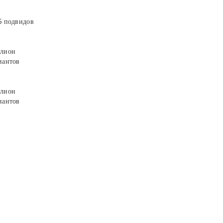
5 подвидов
лион
иантов
лион
иантов