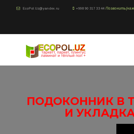
Позвонить(нажми
EcoPol.Uz@yandex.ru
+998 90 317 33 44
ПОДОКОННИК В Т
И УКЛАДКА