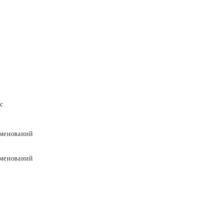
с
менований
менований
9
9
5