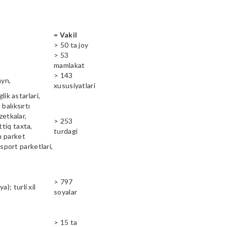
= Vakil
> 50 ta joy
> 53
mamlakat
> 143
ayn,
xususiyatlari
lik astarlari,
balıksırtı
zetkalar,
> 253
ttiq taxta,
turdagi
n parket
 sport parketlari,
> 797
); turli xil
soyalar
> 15 ta