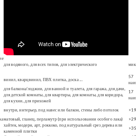
ие
для водяного, для всех типов, для электрического
мик
57
винил, кварцвинил, ПВХ плитка, доска ...
наи
для балкона/лоджии, для ванной и туалета, для гаража, для дачи,
17
для детской комнаты, для квартиры, для комнаты, для коридора,
наи
для кухни, для прихожей
внутри, интерьер, под навес или балкон, стены либо потолок
>1
ка
матовый, гланец, перламутр (при использовании особого лака)
>2
хайтек, модерн, арт, роккоко, под натуральный срез дерева или
>3
каменной плитки