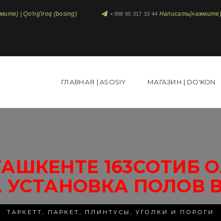
те) | Qo'ng'iroq (bosing)
Написать(нажмите) 
+998 90 317 33 44
ГЛАВНАЯ | ASOSIY
МАГАЗИН | DO'KON
АШКЕНТЕ 163СОТИБ 
 УСТАНОВКА ПОЛОВ 
ТАРКЕТТ, ПАРКЕТ, ПЛИНТУСЫ, УГОЛКИ И ПОРОГИ