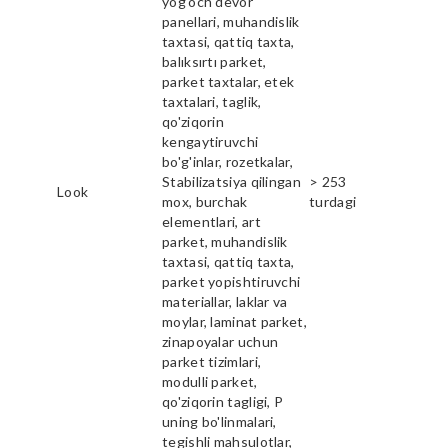
yog'och devor
panellari, muhandislik
taxtasi, qattiq taxta,
balıksırtı parket,
parket taxtalar, etek
taxtalari, taglik,
qo'ziqorin
kengaytiruvchi
bo'g'inlar, rozetkalar,
Stabilizatsiya qilingan
> 253
Look
mox, burchak
turdagi
elementlari, art
parket, muhandislik
taxtasi, qattiq taxta,
parket yopishtiruvchi
materiallar, laklar va
moylar, laminat parket,
zinapoyalar uchun
parket tizimlari,
modulli parket,
qo'ziqorin tagligi, P
uning bo'linmalari,
tegishli mahsulotlar,