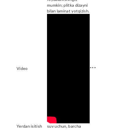
mumkin; plitka dizayni
bilan laminat yotqizish.
Video
***
Yerdan isitish
suv uchun, barcha