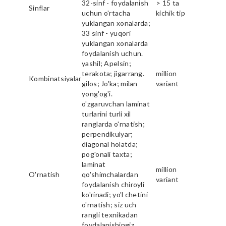
32-sinf - foydalanish
> 15 ta
Sinflar
uchun o'rtacha
kichik tip
yuklangan xonalarda;
33 sinf - yuqori
yuklangan xonalarda
foydalanish uchun.
yashil; Apelsin;
terakota; jigarrang.
million
Kombinatsiyalar
gilos; Jo'ka; milan
variant
yong'og'i.
o'zgaruvchan laminat
turlarini turli xil
ranglarda o'rnatish;
perpendikulyar;
diagonal holatda;
pog'onali taxta;
laminat
million
O'rnatish
qo'shimchalardan
variant
foydalanish chiroyli
ko'rinadi; yo'l chetini
o'rnatish; siz uch
rangli texnikadan
foydalanishingiz