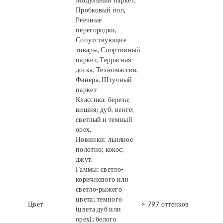
Пробковый пол,
Реечные
перегородки,
Сопутствующие
товары, Спортивный
паркет, Террасная
доска, Техномассив,
Фанера, Штучный
паркет
Классика: береза;
вишня; дуб; венге;
светлый и темный
орех.
Новинки: льняное
полотно; кокос;
джут.
Гаммы: светло-
коричневого или
светло-рыжего
цвета; темного
Цвет
> 797 оттенков
(цвета дуб или
орех); белого