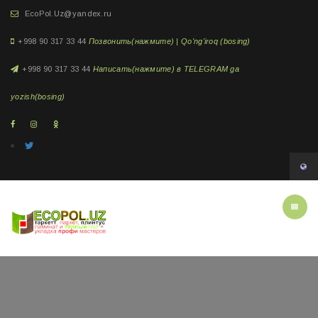
EcoPol.Uz@yandex.ru
+998 90 317 33 44
Позвонить(нажмите) | Qo'ng'iroq (bosing)
+998 90 317 33 44
Написать(нажмите) в TELEGRAM ga
yozish(bosing)