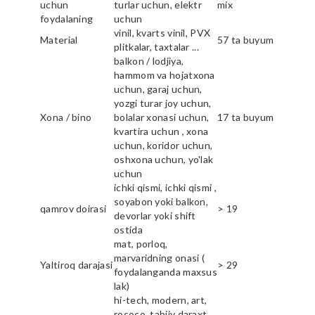
uchun
turlar uchun, elektr
mix
foydalaning
uchun
vinil, kvarts vinil, PVX
Material
57 ta buyum
plitkalar, taxtalar ...
balkon / lodjiya,
hammom va hojatxona
uchun, garaj uchun,
yozgi turar joy uchun,
Xona / bino
bolalar xonasi uchun,
17 ta buyum
kvartira uchun , xona
uchun, koridor uchun,
oshxona uchun, yo'lak
uchun
ichki qismi, ichki qismi ,
soyabon yoki balkon,
qamrov doirasi
> 19
devorlar yoki shift
ostida
mat, porloq,
marvaridning onasi (
Yaltiroq darajasi
> 29
foydalanganda maxsus
lak)
hi-tech, modern, art,
rococo, tabiiy daraxt