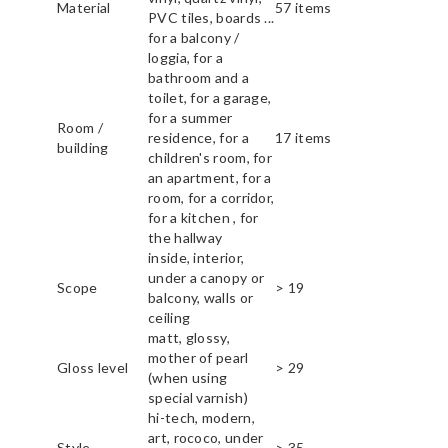
Material
57 items
PVC tiles, boards ...
for a balcony /
loggia, for a
bathroom and a
toilet, for a garage,
for a summer
Room /
residence, for a
17 items
building
children's room, for
an apartment, for a
room, for a corridor,
for a kitchen , for
the hallway
inside, interior,
under a canopy or
Scope
> 19
balcony, walls or
ceiling
matt, glossy,
mother of pearl
Gloss level
> 29
(when using
special varnish)
hi-tech, modern,
art, rococo, under
Style
> 35