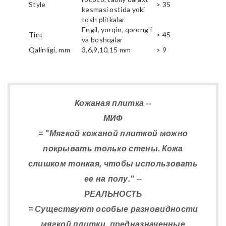
Style
> 35
kesmasi ostida yoki
tosh plitkalar
Engil, yorqin, qorong'i
Tint
> 45
va boshqalar
Qalinligi, mm
3,6,9,10,15 mm
> 9
Кожаная плитка --
МИФ
= "Мягкой кожаной плиткой можно
покрывать только стены. Кожа
слишком тонкая, чтобы использовать
ее на полу." --
РЕАЛЬНОСТЬ
= Существуют особые разновидности
мягкой плитки, предназначенные