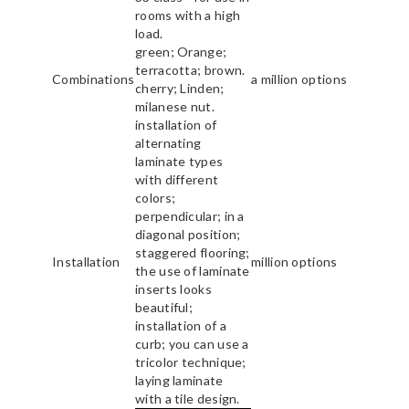
rooms with a high
load.
green; Orange;
terracotta; brown.
Combinations
a million options
cherry; Linden;
milanese nut.
installation of
alternating
laminate types
with different
colors;
perpendicular; in a
diagonal position;
staggered flooring;
Installation
million options
the use of laminate
inserts looks
beautiful;
installation of a
curb; you can use a
tricolor technique;
laying laminate
with a tile design.