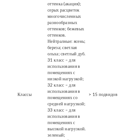
оттенка (акация);
серых расцветок
многочисленных
разнообразных
оттенков; бежевых
оттенков.
Нейтралные: ясень;
береза; светлая
ольха; светлый дуб.
31 класс – для
использования в
помещениях с
низкой нагрузкой;
32 класс – для
использования в
Классы
> 15 подвидов
помещениях со
средней нагрузкой;
33 класс – для
использования в
помещениях с
высокой нагрузкой.
зеленый;