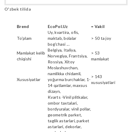
O'zbek tilida
Brend
EcoPol.Uz
= Vakil
Uy, kvartira, ofis,
To'plam
maktab, bolalar
> 50 ta joy
bog'chasi ...
Belgiya, Italiya,
Mamlakat kelib
> 53
Norvegiya, Frantsiya,
chiqishi
mamlakat
Rossiya, Xitoy
Moslashuvchan,
namlikka chidamli,
> 143
Xususiyatlar
yoğurma burchaklar, 1-
xususiyatlari
14 qatlamlar, maxsus
dizayn,
Kvarts -Vinil plitkalar,
ombor taxtalari,
bordyuralar, vinil pollar,
geometrik parket,
taglik astarlari, parket
astarlari, dekorlar,