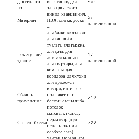
для теплого
всех типов, для
микс
пола
электрического
винил, кварцвинил,
57
Материал
ПВХ плитка, доска
наименований
...
для балкона/лоджии,
для ванной и
туалета, для гаража,
для дачи, для
Помещение/
17
детской комнаты,
здание
наименований
для квартиры, для
комнаты, для
коридора, для кухни,
для прихожей
внутри, интерьер,
Область
под навес или
>19
применения
балкон, стены либо
потолок
матовый, гланец,
перламутр (при
Степень блеска
>29
использовании
особого лака)
хайтек, модерн, арт,