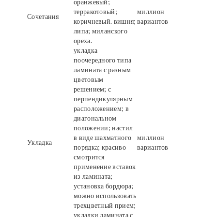
оранжевый;
терракотовый;
миллион
Сочетания
коричневый. вишня;
вариантов
липа; миланского
ореха.
укладка
поочередного типа
ламината с разным
цветовым
решением; с
перпендикулярным
расположением; в
диагональном
положении; настил
в виде шахматного
миллион
Укладка
порядка; красиво
вариантов
смотрится
применение вставок
из ламината;
установка бордюра;
можно использовать
трехцветный прием;
укладки ламината с