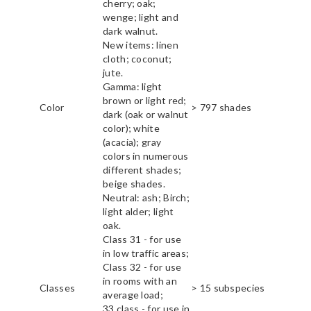
cherry; oak;
wenge; light and
dark walnut.
New items: linen
cloth; coconut;
jute.
Gamma: light
brown or light red;
Color
> 797 shades
dark (oak or walnut
color); white
(acacia); gray
colors in numerous
different shades;
beige shades.
Neutral: ash; Birch;
light alder; light
oak.
Class 31 - for use
in low traffic areas;
Class 32 - for use
in rooms with an
Classes
> 15 subspecies
average load;
33 class - for use in