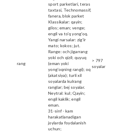
sport parketlari, teras
taxtasi, Technomassif,
fanera, blok parket
Klassikalar: qayin;
gilos; eman; venge;
engil va to'q yong'oq.
Yangi narsalar: zig'ir
mato; kokos; jut.
Range: och jigarrang
yoki och qizil; quyuq
> 797
rang
(eman yoki
soyalar
yong'oqning rangi); oq
(akatsiya); turli xil
soyalarda kulrang
ranglar; bej soyalar.
Neytral: kul; Qayin;
engil kaklik; engil
eman.
31-sinf - kam
harakatlanadigan
joylarda foydalanish
uchun;