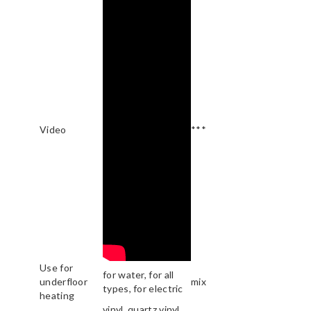
Video
***
Use for
for water, for all
underfloor
mix
types, for electric
heating
vinyl, quartz vinyl,