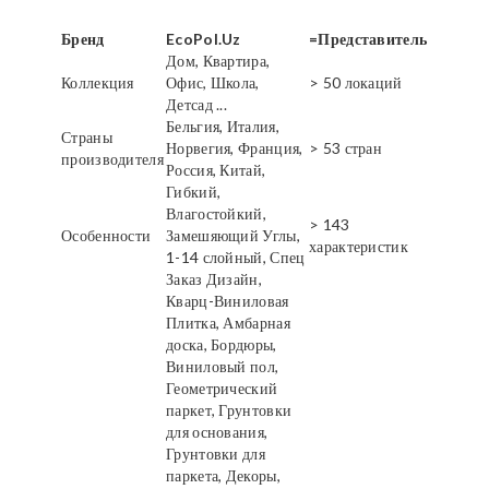
Бренд
EcoPol.Uz
=Представитель
Дом, Квартира,
Коллекция
Офис, Школа,
> 50 локаций
Детсад ...
Бельгия, Италия,
Страны
Норвегия, Франция,
> 53 стран
производителя
Россия, Китай,
Гибкий,
Влагостойкий,
> 143
Особенности
Замешяющий Углы,
характеристик
1-14 слойный, Спец
Заказ Дизайн,
Кварц-Виниловая
Плитка, Амбарная
доска, Бордюры,
Виниловый пол,
Геометрический
паркет, Грунтовки
для основания,
Грунтовки для
паркета, Декоры,