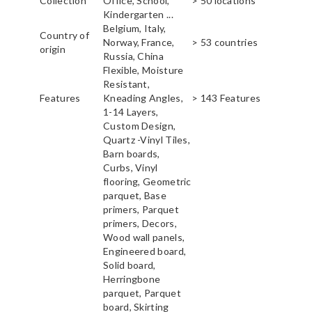
Collection
Office, School,
> 50 locations
Kindergarten ...
Belgium, Italy,
Country of
Norway, France,
> 53 countries
origin
Russia, China
Flexible, Moisture
Resistant,
Features
Kneading Angles,
> 143 Features
1-14 Layers,
Custom Design,
Quartz -Vinyl Tiles,
Barn boards,
Curbs, Vinyl
flooring, Geometric
parquet, Base
primers, Parquet
primers, Decors,
Wood wall panels,
Engineered board,
Solid board,
Herringbone
parquet, Parquet
board, Skirting