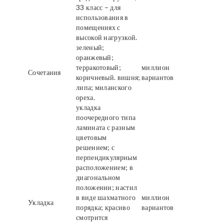
33 класс – для
использования в
помещениях с
высокой нагрузкой.
зеленый;
оранжевый;
терракотовый;
миллион
Сочетания
коричневый. вишня;
вариантов
липа; миланского
ореха.
укладка
поочередного типа
ламината с разным
цветовым
решением; с
перпендикулярным
расположением; в
диагональном
положении; настил
в виде шахматного
миллион
Укладка
порядка; красиво
вариантов
смотрится