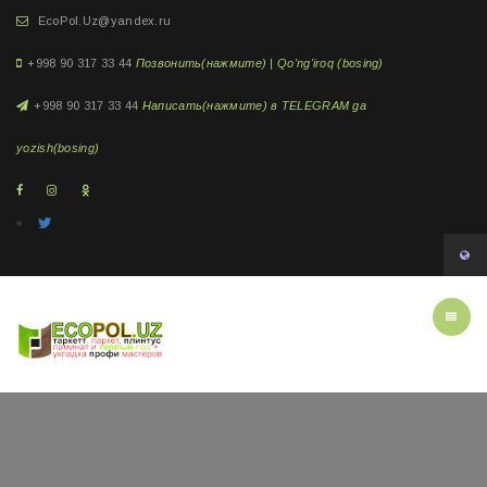
EcoPol.Uz@yandex.ru
+998 90 317 33 44
Позвонить(нажмите) | Qo'ng'iroq (bosing)
+998 90 317 33 44
Написать(нажмите) в TELEGRAM ga
yozish(bosing)