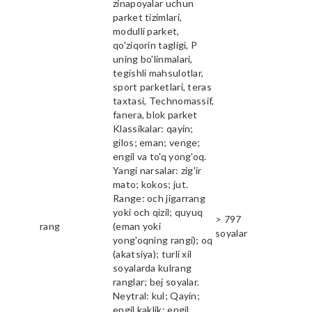
zinapoyalar uchun
parket tizimlari,
modulli parket,
qo'ziqorin tagligi, P
uning bo'linmalari,
tegishli mahsulotlar,
sport parketlari, teras
taxtasi, Technomassif,
fanera, blok parket
Klassikalar: qayin;
gilos; eman; venge;
engil va to'q yong'oq.
Yangi narsalar: zig'ir
mato; kokos; jut.
Range: och jigarrang
yoki och qizil; quyuq
> 797
rang
(eman yoki
soyalar
yong'oqning rangi); oq
(akatsiya); turli xil
soyalarda kulrang
ranglar; bej soyalar.
Neytral: kul; Qayin;
engil kaklik; engil