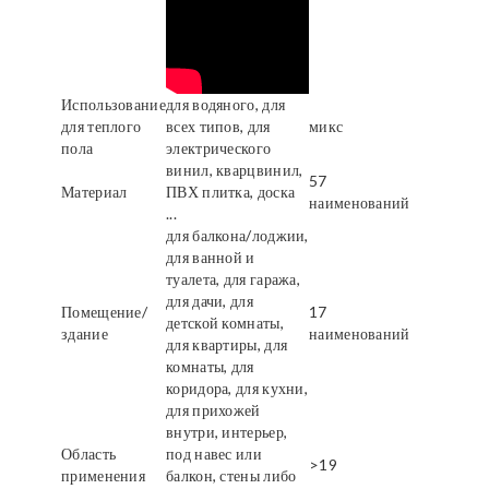
Использование
для водяного, для
для теплого
всех типов, для
микс
пола
электрического
винил, кварцвинил,
57
Материал
ПВХ плитка, доска
наименований
...
для балкона/лоджии,
для ванной и
туалета, для гаража,
для дачи, для
Помещение/
17
детской комнаты,
здание
наименований
для квартиры, для
комнаты, для
коридора, для кухни,
для прихожей
внутри, интерьер,
Область
под навес или
>19
применения
балкон, стены либо