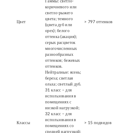
Гаммы: светло-
коричневого или
светло-рыжего
цвета; темного
Цвет
> 797 оттенков
(цвета дуб или
орех); белого
оттенка (акация);
серых расцветок
многочисленных
разнообразных
оттенков; бежевых
оттенков.
Нейтралные: ясень;
береза; светлая
ольха; светлый дуб.
31 класс – для
использования в
помещениях с
низкой нагрузкой;
32 класс – для
использования в
Классы
> 15 подвидов
помещениях со
средней нагрузкой;