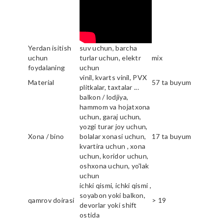
Yerdan isitish
suv uchun, barcha
uchun
turlar uchun, elektr
mix
foydalaning
uchun
vinil, kvarts vinil, PVX
Material
57 ta buyum
plitkalar, taxtalar ...
balkon / lodjiya,
hammom va hojatxona
uchun, garaj uchun,
yozgi turar joy uchun,
Xona / bino
bolalar xonasi uchun,
17 ta buyum
kvartira uchun , xona
uchun, koridor uchun,
oshxona uchun, yo'lak
uchun
ichki qismi, ichki qismi ,
soyabon yoki balkon,
qamrov doirasi
> 19
devorlar yoki shift
ostida