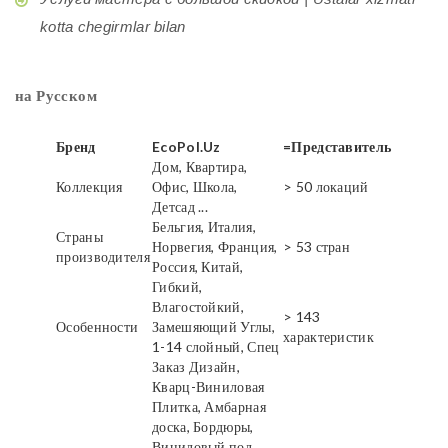
kotta chegirmlar bilan
на Русском
Бренд
EcoPol.Uz
=Представитель
Дом, Квартира,
Коллекция
Офис, Школа,
> 50 локаций
Детсад ...
Бельгия, Италия,
Страны
Норвегия, Франция,
> 53 стран
производителя
Россия, Китай,
Гибкий,
Влагостойкий,
> 143
Особенности
Замешяющий Углы,
характеристик
1-14 слойный, Спец
Заказ Дизайн,
Кварц-Виниловая
Плитка, Амбарная
доска, Бордюры,
Виниловый пол,