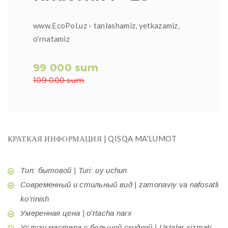
www.EcoPol.uz - tanlashamiz, yetkazamiz,
o'rnatamiz
99 000 sum
109 000 sum
КРАТКАЯ ИНФОРМАЦИЯ | QISQA MA'LUMOT
Тип: бытовой | Turi: uy uchun
Современный и стильный вид | zamonaviy va nafosatli
ko'rinish
Умеренная цена | o'rtacha narx
Услуги мастера с большой скидкой | Ustalar xizmati