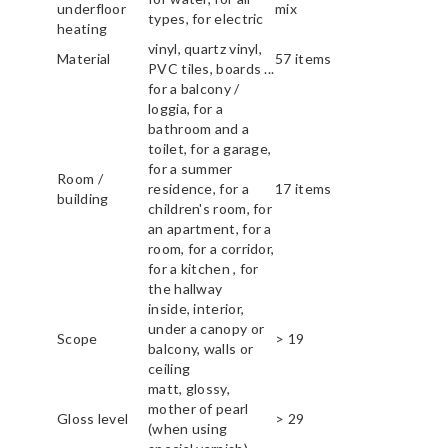
underfloor
mix
types, for electric
heating
vinyl, quartz vinyl,
Material
57 items
PVC tiles, boards ...
for a balcony /
loggia, for a
bathroom and a
toilet, for a garage,
for a summer
Room /
residence, for a
17 items
building
children's room, for
an apartment, for a
room, for a corridor,
for a kitchen , for
the hallway
inside, interior,
under a canopy or
Scope
> 19
balcony, walls or
ceiling
matt, glossy,
mother of pearl
Gloss level
> 29
(when using