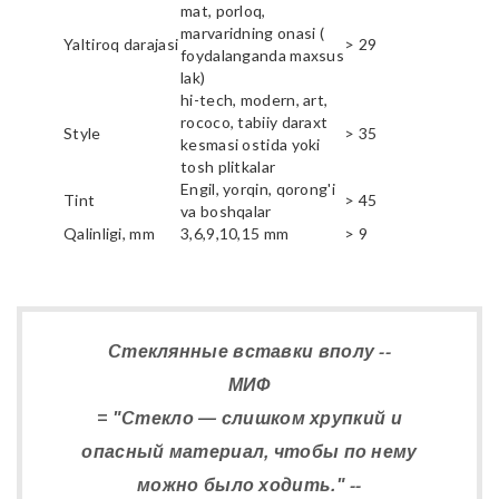
mat, porloq,
marvaridning onasi (
Yaltiroq darajasi
> 29
foydalanganda maxsus
lak)
hi-tech, modern, art,
rococo, tabiiy daraxt
Style
> 35
kesmasi ostida yoki
tosh plitkalar
Engil, yorqin, qorong'i
Tint
> 45
va boshqalar
Qalinligi, mm
3,6,9,10,15 mm
> 9
Стеклянные вставки вполу --
МИФ
= "Стекло — слишком хрупкий и
опасный материал, чтобы по нему
можно было ходить." --