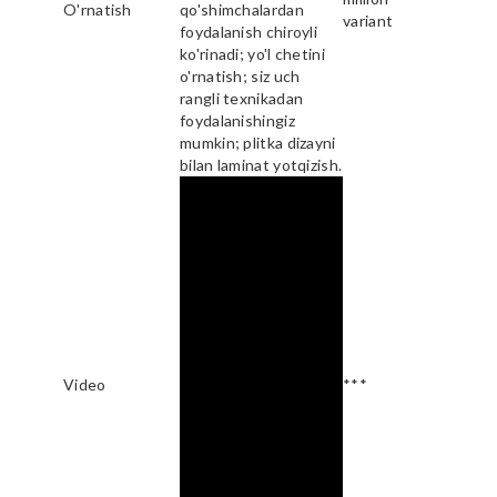
O'rnatish
qo'shimchalardan
variant
foydalanish chiroyli
ko'rinadi; yo'l chetini
o'rnatish; siz uch
rangli texnikadan
foydalanishingiz
mumkin; plitka dizayni
bilan laminat yotqizish.
Video
***