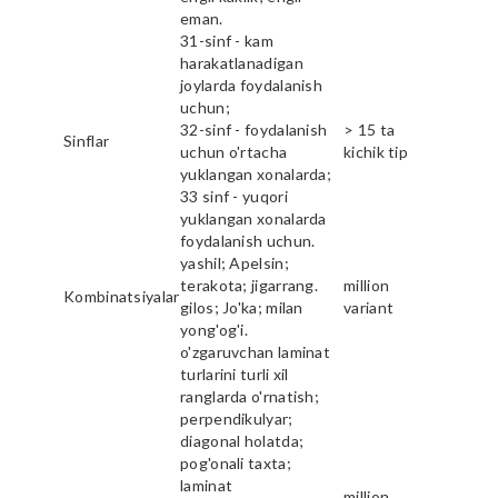
eman.
31-sinf - kam
harakatlanadigan
joylarda foydalanish
uchun;
32-sinf - foydalanish
> 15 ta
Sinflar
uchun o'rtacha
kichik tip
yuklangan xonalarda;
33 sinf - yuqori
yuklangan xonalarda
foydalanish uchun.
yashil; Apelsin;
terakota; jigarrang.
million
Kombinatsiyalar
gilos; Jo'ka; milan
variant
yong'og'i.
o'zgaruvchan laminat
turlarini turli xil
ranglarda o'rnatish;
perpendikulyar;
diagonal holatda;
pog'onali taxta;
laminat
million