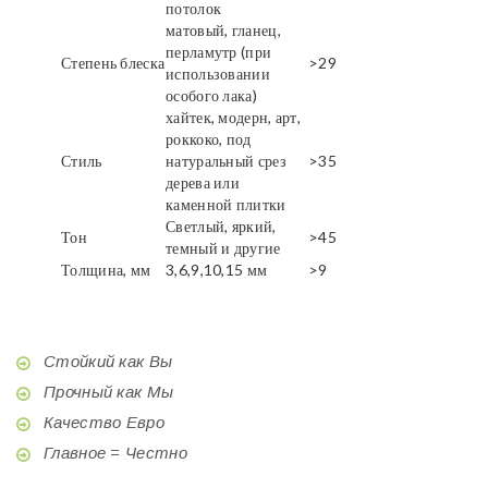
потолок
матовый, гланец,
перламутр (при
Степень блеска
>29
использовании
особого лака)
хайтек, модерн, арт,
роккоко, под
Стиль
натуральный срез
>35
дерева или
каменной плитки
Светлый, яркий,
Тон
>45
темный и другие
Толщина, мм
3,6,9,10,15 мм
>9
Стойкий как Вы
Прочный как Мы
Качество Евро
Главное = Честно