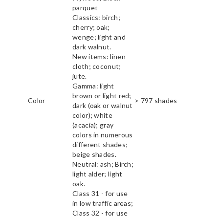
parquet
Classics: birch;
cherry; oak;
wenge; light and
dark walnut.
New items: linen
cloth; coconut;
jute.
Gamma: light
brown or light red;
Color
> 797 shades
dark (oak or walnut
color); white
(acacia); gray
colors in numerous
different shades;
beige shades.
Neutral: ash; Birch;
light alder; light
oak.
Class 31 - for use
in low traffic areas;
Class 32 - for use