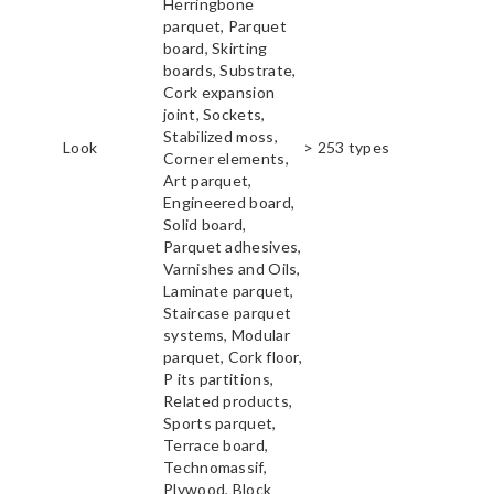
Herringbone
parquet, Parquet
board, Skirting
boards, Substrate,
Cork expansion
joint, Sockets,
Stabilized moss,
Look
> 253 types
Corner elements,
Art parquet,
Engineered board,
Solid board,
Parquet adhesives,
Varnishes and Oils,
Laminate parquet,
Staircase parquet
systems, Modular
parquet, Cork floor,
P its partitions,
Related products,
Sports parquet,
Terrace board,
Technomassif,
Plywood, Block