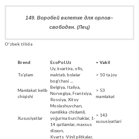
149. Воробей вклетке для орлов–
свободен. (Лец)
O'zbek tilida
Brend
EcoPol.Uz
= Vakil
Uy, kvartira, ofis,
To'plam
maktab, bolalar
> 50 ta joy
bog'chasi ...
Belgiya, Italiya,
Mamlakat kelib
> 53
Norvegiya, Frantsiya,
chiqishi
mamlakat
Rossiya, Xitoy
Moslashuvchan,
namlikka chidamli,
> 143
Xususiyatlar
yoğurma burchaklar, 1-
xususiyatlari
14 qatlamlar, maxsus
dizayn,
Kvarts -Vinil plitkalar,