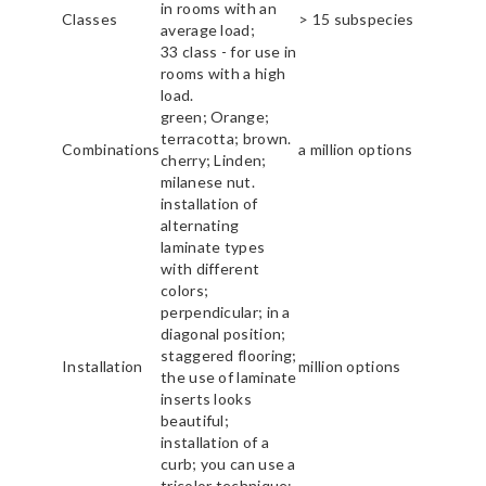
in rooms with an
Classes
> 15 subspecies
average load;
33 class - for use in
rooms with a high
load.
green; Orange;
terracotta; brown.
Combinations
a million options
cherry; Linden;
milanese nut.
installation of
alternating
laminate types
with different
colors;
perpendicular; in a
diagonal position;
staggered flooring;
Installation
million options
the use of laminate
inserts looks
beautiful;
installation of a
curb; you can use a
tricolor technique;