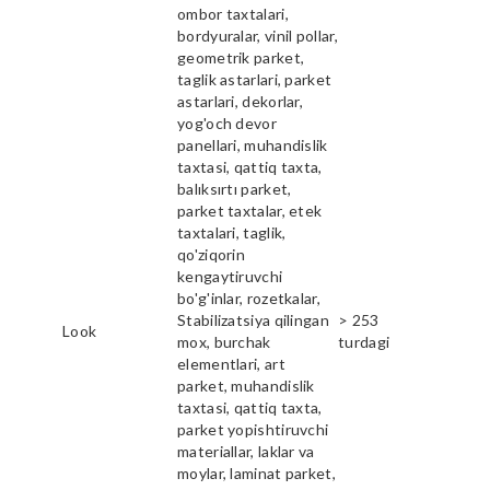
ombor taxtalari,
bordyuralar, vinil pollar,
geometrik parket,
taglik astarlari, parket
astarlari, dekorlar,
yog'och devor
panellari, muhandislik
taxtasi, qattiq taxta,
balıksırtı parket,
parket taxtalar, etek
taxtalari, taglik,
qo'ziqorin
kengaytiruvchi
bo'g'inlar, rozetkalar,
Stabilizatsiya qilingan
> 253
Look
mox, burchak
turdagi
elementlari, art
parket, muhandislik
taxtasi, qattiq taxta,
parket yopishtiruvchi
materiallar, laklar va
moylar, laminat parket,