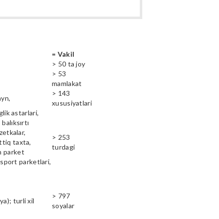
= Vakil
> 50 ta joy
> 53
mamlakat
> 143
ayn,
xususiyatlari
lik astarlari,
balıksırtı
zetkalar,
> 253
ttiq taxta,
turdagi
n parket
 sport parketlari,
> 797
); turli xil
soyalar