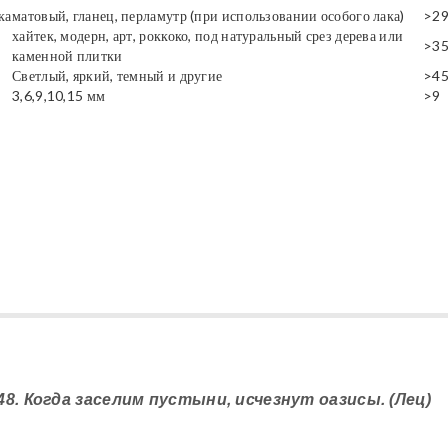
ка
матовый, гланец, перламутр (при использовании особого лака)
>2
хайтек, модерн, арт, роккоко, под натуральный срез дерева или
>3
каменной плитки
Светлый, яркий, темный и другие
>4
3,6,9,10,15 мм
>9
48. Когда заселим пустыни, исчезнут оазисы. (Лец)