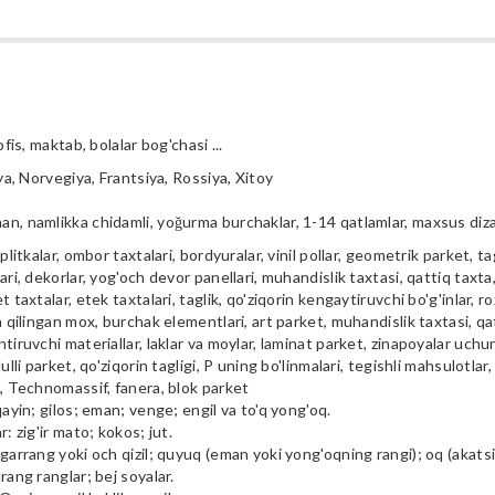
ofis, maktab, bolalar bog'chasi ...
iya, Norvegiya, Frantsiya, Rossiya, Xitoy
n, namlikka chidamli, yoğurma burchaklar, 1-14 qatlamlar, maxsus diz
plitkalar, ombor taxtalari, bordyuralar, vinil pollar, geometrik parket, tag
ari, dekorlar, yog'och devor panellari, muhandislik taxtasi, qattiq taxta, 
t taxtalar, etek taxtalari, taglik, qo'ziqorin kengaytiruvchi bo'g'inlar, ro
a qilingan mox, burchak elementlari, art parket, muhandislik taxtasi, qa
tiruvchi materiallar, laklar va moylar, laminat parket, zinapoyalar uchu
ulli parket, qo'ziqorin tagligi, P uning bo'linmalari, tegishli mahsulotlar,
i, Technomassif, fanera, blok parket
qayin; gilos; eman; venge; engil va to'q yong'oq.
r: zig'ir mato; kokos; jut.
garrang yoki och qizil; quyuq (eman yoki yong'oqning rangi); oq (akatsiya
rang ranglar; bej soyalar.