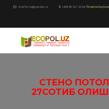
Позвонить(нажми
EcoPol.Uz@yandex.ru
+998 90 317 33 44
СТЕНО ПОТОЛ
27СОТИБ ОЛИШ