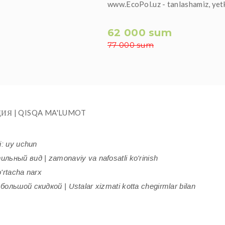
www.EcoPol.uz - tanlashamiz, yet
62 000 sum
77 000 sum
ИЯ | QISQA MA'LUMOT
i: uy uchun
ьный вид | zamonaviy va nafosatli ko'rinish
'rtacha narx
ольшой скидкой | Ustalar xizmati kotta chegirmlar bilan