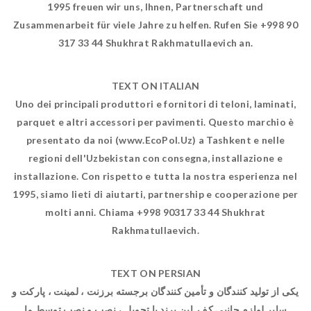
1995 freuen wir uns, Ihnen, Partnerschaft und
Zusammenarbeit für viele Jahre zu helfen. Rufen Sie +998 90
317 33 44 Shukhrat Rakhmatullaevich an.
TEXT ON ITALIAN
Uno dei principali produttori e fornitori di teloni, laminati,
parquet e altri accessori per pavimenti. Questo marchio è
presentato da noi (www.EcoPol.Uz) a Tashkent e nelle
regioni dell'Uzbekistan con consegna, installazione e
installazione. Con rispetto e tutta la nostra esperienza nel
1995, siamo lieti di aiutarti, partnership e cooperazione per
molti anni. Chiama +998 90317 33 44 Shukhrat
Rakhmatullaevich.
TEXT ON PERSIAN
یکی از تولید کنندگان و تأمین کنندگان برجسته برزنت ، لمینت ، پارکت و
سایر لوازم جانبی کف. این برند با تحویل ، نصب و نصب توسط ما