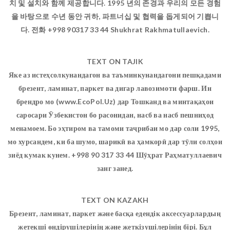
치 및 설치와 함께 제공합니다. 1995 년의 존경과 우리의 모든 경험
을 바탕으로 수년 동안 귀하, 파트너십 및 협력을 돕게되어 기쁩니
다. 전화 +998 90317 33 44 Shukhrat Rakhmatullaevich.
TEXT ON TAJIK
Яке аз истеҳсолкунандагон ва таъминкунандагони пешқадами
брезент, ламинат, паркет ва дигар лавозимоти фарш. Ин
брендро мо (www.EcoPol.Uz) дар Тошканд ва минтақаҳои
саросари Ӯзбекистон бо расонидан, насб ва насб пешниҳод
менамоем. Бо эҳтиром ва тамоми таҷрибаи мо дар соли 1995,
мо хурсандем, ки ба шумо, шарикӣ ва ҳамкорӣ дар тӯли солҳои
зиёд кумак кунем. +998 90 317 33 44 Шӯҳрат Раҳматуллаевич
занг занед.
TEXT ON KAZAKH
Брезент, ламинат, паркет және басқа едендік аксессуарлардың
жетекші өндірушілерінің және жеткізушілерінің бірі. Бұл