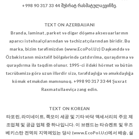
+998 90 317 33 44 შუხრატ რახმატულაევიჩზე.
TEXT ON AZERBAIJANI
Branda, laminat, parket və digər döşəmə aksesuarlarının
aparıcı istehsalçılarından və təchizatçılarından biridir. Bu
marka, bizim tərəfimizdən (www.EcoPol.Uz) Daşkənddə və
Özbəkistanın müxtəlif bölgələrində çatdırılma, quraşdırma və
quraşdırma ilə təqdim olunur. 1995-ci ildəki hörmət və bütün
təcrübəmizə görə uzun illərdir sizə, tərəfdaşlığa və əməkdaşlığa
kömək etməkdən məmnunuq. +998 90 317 33 44 Şuxrat
Raxmatullaeviçə zəng edin.
TEXT ON KOREAN
타포린, 라미네이트, 쪽모이 세공 및 기타 바닥 액세서리의 주요 제
조업체 및 공급 업체 중 하나입니다. 이 브랜드는 타슈켄트 및 우즈
베키스탄 전역의 지역에있는 당사 (www.EcoPol.Uz)에서 배송, 설