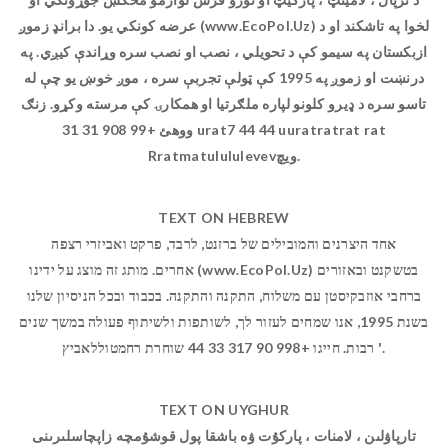
عرضه کونکي یو. دا برانډ زموږ (www.EcoPol.Uz) لخوا په تاشکند او د
ازبکستان په سیمو کې د تحویلي ، نصب او نصب سره وړاندې کیږي. په
درنښت او زموږ په 1995 کې ټولې تجربې سره ، موږ خوښ یو چې له
تاسو سره د ډیرو کلونو لپاره ملګرتیا او همکارۍ کې مرسته وکړو. زنګ
ووهئ +99 908 31 31 urat7 44 44 uuratratrat rat
Rratmatulululevevویچ.
TEXT ON HEBREW
אחד היצרנים והמובילים של ברזנט, לרבד, פרקט ואביזרי רצפה
אחרים. מותג זה מוצג על ידינו (www.EcoPol.Uz) בטשקנט ובאזורים
ברחבי אוזבקיסטן עם משלוח, התקנה והתקנה. בכבוד ובכל הניסיון שלנו
בשנת 1995, אנו שמחים לעזור לך, לשותפות ולשיתוף פעולה במשך שנים
רבות. חייגו +998 90 317 33 44 שוחרת רחמטוללאביץ '.
TEXT ON UYGHUR
تارپاۋلىن ، لامنات ، پاركۇت ۋە باشقا پول قوشۇمچە زاپچاسلىرىنى