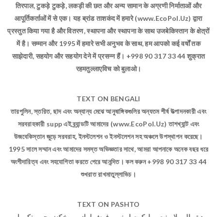
तिरपाल, टुकड़े टुकड़े, लकड़ी की छत और अन्य सामान के अग्रणी निर्माताओं और
आपूर्तिकर्ताओं में से एक। यह ब्रांड ताशकंद में हमारे (www.EcoPol.Uz) द्वारा
प्रस्तुत किया गया है और वितरण, स्थापना और स्थापना के साथ उजबेकिस्तान के क्षेत्रों
में है। सम्मान और 1995 में हमारे सभी अनुभव के साथ, हम आपको कई वर्षों तक
साझेदारी, सहयोग और सहयोग देने में प्रसन्न हैं। +998 90 317 33 44 शुक्रात
रहमतुल्लाएविच को बुलाओ।
TEXT ON BENGALI
তারপুলিন, স্তরিত, ছাদ এবং অন্যান্য মেঝে আনুষাঙ্গিকগুলির অন্যতম শীর্ষ উত্পাদনকারী এবং
সরবরাহকারী supp এই ব্র্যান্ডটি আমাদের (www.EcoPol.Uz) তাশখ্যান্ট এবং
উজবেকিস্তান জুড়ে সরবরাহ, ইনস্টলেশন ও ইনস্টলেশন সহ অঞ্চলে উপস্থাপন করেছে।
1995 সালে সম্মান এবং আমাদের সমস্ত অভিজ্ঞতার সাথে, আমরা আপনাকে অনেক বছর ধরে
অংশীদারিত্ব এবং সহযোগিতা করতে পেরে আনন্দিত। কল করুন +998 90 317 33 44
শুখরাত রাখমাতুল্লাভিচ।
TEXT ON PASHTO
د ترپال ، لامینټ ، پارکیټ او نورو فرش لوازمو مخکښ جوړونکي او