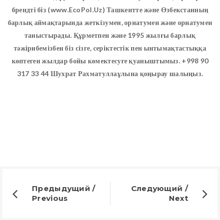
брендті біз (www.EcoPol.Uz) Ташкентте және Өзбекстанның
барлық аймақтарында жеткізумен, орнатумен және орнатумен
таныстырады. Құрметпен және 1995 жылғы барлық
тәжірибемізбен біз сізге, серіктестік пен ынтымақтастыққа
көптеген жылдар бойы көмектесуге қуаныштымыз. +998 90
317 33 44 Шухрат Рахматуллаұлына қоңырау шалыңыз.
Предыдущий /
Следующий /
Previous
Next