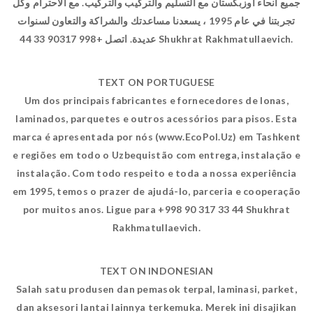
جميع أنحاء أوزبكستان مع التسليم والتركيب والتركيب. مع الاحترام وكل
تجربتنا في عام 1995 ، يسعدنا مساعدتك والشراكة والتعاون لسنوات
عديدة. اتصل +998 90317 33 44 Shukhrat Rakhmatullaevich.
TEXT ON PORTUGUESE
Um dos principais fabricantes e fornecedores de lonas,
laminados, parquetes e outros acessórios para pisos. Esta
marca é apresentada por nós (www.EcoPol.Uz) em Tashkent
e regiões em todo o Uzbequistão com entrega, instalação e
instalação. Com todo respeito e toda a nossa experiência
em 1995, temos o prazer de ajudá-lo, parceria e cooperação
por muitos anos. Ligue para +998 90 317 33 44 Shukhrat
Rakhmatullaevich.
TEXT ON INDONESIAN
Salah satu produsen dan pemasok terpal, laminasi, parket,
dan aksesori lantai lainnya terkemuka. Merek ini disajikan