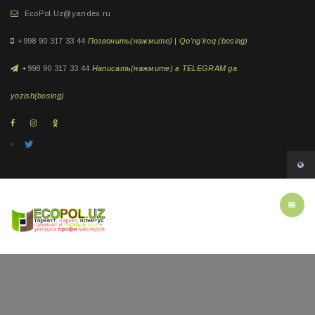
EcoPol.Uz@yandex.ru
+998 90 317 33 44
Позвонить(нажмите) | Qo'ng'iroq (bosing)
+998 90 317 33 44
Написать(нажмите) в TELEGRAM ga
yozish(bosing)