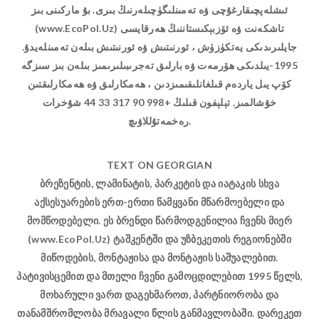
ئىشلەپچىقارغۇچى ۋە تەمىنلىگۈچىلەرنىڭ بىرى. بۇ ماركىنى بىز
(www.EcoPol.Uz) تاشكەنت ۋە ئۆزبېكىستاننىڭ ھەرقايسى
جايلىرىدىكى يەتكۈزۈش ، ئورنىتىش ۋە ئورنىتىش بىلەن تەمىنلەيدۇ.
1995-يىلدىكى ھۆرمەت ۋە بارلىق تەجرىبىلىرىمىز بىلەن بىز سىزگە
كۆپ يىل ياردەم قىلغانلىقىمىزدىن ، ھەمكارلىق ۋە ھەمكارلىقتىن
خۇشالمىز. تېلېفون قىلىڭ +998 90 317 33 44 شۇخرات
رەخمەتۇللاۋىچ.
TEXT ON GEORGIAN
ბრეზენტის, ლამინატის, პარკეტის და იატაკის სხვა
აქსესუარების ერთ-ერთი წამყვანი მწარმოებელი და
მომწოდებელი. ეს ბრენდი წარმოდგენილია ჩვენს მიერ
(www.EcoPol.Uz) ტაშკენტში და უზბეკეთის რეგიონებში
მიწოდების, მონტაჟისა და მონტაჟის საშუალებით.
პატივისცემით და მთელი ჩვენი გამოცდილებით 1995 წელს,
მოხარული ვართ დაგეხმაროთ, პარტნიორობა და
თანამშრომლობა მრავალი წლის განმავლობაში. დარეკეთ