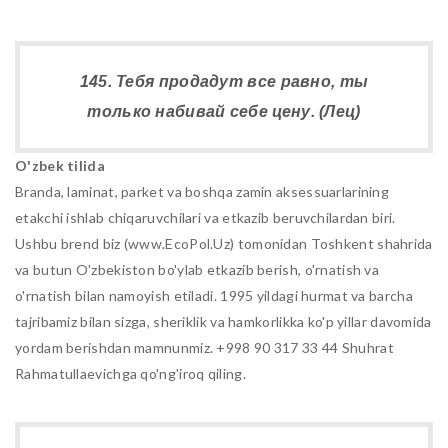
145. Тебя продадут все равно, ты
только набивай себе цену. (Лец)
O'zbek tilida
Branda, laminat, parket va boshqa zamin aksessuarlarining
etakchi ishlab chiqaruvchilari va etkazib beruvchilardan biri.
Ushbu brend biz (www.EcoPol.Uz) tomonidan Toshkent shahrida
va butun O'zbekiston bo'ylab etkazib berish, o'rnatish va
o'rnatish bilan namoyish etiladi. 1995 yildagi hurmat va barcha
tajribamiz bilan sizga, sheriklik va hamkorlikka ko'p yillar davomida
yordam berishdan mamnunmiz. +998 90 317 33 44 Shuhrat
Rahmatullaevichga qo'ng'iroq qiling.