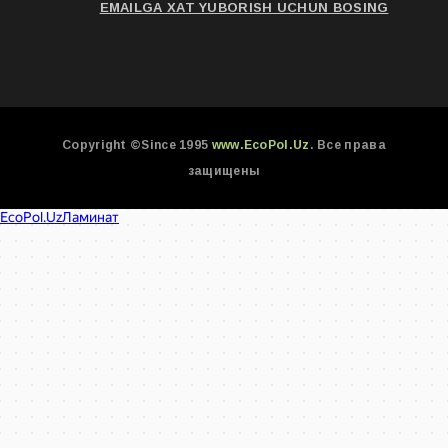
EMAILGA XAT YUBORISH UCHUN BOSING
Copyright ©Since 1995
www.EcoPol.Uz
. Все права
защищены