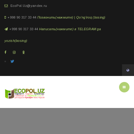
EcoPol.Uz@yandex.ru
+998 90 317 33 44
Позвонить(нажмите) | Qo'ng'iroq (bosing)
+998 90 317 33 44
Написать(нажмите) в TELEGRAM ga
yozish(bosing)