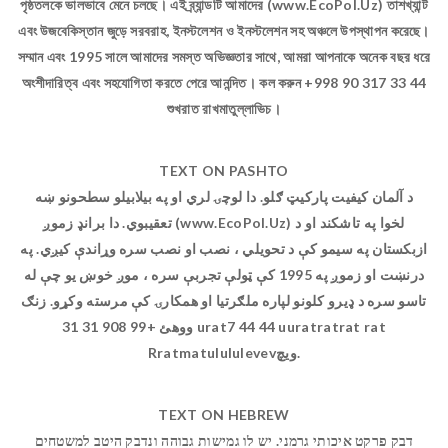
পৃষ্ঠতলকে ভালভাবে মেনে চলছে। এই ব্র্যান্ডটি আমাদের (www.EcoPol.Uz) তাশখ্যান্ট
এবং উজবেকিস্তান জুড়ে সরবরাহ, ইনস্টলেশন ও ইনস্টলেশন সহ অঞ্চলে উপস্থাপন করেছে।
সম্মান এবং 1995 সালে আমাদের সমস্ত অভিজ্ঞতার সাথে, আমরা আপনাকে অনেক বছর ধরে
অংশীদারিত্ব এবং সহযোগিতা করতে পেরে আনন্দিত। কল করুন +998 90 317 33 44
শুখরাত রাখমাতুল্লাভিচ।
TEXT ON PASHTO
د آلمان کیفیت پارکیټ ګلو. دا لوچۍ لري او په بیلابیلو سطحونو ښه
تعقیبوي. دا برانډ زموږ (www.EcoPol.Uz) لخوا په تاشکند او د
ازبکستان په سیمو کې د تحویلي ، نصب او نصب سره وړاندې کیږي. په
درنښت او زموږ په 1995 کې ټولې تجربې سره ، موږ خوښ یو چې له
تاسو سره د ډیرو کلونو لپاره ملګرتیا او همکارۍ کې مرسته وکړو. زنګ
ووهئ +99 908 31 31 urat7 44 44 uuratratrat rat
Rratmatulululevevویچ.
TEXT ON HEBREW
דבק פרקט איכותי גרמני. יש לו גמישות גבוהה ונדבק היטב למשטחים