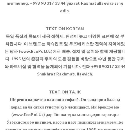
məmnunuq. +998 90 317 33 44 Şuxrat Raxmatullaeviçə zəng
edin.
TEXT ON KOREAN
독일 품질의 쪽모이 세공 접착제. 탄성이 높고 다양한 표면에 잘 부
착됩니다. 이 브랜드는 타슈켄트 및 우즈베키스탄 전역의 지역에있
는 당사 (www.EcoPol.Uz)에서 배송, 설치 및 설치와 함께 제공합니
다. 1995 년의 존경과 우리의 모든 경험을 바탕으로 수년 동안 귀하
와 파트너십 및 협력을 돕게되어 기쁩니다. 전화 +998 90317 33 44
Shukhrat Rakhmatullaevich.
TEXT ON TAJIK
Ширеши паркетии олмонии сифатӣ. Он чандирии баланд
дорад ва ба сатҳи гуногун хуб часпидааст. Ин брендро мо
(www.EcoPol.Uz) дар Тошканд ва минтақаҳои саросари
Ӯзбекистон бо интиқол, насб ва насб пешниҳод менамоем. Бо
эҳтиром ва тамоми таҷрибаи мо дар соли 1995, мо хурсандем,