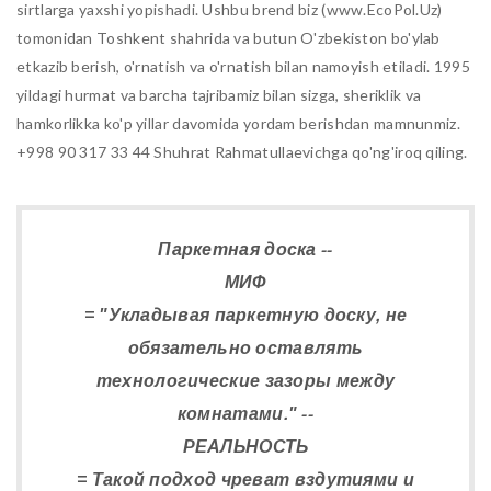
sirtlarga yaxshi yopishadi. Ushbu brend biz (www.EcoPol.Uz)
tomonidan Toshkent shahrida va butun O'zbekiston bo'ylab
etkazib berish, o'rnatish va o'rnatish bilan namoyish etiladi. 1995
yildagi hurmat va barcha tajribamiz bilan sizga, sheriklik va
hamkorlikka ko'p yillar davomida yordam berishdan mamnunmiz.
+998 90 317 33 44 Shuhrat Rahmatullaevichga qo'ng'iroq qiling.
Паркетная доска --
МИФ
= "Укладывая паркетную доску, не
обязательно оставлять
технологические зазоры между
комнатами." --
РЕАЛЬНОСТЬ
= Такой подход чреват вздутиями и