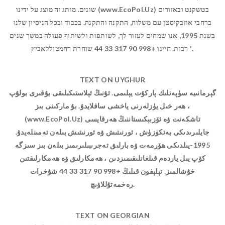
שונים. מותג זה מוצג על ידינו (www.EcoPol.Uz) בטשקנט ובאזורים
ברחבי אוזבקיסטן עם משלוח, התקנה והתקנה. בכבוד ובכל הניסיון שלנו
בשנת 1995, אנו שמחים לעזור לך, לשותפות ולשיתוף פעולה במשך שנים
רבות. חייגו +998 90 317 33 44 שוחרת רחמטוללאביץ '.
TEXT ON UYGHUR
گېرمانىيە سۈپەتلىك پاركۇت يېلىمى. ئۇنىڭ ئېلاستىكىلىقى يۇقىرى بولۇپ
، ھەر خىل يۈزلەرنى ياخشى ساقلايدۇ. بۇ ماركىنى بىز
(www.EcoPol.Uz) تاشكەنت ۋە ئۆزبېكىستاننىڭ ھەرقايسى
جايلىرىدىكى يەتكۈزۈش ، ئورنىتىش ۋە ئورنىتىش بىلەن تەمىنلەيدۇ.
1995-يىلدىكى ھۆرمەت ۋە بارلىق تەجرىبىلىرىمىز بىلەن بىز سىزگە
كۆپ يىل ياردەم قىلغانلىقىمىزدىن ، ھەمكارلىق ۋە ھەمكارلىقتىن
خۇشالمىز. تېلېفون قىلىڭ +998 90 317 33 44 شۇخرات
رەخمەتۇللاۋىچ.
TEXT ON GEORGIAN