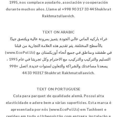
1995, nos complace ayudarlo, asociación y cooperación
durante muchos años. Llame al +998 90 317 33 44 Shukhrat
Rakhmatullaevich.
TEXT ON ARABIC
غراء باركيه الماني عالي الجودة. يتميز بمرونة عالية ويلتصق جيدًا
بالأسطح المختلفة. يتم تقديم هذه العلامة التجارية من قبلنا
(www.EcoPol.Uz) في طشقند ومناطق في جميع أنحاء أوزبكستان مع
التسليم والتركيب والتركيب. مع الاحترام وكل تجربتنا في عام 1995 ،
يسعدنا مساعدتك والشراكة والتعاون لسنوات عديدة. اتصل +998
90317 33 44 Shukhrat Rakhmatullaevich.
TEXT ON PORTUGUESE
Cola para parquet de qualidade alemã. Possui alta
elasticidade e adere bem a várias superfícies. Esta marca é
apresentada por nós (www.EcoPol.Uz) em Tashkent e
regiões em todo o Uzbequistão com entrega, instalação e