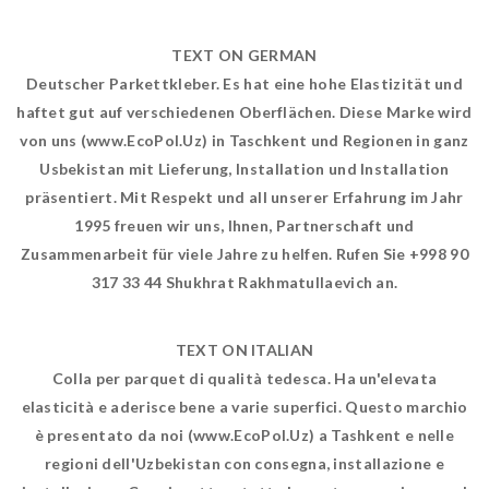
TEXT ON GERMAN
Deutscher Parkettkleber. Es hat eine hohe Elastizität und
haftet gut auf verschiedenen Oberflächen. Diese Marke wird
von uns (www.EcoPol.Uz) in Taschkent und Regionen in ganz
Usbekistan mit Lieferung, Installation und Installation
präsentiert. Mit Respekt und all unserer Erfahrung im Jahr
1995 freuen wir uns, Ihnen, Partnerschaft und
Zusammenarbeit für viele Jahre zu helfen. Rufen Sie +998 90
317 33 44 Shukhrat Rakhmatullaevich an.
TEXT ON ITALIAN
Colla per parquet di qualità tedesca. Ha un'elevata
elasticità e aderisce bene a varie superfici. Questo marchio
è presentato da noi (www.EcoPol.Uz) a Tashkent e nelle
regioni dell'Uzbekistan con consegna, installazione e