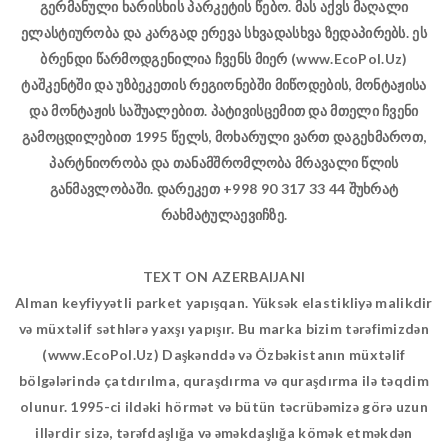
გერმანული ხარისხის პარკეტის წებო. მას აქვს მაღალი
ელასტიურობა და კარგად ერევა სხვადასხვა ზედაპირებს. ეს
ბრენდი წარმოდგენილია ჩვენს მიერ (www.EcoPol.Uz)
ტაშკენტში და უზბეკეთის რეგიონებში მიწოდების, მონტაჟისა
და მონტაჟის საშუალებით. პატივისცემით და მთელი ჩვენი
გამოცდილებით 1995 წელს, მოხარული ვართ დაგეხმაროთ,
პარტნიორობა და თანამშრომლობა მრავალი წლის
განმავლობაში. დარეკეთ +998 90 317 33 44 შუხრატ
რახმატულაევიჩზე.
TEXT ON AZERBAIJANI
Alman keyfiyyətli parket yapışqan. Yüksək elastikliyə malikdir
və müxtəlif səthlərə yaxşı yapışır. Bu marka bizim tərəfimizdən
(www.EcoPol.Uz) Daşkənddə və Özbəkistanın müxtəlif
bölgələrində çatdırılma, quraşdırma və quraşdırma ilə təqdim
olunur. 1995-ci ildəki hörmət və bütün təcrübəmizə görə uzun
illərdir sizə, tərəfdaşlığa və əməkdaşlığa kömək etməkdən