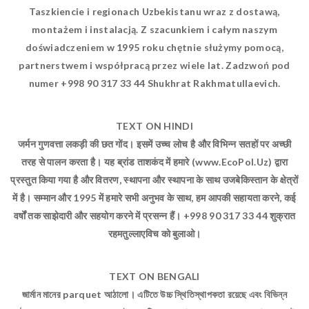
Taszkiencie i regionach Uzbekistanu wraz z dostawą,
montażem i instalacją. Z szacunkiem i całym naszym
doświadczeniem w 1995 roku chętnie służymy pomocą,
partnerstwem i współpracą przez wiele lat. Zadzwoń pod
numer +998 90 317 33 44 Shukhrat Rakhmatullaevich.
TEXT ON HINDI
जर्मन गुणवत्ता लकड़ी की छत गोंद। इसमें उच्च लोच है और विभिन्न सतहों पर अच्छी
तरह से पालन करता है। यह ब्रांड ताशकंद में हमारे (www.EcoPol.Uz) द्वारा
प्रस्तुत किया गया है और वितरण, स्थापना और स्थापना के साथ उजबेकिस्तान के क्षेत्रों
में है। सम्मान और 1995 में हमारे सभी अनुभव के साथ, हम आपकी सहायता करने, कई
वर्षों तक साझेदारी और सहयोग करने में प्रसन्न हैं। +998 90 317 33 44 शुक्रात
रहमतुल्लाएविच को बुलाओ।
TEXT ON BENGALI
জার্মান মানের parquet আঠালো। এটিতে উচ্চ স্থিতিস্থাপকতা রয়েছে এবং বিভিন্ন