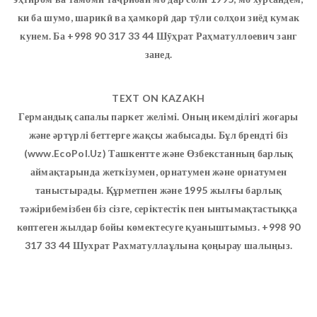
ки ба шумо, шарикӣ ва ҳамкорӣ дар тӯли солҳои зиёд кумак
кунем. Ба +998 90 317 33 44 Шӯҳрат Раҳматуллоевич занг
занед.
TEXT ON KAZAKH
Германдық сапалы паркет желімі. Оның икемділігі жоғары
және әртүрлі беттерге жақсы жабысады. Бұл брендті біз
(www.EcoPol.Uz) Ташкентте және Өзбекстанның барлық
аймақтарында жеткізумен, орнатумен және орнатумен
таныстырады. Құрметпен және 1995 жылғы барлық
тәжірибемізбен біз сізге, серіктестік пен ынтымақтастыққа
көптеген жылдар бойы көмектесуге қуаныштымыз. +998 90
317 33 44 Шухрат Рахматуллаұлына қоңырау шалыңыз.