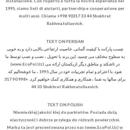
installazione. Con rispetto e tutta la nostra esperienza nel
1995, siamo lieti di aiutarti, partnership e cooperazione per
molti anni. Chiama +998 90317 33 44 Shukhrat
Rakhmatullaevich.
TEXT ON PERSIAN
چسب پارکت با کیفیت آلمانی. خاصیت ارتجاعی بالایی دارد و به خوبی
به سطوح مختلف می چسبد. این برند با تحویل ، نصب و نصب توسط ما
(www.EcoPol.Uz) در تاشکند و مناطق دیگر ازبکستان ارائه می
شود. با احترام و تمام تجربیات خود در سال 1995 ، ما خوشحالیم که
برای سالها به شما ، همکاری و همکاری کمک خواهیم کرد. +998 90 317
33 44 Shukhrat Rakhmatullaevich.
TEXT ON POLISH
Niemieckiej jakości klej do parkietów. Posiada dużą
elastyczność i dobrze przylega do różnych powierzchni.
Marka ta jest prezentowana przez nas (www.EcoPol.Uz) w