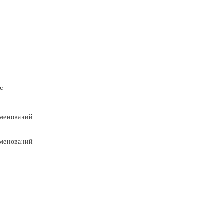
с
менований
менований
9
9
5
5