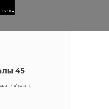
АНОВКА
алы 45
kazamiz, o'rnatamiz