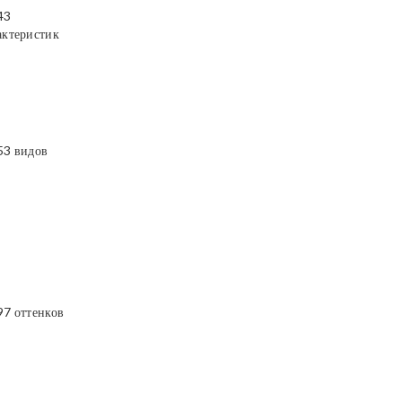
43
актеристик
53 видов
97 оттенков