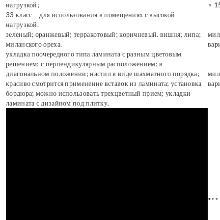
нагрузкой;
> 1
33 класс – для использования в помещениях с высокой
нагрузкой.
зеленый; оранжевый; терракотовый; коричневый. вишня; липа;
мил
миланского ореха.
вар
укладка поочередного типа ламината с разным цветовым
решением; с перпендикулярным расположением; в
диагональном положении; настил в виде шахматного порядка;
мил
красиво смотрится применение вставок из ламината; установка
вар
бордюра; можно использовать трехцветный прием; укладки
ламината с дизайном под плитку.
***