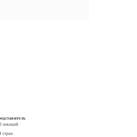
едставитель
0 локаций
3 стран