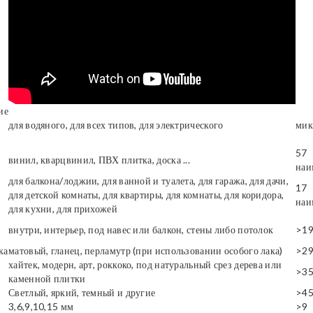
ие
для водяного, для всех типов, для электрического
мик
57
винил, кварцвинил, ПВХ плитка, доска ...
наи
для балкона/лоджии, для ванной и туалета, для гаража, для дачи,
17
для детской комнаты, для квартиры, для комнаты, для коридора,
наи
для кухни, для прихожей
внутри, интерьер, под навес или балкон, стены либо потолок
>1
ка
матовый, гланец, перламутр (при использовании особого лака)
>2
хайтек, модерн, арт, роккоко, под натуральный срез дерева или
>3
каменной плитки
Светлый, яркий, темный и другие
>4
3,6,9,10,15 мм
>9