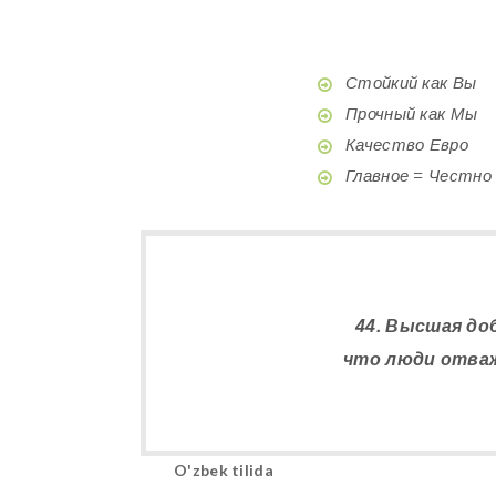
Стойкий как Вы
Прочный как Мы
Качество Евро
Главное = Честно
44. Высшая до
что люди отва
O'zbek tilida