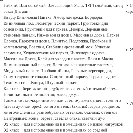
Гибкий, Влагостойкий, Замешяющий Углы, 1-14 слойный, Спец
> 1
Заказ Дизайн,
хар
Кварц-Виниловая Плитка, Амбарная доска, Бордюры,
Виниловый пол, Геометрический паркет, Грунтовки для
основания, Грунтовки для паркета, Декоры, Деревянные
стеновые панели, Инженерная доска, Массивная доска, Паркет
Ёлочка, Паркетная доска, Плинтус, Подложка, Пробковый
компенсатор, Розетки, Стабилизированный мох, Угловые
> 2
элементы, Художественный паркет, Инженерная доска,
Массивная Доска, Клей для укладки паркета, Лаки и Масла,
Ламинированный паркет, Лестничные паркетные системы,
Модульный паркет, Пробковый пол, Реечные перегородки,
Сопутствующие товары, Спортивный паркет, Террасная доска,
Техномассив, Фанера, Штучный паркет
Классика: береза; вишня; дуб; венге; светлый и темный орех.
Новинки: льняное полотно; кокос; джут.
Гаммы: светло-коричневого или светло-рыжего цвета; темного
> 7
(цвета дуб или орех); белого оттенка (акация); серых расцветок
многочисленных разнообразных оттенков; бежевых оттенков.
Нейтралные: ясень; береза; светлая ольха; светлый дуб.
31 класс – для использования в помещениях с низкой нагрузкой;
32 класс – для использования в помещениях со средней