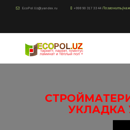
Позвонить(нажми
EcoPol.Uz@yandex.ru
+998 90 317 33 44
СТРОЙМАТЕРИ
УКЛАДКА 