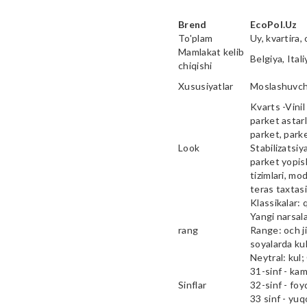
Brend
EcoPol.Uz
To'plam
Uy, kvartira, 
Mamlakat kelib
Belgiya, Ital
chiqishi
Xususiyatlar
Moslashuvcha
Kvarts -Vinil 
parket astarl
parket, parke
Look
Stabilizatsiy
parket yopish
tizimlari, mod
teras taxtas
Klassikalar: 
Yangi narsala
rang
Range: och ji
soyalarda kul
Neytral: kul;
31-sinf - ka
Sinflar
32-sinf - fo
33 sinf - yu