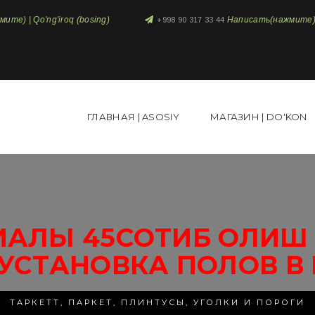
те) | Qo'ng'iroq (bosing)
Написать(нажмите) 
+998 90 317 33 44
ГЛАВНАЯ | ASOSIY
МАГАЗИН | DO'KON
АЛЫ 45СОТИБ ОЛИШ 
УСТАНОВКА ПОЛОВ В
ТАРКЕТТ, ПАРКЕТ, ПЛИНТУСЫ, УГОЛКИ И ПОРОГИ