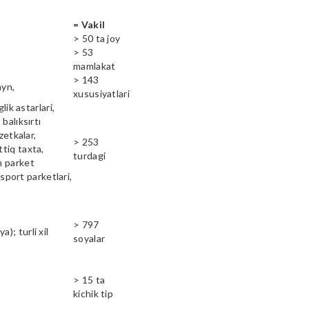
= Vakil
> 50 ta joy
> 53
mamlakat
> 143
ayn,
xususiyatlari
lik astarlari,
balıksırtı
zetkalar,
> 253
ttiq taxta,
turdagi
n parket
 sport parketlari,
> 797
); turli xil
soyalar
> 15 ta
kichik tip