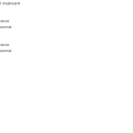
5 подвидов
лион
иантов
лион
иантов