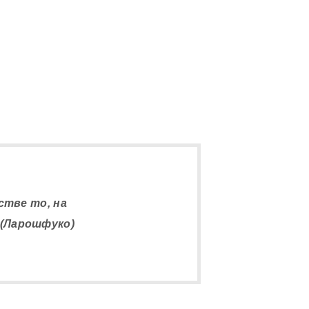
тве то, на
(Ларошфуко)