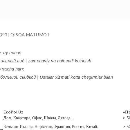
ИЯ | QISQA MA'LUMOT
i: uy uchun
ьный вид | zamonaviy va nafosatli ko'rinish
'rtacha narx
ольшой скидкой | Ustalar xizmati kotta chegirmlar bilan
EcoPol.Uz
=Пр
Дом, Квартира, Офис, Школа, Детсад ...
> 5
Бельгия, Италия, Норвегия, Франция, Россия, Китай,
> 5
ля