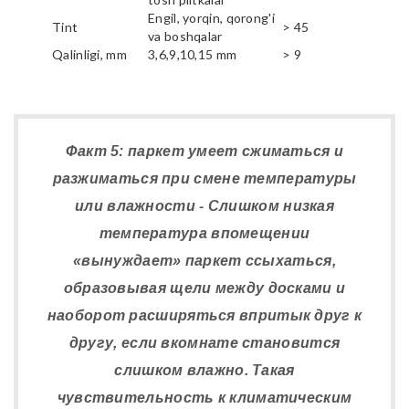
Engil, yorqin, qorong'i
Tint
> 45
va boshqalar
Qalinligi, mm
3,6,9,10,15 mm
> 9
Факт 5: паркет умеет сжиматься и
разжиматься при смене температуры
или влажности - Слишком низкая
температура впомещении
«вынуждает» паркет ссыхаться,
образовывая щели между досками и
наоборот расширяться впритык друг к
другу, если вкомнате становится
слишком влажно. Такая
чувствительность к климатическим