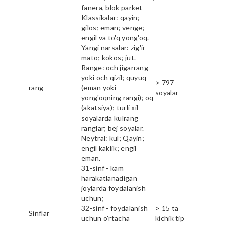
fanera, blok parket
Klassikalar: qayin;
gilos; eman; venge;
engil va to'q yong'oq.
Yangi narsalar: zig'ir
mato; kokos; jut.
Range: och jigarrang
yoki och qizil; quyuq
> 797
rang
(eman yoki
soyalar
yong'oqning rangi); oq
(akatsiya); turli xil
soyalarda kulrang
ranglar; bej soyalar.
Neytral: kul; Qayin;
engil kaklik; engil
eman.
31-sinf - kam
harakatlanadigan
joylarda foydalanish
uchun;
32-sinf - foydalanish
> 15 ta
Sinflar
uchun o'rtacha
kichik tip