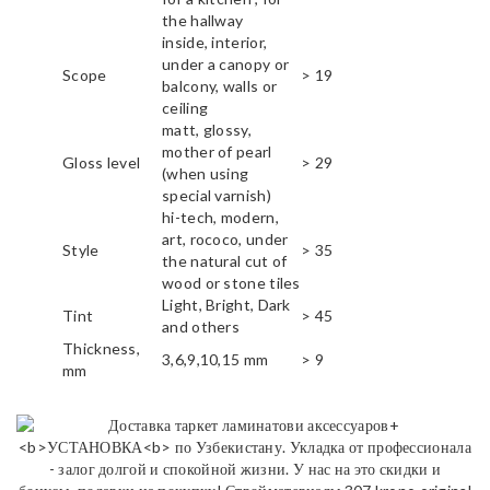
the hallway
inside, interior,
under a canopy or
Scope
> 19
balcony, walls or
ceiling
matt, glossy,
mother of pearl
Gloss level
> 29
(when using
special varnish)
hi-tech, modern,
art, rococo, under
Style
> 35
the natural cut of
wood or stone tiles
Light, Bright, Dark
Tint
> 45
and others
Thickness,
3,6,9,10,15 mm
> 9
mm