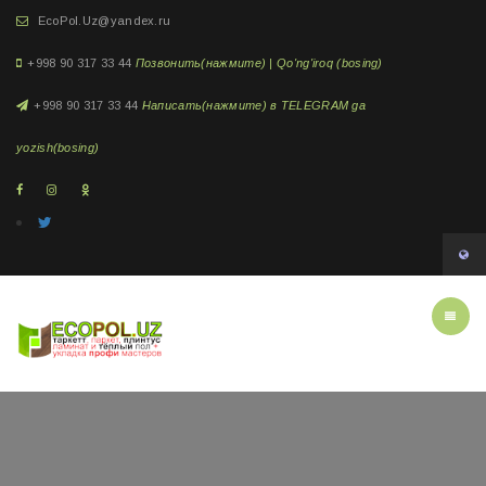
EcoPol.Uz@yandex.ru
+998 90 317 33 44
Позвонить(нажмите) | Qo'ng'iroq (bosing)
+998 90 317 33 44
Написать(нажмите) в TELEGRAM ga
yozish(bosing)