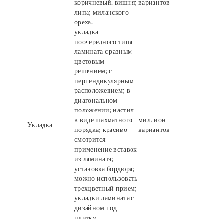
коричневый. вишня;
вариантов
липа; миланского
ореха.
укладка
поочередного типа
ламината с разным
цветовым
решением; с
перпендикулярным
расположением; в
диагональном
положении; настил
в виде шахматного
миллион
Укладка
порядка; красиво
вариантов
смотрится
применение вставок
из ламината;
установка бордюра;
можно использовать
трехцветный прием;
укладки ламината с
дизайном под
плитку.