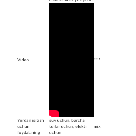
Video
***
Yerdan isitish
suv uchun, barcha
uchun
turlar uchun, elektr
mix
foydalaning
uchun