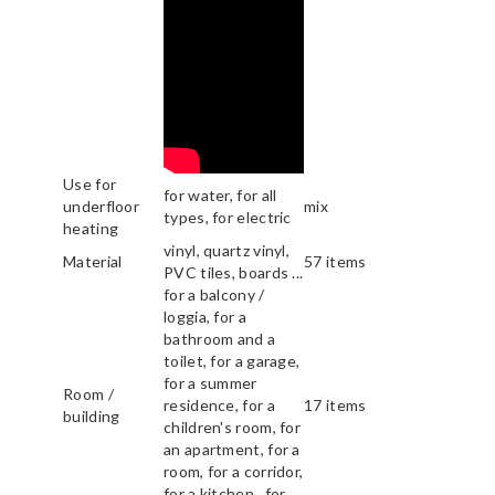
Use for
for water, for all
underfloor
mix
types, for electric
heating
vinyl, quartz vinyl,
Material
57 items
PVC tiles, boards ...
for a balcony /
loggia, for a
bathroom and a
toilet, for a garage,
for a summer
Room /
residence, for a
17 items
building
children's room, for
an apartment, for a
room, for a corridor,
for a kitchen , for