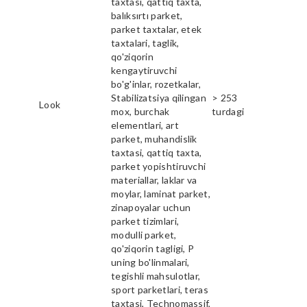
taxtasi, qattiq taxta,
balıksırtı parket,
parket taxtalar, etek
taxtalari, taglik,
qo'ziqorin
kengaytiruvchi
bo'g'inlar, rozetkalar,
Stabilizatsiya qilingan
> 253
Look
mox, burchak
turdagi
elementlari, art
parket, muhandislik
taxtasi, qattiq taxta,
parket yopishtiruvchi
materiallar, laklar va
moylar, laminat parket,
zinapoyalar uchun
parket tizimlari,
modulli parket,
qo'ziqorin tagligi, P
uning bo'linmalari,
tegishli mahsulotlar,
sport parketlari, teras
taxtasi, Technomassif,