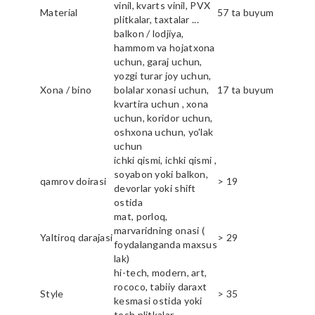
vinil, kvarts vinil, PVX
Material
57 ta buyum
plitkalar, taxtalar ...
balkon / lodjiya,
hammom va hojatxona
uchun, garaj uchun,
yozgi turar joy uchun,
Xona / bino
bolalar xonasi uchun,
17 ta buyum
kvartira uchun , xona
uchun, koridor uchun,
oshxona uchun, yo'lak
uchun
ichki qismi, ichki qismi ,
soyabon yoki balkon,
qamrov doirasi
> 19
devorlar yoki shift
ostida
mat, porloq,
marvaridning onasi (
Yaltiroq darajasi
> 29
foydalanganda maxsus
lak)
hi-tech, modern, art,
rococo, tabiiy daraxt
Style
> 35
kesmasi ostida yoki
tosh plitkalar