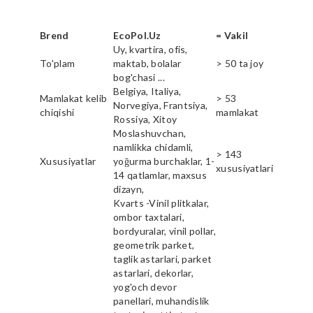
Brend
EcoPol.Uz
= Vakil
Uy, kvartira, ofis,
To'plam
maktab, bolalar
> 50 ta joy
bog'chasi ...
Belgiya, Italiya,
Mamlakat kelib
> 53
Norvegiya, Frantsiya,
chiqishi
mamlakat
Rossiya, Xitoy
Moslashuvchan,
namlikka chidamli,
> 143
Xususiyatlar
yoğurma burchaklar, 1-
xususiyatlari
14 qatlamlar, maxsus
dizayn,
Kvarts -Vinil plitkalar,
ombor taxtalari,
bordyuralar, vinil pollar,
geometrik parket,
taglik astarlari, parket
astarlari, dekorlar,
yog'och devor
panellari, muhandislik