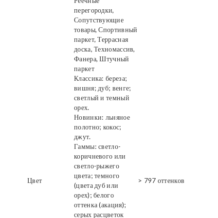
Реечные
перегородки,
Сопутствующие
товары, Спортивный
паркет, Террасная
доска, Техномассив,
Фанера, Штучный
паркет
Классика: береза;
вишня; дуб; венге;
светлый и темный
орех.
Новинки: льняное
полотно; кокос;
джут.
Гаммы: светло-
коричневого или
светло-рыжего
цвета; темного
Цвет
> 797 оттенков
(цвета дуб или
орех); белого
оттенка (акация);
серых расцветок