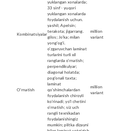
yuklangan xonalarda;
33 sinf - yuqori
yuklangan xonalarda
foydalanish uchun.
yashil; Apelsin;
terakota; jigarrang.
million
Kombinatsiyalar
gilos; Jo'ka; milan
variant
yong'og'i.
o'zgaruvchan laminat
turlarini turli xil
ranglarda o'rnatish;
perpendikulyar;
diagonal holatda;
pog'onali taxta;
laminat
million
O'rnatish
qo'shimchalardan
variant
foydalanish chiroyli
ko'rinadi; yo'l chetini
o'rnatish; siz uch
rangli texnikadan
foydalanishingiz
mumkin; plitka dizayni
bilan laminat yotqizish.