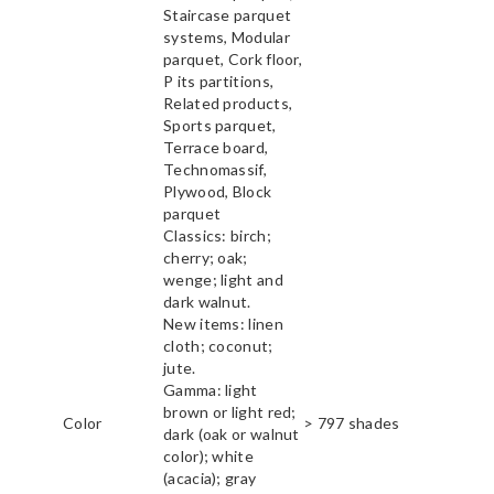
Staircase parquet
systems, Modular
parquet, Cork floor,
P its partitions,
Related products,
Sports parquet,
Terrace board,
Technomassif,
Plywood, Block
parquet
Classics: birch;
cherry; oak;
wenge; light and
dark walnut.
New items: linen
cloth; coconut;
jute.
Gamma: light
brown or light red;
Color
> 797 shades
dark (oak or walnut
color); white
(acacia); gray