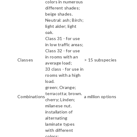
colors in numerous
different shades;
beige shades.
Neutral: ash; Birch;
light alder; light
oak.
Class 31 - for use
in low traffic areas;
Class 32 - for use
in rooms with an
Classes
> 15 subspecies
average load;
33 class - for use in
rooms with a high
load.
green; Orange;
terracotta; brown.
Combinations
a million options
cherry; Linden;
milanese nut.
installation of
alternating
laminate types
with different
colors;