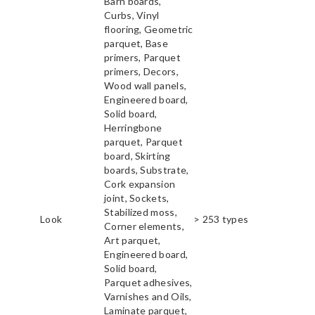
Barn boards,
Curbs, Vinyl
flooring, Geometric
parquet, Base
primers, Parquet
primers, Decors,
Wood wall panels,
Engineered board,
Solid board,
Herringbone
parquet, Parquet
board, Skirting
boards, Substrate,
Cork expansion
joint, Sockets,
Stabilized moss,
Look
> 253 types
Corner elements,
Art parquet,
Engineered board,
Solid board,
Parquet adhesives,
Varnishes and Oils,
Laminate parquet,