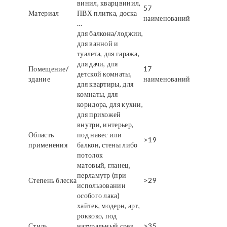
винил, кварцвинил,
57
Материал
ПВХ плитка, доска
наименований
...
для балкона/лоджии,
для ванной и
туалета, для гаража,
для дачи, для
Помещение/
17
детской комнаты,
здание
наименований
для квартиры, для
комнаты, для
коридора, для кухни,
для прихожей
внутри, интерьер,
Область
под навес или
>19
применения
балкон, стены либо
потолок
матовый, гланец,
перламутр (при
Степень блеска
>29
использовании
особого лака)
хайтек, модерн, арт,
роккоко, под
Стиль
натуральный срез
>35