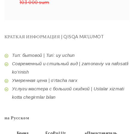
103 000 sum
КРАТКАЯ ИНФОРМАЦИЯ | QISQA MA'LUMOT
Тип: бытовой | Turi: uy uchun
Современный и стильный вид | zamonaviy va nafosatli
ko'rinish
Умеренная цена | o'rtacha narx
Услуги мастера с большой скидкой | Ustalar xizmati
kotta chegirmlar bilan
на Русском
Бренд
EcoPol.Uz
=Представитель