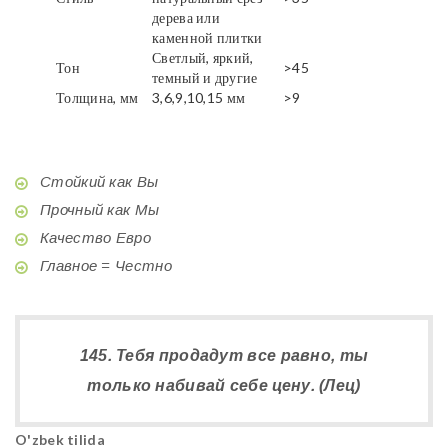
дерева или
каменной плитки
Светлый, яркий,
Тон
>45
темный и другие
Толщина, мм
3,6,9,10,15 мм
>9
Стойкий как Вы
Прочный как Мы
Качество Евро
Главное = Честно
145. Тебя продадут все равно, ты
только набивай себе цену. (Лец)
O'zbek tilida