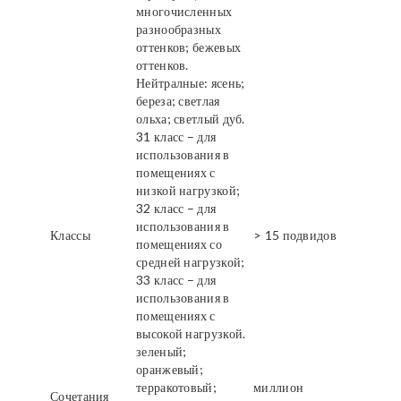
многочисленных
разнообразных
оттенков; бежевых
оттенков.
Нейтралные: ясень;
береза; светлая
ольха; светлый дуб.
31 класс – для
использования в
помещениях с
низкой нагрузкой;
32 класс – для
использования в
Классы
> 15 подвидов
помещениях со
средней нагрузкой;
33 класс – для
использования в
помещениях с
высокой нагрузкой.
зеленый;
оранжевый;
терракотовый;
миллион
Сочетания