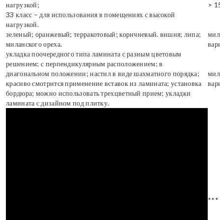
нагрузкой;
> 1
33 класс – для использования в помещениях с высокой
нагрузкой.
зеленый; оранжевый; терракотовый; коричневый. вишня; липа;
мил
миланского ореха.
вар
укладка поочередного типа ламината с разным цветовым
решением; с перпендикулярным расположением; в
диагональном положении; настил в виде шахматного порядка;
мил
красиво смотрится применение вставок из ламината; установка
вар
бордюра; можно использовать трехцветный прием; укладки
ламината с дизайном под плитку.
***