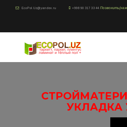
Позвонить(нажми
EcoPol.Uz@yandex.ru
+998 90 317 33 44
СТРОЙМАТЕРИ
УКЛАДКА 