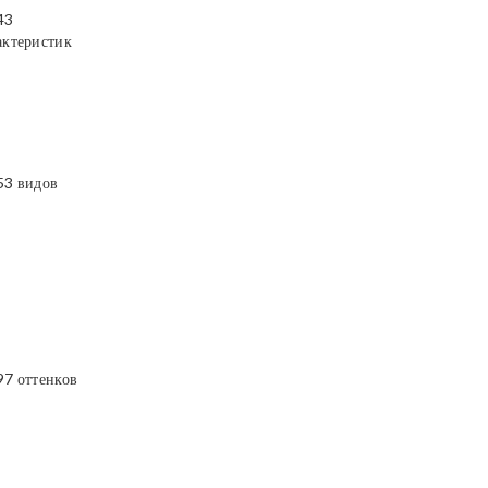
43
актеристик
53 видов
97 оттенков