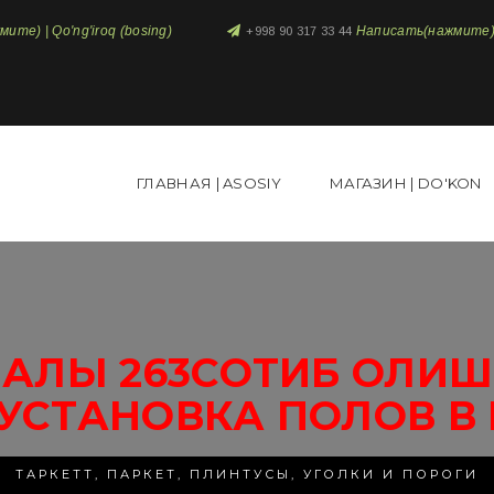
те) | Qo'ng'iroq (bosing)
Написать(нажмите) 
+998 90 317 33 44
ГЛАВНАЯ | ASOSIY
МАГАЗИН | DO'KON
АЛЫ 263СОТИБ ОЛИШ 
УСТАНОВКА ПОЛОВ В
ТАРКЕТТ, ПАРКЕТ, ПЛИНТУСЫ, УГОЛКИ И ПОРОГИ