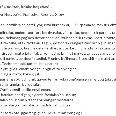
ofis, maktab, bolalar bog'chasi ...
iya, Norvegiya, Frantsiya, Rossiya, Xitoy
n, namlikka chidamli, yoğurma burchaklar, 1-14 qatlamlar, maxsus diz
plitkalar, ombor taxtalari, bordyuralar, vinil pollar, geometrik parket, tag
ari, dekorlar, yog'och devor panellari, muhandislik taxtasi, qattiq taxta, 
t taxtalar, etek taxtalari, taglik, qo'ziqorin kengaytiruvchi bo'g'inlar, ro
a qilingan mox, burchak elementlari, art parket, muhandislik taxtasi, qa
tiruvchi materiallar, laklar va moylar, laminat parket, zinapoyalar uchu
ulli parket, qo'ziqorin tagligi, P uning bo'linmalari, tegishli mahsulotlar,
i, Technomassif, fanera, blok parket
qayin; gilos; eman; venge; engil va to'q yong'oq.
r: zig'ir mato; kokos; jut.
garrang yoki och qizil; quyuq (eman yoki yong'oqning rangi); oq (akatsiya
rang ranglar; bej soyalar.
 Qayin; engil kaklik; engil eman.
m harakatlanadigan joylarda foydalanish uchun;
ydalanish uchun o'rtacha yuklangan xonalarda;
qori yuklangan xonalarda foydalanish uchun.
in; terakota; jigarrang. gilos; Jo'ka; milan yong'og'i.