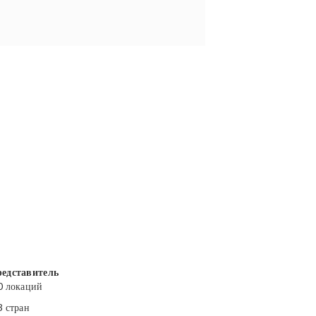
едставитель
0 локаций
3 стран