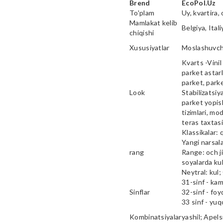
Brend
EcoPol.Uz
To'plam
Uy, kvartira, 
Mamlakat kelib
Belgiya, Ital
chiqishi
Xususiyatlar
Moslashuvcha
Kvarts -Vinil 
parket astarl
parket, parke
Look
Stabilizatsiy
parket yopish
tizimlari, mod
teras taxtas
Klassikalar: 
Yangi narsala
rang
Range: och ji
soyalarda kul
Neytral: kul;
31-sinf - ka
Sinflar
32-sinf - fo
33 sinf - yu
Kombinatsiyalar
yashil; Apels