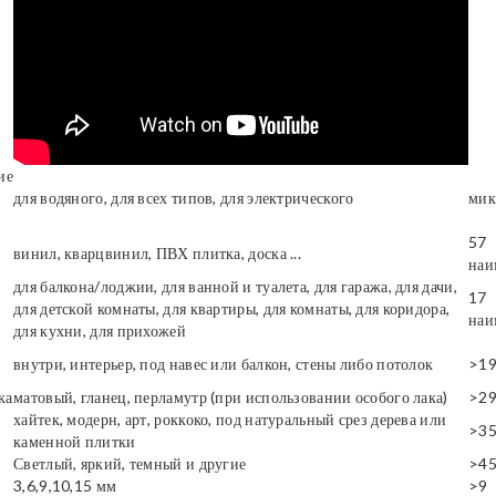
ие
для водяного, для всех типов, для электрического
мик
57
винил, кварцвинил, ПВХ плитка, доска ...
наи
для балкона/лоджии, для ванной и туалета, для гаража, для дачи,
17
для детской комнаты, для квартиры, для комнаты, для коридора,
наи
для кухни, для прихожей
внутри, интерьер, под навес или балкон, стены либо потолок
>1
ка
матовый, гланец, перламутр (при использовании особого лака)
>2
хайтек, модерн, арт, роккоко, под натуральный срез дерева или
>3
каменной плитки
Светлый, яркий, темный и другие
>4
3,6,9,10,15 мм
>9