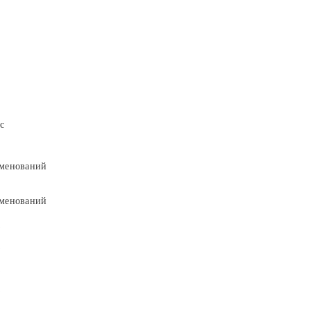
с
менований
менований
9
9
5
5