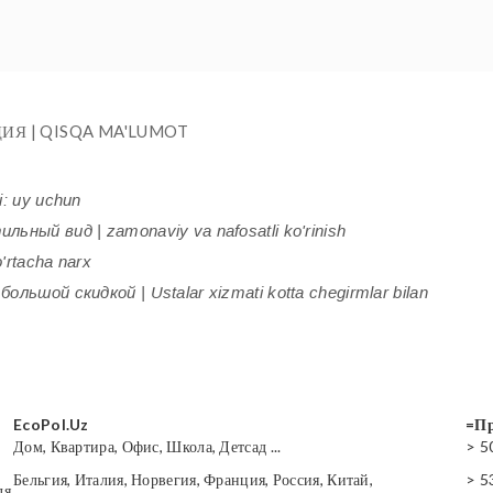
ИЯ | QISQA MA'LUMOT
i: uy uchun
ьный вид | zamonaviy va nafosatli ko'rinish
'rtacha narx
ольшой скидкой | Ustalar xizmati kotta chegirmlar bilan
EcoPol.Uz
=Пр
Дом, Квартира, Офис, Школа, Детсад ...
> 5
Бельгия, Италия, Норвегия, Франция, Россия, Китай,
> 5
ля