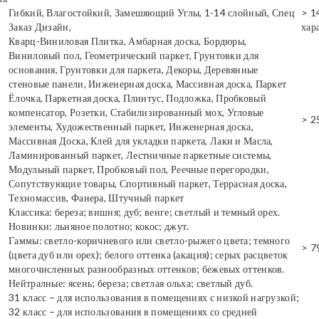
Гибкий, Влагостойкий, Замешяющий Углы, 1-14 слойный, Спец
> 1
Заказ Дизайн,
хар
Кварц-Виниловая Плитка, Амбарная доска, Бордюры,
Виниловый пол, Геометрический паркет, Грунтовки для
основания, Грунтовки для паркета, Декоры, Деревянные
стеновые панели, Инженерная доска, Массивная доска, Паркет
Ёлочка, Паркетная доска, Плинтус, Подложка, Пробковый
компенсатор, Розетки, Стабилизированный мох, Угловые
> 2
элементы, Художественный паркет, Инженерная доска,
Массивная Доска, Клей для укладки паркета, Лаки и Масла,
Ламинированный паркет, Лестничные паркетные системы,
Модульный паркет, Пробковый пол, Реечные перегородки,
Сопутствующие товары, Спортивный паркет, Террасная доска,
Техномассив, Фанера, Штучный паркет
Классика: береза; вишня; дуб; венге; светлый и темный орех.
Новинки: льняное полотно; кокос; джут.
Гаммы: светло-коричневого или светло-рыжего цвета; темного
> 7
(цвета дуб или орех); белого оттенка (акация); серых расцветок
многочисленных разнообразных оттенков; бежевых оттенков.
Нейтралные: ясень; береза; светлая ольха; светлый дуб.
31 класс – для использования в помещениях с низкой нагрузкой;
32 класс – для использования в помещениях со средней