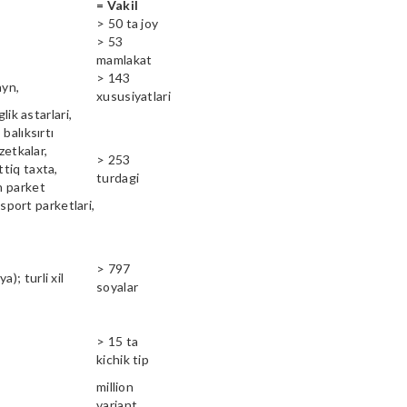
= Vakil
> 50 ta joy
> 53
mamlakat
> 143
ayn,
xususiyatlari
lik astarlari,
balıksırtı
zetkalar,
> 253
ttiq taxta,
turdagi
n parket
 sport parketlari,
> 797
); turli xil
soyalar
> 15 ta
kichik tip
million
variant