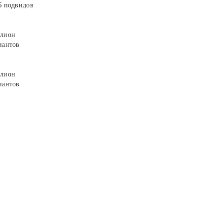
5 подвидов
лион
иантов
лион
иантов