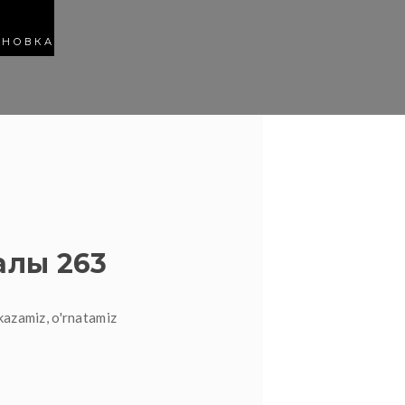
АНОВКА
алы 263
kazamiz, o'rnatamiz