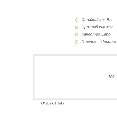
Стойкий как Вы
Прочный как Мы
Качество Евро
Главное = Честно
101
O'zbek tilida