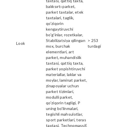
taxtasi, qattiq taxta,
balıksırtı parket,
parket taxtalar, etek
taxtalari, taglik,
qo'ziqorin
kengaytiruvchi
bo'g'inlar, rozetkalar,
Stabilizatsiya qilingan
> 253
Look
mox, burchak
turdagi
elementlari, art
parket, muhandislik
taxtasi, qattiq taxta,
parket yopishtiruvchi
materiallar, laklar va
moylar, laminat parket,
zinapoyalar uchun
parket tizimlari,
modulli parket,
qo'ziqorin tagligi, P
uning bo'linmalari,
tegishli mahsulotlar,
sport parketlari, teras
taxtasi, Technomassif,