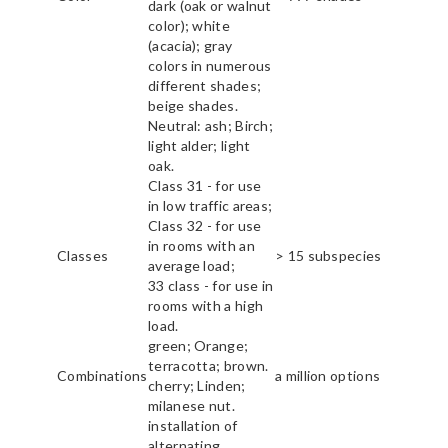
dark (oak or walnut
color); white
(acacia); gray
colors in numerous
different shades;
beige shades.
Neutral: ash; Birch;
light alder; light
oak.
Class 31 - for use
in low traffic areas;
Class 32 - for use
in rooms with an
Classes
> 15 subspecies
average load;
33 class - for use in
rooms with a high
load.
green; Orange;
terracotta; brown.
Combinations
a million options
cherry; Linden;
milanese nut.
installation of
alternating