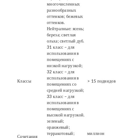
многочисленных
разнообразных
оттенков; бежевых
оттенков.
Нейтралные: ясень;
береза; светлая
ольха; светлый дуб.
31 класс – для
использования в
помещениях с
низкой нагрузкой;
32 класс – для
использования в
Классы
> 15 подвидов
помещениях со
средней нагрузкой;
33 класс – для
использования в
помещениях с
высокой нагрузкой.
зеленый;
оранжевый;
терракотовый;
миллион
Сочетания