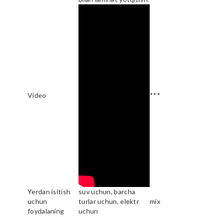
Video
***
Yerdan isitish
suv uchun, barcha
uchun
turlar uchun, elektr
mix
foydalaning
uchun