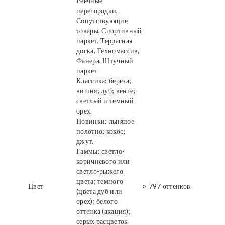
Реечные
перегородки,
Сопутствующие
товары, Спортивный
паркет, Террасная
доска, Техномассив,
Фанера, Штучный
паркет
Классика: береза;
вишня; дуб; венге;
светлый и темный
орех.
Новинки: льняное
полотно; кокос;
джут.
Гаммы: светло-
коричневого или
светло-рыжего
цвета; темного
Цвет
> 797 оттенков
(цвета дуб или
орех); белого
оттенка (акация);
серых расцветок