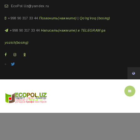
EcoPol.Uz@yandex.ru
+998 90 317 33 44
Позвонить(нажмите) | Qo'ng'iroq (bosing)
+998 90 317 33 44
Написать(нажмите) в TELEGRAM ga
yozish(bosing)