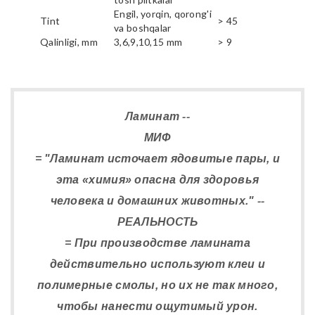
Engil, yorqin, qorong'i
Tint
> 45
va boshqalar
Qalinligi, mm
3,6,9,10,15 mm
> 9
Ламинат --
МИФ
= "Ламинат источает ядовитые пары, и
эта «химия» опасна для здоровья
человека и домашних животных." --
РЕАЛЬНОСТЬ
= При производстве ламината
действительно используют клеи и
полимерные смолы, но их не так много,
чтобы нанести ощутимый урон.