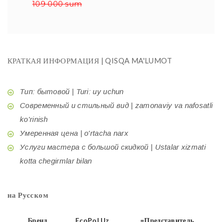
109 000 sum
КРАТКАЯ ИНФОРМАЦИЯ | QISQA MA'LUMOT
Тип: бытовой | Turi: uy uchun
Современный и стильный вид | zamonaviy va nafosatli
ko'rinish
Умеренная цена | o'rtacha narx
Услуги мастера с большой скидкой | Ustalar xizmati
kotta chegirmlar bilan
на Русском
Бренд
EcoPol.Uz
=Представитель