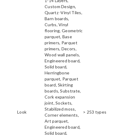
1-14 Layers,
Custom Design,
Quartz -Vinyl Tiles,
Barn boards,
Curbs, Vinyl
flooring, Geometric
parquet, Base
primers, Parquet
primers, Decors,
Wood wall panels,
Engineered board,
Solid board,
Herringbone
parquet, Parquet
board, Skirting
boards, Substrate,
Cork expansion
joint, Sockets,
Stabilized moss,
Look
> 253 types
Corner elements,
Art parquet,
Engineered board,
Solid board,