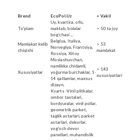
Brend
EcoPol.Uz
= Vakil
Uy, kvartira, ofis,
To'plam
maktab, bolalar
> 50 ta joy
bog'chasi ...
Belgiya, Italiya,
Mamlakat kelib
> 53
Norvegiya, Frantsiya,
chiqishi
mamlakat
Rossiya, Xitoy
Moslashuvchan,
namlikka chidamli,
> 143
Xususiyatlar
yoğurma burchaklar, 1-
xususiyatlari
14 qatlamlar, maxsus
dizayn,
Kvarts -Vinil plitkalar,
ombor taxtalari,
bordyuralar, vinil pollar,
geometrik parket,
taglik astarlari, parket
astarlari, dekorlar,
yog'och devor
panellari, muhandislik