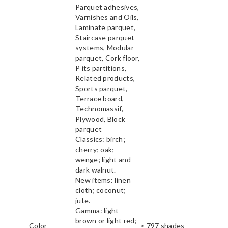
Parquet adhesives,
Varnishes and Oils,
Laminate parquet,
Staircase parquet
systems, Modular
parquet, Cork floor,
P its partitions,
Related products,
Sports parquet,
Terrace board,
Technomassif,
Plywood, Block
parquet
Classics: birch;
cherry; oak;
wenge; light and
dark walnut.
New items: linen
cloth; coconut;
jute.
Gamma: light
brown or light red;
Color
> 797 shades