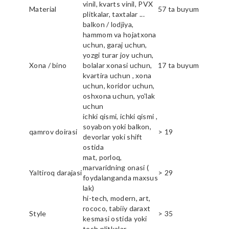
vinil, kvarts vinil, PVX
Material
57 ta buyum
plitkalar, taxtalar ...
balkon / lodjiya,
hammom va hojatxona
uchun, garaj uchun,
yozgi turar joy uchun,
Xona / bino
bolalar xonasi uchun,
17 ta buyum
kvartira uchun , xona
uchun, koridor uchun,
oshxona uchun, yo'lak
uchun
ichki qismi, ichki qismi ,
soyabon yoki balkon,
qamrov doirasi
> 19
devorlar yoki shift
ostida
mat, porloq,
marvaridning onasi (
Yaltiroq darajasi
> 29
foydalanganda maxsus
lak)
hi-tech, modern, art,
rococo, tabiiy daraxt
Style
> 35
kesmasi ostida yoki
tosh plitkalar