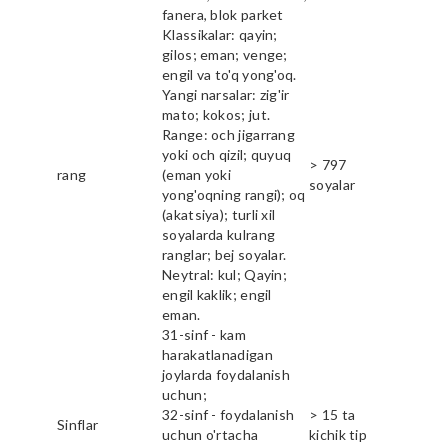
fanera, blok parket
Klassikalar: qayin;
gilos; eman; venge;
engil va to'q yong'oq.
Yangi narsalar: zig'ir
mato; kokos; jut.
Range: och jigarrang
yoki och qizil; quyuq
> 797
rang
(eman yoki
soyalar
yong'oqning rangi); oq
(akatsiya); turli xil
soyalarda kulrang
ranglar; bej soyalar.
Neytral: kul; Qayin;
engil kaklik; engil
eman.
31-sinf - kam
harakatlanadigan
joylarda foydalanish
uchun;
32-sinf - foydalanish
> 15 ta
Sinflar
uchun o'rtacha
kichik tip