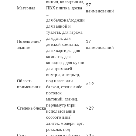
винил, кварцвинил,
57
Материал
ПВХ плитка, доска
наименований
...
для балкона/лоджии,
для ванной и
туалета, для гаража,
для дачи, для
Помещение/
17
детской комнаты,
здание
наименований
для квартиры, для
комнаты, для
коридора, для кухни,
для прихожей
внутри, интерьер,
Область
под навес или
>19
применения
балкон, стены либо
потолок
матовый, гланец,
перламутр (при
Степень блеска
>29
использовании
особого лака)
хайтек, модерн, арт,
роккоко, под
Стиль
натуральный срез
>35