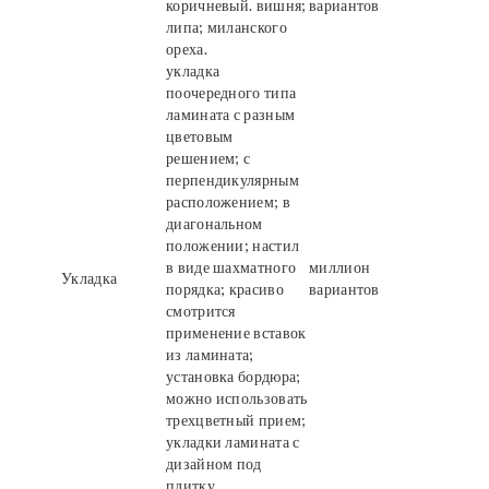
коричневый. вишня;
вариантов
липа; миланского
ореха.
укладка
поочередного типа
ламината с разным
цветовым
решением; с
перпендикулярным
расположением; в
диагональном
положении; настил
в виде шахматного
миллион
Укладка
порядка; красиво
вариантов
смотрится
применение вставок
из ламината;
установка бордюра;
можно использовать
трехцветный прием;
укладки ламината с
дизайном под
плитку.