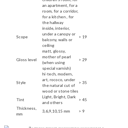
an apartment, for a
room, for a corridor,
for a kitchen , for
the hallway
inside, interior,
under a canopy or
Scope
> 19
balcony, walls or
ceiling
matt, glossy,
mother of pearl
Gloss level
> 29
(when using
special varnish)
hi-tech, modern,
art, rococo, under
Style
> 35
the natural cut of
wood or stone tiles
Light, Bright, Dark
Tint
> 45
and others
Thickness,
3,6,9,10,15 mm
> 9
mm