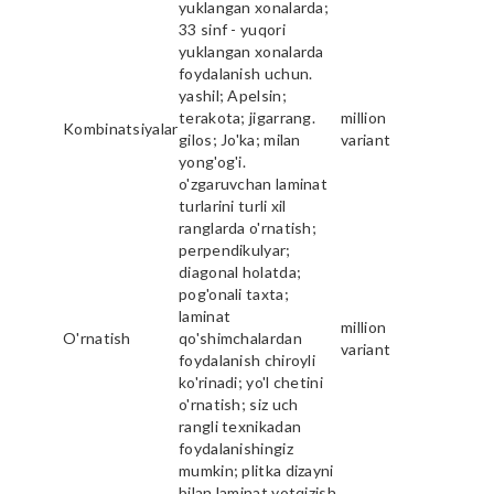
yuklangan xonalarda;
33 sinf - yuqori
yuklangan xonalarda
foydalanish uchun.
yashil; Apelsin;
terakota; jigarrang.
million
Kombinatsiyalar
gilos; Jo'ka; milan
variant
yong'og'i.
o'zgaruvchan laminat
turlarini turli xil
ranglarda o'rnatish;
perpendikulyar;
diagonal holatda;
pog'onali taxta;
laminat
million
O'rnatish
qo'shimchalardan
variant
foydalanish chiroyli
ko'rinadi; yo'l chetini
o'rnatish; siz uch
rangli texnikadan
foydalanishingiz
mumkin; plitka dizayni
bilan laminat yotqizish.