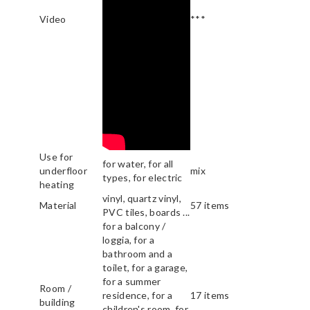
Video
***
Use for
for water, for all
underfloor
mix
types, for electric
heating
vinyl, quartz vinyl,
Material
57 items
PVC tiles, boards ...
for a balcony /
loggia, for a
bathroom and a
toilet, for a garage,
for a summer
Room /
residence, for a
17 items
building
children's room, for