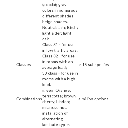
(acacia); gray
colors in numerous
different shades;
beige shades.
Neutral: ash; Birch;
light alder; light
oak.
Class 31 - for use
in low traffic areas;
Class 32 - for use
in rooms with an
Classes
> 15 subspecies
average load;
33 class - for use in
rooms with a high
load.
green; Orange;
terracotta; brown.
Combinations
a million options
cherry; Linden;
milanese nut.
installation of
alternating
laminate types