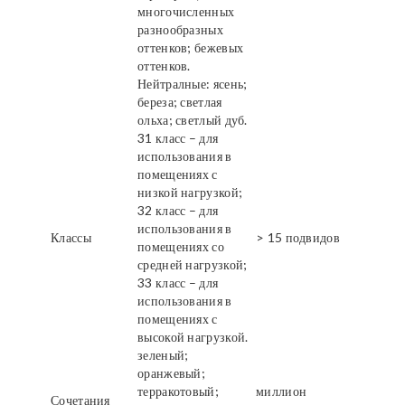
многочисленных
разнообразных
оттенков; бежевых
оттенков.
Нейтралные: ясень;
береза; светлая
ольха; светлый дуб.
31 класс – для
использования в
помещениях с
низкой нагрузкой;
32 класс – для
использования в
Классы
> 15 подвидов
помещениях со
средней нагрузкой;
33 класс – для
использования в
помещениях с
высокой нагрузкой.
зеленый;
оранжевый;
терракотовый;
миллион
Сочетания