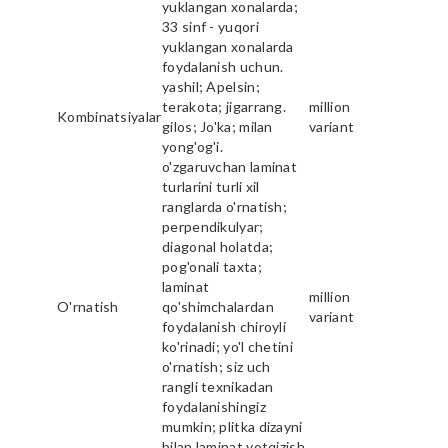
yuklangan xonalarda;
33 sinf - yuqori
yuklangan xonalarda
foydalanish uchun.
yashil; Apelsin;
terakota; jigarrang.
million
Kombinatsiyalar
gilos; Jo'ka; milan
variant
yong'og'i.
o'zgaruvchan laminat
turlarini turli xil
ranglarda o'rnatish;
perpendikulyar;
diagonal holatda;
pog'onali taxta;
laminat
million
O'rnatish
qo'shimchalardan
variant
foydalanish chiroyli
ko'rinadi; yo'l chetini
o'rnatish; siz uch
rangli texnikadan
foydalanishingiz
mumkin; plitka dizayni
bilan laminat yotqizish.