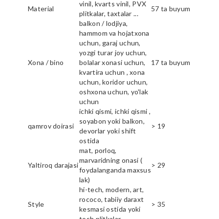
vinil, kvarts vinil, PVX
Material
57 ta buyum
plitkalar, taxtalar ...
balkon / lodjiya,
hammom va hojatxona
uchun, garaj uchun,
yozgi turar joy uchun,
Xona / bino
bolalar xonasi uchun,
17 ta buyum
kvartira uchun , xona
uchun, koridor uchun,
oshxona uchun, yo'lak
uchun
ichki qismi, ichki qismi ,
soyabon yoki balkon,
qamrov doirasi
> 19
devorlar yoki shift
ostida
mat, porloq,
marvaridning onasi (
Yaltiroq darajasi
> 29
foydalanganda maxsus
lak)
hi-tech, modern, art,
rococo, tabiiy daraxt
Style
> 35
kesmasi ostida yoki
tosh plitkalar