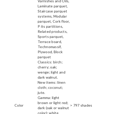
Varnishes and Oils,
Laminate parquet,
Staircase parquet
systems, Modular
parquet, Cork floor,
P its partitions,
Related products,
Sports parquet,
Terrace board,
Technomassif,
Plywood, Block
parquet
Classics: birch;
cherry; oak;
wenge; light and
dark walnut.
New items: linen
cloth; coconut;
jute.
Gamma: light
brown or light red;
Color
> 797 shades
dark (oak or walnut
color); white