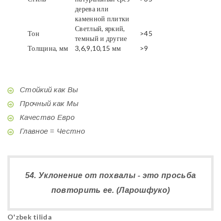
дерева или
каменной плитки
Светлый, яркий,
Тон
>45
темный и другие
Толщина, мм
3,6,9,10,15 мм
>9
Стойкий как Вы
Прочный как Мы
Качество Евро
Главное = Честно
54. Уклонение от похвалы - это просьба
повторить ее. (Ларошфуко)
O'zbek tilida