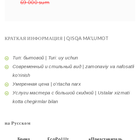
69 000 sum
КРАТКАЯ ИНФОРМАЦИЯ | QISQA MA'LUMOT
Тип: бытовой | Turi: uy uchun
Современный и стильный вид | zamonaviy va nafosatli
ko'rinish
Умеренная цена | o'rtacha narx
Услуги мастера с большой скидкой | Ustalar xizmati
kotta chegirmlar bilan
на Русском
Бренд
EcoPol.Uz
=Представитель