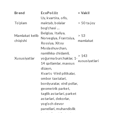
Brend
EcoPol.Uz
= Vakil
Uy, kvartira, ofis,
To'plam
maktab, bolalar
> 50 ta joy
bog'chasi ...
Belgiya, Italiya,
Mamlakat kelib
> 53
Norvegiya, Frantsiya,
chiqishi
mamlakat
Rossiya, Xitoy
Moslashuvchan,
namlikka chidamli,
> 143
Xususiyatlar
yoğurma burchaklar, 1-
xususiyatlari
14 qatlamlar, maxsus
dizayn,
Kvarts -Vinil plitkalar,
ombor taxtalari,
bordyuralar, vinil pollar,
geometrik parket,
taglik astarlari, parket
astarlari, dekorlar,
yog'och devor
panellari, muhandislik