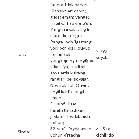
fanera, blok parket
Klassikalar: qayin;
gilos; eman; venge;
engil va to'q yong'oq.
Yangi narsalar: zig'ir
mato; kokos; jut.
Range: och jigarrang
yoki och qizil; quyuq
> 797
rang
(eman yoki
soyalar
yong'oqning rangi); oq
(akatsiya); turli xil
soyalarda kulrang
ranglar; bej soyalar.
Neytral: kul; Qayin;
engil kaklik; engil
eman.
31-sinf - kam
harakatlanadigan
joylarda foydalanish
uchun;
32-sinf - foydalanish
> 15 ta
Sinflar
uchun o'rtacha
kichik tip