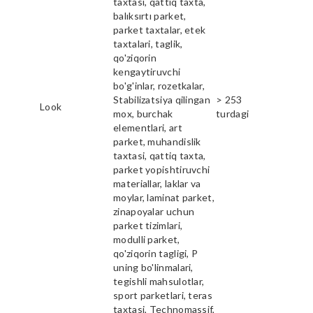
taxtasi, qattiq taxta,
balıksırtı parket,
parket taxtalar, etek
taxtalari, taglik,
qo'ziqorin
kengaytiruvchi
bo'g'inlar, rozetkalar,
Stabilizatsiya qilingan
> 253
Look
mox, burchak
turdagi
elementlari, art
parket, muhandislik
taxtasi, qattiq taxta,
parket yopishtiruvchi
materiallar, laklar va
moylar, laminat parket,
zinapoyalar uchun
parket tizimlari,
modulli parket,
qo'ziqorin tagligi, P
uning bo'linmalari,
tegishli mahsulotlar,
sport parketlari, teras
taxtasi, Technomassif,