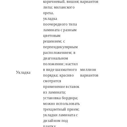
коричневый. вишня;
вариантов
липа; миланского
ореха.
укладка
поочередного типа
ламината с разным
цветовым
решением; с
перпендикулярным
расположением; в
диагональном
положении; настил
в виде шахматного
миллион
Укладка
порядка; красиво
вариантов
смотрится
применение вставок
из ламината;
установка бордюра;
можно использовать
трехцветный прием;
укладки ламината с
дизайном под
плитку.