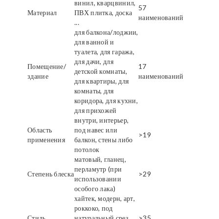
винил, кварцвинил,
57
Материал
ПВХ плитка, доска
наименований
...
для балкона/лоджии,
для ванной и
туалета, для гаража,
для дачи, для
Помещение/
17
детской комнаты,
здание
наименований
для квартиры, для
комнаты, для
коридора, для кухни,
для прихожей
внутри, интерьер,
Область
под навес или
>19
применения
балкон, стены либо
потолок
матовый, гланец,
перламутр (при
Степень блеска
>29
использовании
особого лака)
хайтек, модерн, арт,
роккоко, под
Стиль
натуральный срез
>35