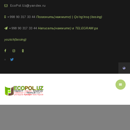
EcoPol.Uz@yandex.ru
+998 90 317 33 44
Позвонить(нажмите) | Qo'ng'iroq (bosing)
+998 90 317 33 44
Написать(нажмите) в TELEGRAM ga
yozish(bosing)