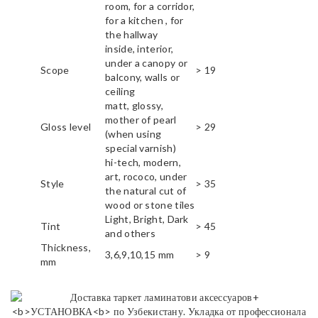
room, for a corridor,
for a kitchen , for
the hallway
inside, interior,
under a canopy or
Scope
> 19
balcony, walls or
ceiling
matt, glossy,
mother of pearl
Gloss level
> 29
(when using
special varnish)
hi-tech, modern,
art, rococo, under
Style
> 35
the natural cut of
wood or stone tiles
Light, Bright, Dark
Tint
> 45
and others
Thickness,
3,6,9,10,15 mm
> 9
mm