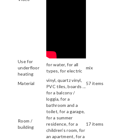
Use for
for water, for all
underfloor
mix
types, for electric
heating
vinyl, quartz vinyl,
Material
57 items
PVC tiles, boards ...
for a balcony /
loggia, for a
bathroom and a
toilet, for a garage,
for a summer
Room /
residence, for a
17 items
building
children's room, for
an apartment, for a