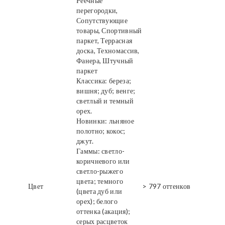
Реечные
перегородки,
Сопутствующие
товары, Спортивный
паркет, Террасная
доска, Техномассив,
Фанера, Штучный
паркет
Классика: береза;
вишня; дуб; венге;
светлый и темный
орех.
Новинки: льняное
полотно; кокос;
джут.
Гаммы: светло-
коричневого или
светло-рыжего
цвета; темного
Цвет
> 797 оттенков
(цвета дуб или
орех); белого
оттенка (акация);
серых расцветок