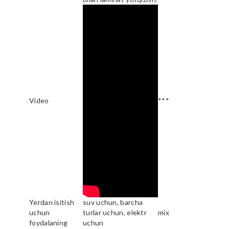
Video
***
Yerdan isitish
suv uchun, barcha
uchun
turlar uchun, elektr
mix
foydalaning
uchun