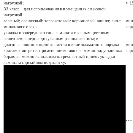
нагрузкой;
> 1
33 класс – для использования в помещениях с высокой
нагрузкой.
зеленый; оранжевый; терракотовый; коричневый. вишня; липа;
мил
миланского ореха.
вар
укладка поочередного типа ламината с разным цветовым
решением; с перпендикулярным расположением; в
диагональном положении; настил в виде шахматного порядка;
мил
красиво смотрится применение вставок из ламината; установка
вар
бордюра; можно использовать трехцветный прием; укладки
ламината с дизайном под плитку.
***