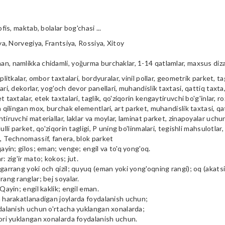
ofis, maktab, bolalar bog'chasi ...
iya, Norvegiya, Frantsiya, Rossiya, Xitoy
n, namlikka chidamli, yoğurma burchaklar, 1-14 qatlamlar, maxsus diz
plitkalar, ombor taxtalari, bordyuralar, vinil pollar, geometrik parket, tag
ari, dekorlar, yog'och devor panellari, muhandislik taxtasi, qattiq taxta, 
t taxtalar, etek taxtalari, taglik, qo'ziqorin kengaytiruvchi bo'g'inlar, ro
a qilingan mox, burchak elementlari, art parket, muhandislik taxtasi, qa
tiruvchi materiallar, laklar va moylar, laminat parket, zinapoyalar uchu
ulli parket, qo'ziqorin tagligi, P uning bo'linmalari, tegishli mahsulotlar,
i, Technomassif, fanera, blok parket
qayin; gilos; eman; venge; engil va to'q yong'oq.
r: zig'ir mato; kokos; jut.
garrang yoki och qizil; quyuq (eman yoki yong'oqning rangi); oq (akatsiya
rang ranglar; bej soyalar.
 Qayin; engil kaklik; engil eman.
m harakatlanadigan joylarda foydalanish uchun;
ydalanish uchun o'rtacha yuklangan xonalarda;
qori yuklangan xonalarda foydalanish uchun.