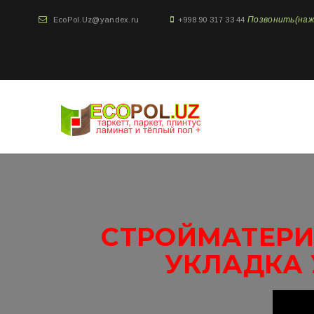
Позвонить(нажми
EcoPol.Uz@yandex.ru
+998 90 317 33 44
СТРОЙМАТЕРИ
УКЛАДКА 