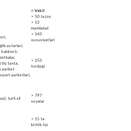
= Vakil
> 50 ta joy
> 53
mamlakat
> 143
ayn,
xususiyatlari
lik astarlari,
balıksırtı
zetkalar,
> 253
ttiq taxta,
turdagi
n parket
 sport parketlari,
> 797
); turli xil
soyalar
> 15 ta
kichik tip