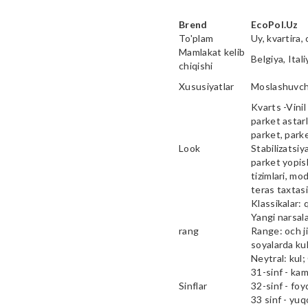
Brend
EcoPol.Uz
To'plam
Uy, kvartira, 
Mamlakat kelib
Belgiya, Ital
chiqishi
Xususiyatlar
Moslashuvcha
Kvarts -Vinil 
parket astarl
parket, parke
Look
Stabilizatsiy
parket yopish
tizimlari, mod
teras taxtas
Klassikalar: 
Yangi narsala
rang
Range: och ji
soyalarda kul
Neytral: kul;
31-sinf - ka
Sinflar
32-sinf - fo
33 sinf - yu