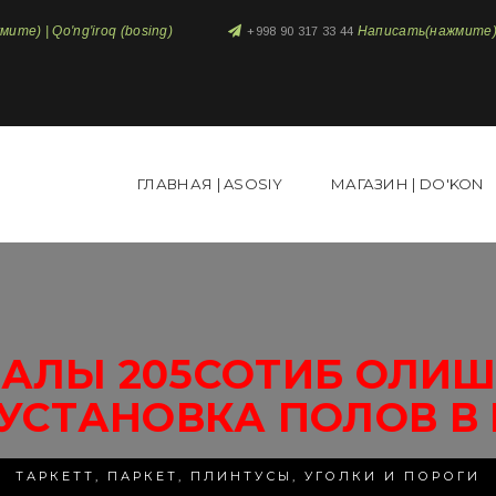
те) | Qo'ng'iroq (bosing)
Написать(нажмите) 
+998 90 317 33 44
ГЛАВНАЯ | ASOSIY
МАГАЗИН | DO'KON
АЛЫ 205СОТИБ ОЛИШ 
УСТАНОВКА ПОЛОВ В
ТАРКЕТТ, ПАРКЕТ, ПЛИНТУСЫ, УГОЛКИ И ПОРОГИ