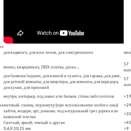
ие
для водяного, для всех типов, для электрического
мик
57
винил, кварцвинил, ПВХ плитка, доска ...
наи
для балкона/лоджии, для ванной и туалета, для гаража, для дачи,
17
для детской комнаты, для квартиры, для комнаты, для коридора,
наи
для кухни, для прихожей
внутри, интерьер, под навес или балкон, стены либо потолок
>1
ка
матовый, гланец, перламутр (при использовании особого лака)
>2
хайтек, модерн, арт, роккоко, под натуральный срез дерева или
>3
каменной плитки
Светлый, яркий, темный и другие
>4
3,6,9,10,15 мм
>9