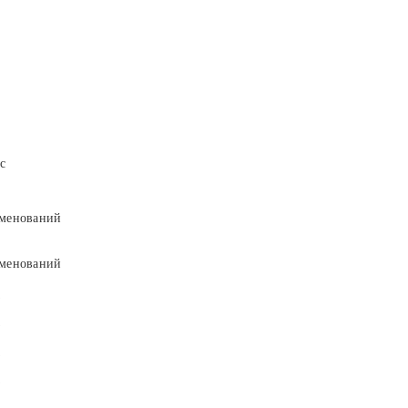
с
менований
менований
9
9
5
5