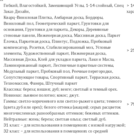
Гибкий, Влагостойкий, Замешяющий Углы, 1-14 слойный, Спец
> 1
Заказ Дизайн,
хар
Кварц-Виниловая Плитка, Амбарная доска, Бордюры,
Виниловый пол, Геометрический паркет, Грунтовки для
основания, Грунтовки для паркета, Декоры, Деревянные
стеновые панели, Инженерная доска, Массивная доска, Паркет
Ёлочка, Паркетная доска, Плинтус, Подложка, Пробковый
компенсатор, Розетки, Стабилизированный мох, Угловые
> 2
элементы, Художественный паркет, Инженерная доска,
Массивная Доска, Клей для укладки паркета, Лаки и Масла,
Ламинированный паркет, Лестничные паркетные системы,
Модульный паркет, Пробковый пол, Реечные перегородки,
Сопутствующие товары, Спортивный паркет, Террасная доска,
Техномассив, Фанера, Штучный паркет
Классика: береза; вишня; дуб; венге; светлый и темный орех.
Новинки: льняное полотно; кокос; джут.
Гаммы: светло-коричневого или светло-рыжего цвета; темного
> 7
(цвета дуб или орех); белого оттенка (акация); серых расцветок
многочисленных разнообразных оттенков; бежевых оттенков.
Нейтралные: ясень; береза; светлая ольха; светлый дуб.
31 класс – для использования в помещениях с низкой нагрузкой;
32 класс – для использования в помещениях со средней