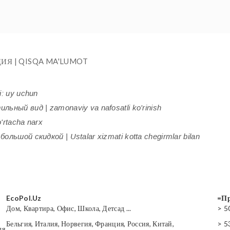
ИЯ | QISQA MA'LUMOT
i: uy uchun
ьный вид | zamonaviy va nafosatli ko'rinish
'rtacha narx
ольшой скидкой | Ustalar xizmati kotta chegirmlar bilan
EcoPol.Uz
=Пр
Дом, Квартира, Офис, Школа, Детсад ...
> 5
Бельгия, Италия, Норвегия, Франция, Россия, Китай,
> 5
ля