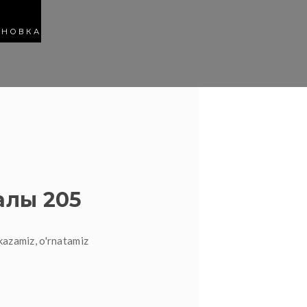
АНОВКА
алы 205
kazamiz, o'rnatamiz