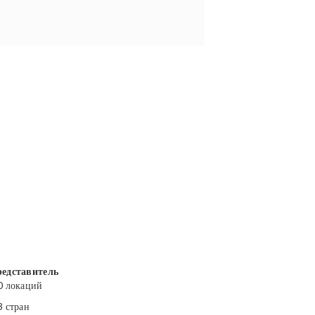
едставитель
0 локаций
3 стран