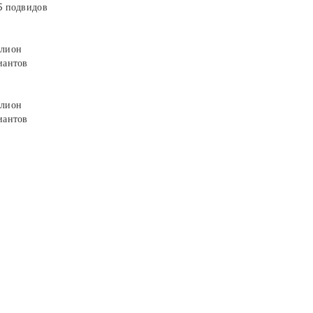
5 подвидов
лион
иантов
лион
иантов