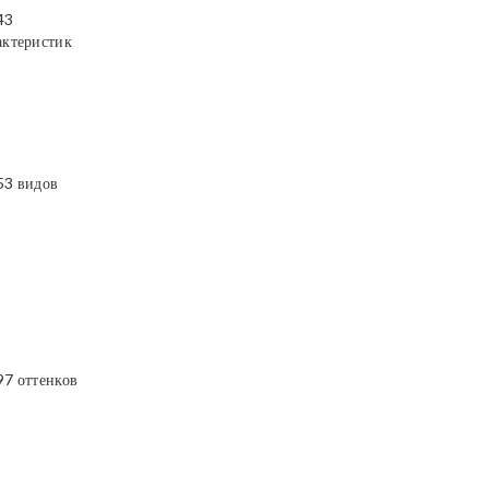
43
актеристик
53 видов
97 оттенков