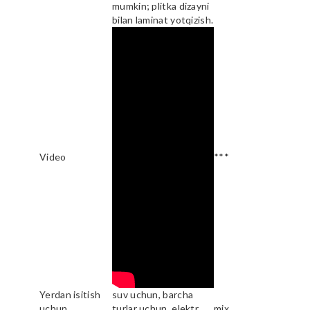
mumkin; plitka dizayni
bilan laminat yotqizish.
Video
***
Yerdan isitish
suv uchun, barcha
uchun
turlar uchun, elektr
mix