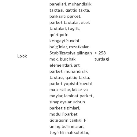
panellari, muhandislik
taxtasi, qattiq taxta,
balıksırtı parket,
parket taxtalar, etek
taxtalari, taglik,
qo'ziqorin
kengaytiruvchi
bo'g'inlar, rozetkalar,
Stabilizatsiya qilingan
> 253
Look
mox, burchak
turdagi
elementlari, art
parket, muhandislik
taxtasi, qattiq taxta,
parket yopishtiruvchi
materiallar, laklar va
moylar, laminat parket,
zinapoyalar uchun
parket tizimlari,
modulli parket,
qo'ziqorin tagligi, P
uning bo'linmalari,
tegishli mahsulotlar,