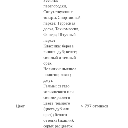
Реечные
перегородки,
Сопутствующие
товары, Спортивный
паркет, Террасная
доска, Техномассив,
Фанера, Штучный
паркет
Классика: береза;
вишня; дуб; венге;
светлый и темный
орех.
Новинки: льняное
полотно; кокос;
джут.
Гаммы: светло-
коричневого или
светло-рыжего
цвета; темного
Цвет
> 797 оттенков
(цвета дуб или
орех); белого
оттенка (акация);
серых расцветок