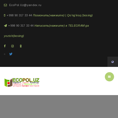
EcoPol.Uz@yandex.ru
+998 90 317 33 44
Позвонить(нажмите) | Qo'ng'iroq (bosing)
+998 90 317 33 44
Написать(нажмите) в TELEGRAM ga
yozish(bosing)