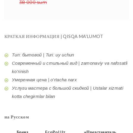
38 000 sum
КРАТКАЯ ИНФОРМАЦИЯ | QISQA MA'LUMOT
Тип: бытовой | Turi: uy uchun
Современный и стильный вид | zamonaviy va nafosatli
ko'rinish
Умеренная цена | o'rtacha narx
Услуги мастера с большой скидкой | Ustalar xizmati
kotta chegirmlar bilan
на Русском
Бренд
EcoPol.Uz
=Представитель