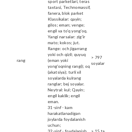
sport parketlari, teras
taxtasi, Technomassif,
fanera, blok parket
Klassikalar: qayin;
gilos; eman; venge;
engil va to'q yong'oq.
Yangi narsalar: zig'ir
mato; kokos; jut.
Range: och jigarrang
yoki och qizil; quyuq
> 797
rang
(eman yoki
soyalar
yong'oqning rangi); oq
(akatsiya); turli xil
soyalarda kulrang
ranglar; bej soyalar.
Neytral: kul; Qayin;
engil kaklik; engil
eman.
31-sinf - kam
harakatlanadigan
joylarda foydalanish
uchun;
32-sinf - foydalanish
> 15 ta