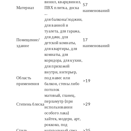
винил, кварцвинил,
57
Материал
ПВХ плитка, доска
наименований
...
для балкона/лоджии,
для ванной и
туалета, для гаража,
для дачи, для
Помещение/
17
детской комнаты,
здание
наименований
для квартиры, для
комнаты, для
коридора, для кухни,
для прихожей
внутри, интерьер,
Область
под навес или
>19
применения
балкон, стены либо
потолок
матовый, гланец,
перламутр (при
Степень блеска
>29
использовании
особого лака)
хайтек, модерн, арт,
роккоко, под
Стиль
натуральный срез
>35