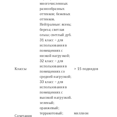
многочисленных
разнообразных
оттенков; бежевых
оттенков.
Нейтралные: ясень;
береза; светлая
ольха; светлый дуб.
31 класс – для
использования в
помещениях с
низкой нагрузкой;
32 класс – для
использования в
Классы
> 15 подвидов
помещениях со
средней нагрузкой;
33 класс – для
использования в
помещениях с
высокой нагрузкой.
зеленый;
оранжевый;
терракотовый;
миллион
Сочетания