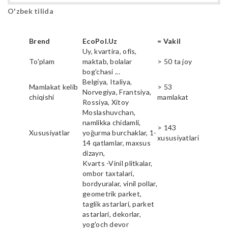
O'zbek tilida
Brend
EcoPol.Uz
= Vakil
Uy, kvartira, ofis,
To'plam
maktab, bolalar
> 50 ta joy
bog'chasi ...
Belgiya, Italiya,
Mamlakat kelib
> 53
Norvegiya, Frantsiya,
chiqishi
mamlakat
Rossiya, Xitoy
Moslashuvchan,
namlikka chidamli,
> 143
Xususiyatlar
yoğurma burchaklar, 1-
xususiyatlari
14 qatlamlar, maxsus
dizayn,
Kvarts -Vinil plitkalar,
ombor taxtalari,
bordyuralar, vinil pollar,
geometrik parket,
taglik astarlari, parket
astarlari, dekorlar,
yog'och devor