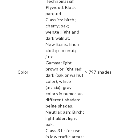
Technomassif,
Plywood, Block
parquet
Classics: birch;
cherry; oak;
wenge; light and
dark walnut.
New items: linen
cloth; coconut;
jute.
Gamma: light
brown or light red;
Color
> 797 shades
dark (oak or walnut
color); white
(acacia); gray
colors in numerous
different shades;
beige shades.
Neutral: ash; Birch;
light alder; light
oak.
Class 31 - for use
in low traffic areas;