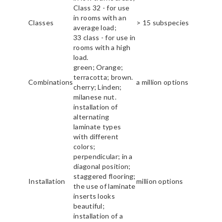
Class 32 - for use
in rooms with an
Classes
> 15 subspecies
average load;
33 class - for use in
rooms with a high
load.
green; Orange;
terracotta; brown.
Combinations
a million options
cherry; Linden;
milanese nut.
installation of
alternating
laminate types
with different
colors;
perpendicular; in a
diagonal position;
staggered flooring;
Installation
million options
the use of laminate
inserts looks
beautiful;
installation of a