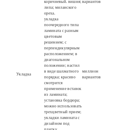
коричневый. вишня;
вариантов
липа; миланского
ореха.
укладка
поочередного типа
ламината с разным
цветовым
решением; с
перпендикулярным
расположением; в
диагональном
положении; настил
в виде шахматного
миллион
Укладка
порядка; красиво
вариантов
смотрится
применение вставок
из ламината;
установка бордюра;
можно использовать
трехцветный прием;
укладки ламината с
дизайном под
плитку.