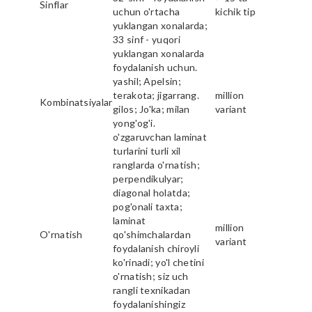
Sinflar
uchun o'rtacha
kichik tip
yuklangan xonalarda;
33 sinf - yuqori
yuklangan xonalarda
foydalanish uchun.
yashil; Apelsin;
terakota; jigarrang.
million
Kombinatsiyalar
gilos; Jo'ka; milan
variant
yong'og'i.
o'zgaruvchan laminat
turlarini turli xil
ranglarda o'rnatish;
perpendikulyar;
diagonal holatda;
pog'onali taxta;
laminat
million
O'rnatish
qo'shimchalardan
variant
foydalanish chiroyli
ko'rinadi; yo'l chetini
o'rnatish; siz uch
rangli texnikadan
foydalanishingiz