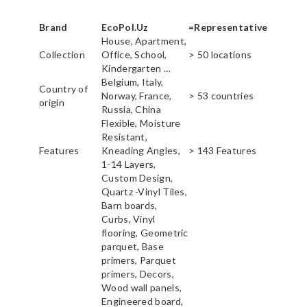
Brand
EcoPol.Uz
=Representative
House, Apartment,
Collection
Office, School,
> 50 locations
Kindergarten ...
Belgium, Italy,
Country of
Norway, France,
> 53 countries
origin
Russia, China
Flexible, Moisture
Resistant,
Features
Kneading Angles,
> 143 Features
1-14 Layers,
Custom Design,
Quartz -Vinyl Tiles,
Barn boards,
Curbs, Vinyl
flooring, Geometric
parquet, Base
primers, Parquet
primers, Decors,
Wood wall panels,
Engineered board,