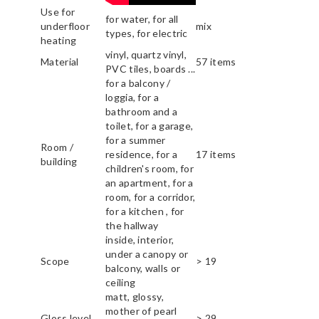
Use for
for water, for all
underfloor
mix
types, for electric
heating
vinyl, quartz vinyl,
Material
57 items
PVC tiles, boards ...
for a balcony /
loggia, for a
bathroom and a
toilet, for a garage,
for a summer
Room /
residence, for a
17 items
building
children's room, for
an apartment, for a
room, for a corridor,
for a kitchen , for
the hallway
inside, interior,
under a canopy or
Scope
> 19
balcony, walls or
ceiling
matt, glossy,
mother of pearl
Gloss level
> 29