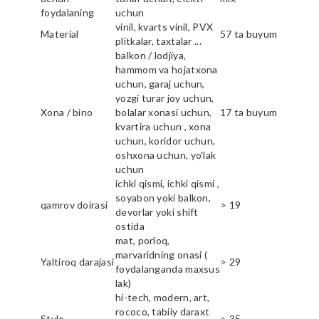
foydalaning
uchun
vinil, kvarts vinil, PVX
Material
57 ta buyum
plitkalar, taxtalar ...
balkon / lodjiya,
hammom va hojatxona
uchun, garaj uchun,
yozgi turar joy uchun,
Xona / bino
bolalar xonasi uchun,
17 ta buyum
kvartira uchun , xona
uchun, koridor uchun,
oshxona uchun, yo'lak
uchun
ichki qismi, ichki qismi ,
soyabon yoki balkon,
qamrov doirasi
> 19
devorlar yoki shift
ostida
mat, porloq,
marvaridning onasi (
Yaltiroq darajasi
> 29
foydalanganda maxsus
lak)
hi-tech, modern, art,
rococo, tabiiy daraxt
Style
> 35