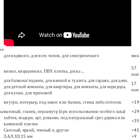
ие
для водяного, для всех типов, для электрического
мик
57
винил, кварцвинил, ПВХ плитка, доска ...
наи
для балкона/лоджии, для ванной и туалета, для гаража, для дачи,
17
для детской комнаты, для квартиры, для комнаты, для коридора,
наи
для кухни, для прихожей
внутри, интерьер, под навес или балкон, стены либо потолок
>1
ка
матовый, гланец, перламутр (при использовании особого лака)
>2
хайтек, модерн, арт, роккоко, под натуральный срез дерева или
>3
каменной плитки
Светлый, яркий, темный и другие
>4
3,6,9,10,15 мм
>9