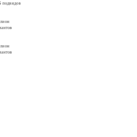
5 подвидов
лион
иантов
лион
иантов