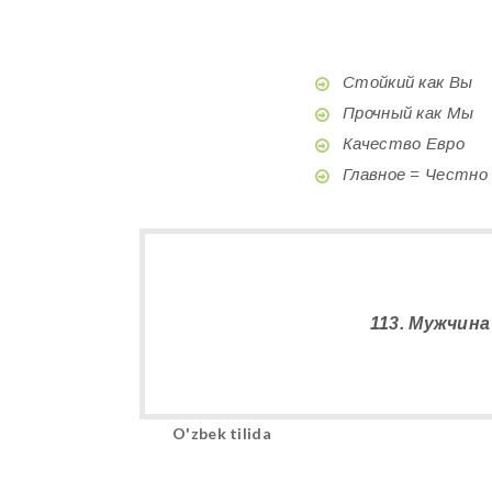
Стойкий как Вы
Прочный как Мы
Качество Евро
Главное = Честно
113. Мужчин
O'zbek tilida