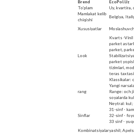
Brend
EcoPol.Uz
To'plam
Uy, kvartira, 
Mamlakat kelib
Belgiya, Ital
chiqishi
Xususiyatlar
Moslashuvcha
Kvarts -Vinil 
parket astarl
parket, parke
Look
Stabilizatsiy
parket yopish
tizimlari, mod
teras taxtas
Klassikalar: 
Yangi narsala
rang
Range: och ji
soyalarda kul
Neytral: kul;
31-sinf - ka
Sinflar
32-sinf - fo
33 sinf - yu
Kombinatsiyalar
yashil; Apels