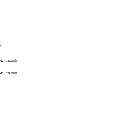
с
менований
менований
9
9
5
5