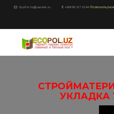
Позвонить(нажми
EcoPol.Uz@yandex.ru
+998 90 317 33 44
СТРОЙМАТЕРИ
УКЛАДКА 