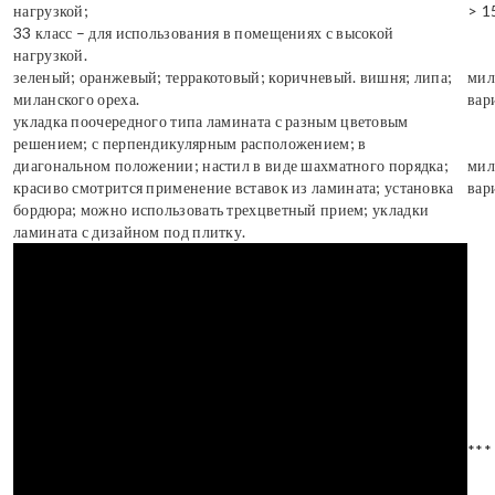
нагрузкой;
> 1
33 класс – для использования в помещениях с высокой
нагрузкой.
зеленый; оранжевый; терракотовый; коричневый. вишня; липа;
мил
миланского ореха.
вар
укладка поочередного типа ламината с разным цветовым
решением; с перпендикулярным расположением; в
диагональном положении; настил в виде шахматного порядка;
мил
красиво смотрится применение вставок из ламината; установка
вар
бордюра; можно использовать трехцветный прием; укладки
ламината с дизайном под плитку.
***