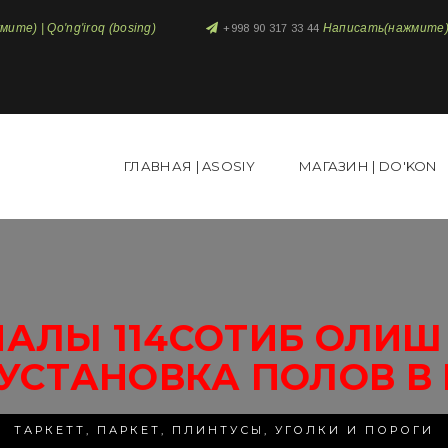
те) | Qo'ng'iroq (bosing)
Написать(нажмите) 
+998 90 317 33 44
ГЛАВНАЯ | ASOSIY
МАГАЗИН | DO'KON
АЛЫ 114СОТИБ ОЛИШ 
УСТАНОВКА ПОЛОВ В
ТАРКЕТТ, ПАРКЕТ, ПЛИНТУСЫ, УГОЛКИ И ПОРОГИ