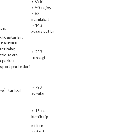
= Vakil
> 50 ta joy
> 53
mamlakat
> 143
ayn,
xususiyatlari
lik astarlari,
balıksırtı
zetkalar,
> 253
ttiq taxta,
turdagi
n parket
 sport parketlari,
> 797
); turli xil
soyalar
> 15 ta
kichik tip
million
variant