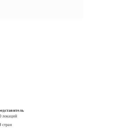
едставитель
0 локаций
3 стран