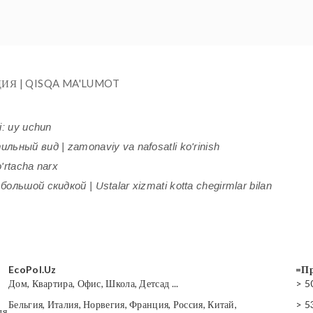
ИЯ | QISQA MA'LUMOT
i: uy uchun
ьный вид | zamonaviy va nafosatli ko'rinish
'rtacha narx
ольшой скидкой | Ustalar xizmati kotta chegirmlar bilan
EcoPol.Uz
=Пр
Дом, Квартира, Офис, Школа, Детсад ...
> 5
Бельгия, Италия, Норвегия, Франция, Россия, Китай,
> 5
ля