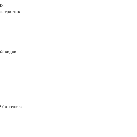
43
актеристик
53 видов
97 оттенков