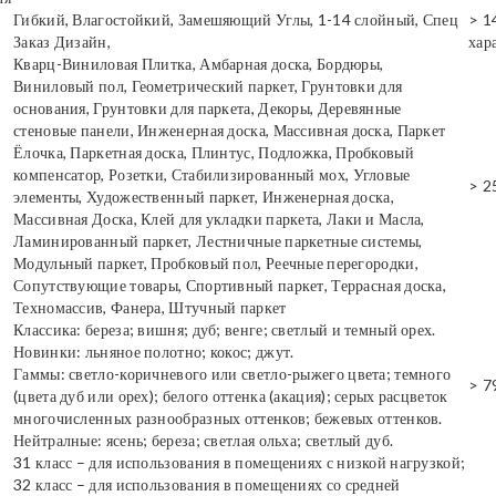
Гибкий, Влагостойкий, Замешяющий Углы, 1-14 слойный, Спец
> 1
Заказ Дизайн,
хар
Кварц-Виниловая Плитка, Амбарная доска, Бордюры,
Виниловый пол, Геометрический паркет, Грунтовки для
основания, Грунтовки для паркета, Декоры, Деревянные
стеновые панели, Инженерная доска, Массивная доска, Паркет
Ёлочка, Паркетная доска, Плинтус, Подложка, Пробковый
компенсатор, Розетки, Стабилизированный мох, Угловые
> 2
элементы, Художественный паркет, Инженерная доска,
Массивная Доска, Клей для укладки паркета, Лаки и Масла,
Ламинированный паркет, Лестничные паркетные системы,
Модульный паркет, Пробковый пол, Реечные перегородки,
Сопутствующие товары, Спортивный паркет, Террасная доска,
Техномассив, Фанера, Штучный паркет
Классика: береза; вишня; дуб; венге; светлый и темный орех.
Новинки: льняное полотно; кокос; джут.
Гаммы: светло-коричневого или светло-рыжего цвета; темного
> 7
(цвета дуб или орех); белого оттенка (акация); серых расцветок
многочисленных разнообразных оттенков; бежевых оттенков.
Нейтралные: ясень; береза; светлая ольха; светлый дуб.
31 класс – для использования в помещениях с низкой нагрузкой;
32 класс – для использования в помещениях со средней