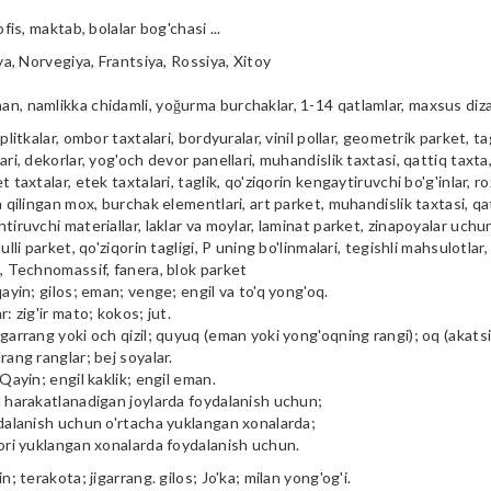
ofis, maktab, bolalar bog'chasi ...
iya, Norvegiya, Frantsiya, Rossiya, Xitoy
n, namlikka chidamli, yoğurma burchaklar, 1-14 qatlamlar, maxsus diz
plitkalar, ombor taxtalari, bordyuralar, vinil pollar, geometrik parket, tag
ari, dekorlar, yog'och devor panellari, muhandislik taxtasi, qattiq taxta, 
t taxtalar, etek taxtalari, taglik, qo'ziqorin kengaytiruvchi bo'g'inlar, ro
a qilingan mox, burchak elementlari, art parket, muhandislik taxtasi, qa
tiruvchi materiallar, laklar va moylar, laminat parket, zinapoyalar uchu
ulli parket, qo'ziqorin tagligi, P uning bo'linmalari, tegishli mahsulotlar,
i, Technomassif, fanera, blok parket
qayin; gilos; eman; venge; engil va to'q yong'oq.
r: zig'ir mato; kokos; jut.
garrang yoki och qizil; quyuq (eman yoki yong'oqning rangi); oq (akatsiya
rang ranglar; bej soyalar.
 Qayin; engil kaklik; engil eman.
m harakatlanadigan joylarda foydalanish uchun;
ydalanish uchun o'rtacha yuklangan xonalarda;
qori yuklangan xonalarda foydalanish uchun.
in; terakota; jigarrang. gilos; Jo'ka; milan yong'og'i.