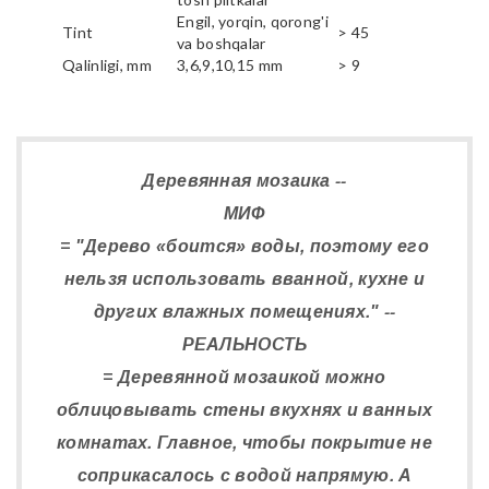
Engil, yorqin, qorong'i
Tint
> 45
va boshqalar
Qalinligi, mm
3,6,9,10,15 mm
> 9
Деревянная мозаика --
МИФ
= "Дерево «боится» воды, поэтому его
нельзя использовать вванной, кухне и
других влажных помещениях." --
РЕАЛЬНОСТЬ
= Деревянной мозаикой можно
облицовывать стены вкухнях и ванных
комнатах. Главное, чтобы покрытие не
соприкасалось с водой напрямую. А