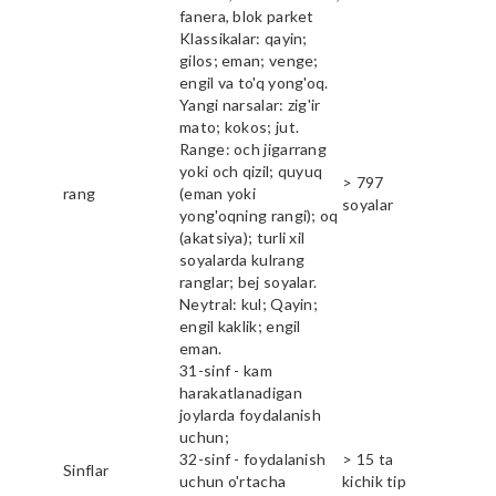
fanera, blok parket
Klassikalar: qayin;
gilos; eman; venge;
engil va to'q yong'oq.
Yangi narsalar: zig'ir
mato; kokos; jut.
Range: och jigarrang
yoki och qizil; quyuq
> 797
rang
(eman yoki
soyalar
yong'oqning rangi); oq
(akatsiya); turli xil
soyalarda kulrang
ranglar; bej soyalar.
Neytral: kul; Qayin;
engil kaklik; engil
eman.
31-sinf - kam
harakatlanadigan
joylarda foydalanish
uchun;
32-sinf - foydalanish
> 15 ta
Sinflar
uchun o'rtacha
kichik tip