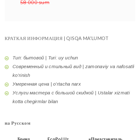
58 000 sum
КРАТКАЯ ИНФОРМАЦИЯ | QISQA MA'LUMOT
Тип: бытовой | Turi: uy uchun
Современный и стильный вид | zamonaviy va nafosatli
ko'rinish
Умеренная цена | o'rtacha narx
Услуги мастера с большой скидкой | Ustalar xizmati
kotta chegirmlar bilan
на Русском
Бренд
EcoPol.Uz
=Представитель