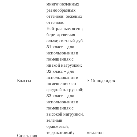
многочисленных
разнообразных
оттенков; бежевых
оттенков.
Нейтралные: ясень;
береза; светлая
ольха; светлый дуб.
31 класс – для
использования в
помещениях с
низкой нагрузкой;
32 класс – для
использования в
Классы
> 15 подвидов
помещениях со
средней нагрузкой;
33 класс – для
использования в
помещениях с
высокой нагрузкой.
зеленый;
оранжевый;
терракотовый;
миллион
Сочетания