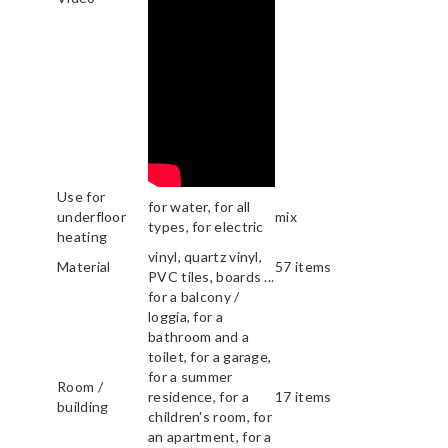
Use for
for water, for all
underfloor
mix
types, for electric
heating
vinyl, quartz vinyl,
Material
57 items
PVC tiles, boards ...
for a balcony /
loggia, for a
bathroom and a
toilet, for a garage,
for a summer
Room /
residence, for a
17 items
building
children's room, for
an apartment, for a