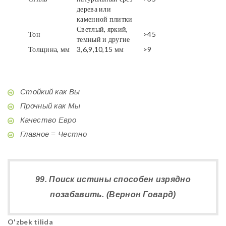
дерева или
каменной плитки
Светлый, яркий,
Тон
>45
темный и другие
Толщина, мм
3,6,9,10,15 мм
>9
Стойкий как Вы
Прочный как Мы
Качество Евро
Главное = Честно
99. Поиск истины способен изрядно
позабавить. (Вернон Говард)
O'zbek tilida