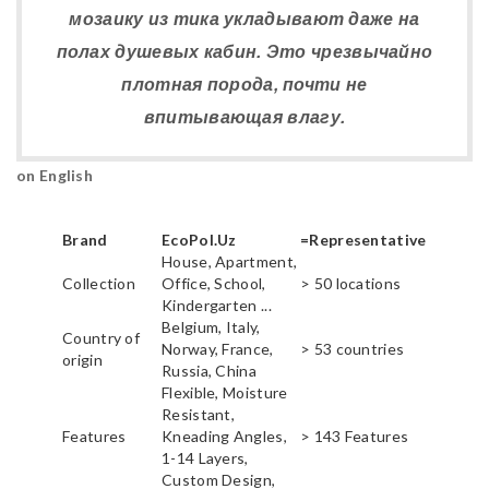
мозаику из тика укладывают даже на
полах душевых кабин. Это чрезвычайно
плотная порода, почти не
впитывающая влагу.
on English
Brand
EcoPol.Uz
=Representative
House, Apartment,
Collection
Office, School,
> 50 locations
Kindergarten ...
Belgium, Italy,
Country of
Norway, France,
> 53 countries
origin
Russia, China
Flexible, Moisture
Resistant,
Features
Kneading Angles,
> 143 Features
1-14 Layers,
Custom Design,