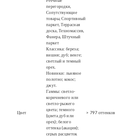
Реечные
перегородки,
Сопутствующие
товары, Спортивный
паркет, Террасная
доска, Техномассив,
Фанера, Штучный
паркет
Классика: береза;
вишня; дуб; венге;
светлый и темный
орех.
Новинки: льняное
полотно; кокос;
джут.
Гаммы: светло-
коричневого или
светло-рыжего
цвета; темного
Цвет
> 797 оттенков
(цвета дуб или
орех); белого
оттенка (акация);
серых расцветок