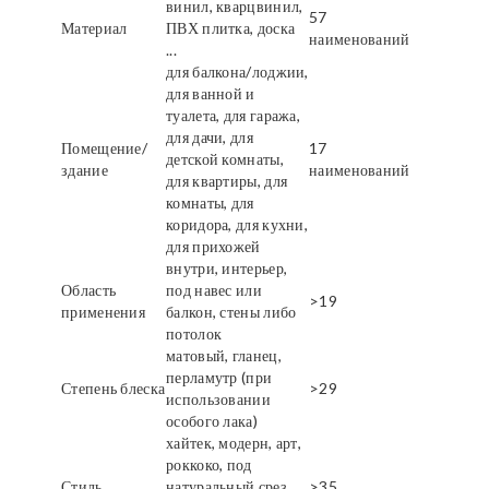
винил, кварцвинил,
57
Материал
ПВХ плитка, доска
наименований
...
для балкона/лоджии,
для ванной и
туалета, для гаража,
для дачи, для
Помещение/
17
детской комнаты,
здание
наименований
для квартиры, для
комнаты, для
коридора, для кухни,
для прихожей
внутри, интерьер,
Область
под навес или
>19
применения
балкон, стены либо
потолок
матовый, гланец,
перламутр (при
Степень блеска
>29
использовании
особого лака)
хайтек, модерн, арт,
роккоко, под
Стиль
натуральный срез
>35