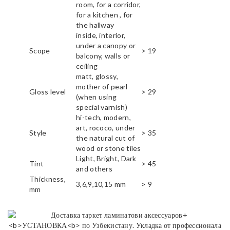
room, for a corridor,
for a kitchen , for
the hallway
inside, interior,
under a canopy or
Scope
> 19
balcony, walls or
ceiling
matt, glossy,
mother of pearl
Gloss level
> 29
(when using
special varnish)
hi-tech, modern,
art, rococo, under
Style
> 35
the natural cut of
wood or stone tiles
Light, Bright, Dark
Tint
> 45
and others
Thickness,
3,6,9,10,15 mm
> 9
mm