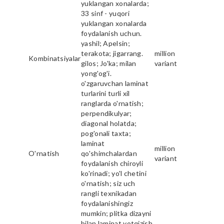
yuklangan xonalarda;
33 sinf - yuqori
yuklangan xonalarda
foydalanish uchun.
yashil; Apelsin;
terakota; jigarrang.
million
Kombinatsiyalar
gilos; Jo'ka; milan
variant
yong'og'i.
o'zgaruvchan laminat
turlarini turli xil
ranglarda o'rnatish;
perpendikulyar;
diagonal holatda;
pog'onali taxta;
laminat
million
O'rnatish
qo'shimchalardan
variant
foydalanish chiroyli
ko'rinadi; yo'l chetini
o'rnatish; siz uch
rangli texnikadan
foydalanishingiz
mumkin; plitka dizayni
bilan laminat yotqizish.