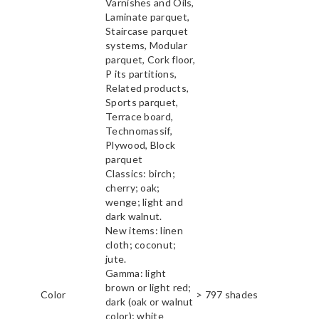
Varnishes and Oils,
Laminate parquet,
Staircase parquet
systems, Modular
parquet, Cork floor,
P its partitions,
Related products,
Sports parquet,
Terrace board,
Technomassif,
Plywood, Block
parquet
Classics: birch;
cherry; oak;
wenge; light and
dark walnut.
New items: linen
cloth; coconut;
jute.
Gamma: light
brown or light red;
Color
> 797 shades
dark (oak or walnut
color); white