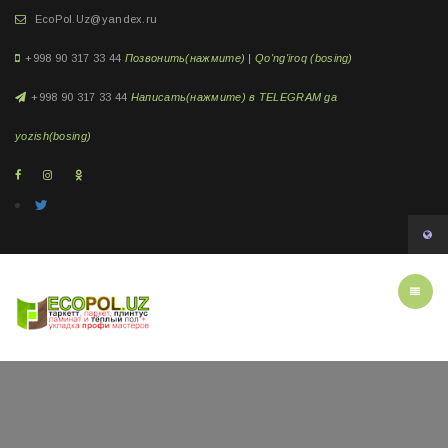
EcoPol.Uz@yandex.ru
+998 90 317 33 44
Позвонить(нажмите) | Qo'ng'iroq (bosing)
+998 90 317 33 44
Написать(нажмите) в TELEGRAM ga
yozish(bosing)