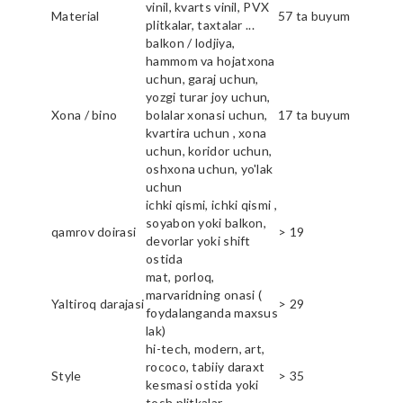
vinil, kvarts vinil, PVX
Material
57 ta buyum
plitkalar, taxtalar ...
balkon / lodjiya,
hammom va hojatxona
uchun, garaj uchun,
yozgi turar joy uchun,
Xona / bino
bolalar xonasi uchun,
17 ta buyum
kvartira uchun , xona
uchun, koridor uchun,
oshxona uchun, yo'lak
uchun
ichki qismi, ichki qismi ,
soyabon yoki balkon,
qamrov doirasi
> 19
devorlar yoki shift
ostida
mat, porloq,
marvaridning onasi (
Yaltiroq darajasi
> 29
foydalanganda maxsus
lak)
hi-tech, modern, art,
rococo, tabiiy daraxt
Style
> 35
kesmasi ostida yoki
tosh plitkalar