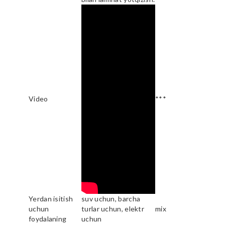
Video
***
Yerdan isitish
suv uchun, barcha
uchun
turlar uchun, elektr
mix
foydalaning
uchun