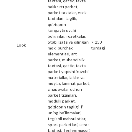
taxtasi, qattiq taxta,
balıksırtı parket,
parket taxtalar, etek
taxtalari, taglik,
qo'ziqorin
kengaytiruvchi
bo'g'inlar, rozetkalar,
Stabilizatsiya qilingan
> 253
Look
mox, burchak
turdagi
elementlari, art
parket, muhandislik
taxtasi, qattiq taxta,
parket yopishtiruvchi
materiallar, laklar va
moylar, laminat parket,
zinapoyalar uchun
parket tizimlari,
modulli parket,
qo'ziqorin tagligi, P
uning bo'linmalari,
tegishli mahsulotlar,
sport parketlari, teras
taxtasi, Technomassif,