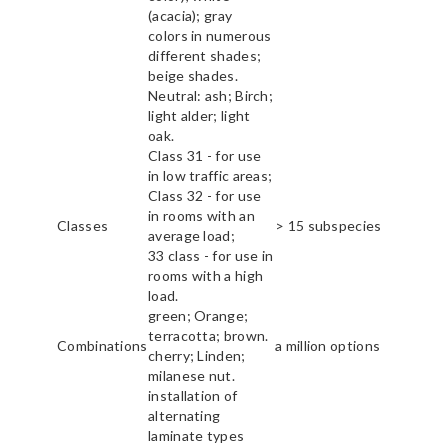
(acacia); gray
colors in numerous
different shades;
beige shades.
Neutral: ash; Birch;
light alder; light
oak.
Class 31 - for use
in low traffic areas;
Class 32 - for use
in rooms with an
Classes
> 15 subspecies
average load;
33 class - for use in
rooms with a high
load.
green; Orange;
terracotta; brown.
Combinations
a million options
cherry; Linden;
milanese nut.
installation of
alternating
laminate types