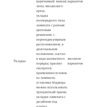
коричневый. вишня;
вариантов
липа; миланского
ореха.
укладка
поочередного типа
ламината с разным
цветовым
решением; с
перпендикулярным
расположением; в
диагональном
положении; настил
в виде шахматного
миллион
Укладка
порядка; красиво
вариантов
смотрится
применение вставок
из ламината;
установка бордюра;
можно использовать
трехцветный прием;
укладки ламината с
дизайном под
плитку.