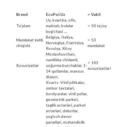
Brend
EcoPol.Uz
= Vakil
Uy, kvartira, ofis,
To'plam
maktab, bolalar
> 50 ta joy
bog'chasi ...
Belgiya, Italiya,
Mamlakat kelib
> 53
Norvegiya, Frantsiya,
chiqishi
mamlakat
Rossiya, Xitoy
Moslashuvchan,
namlikka chidamli,
> 143
Xususiyatlar
yoğurma burchaklar, 1-
xususiyatlari
14 qatlamlar, maxsus
dizayn,
Kvarts -Vinil plitkalar,
ombor taxtalari,
bordyuralar, vinil pollar,
geometrik parket,
taglik astarlari, parket
astarlari, dekorlar,
yog'och devor
panellari, muhandislik