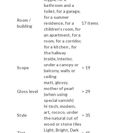
bathroom and a
toilet, for a garage,
for a summer
Room /
residence, for a
17 items
building
children's room, for
an apartment, for a
room, for a corridor,
for a kitchen , for
the hallway
inside, interior,
under a canopy or
Scope
> 19
balcony, walls or
ceiling
matt, glossy,
mother of pearl
Gloss level
> 29
(when using
special varnish)
hi-tech, modern,
art, rococo, under
Style
> 35
the natural cut of
wood or stone tiles
Light, Bright, Dark
Tint
> 45