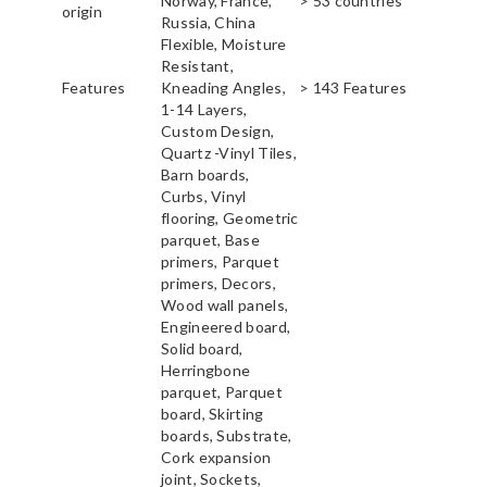
Norway, France,
> 53 countries
origin
Russia, China
Flexible, Moisture
Resistant,
Features
Kneading Angles,
> 143 Features
1-14 Layers,
Custom Design,
Quartz -Vinyl Tiles,
Barn boards,
Curbs, Vinyl
flooring, Geometric
parquet, Base
primers, Parquet
primers, Decors,
Wood wall panels,
Engineered board,
Solid board,
Herringbone
parquet, Parquet
board, Skirting
boards, Substrate,
Cork expansion
joint, Sockets,