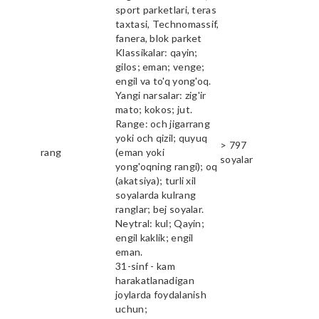
sport parketlari, teras
taxtasi, Technomassif,
fanera, blok parket
Klassikalar: qayin;
gilos; eman; venge;
engil va to'q yong'oq.
Yangi narsalar: zig'ir
mato; kokos; jut.
Range: och jigarrang
yoki och qizil; quyuq
> 797
rang
(eman yoki
soyalar
yong'oqning rangi); oq
(akatsiya); turli xil
soyalarda kulrang
ranglar; bej soyalar.
Neytral: kul; Qayin;
engil kaklik; engil
eman.
31-sinf - kam
harakatlanadigan
joylarda foydalanish
uchun;