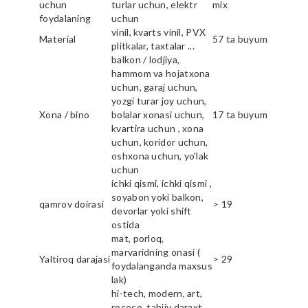
uchun
turlar uchun, elektr
mix
foydalaning
uchun
vinil, kvarts vinil, PVX
Material
57 ta buyum
plitkalar, taxtalar ...
balkon / lodjiya,
hammom va hojatxona
uchun, garaj uchun,
yozgi turar joy uchun,
Xona / bino
bolalar xonasi uchun,
17 ta buyum
kvartira uchun , xona
uchun, koridor uchun,
oshxona uchun, yo'lak
uchun
ichki qismi, ichki qismi ,
soyabon yoki balkon,
qamrov doirasi
> 19
devorlar yoki shift
ostida
mat, porloq,
marvaridning onasi (
Yaltiroq darajasi
> 29
foydalanganda maxsus
lak)
hi-tech, modern, art,
rococo, tabiiy daraxt