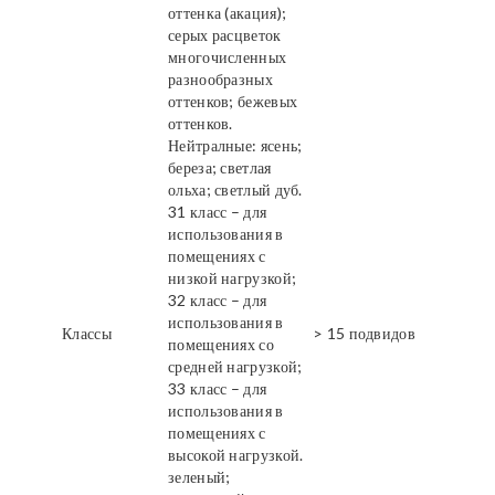
оттенка (акация);
серых расцветок
многочисленных
разнообразных
оттенков; бежевых
оттенков.
Нейтралные: ясень;
береза; светлая
ольха; светлый дуб.
31 класс – для
использования в
помещениях с
низкой нагрузкой;
32 класс – для
использования в
Классы
> 15 подвидов
помещениях со
средней нагрузкой;
33 класс – для
использования в
помещениях с
высокой нагрузкой.
зеленый;