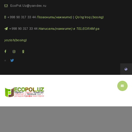
EcoPol.Uz@yandex.ru
+998 90 317 33 44
Позвонить(нажмите) | Qo'ng'iroq (bosing)
+998 90 317 33 44
Написать(нажмите) в TELEGRAM ga
yozish(bosing)