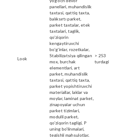
yog'och devor
panellari, muhandislik
taxtasi, qattiq taxta,
balıksırtı parket,
parket taxtalar, etek
taxtalari, taglik,
qo'ziqorin
kengaytiruvchi
bo'g'inlar, rozetkalar,
Stabilizatsiya qilingan
> 253
Look
mox, burchak
turdagi
elementlari, art
parket, muhandislik
taxtasi, qattiq taxta,
parket yopishtiruvchi
materiallar, laklar va
moylar, laminat parket,
zinapoyalar uchun
parket tizimlari,
modulli parket,
qo'ziqorin tagligi, P
uning bo'linmalari,
tegishli mahsulotlar,