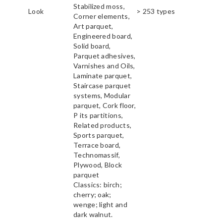
Stabilized moss,
Look
> 253 types
Corner elements,
Art parquet,
Engineered board,
Solid board,
Parquet adhesives,
Varnishes and Oils,
Laminate parquet,
Staircase parquet
systems, Modular
parquet, Cork floor,
P its partitions,
Related products,
Sports parquet,
Terrace board,
Technomassif,
Plywood, Block
parquet
Classics: birch;
cherry; oak;
wenge; light and
dark walnut.