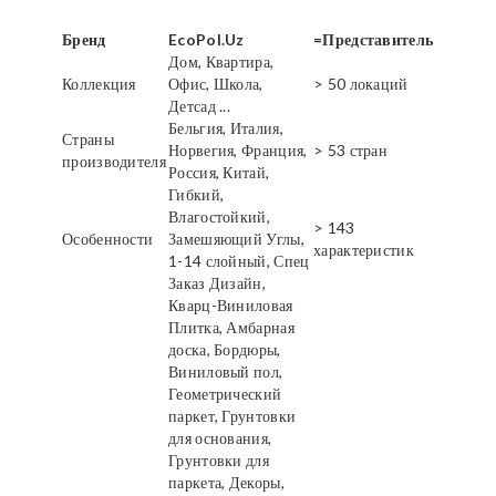
Бренд
EcoPol.Uz
=Представитель
Дом, Квартира,
Коллекция
Офис, Школа,
> 50 локаций
Детсад ...
Бельгия, Италия,
Страны
Норвегия, Франция,
> 53 стран
производителя
Россия, Китай,
Гибкий,
Влагостойкий,
> 143
Особенности
Замешяющий Углы,
характеристик
1-14 слойный, Спец
Заказ Дизайн,
Кварц-Виниловая
Плитка, Амбарная
доска, Бордюры,
Виниловый пол,
Геометрический
паркет, Грунтовки
для основания,
Грунтовки для
паркета, Декоры,