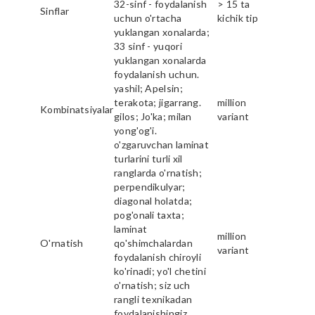
32-sinf - foydalanish
> 15 ta
Sinflar
uchun o'rtacha
kichik tip
yuklangan xonalarda;
33 sinf - yuqori
yuklangan xonalarda
foydalanish uchun.
yashil; Apelsin;
terakota; jigarrang.
million
Kombinatsiyalar
gilos; Jo'ka; milan
variant
yong'og'i.
o'zgaruvchan laminat
turlarini turli xil
ranglarda o'rnatish;
perpendikulyar;
diagonal holatda;
pog'onali taxta;
laminat
million
O'rnatish
qo'shimchalardan
variant
foydalanish chiroyli
ko'rinadi; yo'l chetini
o'rnatish; siz uch
rangli texnikadan
foydalanishingiz