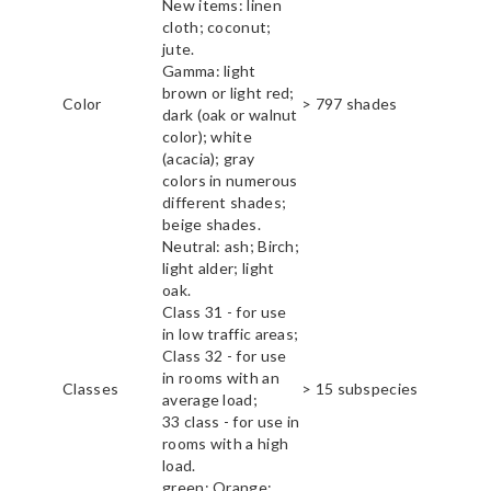
New items: linen
cloth; coconut;
jute.
Gamma: light
brown or light red;
Color
> 797 shades
dark (oak or walnut
color); white
(acacia); gray
colors in numerous
different shades;
beige shades.
Neutral: ash; Birch;
light alder; light
oak.
Class 31 - for use
in low traffic areas;
Class 32 - for use
in rooms with an
Classes
> 15 subspecies
average load;
33 class - for use in
rooms with a high
load.
green; Orange;