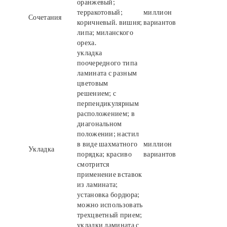
оранжевый;
терракотовый;
миллион
Сочетания
коричневый. вишня;
вариантов
липа; миланского
ореха.
укладка
поочередного типа
ламината с разным
цветовым
решением; с
перпендикулярным
расположением; в
диагональном
положении; настил
в виде шахматного
миллион
Укладка
порядка; красиво
вариантов
смотрится
применение вставок
из ламината;
установка бордюра;
можно использовать
трехцветный прием;
укладки ламината с