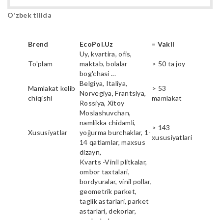
O'zbek tilida
Brend
EcoPol.Uz
= Vakil
Uy, kvartira, ofis,
To'plam
maktab, bolalar
> 50 ta joy
bog'chasi ...
Belgiya, Italiya,
Mamlakat kelib
> 53
Norvegiya, Frantsiya,
chiqishi
mamlakat
Rossiya, Xitoy
Moslashuvchan,
namlikka chidamli,
> 143
Xususiyatlar
yoğurma burchaklar, 1-
xususiyatlari
14 qatlamlar, maxsus
dizayn,
Kvarts -Vinil plitkalar,
ombor taxtalari,
bordyuralar, vinil pollar,
geometrik parket,
taglik astarlari, parket
astarlari, dekorlar,