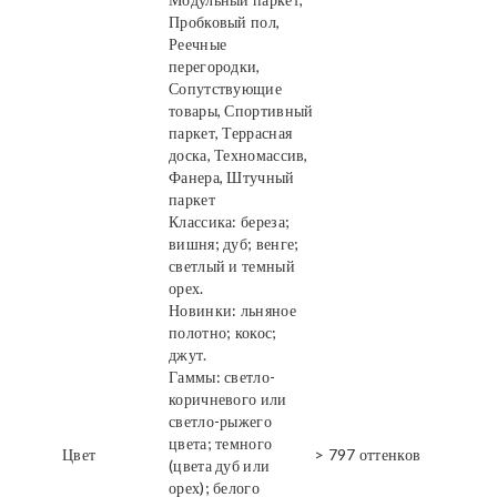
Пробковый пол,
Реечные
перегородки,
Сопутствующие
товары, Спортивный
паркет, Террасная
доска, Техномассив,
Фанера, Штучный
паркет
Классика: береза;
вишня; дуб; венге;
светлый и темный
орех.
Новинки: льняное
полотно; кокос;
джут.
Гаммы: светло-
коричневого или
светло-рыжего
цвета; темного
Цвет
> 797 оттенков
(цвета дуб или
орех); белого