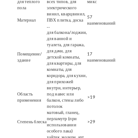
для теплого
всех типов, для
микс
пола
электрического
винил, кварцвинил,
57
Материал
ПВХ плитка, доска
наименований
...
для балкона/лоджии,
для ванной и
туалета, для гаража,
для дачи, для
Помещение/
17
детской комнаты,
здание
наименований
для квартиры, для
комнаты, для
коридора, для кухни,
для прихожей
внутри, интерьер,
Область
под навес или
>19
применения
балкон, стены либо
потолок
матовый, гланец,
перламутр (при
Степень блеска
>29
использовании
особого лака)
хайтек, модерн, арт,