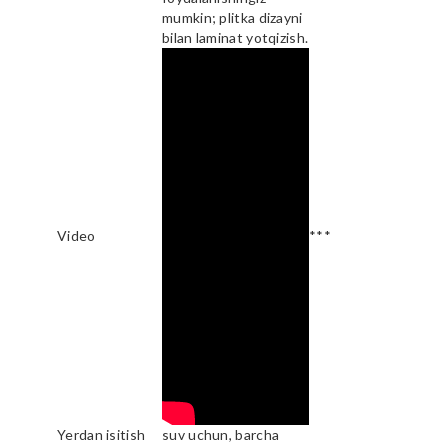
mumkin; plitka dizayni
bilan laminat yotqizish.
Video
***
Yerdan isitish
suv uchun, barcha