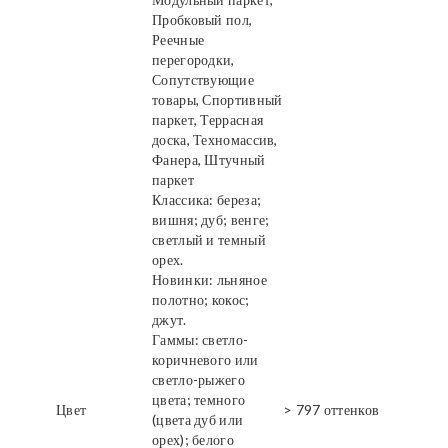
Пробковый пол,
Реечные
перегородки,
Сопутствующие
товары, Спортивный
паркет, Террасная
доска, Техномассив,
Фанера, Штучный
паркет
Классика: береза;
вишня; дуб; венге;
светлый и темный
орех.
Новинки: льняное
полотно; кокос;
джут.
Гаммы: светло-
коричневого или
светло-рыжего
цвета; темного
Цвет
> 797 оттенков
(цвета дуб или
орех); белого