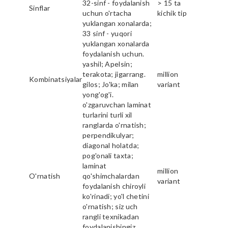
32-sinf - foydalanish
> 15 ta
Sinflar
uchun o'rtacha
kichik tip
yuklangan xonalarda;
33 sinf - yuqori
yuklangan xonalarda
foydalanish uchun.
yashil; Apelsin;
terakota; jigarrang.
million
Kombinatsiyalar
gilos; Jo'ka; milan
variant
yong'og'i.
o'zgaruvchan laminat
turlarini turli xil
ranglarda o'rnatish;
perpendikulyar;
diagonal holatda;
pog'onali taxta;
laminat
million
O'rnatish
qo'shimchalardan
variant
foydalanish chiroyli
ko'rinadi; yo'l chetini
o'rnatish; siz uch
rangli texnikadan
foydalanishingiz