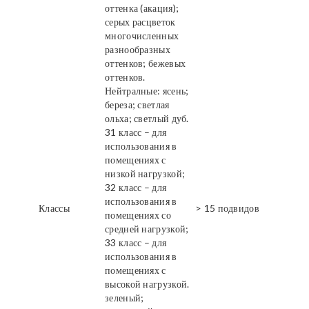
оттенка (акация);
серых расцветок
многочисленных
разнообразных
оттенков; бежевых
оттенков.
Нейтралные: ясень;
береза; светлая
ольха; светлый дуб.
31 класс – для
использования в
помещениях с
низкой нагрузкой;
32 класс – для
использования в
Классы
> 15 подвидов
помещениях со
средней нагрузкой;
33 класс – для
использования в
помещениях с
высокой нагрузкой.
зеленый;