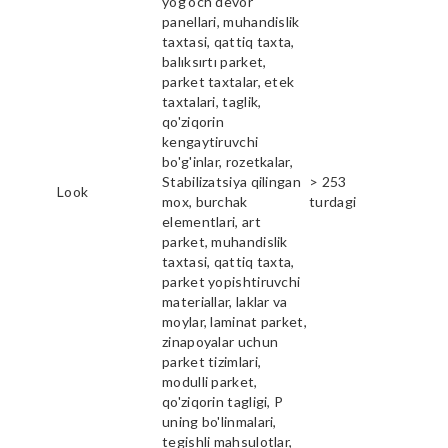
yog'och devor
panellari, muhandislik
taxtasi, qattiq taxta,
balıksırtı parket,
parket taxtalar, etek
taxtalari, taglik,
qo'ziqorin
kengaytiruvchi
bo'g'inlar, rozetkalar,
Stabilizatsiya qilingan
> 253
Look
mox, burchak
turdagi
elementlari, art
parket, muhandislik
taxtasi, qattiq taxta,
parket yopishtiruvchi
materiallar, laklar va
moylar, laminat parket,
zinapoyalar uchun
parket tizimlari,
modulli parket,
qo'ziqorin tagligi, P
uning bo'linmalari,
tegishli mahsulotlar,