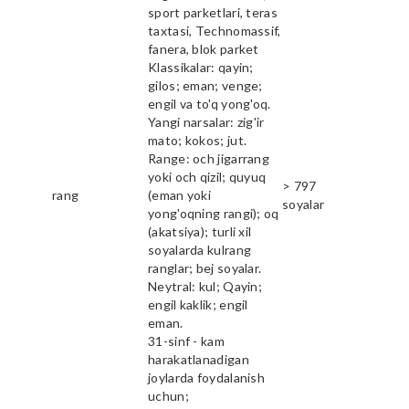
sport parketlari, teras
taxtasi, Technomassif,
fanera, blok parket
Klassikalar: qayin;
gilos; eman; venge;
engil va to'q yong'oq.
Yangi narsalar: zig'ir
mato; kokos; jut.
Range: och jigarrang
yoki och qizil; quyuq
> 797
rang
(eman yoki
soyalar
yong'oqning rangi); oq
(akatsiya); turli xil
soyalarda kulrang
ranglar; bej soyalar.
Neytral: kul; Qayin;
engil kaklik; engil
eman.
31-sinf - kam
harakatlanadigan
joylarda foydalanish
uchun;