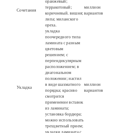
оранжевый;
терракотовый;
миллион
Сочетания
коричневый. вишня;
вариантов
липа; миланского
ореха.
укладка
поочередного типа
ламината с разным
цветовым
решением; с
перпендикулярным
расположением; в
диагональном
положении; настил
в виде шахматного
миллион
Укладка
порядка; красиво
вариантов
смотрится
применение вставок
из ламината;
установка бордюра;
можно использовать
трехцветный прием;
укладки ламината с