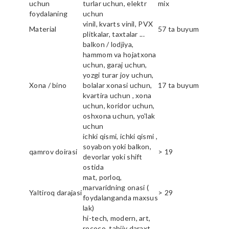
uchun
turlar uchun, elektr
mix
foydalaning
uchun
vinil, kvarts vinil, PVX
Material
57 ta buyum
plitkalar, taxtalar ...
balkon / lodjiya,
hammom va hojatxona
uchun, garaj uchun,
yozgi turar joy uchun,
Xona / bino
bolalar xonasi uchun,
17 ta buyum
kvartira uchun , xona
uchun, koridor uchun,
oshxona uchun, yo'lak
uchun
ichki qismi, ichki qismi ,
soyabon yoki balkon,
qamrov doirasi
> 19
devorlar yoki shift
ostida
mat, porloq,
marvaridning onasi (
Yaltiroq darajasi
> 29
foydalanganda maxsus
lak)
hi-tech, modern, art,
rococo, tabiiy daraxt