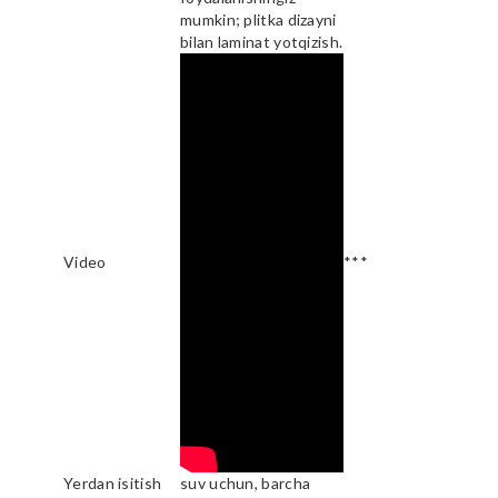
mumkin; plitka dizayni
bilan laminat yotqizish.
Video
***
Yerdan isitish
suv uchun, barcha