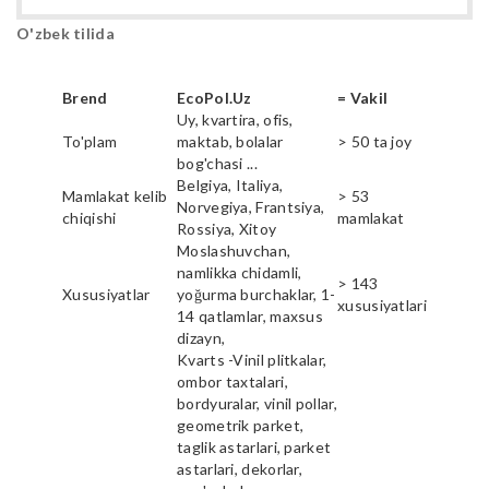
O'zbek tilida
Brend
EcoPol.Uz
= Vakil
Uy, kvartira, ofis,
To'plam
maktab, bolalar
> 50 ta joy
bog'chasi ...
Belgiya, Italiya,
Mamlakat kelib
> 53
Norvegiya, Frantsiya,
chiqishi
mamlakat
Rossiya, Xitoy
Moslashuvchan,
namlikka chidamli,
> 143
Xususiyatlar
yoğurma burchaklar, 1-
xususiyatlari
14 qatlamlar, maxsus
dizayn,
Kvarts -Vinil plitkalar,
ombor taxtalari,
bordyuralar, vinil pollar,
geometrik parket,
taglik astarlari, parket
astarlari, dekorlar,