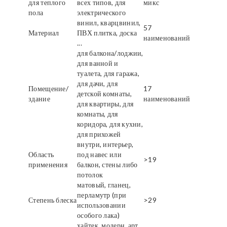
для теплого
всех типов, для
микс
пола
электрического
винил, кварцвинил,
57
Материал
ПВХ плитка, доска
наименований
...
для балкона/лоджии,
для ванной и
туалета, для гаража,
для дачи, для
Помещение/
17
детской комнаты,
здание
наименований
для квартиры, для
комнаты, для
коридора, для кухни,
для прихожей
внутри, интерьер,
Область
под навес или
>19
применения
балкон, стены либо
потолок
матовый, гланец,
перламутр (при
Степень блеска
>29
использовании
особого лака)
хайтек, модерн, арт,