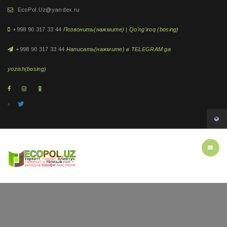
EcoPol.Uz@yandex.ru
+998 90 317 33 44
Позвонить(нажмите) | Qo'ng'iroq (bosing)
+998 90 317 33 44
Написать(нажмите) в TELEGRAM ga
yozish(bosing)