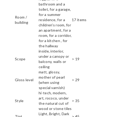
bathroom and a
toilet, for a garage,
for a summer
Room /
residence, for a
17 items
building
children's room, for
an apartment, for a
room, for a corridor,
for a kitchen , for
the hallway
inside, interior,
under a canopy or
Scope
> 19
balcony, walls or
ceiling
matt, glossy,
mother of pearl
Gloss level
> 29
(when using
special varnish)
hi-tech, modern,
art, rococo, under
Style
> 35
the natural cut of
wood or stone tiles
Light, Bright, Dark
Tint
> 45