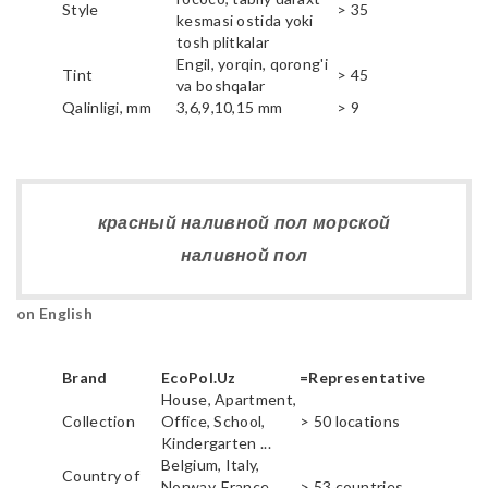
Style
> 35
kesmasi ostida yoki
tosh plitkalar
Engil, yorqin, qorong'i
Tint
> 45
va boshqalar
Qalinligi, mm
3,6,9,10,15 mm
> 9
красный наливной пол морской
наливной пол
on English
Brand
EcoPol.Uz
=Representative
House, Apartment,
Collection
Office, School,
> 50 locations
Kindergarten ...
Belgium, Italy,
Country of
Norway, France,
> 53 countries