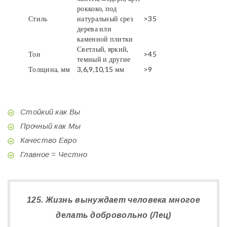
роккоко, под
Стиль
натуральный срез
>35
дерева или
каменной плитки
Светлый, яркий,
Тон
>45
темный и другие
Толщина, мм
3,6,9,10,15 мм
>9
Стойкий как Вы
Прочный как Мы
Качество Евро
Главное = Честно
125. Жизнь вынуждает человека многое
делать добровольно (Лец)