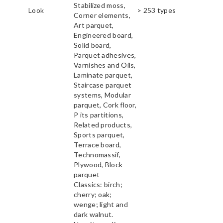
Stabilized moss,
Look
> 253 types
Corner elements,
Art parquet,
Engineered board,
Solid board,
Parquet adhesives,
Varnishes and Oils,
Laminate parquet,
Staircase parquet
systems, Modular
parquet, Cork floor,
P its partitions,
Related products,
Sports parquet,
Terrace board,
Technomassif,
Plywood, Block
parquet
Classics: birch;
cherry; oak;
wenge; light and
dark walnut.