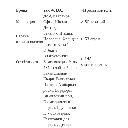
Бренд
EcoPol.Uz
=Представитель
Дом, Квартира,
Коллекция
Офис, Школа,
> 50 локаций
Детсад ...
Бельгия, Италия,
Страны
Норвегия, Франция,
> 53 стран
производителя
Россия, Китай,
Гибкий,
Влагостойкий,
> 143
Особенности
Замешяющий Углы,
характеристик
1-14 слойный, Спец
Заказ Дизайн,
Кварц-Виниловая
Плитка, Амбарная
доска, Бордюры,
Виниловый пол,
Геометрический
паркет, Грунтовки
для основания,
Грунтовки для
паркета, Декоры,