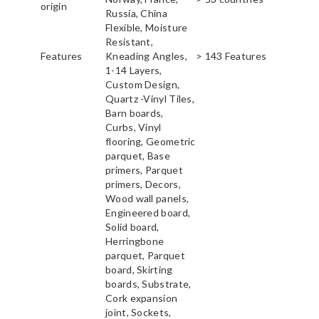
origin
Russia, China
Flexible, Moisture
Resistant,
Features
Kneading Angles,
> 143 Features
1-14 Layers,
Custom Design,
Quartz -Vinyl Tiles,
Barn boards,
Curbs, Vinyl
flooring, Geometric
parquet, Base
primers, Parquet
primers, Decors,
Wood wall panels,
Engineered board,
Solid board,
Herringbone
parquet, Parquet
board, Skirting
boards, Substrate,
Cork expansion
joint, Sockets,