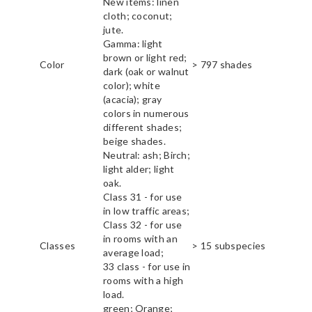
New items: linen
cloth; coconut;
jute.
Gamma: light
brown or light red;
Color
> 797 shades
dark (oak or walnut
color); white
(acacia); gray
colors in numerous
different shades;
beige shades.
Neutral: ash; Birch;
light alder; light
oak.
Class 31 - for use
in low traffic areas;
Class 32 - for use
in rooms with an
Classes
> 15 subspecies
average load;
33 class - for use in
rooms with a high
load.
green; Orange;