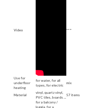
Video
***
Use for
for water, for all
underfloor
mix
types, for electric
heating
vinyl, quartz vinyl,
Material
57 items
PVC tiles, boards ...
for a balcony /
loggia, for a