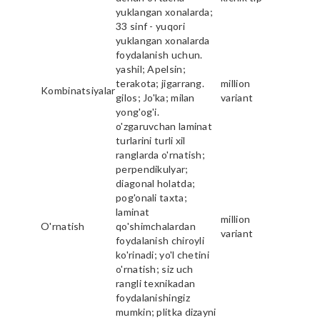
yuklangan xonalarda;
33 sinf - yuqori
yuklangan xonalarda
foydalanish uchun.
yashil; Apelsin;
terakota; jigarrang.
million
Kombinatsiyalar
gilos; Jo'ka; milan
variant
yong'og'i.
o'zgaruvchan laminat
turlarini turli xil
ranglarda o'rnatish;
perpendikulyar;
diagonal holatda;
pog'onali taxta;
laminat
million
O'rnatish
qo'shimchalardan
variant
foydalanish chiroyli
ko'rinadi; yo'l chetini
o'rnatish; siz uch
rangli texnikadan
foydalanishingiz
mumkin; plitka dizayni