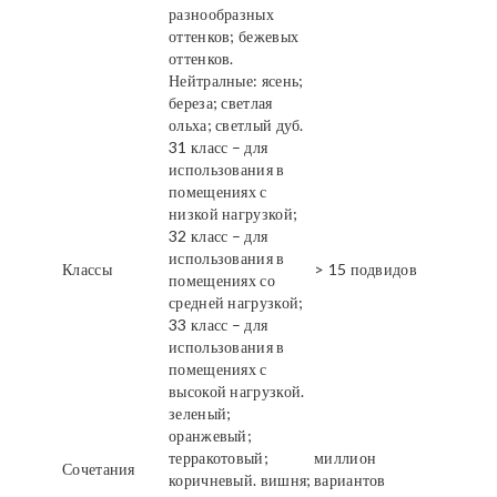
разнообразных
оттенков; бежевых
оттенков.
Нейтралные: ясень;
береза; светлая
ольха; светлый дуб.
31 класс – для
использования в
помещениях с
низкой нагрузкой;
32 класс – для
использования в
Классы
> 15 подвидов
помещениях со
средней нагрузкой;
33 класс – для
использования в
помещениях с
высокой нагрузкой.
зеленый;
оранжевый;
терракотовый;
миллион
Сочетания
коричневый. вишня;
вариантов