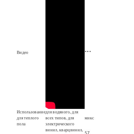
Видео
***
Использование
для водяного, для
для теплого
всех типов, для
микс
пола
электрического
винил, кварцвинил,
57