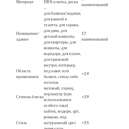
Материал
ПВХ плитка, доска
наименований
...
для балкона/лоджии,
для ванной и
туалета, для гаража,
для дачи, для
Помещение/
17
детской комнаты,
здание
наименований
для квартиры, для
комнаты, для
коридора, для кухни,
для прихожей
внутри, интерьер,
Область
под навес или
>19
применения
балкон, стены либо
потолок
матовый, гланец,
перламутр (при
Степень блеска
>29
использовании
особого лака)
хайтек, модерн, арт,
роккоко, под
Стиль
натуральный срез
>35
дерева или