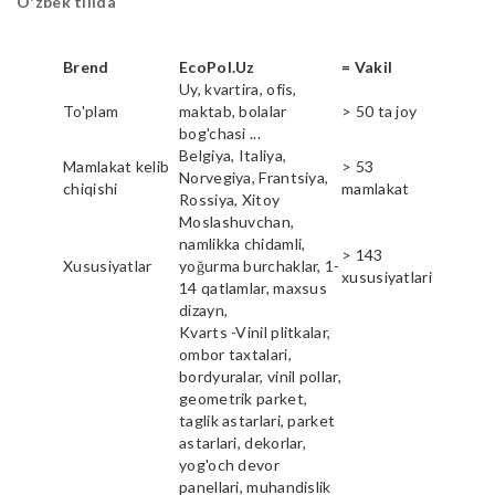
O'zbek tilida
Brend
EcoPol.Uz
= Vakil
Uy, kvartira, ofis,
To'plam
maktab, bolalar
> 50 ta joy
bog'chasi ...
Belgiya, Italiya,
Mamlakat kelib
> 53
Norvegiya, Frantsiya,
chiqishi
mamlakat
Rossiya, Xitoy
Moslashuvchan,
namlikka chidamli,
> 143
Xususiyatlar
yoğurma burchaklar, 1-
xususiyatlari
14 qatlamlar, maxsus
dizayn,
Kvarts -Vinil plitkalar,
ombor taxtalari,
bordyuralar, vinil pollar,
geometrik parket,
taglik astarlari, parket
astarlari, dekorlar,
yog'och devor
panellari, muhandislik