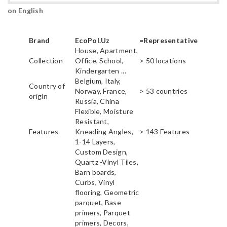
on English
Brand
EcoPol.Uz
=Representative
House, Apartment,
Collection
Office, School,
> 50 locations
Kindergarten ...
Belgium, Italy,
Country of
Norway, France,
> 53 countries
origin
Russia, China
Flexible, Moisture
Resistant,
Features
Kneading Angles,
> 143 Features
1-14 Layers,
Custom Design,
Quartz -Vinyl Tiles,
Barn boards,
Curbs, Vinyl
flooring, Geometric
parquet, Base
primers, Parquet
primers, Decors,