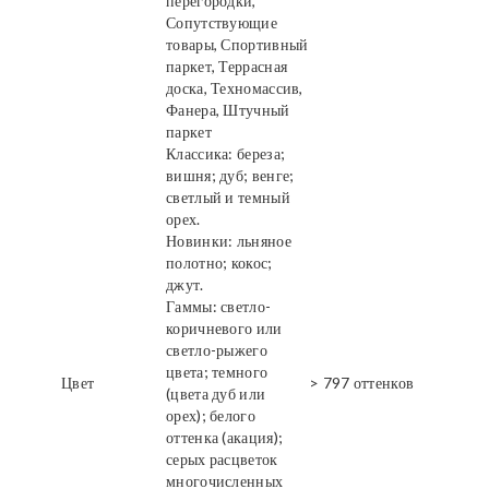
перегородки,
Сопутствующие
товары, Спортивный
паркет, Террасная
доска, Техномассив,
Фанера, Штучный
паркет
Классика: береза;
вишня; дуб; венге;
светлый и темный
орех.
Новинки: льняное
полотно; кокос;
джут.
Гаммы: светло-
коричневого или
светло-рыжего
цвета; темного
Цвет
> 797 оттенков
(цвета дуб или
орех); белого
оттенка (акация);
серых расцветок
многочисленных