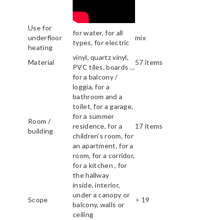
Use for
for water, for all
underfloor
mix
types, for electric
heating
vinyl, quartz vinyl,
Material
57 items
PVC tiles, boards ...
for a balcony /
loggia, for a
bathroom and a
toilet, for a garage,
for a summer
Room /
residence, for a
17 items
building
children's room, for
an apartment, for a
room, for a corridor,
for a kitchen , for
the hallway
inside, interior,
under a canopy or
Scope
> 19
balcony, walls or
ceiling