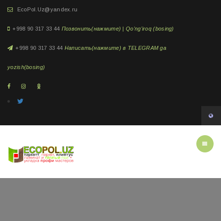
EcoPol.Uz@yandex.ru
+998 90 317 33 44
Позвонить(нажмите) | Qo'ng'iroq (bosing)
+998 90 317 33 44
Написать(нажмите) в TELEGRAM ga
yozish(bosing)