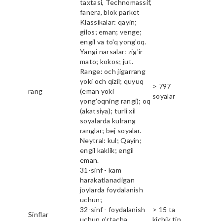
taxtasi, Technomassif,
fanera, blok parket
Klassikalar: qayin;
gilos; eman; venge;
engil va to'q yong'oq.
Yangi narsalar: zig'ir
mato; kokos; jut.
Range: och jigarrang
yoki och qizil; quyuq
> 797
rang
(eman yoki
soyalar
yong'oqning rangi); oq
(akatsiya); turli xil
soyalarda kulrang
ranglar; bej soyalar.
Neytral: kul; Qayin;
engil kaklik; engil
eman.
31-sinf - kam
harakatlanadigan
joylarda foydalanish
uchun;
32-sinf - foydalanish
> 15 ta
Sinflar
uchun o'rtacha
kichik tip