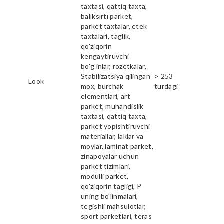
taxtasi, qattiq taxta,
balıksırtı parket,
parket taxtalar, etek
taxtalari, taglik,
qo'ziqorin
kengaytiruvchi
bo'g'inlar, rozetkalar,
Stabilizatsiya qilingan
> 253
Look
mox, burchak
turdagi
elementlari, art
parket, muhandislik
taxtasi, qattiq taxta,
parket yopishtiruvchi
materiallar, laklar va
moylar, laminat parket,
zinapoyalar uchun
parket tizimlari,
modulli parket,
qo'ziqorin tagligi, P
uning bo'linmalari,
tegishli mahsulotlar,
sport parketlari, teras