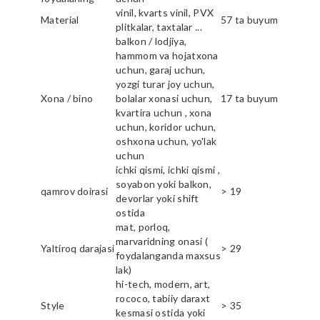
vinil, kvarts vinil, PVX
Material
57 ta buyum
plitkalar, taxtalar ...
balkon / lodjiya,
hammom va hojatxona
uchun, garaj uchun,
yozgi turar joy uchun,
Xona / bino
bolalar xonasi uchun,
17 ta buyum
kvartira uchun , xona
uchun, koridor uchun,
oshxona uchun, yo'lak
uchun
ichki qismi, ichki qismi ,
soyabon yoki balkon,
qamrov doirasi
> 19
devorlar yoki shift
ostida
mat, porloq,
marvaridning onasi (
Yaltiroq darajasi
> 29
foydalanganda maxsus
lak)
hi-tech, modern, art,
rococo, tabiiy daraxt
Style
> 35
kesmasi ostida yoki