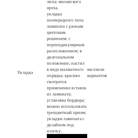
липа; миланского
ореха.
укладка
поочередного типа
ламината с разным
цветовым
решением; с
перпендикулярным
расположением; в
диагональном
положении; настил
в виде шахматного
миллион
Укладка
порядка; красиво
вариантов
смотрится
применение вставок
из ламината;
установка бордюра;
можно использовать
трехцветный прием;
укладки ламината с
дизайном под
плитку.