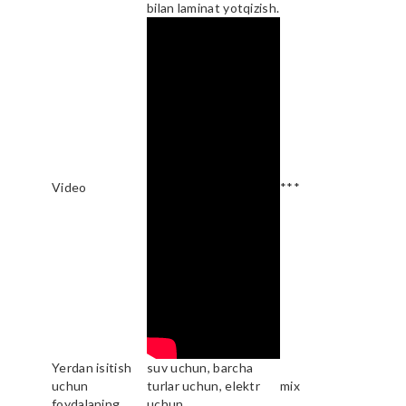
bilan laminat yotqizish.
Video
***
Yerdan isitish
suv uchun, barcha
uchun
turlar uchun, elektr
mix
foydalaning
uchun