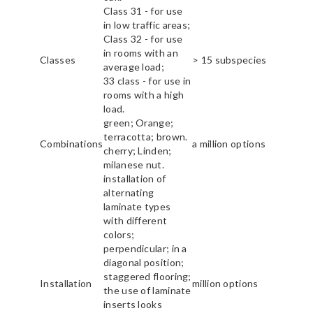
Class 31 - for use
in low traffic areas;
Class 32 - for use
in rooms with an
Classes
> 15 subspecies
average load;
33 class - for use in
rooms with a high
load.
green; Orange;
terracotta; brown.
Combinations
a million options
cherry; Linden;
milanese nut.
installation of
alternating
laminate types
with different
colors;
perpendicular; in a
diagonal position;
staggered flooring;
Installation
million options
the use of laminate
inserts looks