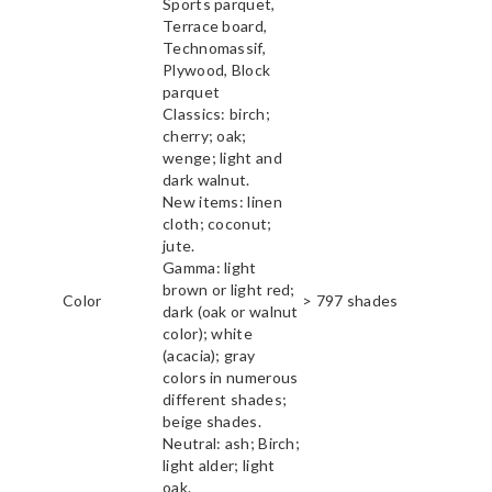
Sports parquet,
Terrace board,
Technomassif,
Plywood, Block
parquet
Classics: birch;
cherry; oak;
wenge; light and
dark walnut.
New items: linen
cloth; coconut;
jute.
Gamma: light
brown or light red;
Color
> 797 shades
dark (oak or walnut
color); white
(acacia); gray
colors in numerous
different shades;
beige shades.
Neutral: ash; Birch;
light alder; light
oak.