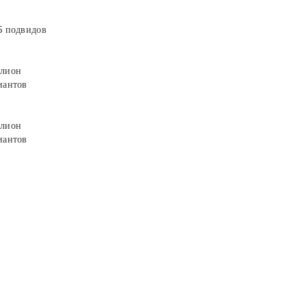
5 подвидов
лион
иантов
лион
иантов