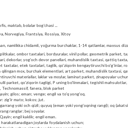
ofis, maktab, bolalar bog'chasi ...
iya, Norvegiya, Frantsiya, Rossiya, Xitoy
n, namlikka chidamli, yoğurma burchaklar, 1-14 qatlamlar, maxsus diz
plitkalar, ombor taxtalari, bordyuralar, vinil pollar, geometrik parket, tag
ari, dekorlar, yog'och devor panellari, muhandislik taxtasi, qattiq taxta, 
t taxtalar, etek taxtalari, taglik, qo'ziqorin kengaytiruvchi bo'g'inlar, ro
a qilingan mox, burchak elementlari, art parket, muhandislik taxtasi, qa
tiruvchi materiallar, laklar va moylar, laminat parket, zinapoyalar uchu
ulli parket, qo'ziqorin tagligi, P uning bo'linmalari, tegishli mahsulotlar,
i, Technomassif, fanera, blok parket
qayin; gilos; eman; venge; engil va to'q yong'oq.
r: zig'ir mato; kokos; jut.
garrang yoki och qizil; quyuq (eman yoki yong'oqning rangi); oq (akatsiya
rang ranglar; bej soyalar.
 Qayin; engil kaklik; engil eman.
m harakatlanadigan joylarda foydalanish uchun;