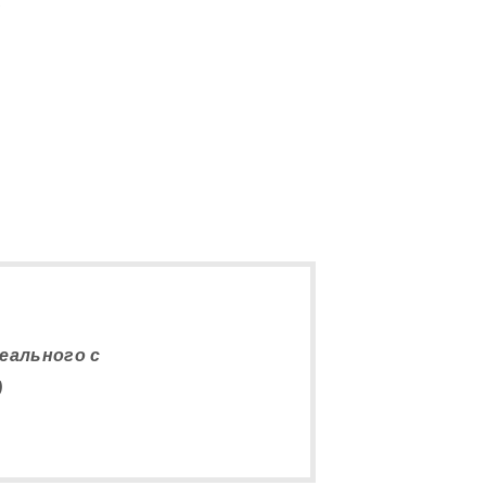
5
реального с
)