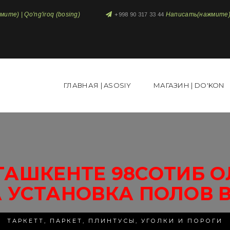
те) | Qo'ng'iroq (bosing)
Написать(нажмите) 
+998 90 317 33 44
ГЛАВНАЯ | ASOSIY
МАГАЗИН | DO'KON
ТАШКЕНТЕ 98СОТИБ О
 УСТАНОВКА ПОЛОВ 
ТАРКЕТТ, ПАРКЕТ, ПЛИНТУСЫ, УГОЛКИ И ПОРОГИ