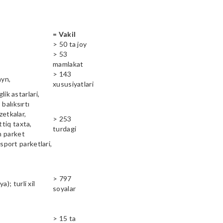
= Vakil
> 50 ta joy
> 53
mamlakat
> 143
ayn,
xususiyatlari
lik astarlari,
balıksırtı
zetkalar,
> 253
ttiq taxta,
turdagi
n parket
 sport parketlari,
> 797
); turli xil
soyalar
> 15 ta