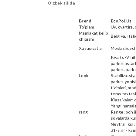
O'zbek tilida
Brend
EcoPol.Uz
To'plam
Uy, kvartira, 
Mamlakat kelib
Belgiya, Ital
chiqishi
Xususiyatlar
Moslashuvcha
Kvarts -Vinil 
parket astarl
parket, parke
Look
Stabilizatsiy
parket yopish
tizimlari, mod
teras taxtas
Klassikalar: 
Yangi narsala
rang
Range: och ji
soyalarda kul
Neytral: kul;
31-sinf - ka