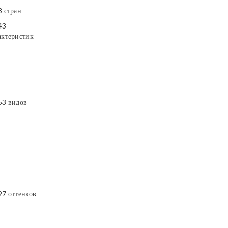
3 стран
43
актеристик
53 видов
97 оттенков