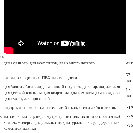
ие
для водяного, для всех типов, для электрического
мик
57
винил, кварцвинил, ПВХ плитка, доска ...
наи
для балкона/лоджии, для ванной и туалета, для гаража, для дачи,
17
для детской комнаты, для квартиры, для комнаты, для коридора,
наи
для кухни, для прихожей
внутри, интерьер, под навес или балкон, стены либо потолок
>1
ка
матовый, гланец, перламутр (при использовании особого лака)
>2
хайтек, модерн, арт, роккоко, под натуральный срез дерева или
>3
каменной плитки