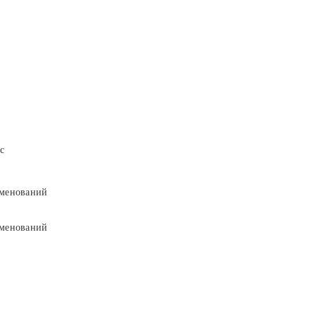
с
менований
менований
9
9
5