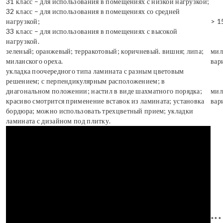
31 класс – для использования в помещениях с низкой нагрузкой;
32 класс – для использования в помещениях со средней
нагрузкой;
> 1
33 класс – для использования в помещениях с высокой
нагрузкой.
зеленый; оранжевый; терракотовый; коричневый. вишня; липа;
мил
миланского ореха.
вар
укладка поочередного типа ламината с разным цветовым
решением; с перпендикулярным расположением; в
диагональном положении; настил в виде шахматного порядка;
мил
красиво смотрится применение вставок из ламината; установка
вар
бордюра; можно использовать трехцветный прием; укладки
ламината с дизайном под плитку.
***