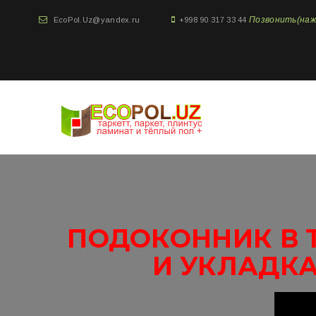
Позвонить(нажми
EcoPol.Uz@yandex.ru
+998 90 317 33 44
ПОДОКОННИК В 
И УКЛАДКА