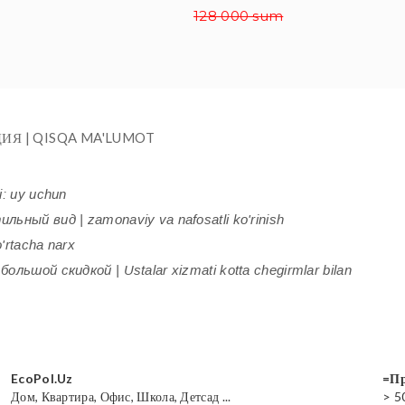
128 000 sum
ИЯ | QISQA MA'LUMOT
i: uy uchun
ьный вид | zamonaviy va nafosatli ko'rinish
'rtacha narx
ольшой скидкой | Ustalar xizmati kotta chegirmlar bilan
EcoPol.Uz
=Пр
Дом, Квартира, Офис, Школа, Детсад ...
> 5