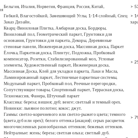
Бельгия, Италия, Норвегия, Франция, Россия, Китай,
> 5
ля
Гибкий, Влагостойкий, Замешяющий Углы, 1-14 слойный, Спец
> 1
Заказ Дизайн,
хар
Кварц-Виниловая Плитка, Амбарная доска, Бордюры,
Виниловый пол, Геометрический паркет, Грунтовки для
основания, Грунтовки для паркета, Декоры, Деревянные
стеновые панели, Инженерная доска, Массивная доска, Паркет
Ёлочка, Паркетная доска, Плинтус, Подложка, Пробковый
компенсатор, Розетки, Стабилизированный мох, Угловые
> 2
элементы, Художественный паркет, Инженерная доска,
Массивная Доска, Клей для укладки паркета, Лаки и Масла,
Ламинированный паркет, Лестничные паркетные системы,
Модульный паркет, Пробковый пол, Реечные перегородки,
Сопутствующие товары, Спортивный паркет, Террасная доска,
Техномассив, Фанера, Штучный паркет
Классика: береза; вишня; дуб; венге; светлый и темный орех.
Новинки: льняное полотно; кокос; джут.
Гаммы: светло-коричневого или светло-рыжего цвета; темного
> 7
(цвета дуб или орех); белого оттенка (акация); серых расцветок
многочисленных разнообразных оттенков; бежевых оттенков.
Нейтралные: ясень; береза; светлая ольха; светлый дуб.