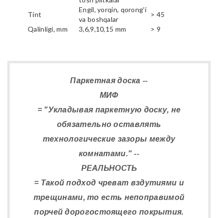
Engil, yorqin, qorong'i
Tint
> 45
va boshqalar
Qalinligi, mm
3,6,9,10,15 mm
> 9
Паркетная доска --
МИФ
= "Укладывая паркетную доску, не
обязательно оставлять
технологические зазоры между
комнатами." --
РЕАЛЬНОСТЬ
= Такой подход чреват вздутиями и
трещинами, то есть непоправимой
порчей дорогостоящего покрытия.