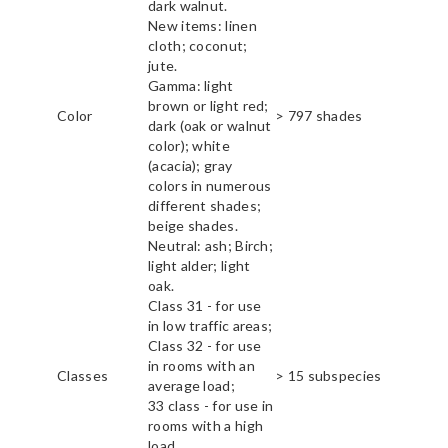
dark walnut.
New items: linen
cloth; coconut;
jute.
Gamma: light
brown or light red;
Color
> 797 shades
dark (oak or walnut
color); white
(acacia); gray
colors in numerous
different shades;
beige shades.
Neutral: ash; Birch;
light alder; light
oak.
Class 31 - for use
in low traffic areas;
Class 32 - for use
in rooms with an
Classes
> 15 subspecies
average load;
33 class - for use in
rooms with a high
load.