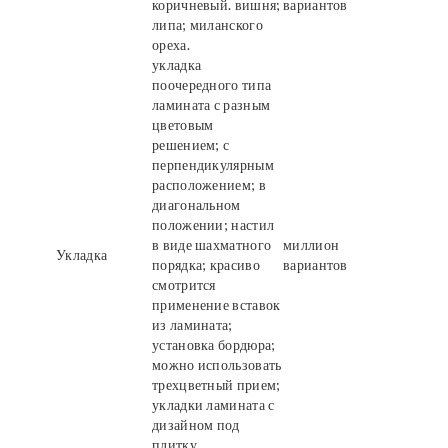
коричневый. вишня;
вариантов
липа; миланского
ореха.
укладка
поочередного типа
ламината с разным
цветовым
решением; с
перпендикулярным
расположением; в
диагональном
положении; настил
в виде шахматного
миллион
Укладка
порядка; красиво
вариантов
смотрится
применение вставок
из ламината;
установка бордюра;
можно использовать
трехцветный прием;
укладки ламината с
дизайном под
плитку.