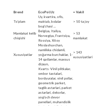
Brend
EcoPol.Uz
= Vakil
Uy, kvartira, ofis,
To'plam
maktab, bolalar
> 50 ta joy
bog'chasi ...
Belgiya, Italiya,
Mamlakat kelib
> 53
Norvegiya, Frantsiya,
chiqishi
mamlakat
Rossiya, Xitoy
Moslashuvchan,
namlikka chidamli,
> 143
Xususiyatlar
yoğurma burchaklar, 1-
xususiyatlari
14 qatlamlar, maxsus
dizayn,
Kvarts -Vinil plitkalar,
ombor taxtalari,
bordyuralar, vinil pollar,
geometrik parket,
taglik astarlari, parket
astarlari, dekorlar,
yog'och devor
panellari, muhandislik