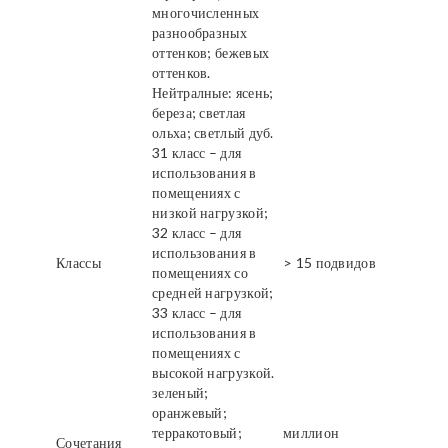
многочисленных
разнообразных
оттенков; бежевых
оттенков.
Нейтралные: ясень;
береза; светлая
ольха; светлый дуб.
31 класс – для
использования в
помещениях с
низкой нагрузкой;
32 класс – для
использования в
Классы
> 15 подвидов
помещениях со
средней нагрузкой;
33 класс – для
использования в
помещениях с
высокой нагрузкой.
зеленый;
оранжевый;
терракотовый;
миллион
Сочетания