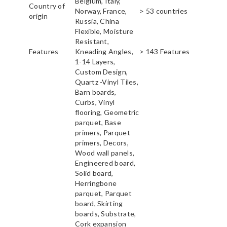
Belgium, Italy,
Country of
Norway, France,
> 53 countries
origin
Russia, China
Flexible, Moisture
Resistant,
Features
Kneading Angles,
> 143 Features
1-14 Layers,
Custom Design,
Quartz -Vinyl Tiles,
Barn boards,
Curbs, Vinyl
flooring, Geometric
parquet, Base
primers, Parquet
primers, Decors,
Wood wall panels,
Engineered board,
Solid board,
Herringbone
parquet, Parquet
board, Skirting
boards, Substrate,
Cork expansion