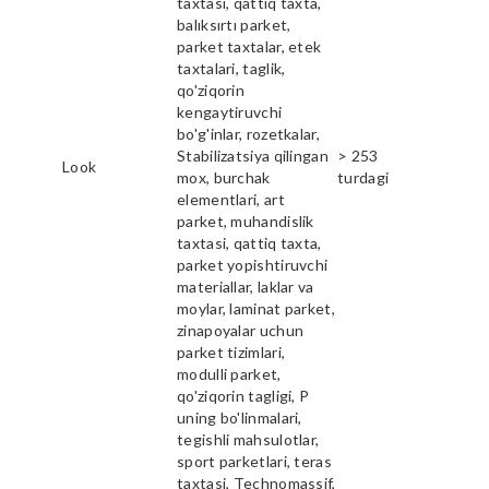
taxtasi, qattiq taxta,
balıksırtı parket,
parket taxtalar, etek
taxtalari, taglik,
qo'ziqorin
kengaytiruvchi
bo'g'inlar, rozetkalar,
Stabilizatsiya qilingan
> 253
Look
mox, burchak
turdagi
elementlari, art
parket, muhandislik
taxtasi, qattiq taxta,
parket yopishtiruvchi
materiallar, laklar va
moylar, laminat parket,
zinapoyalar uchun
parket tizimlari,
modulli parket,
qo'ziqorin tagligi, P
uning bo'linmalari,
tegishli mahsulotlar,
sport parketlari, teras
taxtasi, Technomassif,