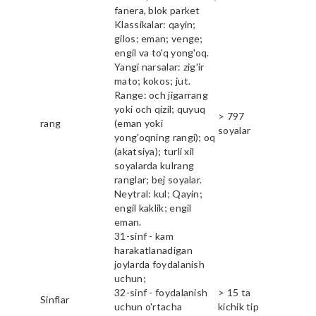
fanera, blok parket
Klassikalar: qayin;
gilos; eman; venge;
engil va to'q yong'oq.
Yangi narsalar: zig'ir
mato; kokos; jut.
Range: och jigarrang
yoki och qizil; quyuq
> 797
rang
(eman yoki
soyalar
yong'oqning rangi); oq
(akatsiya); turli xil
soyalarda kulrang
ranglar; bej soyalar.
Neytral: kul; Qayin;
engil kaklik; engil
eman.
31-sinf - kam
harakatlanadigan
joylarda foydalanish
uchun;
32-sinf - foydalanish
> 15 ta
Sinflar
uchun o'rtacha
kichik tip