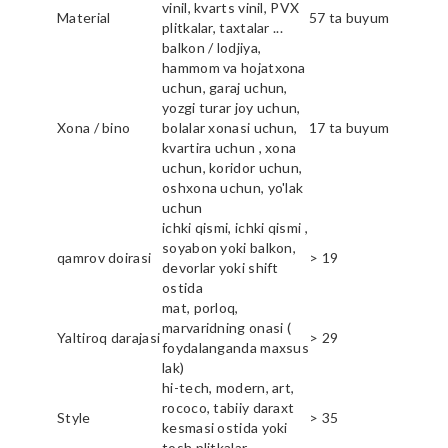
vinil, kvarts vinil, PVX
Material
57 ta buyum
plitkalar, taxtalar ...
balkon / lodjiya,
hammom va hojatxona
uchun, garaj uchun,
yozgi turar joy uchun,
Xona / bino
bolalar xonasi uchun,
17 ta buyum
kvartira uchun , xona
uchun, koridor uchun,
oshxona uchun, yo'lak
uchun
ichki qismi, ichki qismi ,
soyabon yoki balkon,
qamrov doirasi
> 19
devorlar yoki shift
ostida
mat, porloq,
marvaridning onasi (
Yaltiroq darajasi
> 29
foydalanganda maxsus
lak)
hi-tech, modern, art,
rococo, tabiiy daraxt
Style
> 35
kesmasi ostida yoki
tosh plitkalar