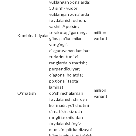
yuklangan xonalarda;
33 sinf - yuqori
yuklangan xonalarda
foydalanish uchun.
yashil; Apelsin;
terakota; jigarrang.
million
Kombinatsiyalar
gilos; Jo'ka; milan
variant
yong'og'i.
o'zgaruvchan laminat
turlarini turli xil
ranglarda o'rnatish;
perpendikulyar;
diagonal holatda;
pog'onali taxta;
laminat
million
O'rnatish
qo'shimchalardan
variant
foydalanish chiroyli
ko'rinadi; yo'l chetini
o'rnatish; siz uch
rangli texnikadan
foydalanishingiz
mumkin; plitka dizayni
bilan laminat yotqizish.