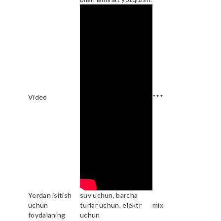
Video
***
Yerdan isitish
suv uchun, barcha
uchun
turlar uchun, elektr
mix
foydalaning
uchun