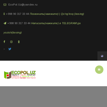
EcoPol.Uz@yandex.ru
+998 90 317 33 44
Позвонить(нажмите) | Qo'ng'iroq (bosing)
+998 90 317 33 44
Написать(нажмите) в TELEGRAM ga
yozish(bosing)