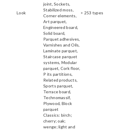
joint, Sockets,
Stabilized moss,
Look
> 253 types
Corner elements,
Art parquet,
Engineered board,
Solid board,
Parquet adhesives,
Varnishes and Oils,
Laminate parquet,
Staircase parquet
systems, Modular
parquet, Cork floor,
P its partitions,
Related products,
Sports parquet,
Terrace board,
Technomassif,
Plywood, Block
parquet
Classics: birch;
cherry; oak;
wenge; light and