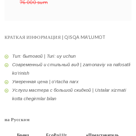
76 000 sum
КРАТКАЯ ИНФОРМАЦИЯ | QISQA MA'LUMOT
Тип: бытовой | Turi: uy uchun
Современный и стильный вид | zamonaviy va nafosatli
ko'rinish
Умеренная цена | o'rtacha narx
Услуги мастера с большой скидкой | Ustalar xizmati
kotta chegirmlar bilan
на Русском
Бренд
EcoPol.Uz
=Представитель