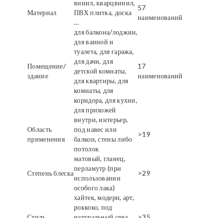
винил, кварцвинил,
57
Материал
ПВХ плитка, доска
наименований
...
для балкона/лоджии,
для ванной и
туалета, для гаража,
для дачи, для
Помещение/
17
детской комнаты,
здание
наименований
для квартиры, для
комнаты, для
коридора, для кухни,
для прихожей
внутри, интерьер,
Область
под навес или
>19
применения
балкон, стены либо
потолок
матовый, гланец,
перламутр (при
Степень блеска
>29
использовании
особого лака)
хайтек, модерн, арт,
роккоко, под
Стиль
натуральный срез
>35